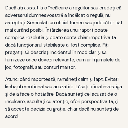
Dacă ați asistat la o încălcare a regulilor sau credeți că
adversarul dumneavoastră a încălcat o regulă, nu
așteptați. Semnalați un oficial turneu sau judecător cât
mai curând posibil. Întârzierea unui raport poate
complica rezoluția și poate conta chiar împotriva ta
dacă funcționarul stabilește ai fost complice. Fiți
pregătiți să descrieți incidentul în mod clar și să
furnizeze orice dovezi relevante, cum ar fi jurnalele de
joc, fotografii, sau conturi martor.
Atunci când raportează, rămâneți calm și fapt. Evitați
limbajul emoțional sau acuzațiile. Lăsați oficial investiga
și de a face o hotărâre. Dacă sunteți cel acuzat de o
încălcare, ascultați cu atenție, oferi perspectiva ta, și
să accepte decizia cu grație, chiar dacă nu sunteți de
acord.