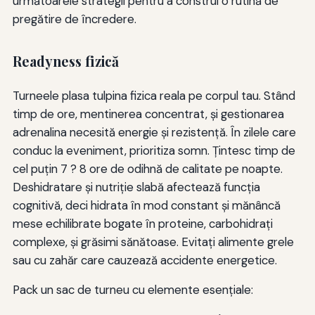
următoarele strategii pentru a construi o rutină de
pregătire de încredere.
Readyness fizică
Turneele plasa tulpina fizica reala pe corpul tau. Stând
timp de ore, mentinerea concentrat, şi gestionarea
adrenalina necesită energie şi rezistenţă. În zilele care
conduc la eveniment, prioritiza somn. Ţintesc timp de
cel puţin 7 ? 8 ore de odihnă de calitate pe noapte.
Deshidratare şi nutriţie slabă afectează funcţia
cognitivă, deci hidrata în mod constant şi mănâncă
mese echilibrate bogate în proteine, carbohidraţi
complexe, şi grăsimi sănătoase. Evitaţi alimente grele
sau cu zahăr care cauzează accidente energetice.
Pack un sac de turneu cu elemente esențiale: