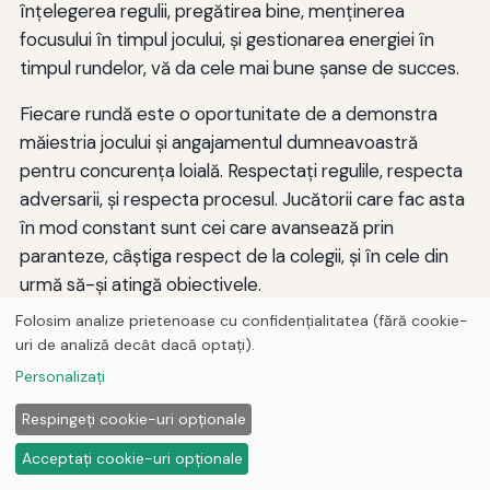
înțelegerea regulii, pregătirea bine, menținerea
focusului în timpul jocului, și gestionarea energiei în
timpul rundelor, vă da cele mai bune șanse de succes.
Fiecare rundă este o oportunitate de a demonstra
măiestria jocului și angajamentul dumneavoastră
pentru concurența loială. Respectați regulile, respecta
adversarii, și respecta procesul. Jucătorii care fac asta
în mod constant sunt cei care avansează prin
paranteze, câștiga respect de la colegii, și în cele din
urmă să-și atingă obiectivele.
Folosim analize prietenoase cu confidențialitatea (fără cookie-
Pentru a citi mai departe regulile turneului și cele mai
uri de analiză decât dacă optați).
bune practici, consultați resursele
Comisia pentru
Personalizați
integritate a sportului[
, revizuiți cărțile oficiale de reguli
ale jocului sau sportului ales și ghidurile de studiu ale
Respingeți cookie-uri opționale
organizațiilor competitive care se specializează în
Acceptați cookie-uri opționale
managementul turneelor.