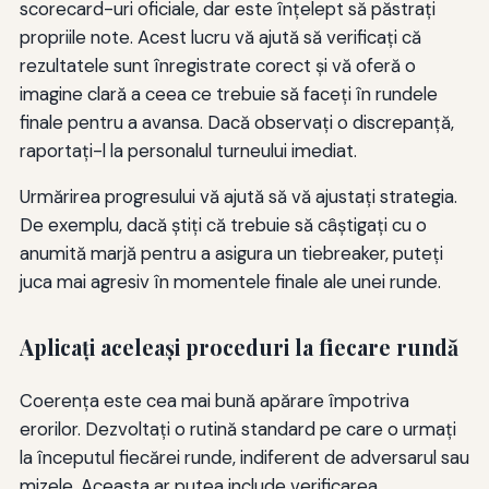
scorecard-uri oficiale, dar este înţelept să păstraţi
propriile note. Acest lucru vă ajută să verificaţi că
rezultatele sunt înregistrate corect şi vă oferă o
imagine clară a ceea ce trebuie să faceţi în rundele
finale pentru a avansa. Dacă observaţi o discrepanţă,
raportaţi-l la personalul turneului imediat.
Urmărirea progresului vă ajută să vă ajustați strategia.
De exemplu, dacă știți că trebuie să câștigați cu o
anumită marjă pentru a asigura un tiebreaker, puteți
juca mai agresiv în momentele finale ale unei runde.
Aplicaţi aceleaşi proceduri la fiecare rundă
Coerența este cea mai bună apărare împotriva
erorilor. Dezvoltați o rutină standard pe care o urmați
la începutul fiecărei runde, indiferent de adversarul sau
mizele. Aceasta ar putea include verificarea