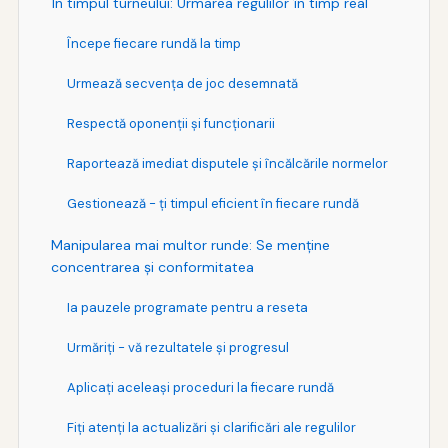
În timpul turneului: Urmarea regulilor în timp real
Începe fiecare rundă la timp
Urmează secvenţa de joc desemnată
Respectă oponenţii şi funcţionarii
Raportează imediat disputele şi încălcările normelor
Gestionează - ţi timpul eficient în fiecare rundă
Manipularea mai multor runde: Se menține
concentrarea și conformitatea
Ia pauzele programate pentru a reseta
Urmăriţi - vă rezultatele şi progresul
Aplicaţi aceleaşi proceduri la fiecare rundă
Fiţi atenţi la actualizări şi clarificări ale regulilor