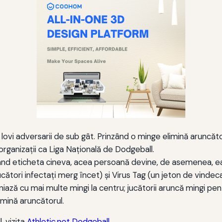
lovi adversarii de sub gât. Prinzând o minge elimină aruncăto
rganizații ca Liga Națională de Dodgeball.
Când eticheta cineva, acea persoană devine, de asemenea, ea.
(jucători infectați merg încet) și Virus Tag (un jeton de vin
iniază cu mai multe mingi la centru; jucătorii aruncă mingi pen
imină aruncătorul.
, vizita
Athletic.net Dodgeball
.