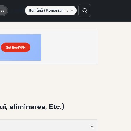
Limbă
uto
i, eliminarea, Etc.)