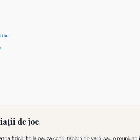
etări
e
aţii de joc
itatea fizică, fie la pauza şcolii, tabără de vară, sau o reuniu