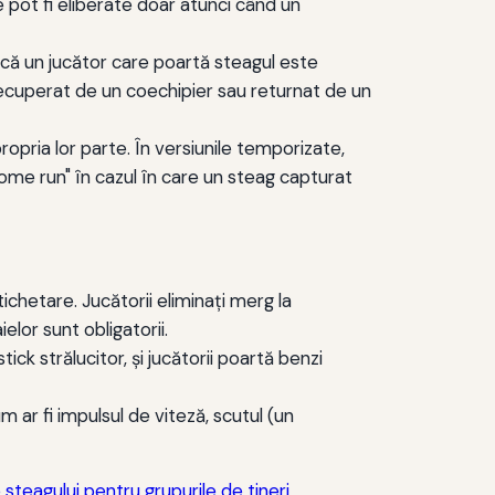
pot fi eliberate doar atunci când un
Dacă un jucător care poartă steagul este
recuperat de un coechipier sau returnat de un
ropria lor parte. În versiunile temporizate,
home run" în cazul în care un steag capturat
tichetare. Jucătorii eliminați merg la
elor sunt obligatorii.
ck strălucitor, și jucătorii poartă benzi
m ar fi impulsul de viteză, scutul (un
e steagului pentru grupurile de tineri
.