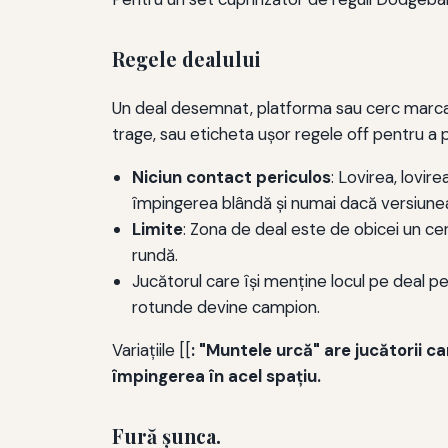
Regele dealului
Un deal desemnat, platforma sau cerc marcat s
trage, sau eticheta ușor regele off pentru a pr
Niciun contact periculos
: Lovirea, lovi
împingerea blândă și numai dacă versiunea 
Limite
: Zona de deal este de obicei un cer
rundă.
Jucătorul care își menține locul pe deal pe
rotunde devine campion.
Variaţiile [[
: "Muntele urcă" are jucătorii c
împingerea în acel spaţiu.
Fură şunca.