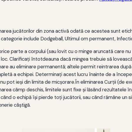
minarea jucătorilor din zona activă odată ce acestea sunt etiche
categorie include Dodgeball, Ultimul om permanent, Infection 
orice parte a corpului (sau lovit cu o minge aruncată care nu a 
n loc. Clarificați întotdeauna dacă mingea trebuie să loveasc
minare au eliminare permanentă; altele permit reintrarea după 
pletă a echipei. Determinați acest lucru înainte de a începe
ii nu pot ieși din limita de micşorare.În eliminarea Curții (de 
ea câmp deschis, limitele sunt fixe și lăsând rezultatele în 
 când o echipă își pierde toți jucătorii, sau când rămâne un s
onerie câștigă.