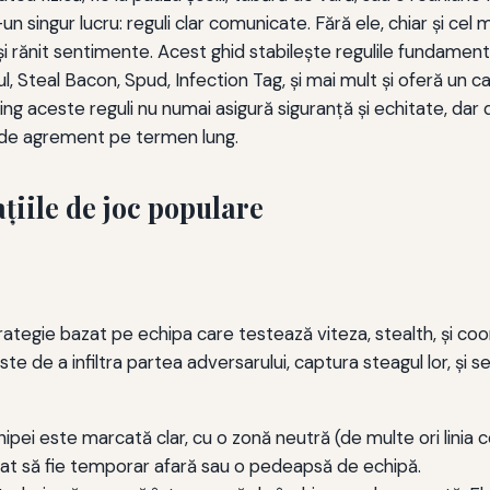
n singur lucru: reguli clar comunicate. Fără ele, chiar şi cel
şi rănit sentimente. Acest ghid stabileşte regulile fundamenta
l, Steal Bacon, Spud, Infection Tag, şi mai mult şi oferă un c
stering aceste reguli nu numai asigură siguranţă şi echitate,
i de agrement pe termen lung.
ţiile de joc populare
trategie bazat pe echipa care testează viteza, stealth, și c
este de a infiltra partea adversarului, captura steagul lor, și se
hipei este marcată clar, cu o zonă neutră (de multe ori linia c
ltat să fie temporar afară sau o pedeapsă de echipă.