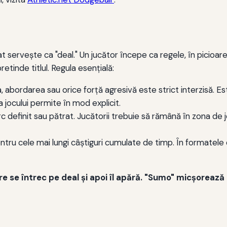
ervește ca "deal." Un jucător începe ca regele, în picioare p
etinde titlul. Regula esențială:
rea, abordarea sau orice forță agresivă este strict interzisă
jocului permite în mod explicit.
c definit sau pătrat. Jucătorii trebuie să rămână în zona de j
ntru cele mai lungi câștiguri cumulate de timp. În formatele 
are se întrec pe deal şi apoi îl apără. "Sumo" micşoreaz