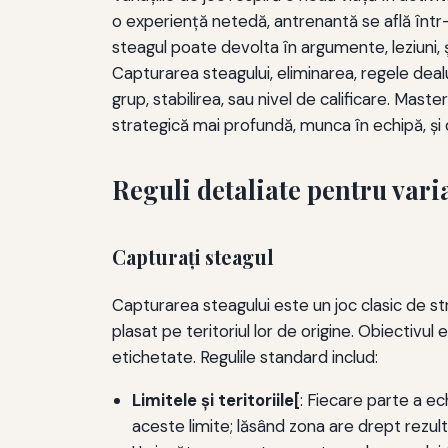
o experienţă netedă, antrenantă se află într-u
steagul poate devolta în argumente, leziuni, 
Capturarea steagului, eliminarea, regele dealu
grup, stabilirea, sau nivel de calificare. Ma
strategică mai profundă, munca în echipă, ş
Reguli detaliate pentru varia
Capturaţi steagul
Capturarea steagului este un joc clasic de s
plasat pe teritoriul lor de origine. Obiectivul 
etichetate. Regulile standard includ:
Limitele și teritoriile[
: Fiecare parte a ec
aceste limite; lăsând zona are drept rezu