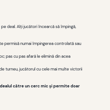
e deal. Alți jucători încearcă să împingă,
. Este permisă numai împingerea controlată sau
oc; pas cu pas afară le elimină din acea
de turneu, jucătorul cu cele mai multe victorii
ă dealul către un cerc mic şi permite doar