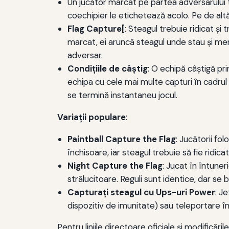
Un jucător marcat pe partea adversarului 
coechipier le etichetează acolo. Pe de altă
Flag Capture[
: Steagul trebuie ridicat ș
marcat, ei aruncă steagul unde stau și me
adversar.
Condiţiile de câştig
: O echipă câştigă pr
echipa cu cele mai multe capturi în cadrul 
se termină instantaneu jocul.
Variații populare
:
Paintball Capture the Flag
: Jucătorii fo
închisoare, iar steagul trebuie să fie ridica
Night Capture the Flag
: Jucat în întuner
strălucitoare. Reguli sunt identice, dar se b
Capturați steagul cu Ups-uri Power
: J
dispozitiv de imunitate) sau teleportare î
Pentru liniile directoare oficiale și modificăr