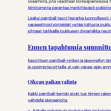
osaamista, jota vaaditaan korkeapaineisissa 
tiimitoiminta parantaa merkittävästi poikkito
Lisäksi paintball tasot hierarkia luonnollises
vapaaehtoistyöntekijät vetää tulitusta jouk
johtajat tarkkailla joukkueen dynamiikka neutr
Ennen tapahtumia suunnittel
Kaoottisen paintball-retken ja jäsennellyn t
ja oppimistavoitteilla, ei vain vapaa-ajan a
Oikean paikan valinta
Kaikki paintball-kentät eivät tue tiimien rake
vaihdella skenaarioita.
Paikalla pidettävät tiedotustilat tai katettu