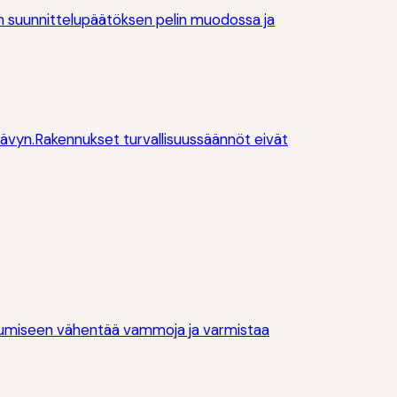
isen suunnittelupäätöksen pelin muodossa ja
sävyn.Rakennukset turvallisuussäännöt eivät
autumiseen vähentää vammoja ja varmistaa