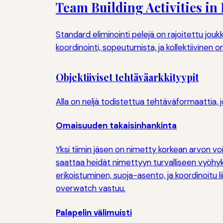
Team Building Activities in 
Standard eliminointi pelejä on rajoitettu jo
koordinointi, sopeutumista, ja kollektiivinen 
Objektiiviset tehtäväarkkityypit
Alla on neljä todistettua tehtäväformaattia, 
Omaisuuden takaisinhankinta
Yksi tiimin jäsen on nimetty korkean arvon 
saattaa heidät nimettyyn turvalliseen vyöhyk
erikoistuminen, suoja-asento, ja koordinoitu li
overwatch vastuu.
Palapelin välimuisti