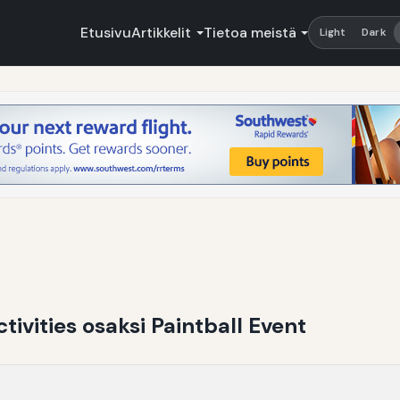
Etusivu
Artikkelit
Tietoa meistä
Light
Dark
tivities osaksi Paintball Event