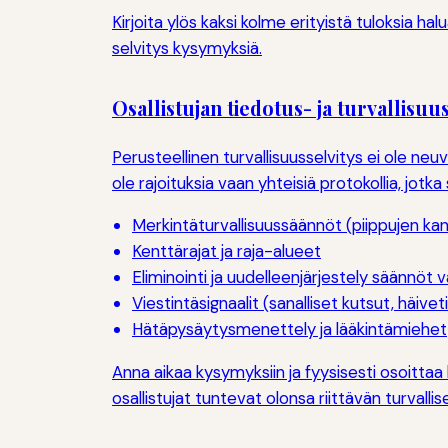
Kirjoita ylös kaksi kolme erityistä tuloksia h
selvitys kysymyksiä.
Osallistujan tiedotus- ja turvallisuu
Perusteellinen turvallisuusselvitys ei ole 
ole rajoituksia vaan yhteisiä protokollia, jotka
Merkintäturvallisuussäännöt (piippujen kann
Kenttärajat ja raja-alueet
Eliminointi ja uudelleenjärjestely säännöt 
Viestintäsignaalit (sanalliset kutsut, häivet
Hätäpysäytysmenettely ja lääkintämiehet
Anna aikaa kysymyksiin ja fyysisesti osoitta
osallistujat tuntevat olonsa riittävän turvalli