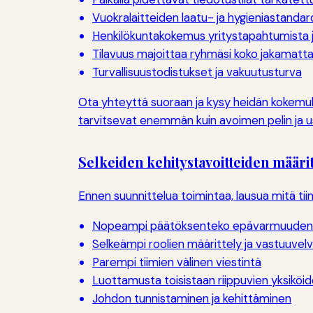
Vuokralaitteiden laatu- ja hygieniastandar
Henkilökuntakokemus yritystapahtumista ja
Tilavuus majoittaa ryhmäsi koko jakamatta l
Turvallisuustodistukset ja vakuutusturva
Ota yhteyttä suoraan ja kysy heidän kokemuks
tarvitsevat enemmän kuin avoimen pelin ja u
Selkeiden kehitystavoitteiden määrit
Ennen suunnittelua toimintaa, lausua mitä tiim
Nopeampi päätöksenteko epävarmuuden 
Selkeämpi roolien määrittely ja vastuuvelv
Parempi tiimien välinen viestintä
Luottamusta toisistaan riippuvien yksiköide
Johdon tunnistaminen ja kehittäminen