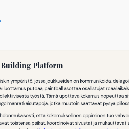
n
 Building Platform
iskin ympäristö, jossa joukkueiden on kommunikoida, delegoit
luottamus putoaa, paintball asettaa osallistujat reaaliaikaisi
ollektiivisesta työstä. Tämä upottava kokemus nopeuttaa sito
gelmanratkaisutapoja, jotka muutoin saattavat pysyä piilossa
ohdonmukaisesti, että kokemuksellinen oppiminen tuo vahvemp
vat toistensa paikat, koordinoivat sivustat ja mukauttavat s