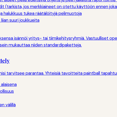
dit (tarkista, jos merkkiaineet on otettu käyttöön ennen joka
 halukkuus tukea räätälöityjä pelimuotoja
iian suuri joukkueita
ensa isännöi yritys- tai tiimikehitysryhmiä. Vastuulliset op
sein mukauttaa niiden standardipaketteja.
tely
isi tarvitsee parantaa. Yhteisiä tavoitteita paintball tapaht
alaisena
ollisuus
n välillä