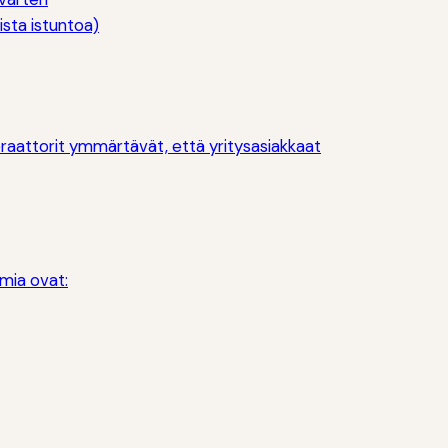
ista istuntoa)
eraattorit ymmärtävät, että yritysasiakkaat
umia ovat: