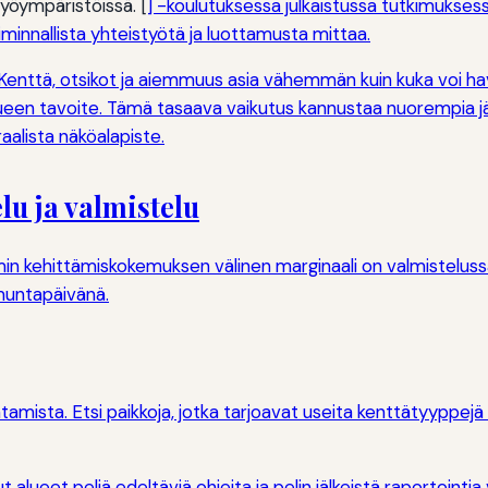
työympäristöissä. [
] -koulutuksessa julkaistussa tutkimukses
iminnallista yhteistyötä ja luottamusta mittaa.
ti. Kenttä, otsikot ja aiemmuus asia vähemmän kuin kuka voi hav
kueen tavoite. Tämä tasaava vaikutus kannustaa nuorempia j
aalista näköalapiste.
u ja valmistelu
iimin kehittämiskokemuksen välinen marginaali on valmistelu
mmuntapäivänä.
ntamista. Etsi paikkoja, jotka tarjoavat useita kenttätyyppej
t alueet peliä edeltäviä ohjeita ja pelin jälkeistä raportointia