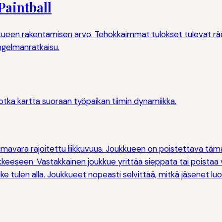
Paintball
ukkueen rakentamisen arvo. Tehokkaimmat tulokset tulevat rää
ongelmanratkaisu.
jotka kartta suoraan työpaikan tiimin dynamiikka.
voimavara rajoitettu liikkuvuus. Joukkueen on poistettava t
keeseen. Vastakkainen joukkue yrittää sieppata tai poistaa
ike tulen alla. Joukkueet nopeasti selvittää, mitkä jäsenet luo