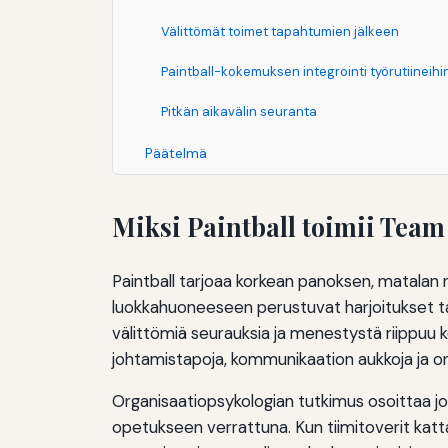
Välittömät toimet tapahtumien jälkeen
Paintball-kokemuksen integrointi työrutiineihi
Pitkän aikavälin seuranta
Päätelmä
Miksi Paintball toimii Team
Paintball tarjoaa korkean panoksen, matalan r
luokkahuoneeseen perustuvat harjoitukset tai 
välittömiä seurauksia ja menestystä riippuu k
johtamistapoja, kommunikaation aukkoja ja on
Organisaatiopsykologian tutkimus osoittaa j
opetukseen verrattuna. Kun tiimitoverit katta