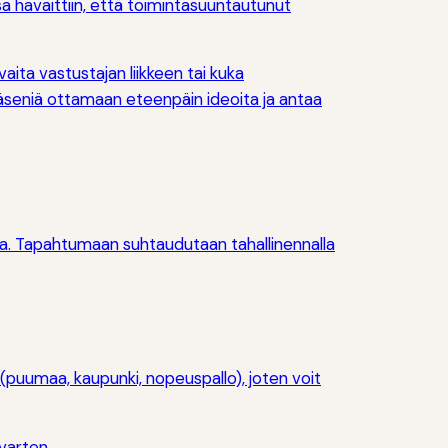
sa havaittiin, että toimintasuuntautunut
aita vastustajan liikkeen tai kuka
äseniä ottamaan eteenpäin ideoita ja antaa
ssa. Tapahtumaan suhtaudutaan tahallinennalla
ä (puumaa, kaupunki, nopeuspallo), joten voit
 varten