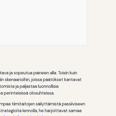
ava ja sopeutua paineen alla. Toisin kuin
in skenaarioihin, joissa päätökset kantavat
mista ja paljastaa luonnollisia
 perinteisissä olosuhteissa.
aa tiimitaitojen säilyttämistä passiiviseen
trategioita lennolla, he harjoittavat samaa