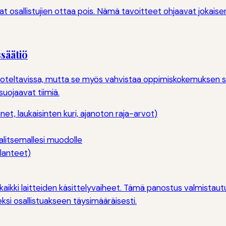
aluat osallistujien ottaa pois. Nämä tavoitteet ohjaavat joka
ssäätiö
neuvoteltavissa, mutta se myös vahvistaa oppimiskokemuksen 
 suojaavat tiimiä.
et, laukaisinten kuri, ajanoton raja-arvot)
valitsemallesi muodolle
ilanteet)
a kaikki laitteiden käsittelyvaiheet. Tämä panostus valmist
seksi osallistuakseen täysimääräisesti.