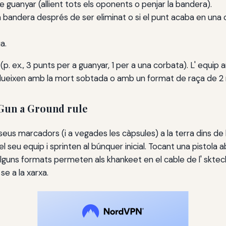
 de guanyar (allient tots els oponents o penjar la bandera).
ja la bandera després de ser eliminat o si el punt acaba en un
a.
. ex., 3 punts per a guanyar, 1 per a una corbata). L' equip a
rodueixen amb la mort sobtada o amb un format de raça de 2 
nGun a Ground rule
s seus marcadors (i a vegades les càpsules) a la terra dins de
l seu equip i sprinten al búnquer inicial. Tocant una pistola 
Alguns formats permeten als khankeet en el cable de l' skteche
se a la xarxa.