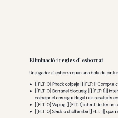
Eliminació i regles d' esborrat
Un jugador s' esborra quan una bola de pintur
[[FLT: 0] Phack colpeja [[[FLT: 1] Compte co
[[FLT: 0] Barranel bloqueig [[[[FLT: 1]]] i
colpejar el cos sigui il·legal i els resultats 
[[FLT: 0] Wiping [[[FLT: 1] intent de fer u
[[FLT: 0] Slack o shell arriba [[FLT: 1]] qu