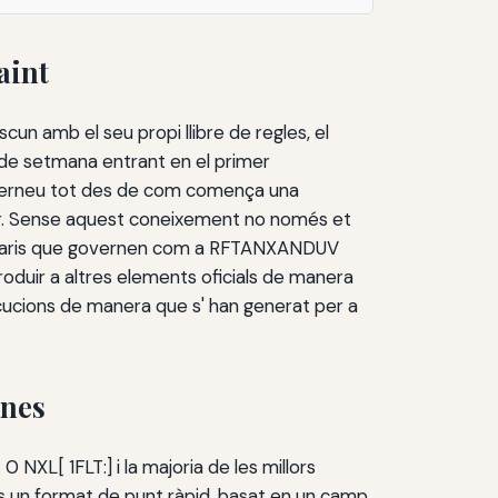
aint
un amb el seu propi llibre de regles, el
p de setmana entrant en el primer
 governeu tot des de com comença una
dor. Sense aquest coneixement no només et
Uturaris que governen com a RFTANXANDUV
produir a altres elements oficials de manera
ecucions de manera que s' han generat per a
rnes
0 NXL[ 1FLT:] i la majoria de les millors
 és un format de punt ràpid, basat en un camp