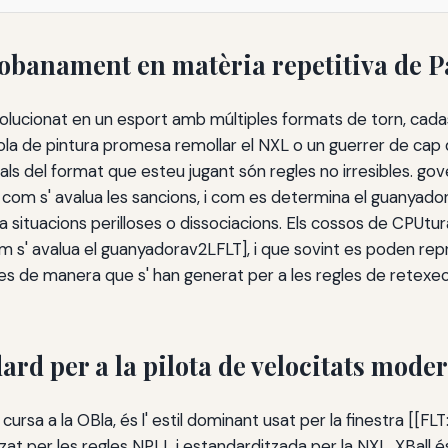
Tobanament en matèria repetitiva de P
olucionat en un esport amb múltiples formats de torn, cadasc
a bola de pintura promesa remollar el NXL o un guerrer de ca
ials del format que esteu jugant són regles no irresibles.
, com s' avalua les sancions, i com es determina el guanya
 a situacions perilloses o dissociacions. Els cossos de CP
 com s' avalua el guanyadorav2LFLT], i que sovint es poden re
gles de manera que s' han generat per a les regles de retex
rd per a la pilota de velocitats mode
ursa a la OBla, és l' estil dominant usat per la finestra [[FLT: 
tzat per les regles NPLL i estandarditzada per la NXL, XBall