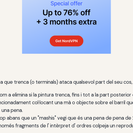
a que trenca (o terminals) ataca qualsevol part del seu cos,
m a elimina si la pintura trenca, fins i tot a la part posterior
ntencionadament col·locant una mà o objecte sobre el barril qu
en una pena.
n cop abans que un "mashis" vegi que és una pena de pena de 2
an només fragments de l' intèrpret d' ordres colpeja un reprod