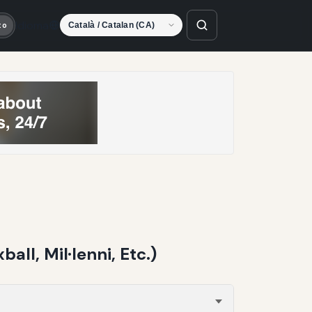
Idioma
to
all, Mil·lenni, Etc.)