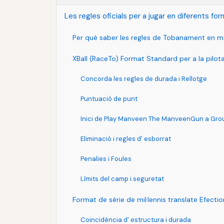
Les regles oficials per a jugar en diferents for
Per què saber les regles de Tobanament en ma
XBall (RaceTo) Format Standard per a la pilo
Concorda les regles de durada i Rellotge
Puntuació de punt
Inici de Play Manveen The ManveenGun a Gro
Eliminació i regles d' esborrat
Penalies i Foules
Límits del camp i seguretat
Format de sèrie de mil·lennis translate Efecti
Coincidència d' estructura i durada