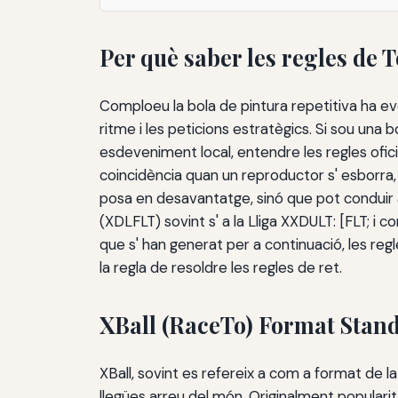
Per què saber les regles de 
Comploeu la bola de pintura repetitiva ha ev
ritme i les peticions estratègics. Si sou un
esdeveniment local, entendre les regles ofic
coincidència quan un reproductor s' esborra
posa en desavantatge, sinó que pot conduir
(XDLFLT) sovint s' a la Lliga XXDULT: [FLT; i
que s' han generat per a continuació, les re
la regla de resoldre les regles de ret.
XBall (RaceTo) Format Standa
XBall, sovint es refereix a com a format de la c
llegües arreu del món. Originalment populari