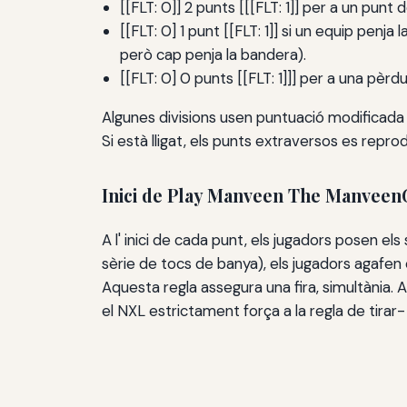
[[FLT: 0]] 2 punts [[[FLT: 1]] per a un punt
[[FLT: 0] 1 punt [[FLT: 1]] si un equip pen
però cap penja la bandera).
[[FLT: 0] 0 punts [[FLT: 1]]] per a una pèrdu
Algunes divisions usen puntuació modificada (p
Si està lligat, els punts extraversos es rep
Inici de Play Manveen The Manvee
A l' inici de cada punt, els jugadors posen el
sèrie de tocs de banya), els jugadors agafen e
Aquesta regla assegura una fira, simultània. 
el NXL estrictament força a la regla de tirar- 