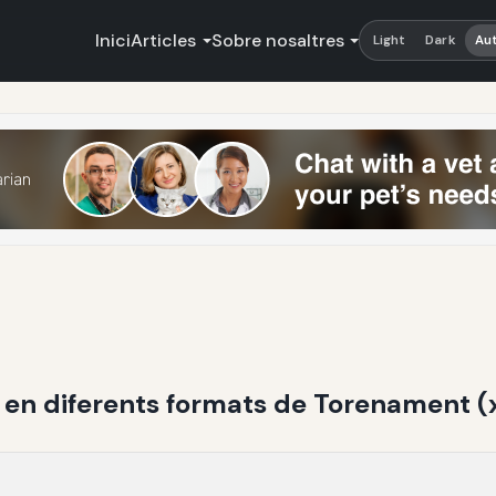
Inici
Articles
Sobre nosaltres
Light
Dark
Au
r en diferents formats de Torenament (xb