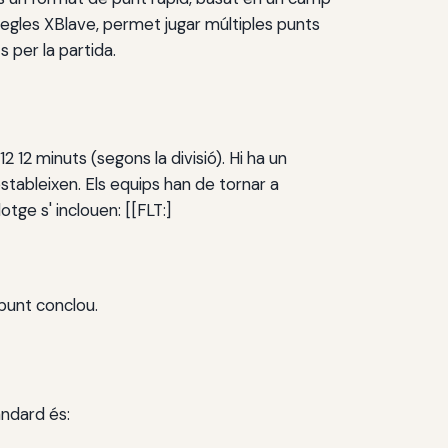
regles XBlave, permet jugar múltiples punts
 per la partida.
 12 minuts (segons la divisió). Hi ha un
stableixen. Els equips han de tornar a
otge s' inclouen: [[FLT:]
 punt conclou.
àndard és: