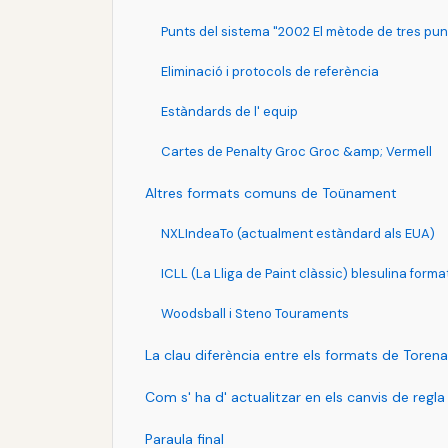
Punts del sistema "2002 El mètode de tres pun
Eliminació i protocols de referència
Estàndards de l' equip
Cartes de Penalty Groc Groc &amp; Vermell
Altres formats comuns de Toünament
NXLIndeaTo (actualment estàndard als EUA)
ICLL (La Lliga de Paint clàssic) blesulina forma
Woodsball i Steno Touraments
La clau diferència entre els formats de Tore
Com s' ha d' actualitzar en els canvis de regla
Paraula final