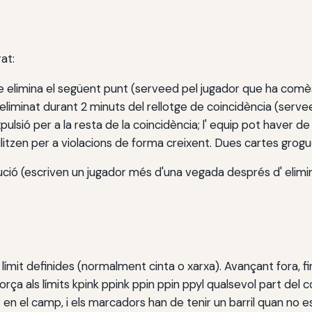
at:
que elimina el següent punt (serveed pel jugador que ha comès
 eliminat durant 2 minuts del rellotge de coincidència (serve
expulsió per a la resta de la coincidència; l' equip pot haver
'utilitzen per a violacions de forma creixent. Dues cartes grog
ió (escriven un jugador més d'una vegada després d' eliminar
ímit definides (normalment cinta o xarxa). Avançant fora, fins
ça als límits kpink ppink ppin ppin ppyl qualsevol part del co
n el camp, i els marcadors han de tenir un barril quan no e