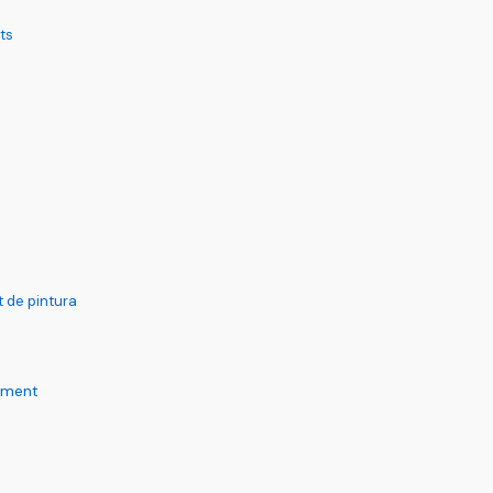
ts
t de pintura
nament