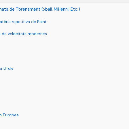
mats de Torenament (xball, Mil·lenni, Etc.)
tèria repetitiva de Paint
ta de velocitats modernes
und rule
on Europea