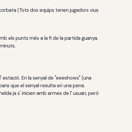
a corbata (Tots dos equips tenen jugadors vius
mb els punts més a la fi de la partida guanya.
minuts.
 l' estació. En la senyal de "eeeshows" (una
abans que el senyal resulta en una pena.
lda ja s' inicien amb armes de l' usuari, però