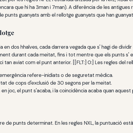
encara que hi ha 3man i 7man). A diferència de les antigues 
e punts guanyats amb el rellotge guanyats que han guanyats
lotge
en dos hhalves, cada darrera vegada que s' hagi de dividir 12
ment durant cada meitat, fins i tot mentre que els punts s' e
i tan aviat com el punt anterior. [[FLT:] 0:] Les regles del rell
'emergència refere-inidiats o de seguretat mèdica.
at de cops d'exclusió de 30 segons per la meitat.
 en joc, el punt s'acaba, i la coincidència acaba quan aquest
e de punts determinat. En les regles NXL, la puntuació est