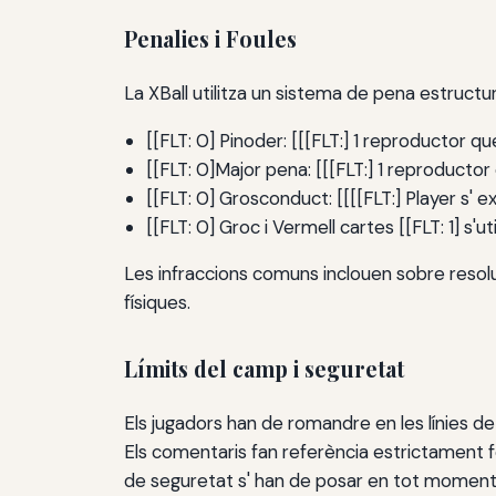
Penalies i Foules
La XBall utilitza un sistema de pena estructur
[[FLT: 0] Pinoder: [[[FLT:] 1 reproductor 
[[FLT: 0]Major pena: [[[FLT:] 1 reproductor
[[FLT: 0] Grosconduct: [[[[FLT:] Player s' 
[[FLT: 0] Groc i Vermell cartes [[FLT: 1] s
Les infraccions comuns inclouen sobre resoluc
físiques.
Límits del camp i seguretat
Els jugadors han de romandre en les línies de l
Els comentaris fan referència estrictament for
de seguretat s' han de posar en tot moment e