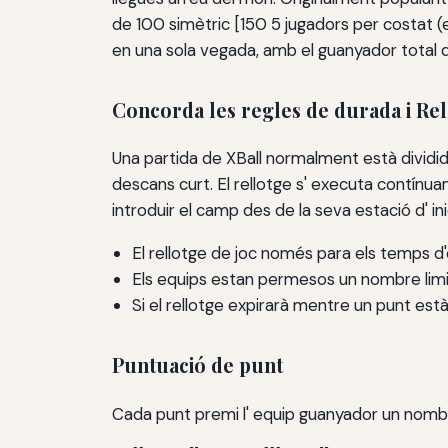
de 100 simètric [150 5 jugadors per costat (
en una sola vegada, amb el guanyador total d
Concorda les regles de durada i Rel
Una partida de XBall normalment està dividida 
descans curt. El rellotge s' executa contínua
introduir el camp des de la seva estació d' inic
El rellotge de joc només para els temps d
Els equips estan permesos un nombre limit
Si el rellotge expirarà mentre un punt està
Puntuació de punt
Cada punt premi l' equip guanyador un nombr