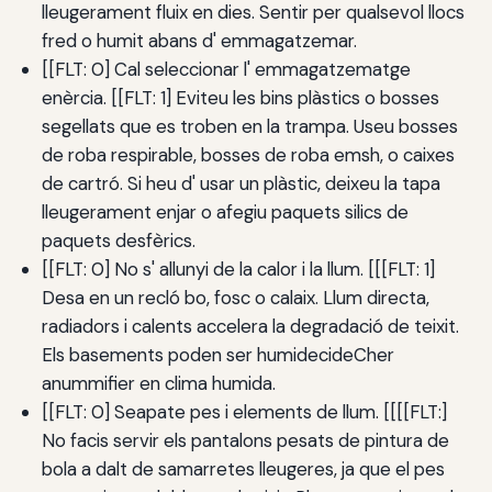
lleugerament fluix en dies. Sentir per qualsevol llocs
fred o humit abans d' emmagatzemar.
[[FLT: 0] Cal seleccionar l' emmagatzematge
enèrcia. [[FLT: 1] Eviteu les bins plàstics o bosses
segellats que es troben en la trampa. Useu bosses
de roba respirable, bosses de roba emsh, o caixes
de cartró. Si heu d' usar un plàstic, deixeu la tapa
lleugerament enjar o afegiu paquets silics de
paquets desfèrics.
[[FLT: 0] No s' allunyi de la calor i la llum. [[[FLT: 1]
Desa en un recló bo, fosc o calaix. Llum directa,
radiadors i calents accelera la degradació de teixit.
Els basements poden ser humidecideCher
anummifier en clima humida.
[[FLT: 0] Seapate pes i elements de llum. [[[[FLT:]
No facis servir els pantalons pesats de pintura de
bola a dalt de samarretes lleugeres, ja que el pes