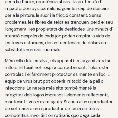
per a la d' ànim, resistència abras, i la protecció d'
impacte. Jerseys, pantalons, guants i cap de descans
per a la pintura, la suor i la fricció constant. Sense
problemes, les fibres de teixit es trenquen, perd el seu
llançament i les propietats de desfilades. Uns minuts d'
atenció després de cada joc poden ampliar la vida de
les teves estacions, desant centenars de dòlars en
substituts normals i normals.
Més enllà dels estalvis, els apparel ben organitzats fan
millors. El teixit net respira correctament, l' olor està
controlat, i el farciment protector es manté en lloc. L'
equip de virus brut pot obtenir irritació de la pell o
infeccions. La neteja més alta també manté la
integritat dels logos impresos i elements reflectants,
mantenint- vos mirant aguts. Si aneu a un reproductor
de setmana o un reproductor de taula de torns
competitius, invertint en rutinaris que paga cada