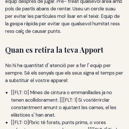
equip després de jugar. Pre- treat qualsevol àrea amb
pols de pastís abans de rentar. Useu un cercle suau
per evitar les partícules mol· lisar en el teixir. Equip de
la gespa ràpida per evitar que qualsevol humitat ress
ress calç de causar punts.
Quan es retira la teva Apport
No hi ha quantitat d' atenció per a fer l' equip per
sempre. Sé els senyals que els seus signa el temps per
a substituir el vostre apparel:
[[FLT: 0] Mines de cintura o emmanillades ja no
tenen acollidorament. [[[FLT: 1] Si vostèrrirclar
constantment amunt o ajustant les cames, el les
elàstices s' han anat.
[[FLT: 0]Fbric té forats, punts prims, o vores