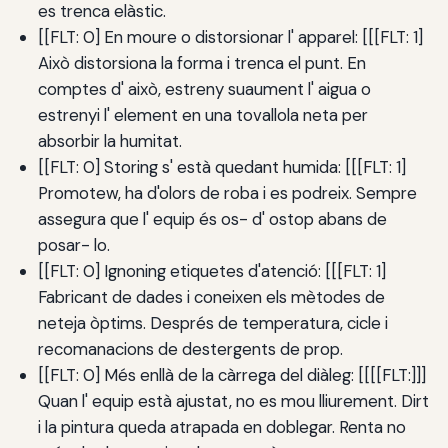
es trenca elàstic.
[[FLT: 0] En moure o distorsionar l' apparel: [[[FLT: 1]
Això distorsiona la forma i trenca el punt. En
comptes d' això, estreny suaument l' aigua o
estrenyi l' element en una tovallola neta per
absorbir la humitat.
[[FLT: 0] Storing s' està quedant humida: [[[FLT: 1]
Promotew, ha d'olors de roba i es podreix. Sempre
assegura que l' equip és os- d' ostop abans de
posar- lo.
[[FLT: 0] Ignoning etiquetes d'atenció: [[[FLT: 1]
Fabricant de dades i coneixen els mètodes de
neteja òptims. Després de temperatura, cicle i
recomanacions de destergents de prop.
[[FLT: 0] Més enllà de la càrrega del diàleg: [[[[FLT:]]]
Quan l' equip està ajustat, no es mou lliurement. Dirt
i la pintura queda atrapada en doblegar. Renta no