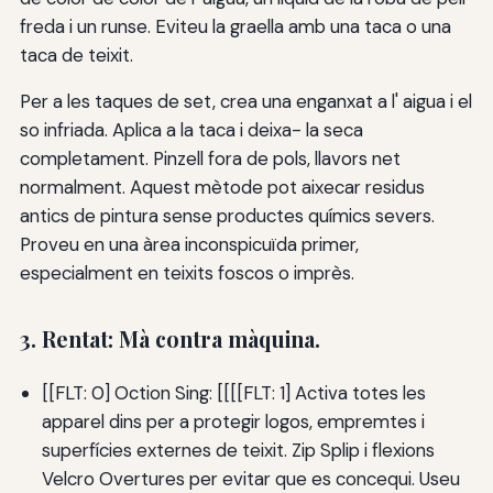
freda i un runse. Eviteu la graella amb una taca o una
taca de teixit.
Per a les taques de set, crea una enganxat a l' aigua i el
so infriada. Aplica a la taca i deixa- la seca
completament. Pinzell fora de pols, llavors net
normalment. Aquest mètode pot aixecar residus
antics de pintura sense productes químics severs.
Proveu en una àrea inconspicuïda primer,
especialment en teixits foscos o imprès.
3. Rentat: Mà contra màquina.
[[FLT: 0] Oction Sing: [[[[FLT: 1] Activa totes les
apparel dins per a protegir logos, empremtes i
superfícies externes de teixit. Zip Splip i flexions
Velcro Overtures per evitar que es concequi. Useu