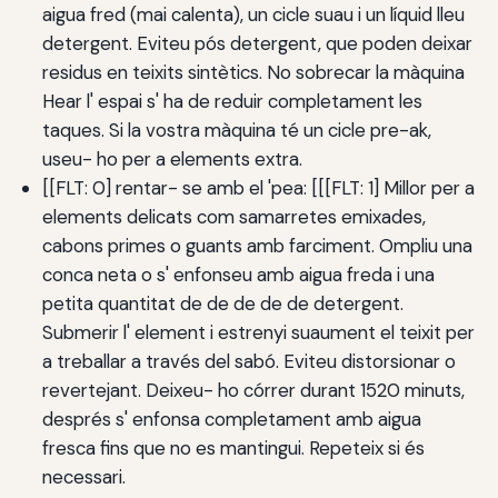
aigua fred (mai calenta), un cicle suau i un líquid lleu
detergent. Eviteu pós detergent, que poden deixar
residus en teixits sintètics. No sobrecar la màquina
Hear l' espai s' ha de reduir completament les
taques. Si la vostra màquina té un cicle pre-ak,
useu- ho per a elements extra.
[[FLT: 0] rentar- se amb el 'pea: [[[FLT: 1] Millor per a
elements delicats com samarretes emixades,
cabons primes o guants amb farciment. Ompliu una
conca neta o s' enfonseu amb aigua freda i una
petita quantitat de de de de de detergent.
Submerir l' element i estrenyi suaument el teixit per
a treballar a través del sabó. Eviteu distorsionar o
revertejant. Deixeu- ho córrer durant 1520 minuts,
després s' enfonsa completament amb aigua
fresca fins que no es mantingui. Repeteix si és
necessari.