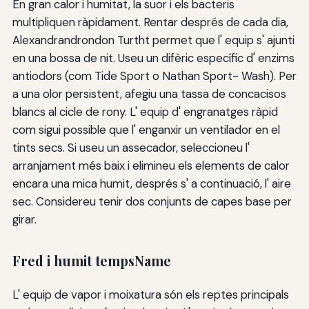
En gran calor i humitat, la suor i els bacteris
multipliquen ràpidament. Rentar després de cada dia,
Alexandrandrondon Turtht permet que l' equip s' ajunti
en una bossa de nit. Useu un difèric específic d' enzims
antiodors (com Tide Sport o Nathan Sport- Wash). Per
a una olor persistent, afegiu una tassa de concacisos
blancs al cicle de rony. L' equip d' engranatges ràpid
com sigui possible que l' enganxir un ventilador en el
tints secs. Si useu un assecador, seleccioneu l'
arranjament més baix i elimineu els elements de calor
encara una mica humit, després s' a continuació, l' aire
sec. Considereu tenir dos conjunts de capes base per
girar.
Fred i humit tempsName
L' equip de vapor i moixatura són els reptes principals