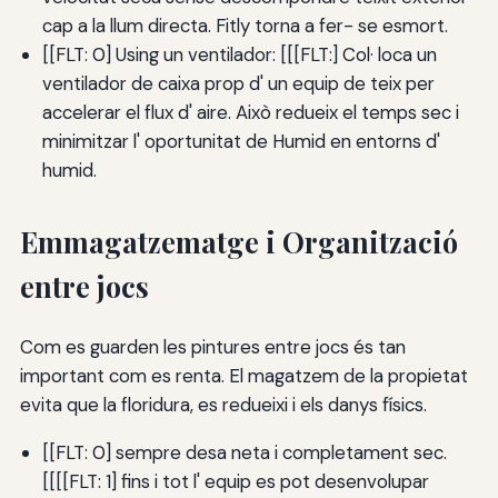
cap a la llum directa. Fitly torna a fer- se esmort.
[[FLT: 0] Using un ventilador: [[[FLT:] Col· loca un
ventilador de caixa prop d' un equip de teix per
accelerar el flux d' aire. Això redueix el temps sec i
minimitzar l' oportunitat de Humid en entorns d'
humid.
Emmagatzematge i Organització
entre jocs
Com es guarden les pintures entre jocs és tan
important com es renta. El magatzem de la propietat
evita que la floridura, es redueixi i els danys físics.
[[FLT: 0] sempre desa neta i completament sec.
[[[[FLT: 1] fins i tot l' equip es pot desenvolupar