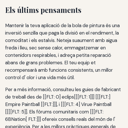
Els últims pensaments
Mantenir la teva aplicació de la bola de pintura és una
inversió senzilla que paga la divisió en el rendiment, la
comoditat i els estalvis. Neteja suaument amb aigua
freda i lleu, sec sense calor, emmagatzemar en
contenidors respirables, i adreça petita reparació
abans de grans problemes. El teu equip et
recompensarà amb funcions consistents, un millor
control d' olor i una vida més útil.
Per a més informació, consulteu les guies de fabricant
de treball des de [[FLT: 0] eclips[[[FLT: 1]]] [[[FLT:]
Empire Paintball [[FLT:]]], i [[[FLT: 4] Virue Paintball
[[[[FLT: 5]]. Els fòrums comunitaris com [[[FLT:
6BNation[ FLT:]]] ofereix consells reals del món de l'
experiència. Per a les millors pràctiques generals de