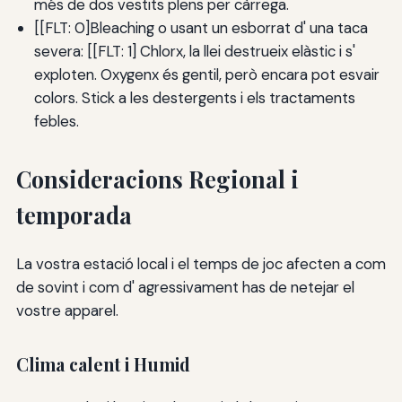
més de dos vestits plens per càrrega.
[[FLT: 0]Bleaching o usant un esborrat d' una taca
severa: [[FLT: 1] Chlorx, la llei destrueix elàstic i s'
exploten. Oxygenx és gentil, però encara pot esvair
colors. Stick a les destergents i els tractaments
febles.
Consideracions Regional i
temporada
La vostra estació local i el temps de joc afecten a com
de sovint i com d' agressivament has de netejar el
vostre apparel.
Clima calent i Humid