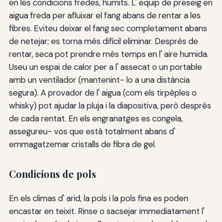
en les condicions fredes, humits. L' equip de preseig en
aigua freda per afluixar el fang abans de rentar a les
fibres. Eviteu deixar el fang sec completament abans
de netejar; es torna més difícil eliminar. Després de
rentar, seca pot prendre més temps en l' aire humida.
Useu un espai de calor per a l' assecat o un portable
amb un ventilador (mantenint- lo a una distància
segura). A provador de l' aigua (com els tirpèples o
whisky) pot ajudar la pluja i la diapositiva, però després
de cada rentat. En els engranatges es congela,
assegureu- vos que està totalment abans d'
emmagatzemar cristalls de fibra de gel.
Condicions de pols
En els climas d' arid, la pols i la pols fina es poden
encastar en teixit. Rinse o sacsejar immediatament l'