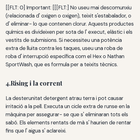
[[FLT: 0] Important: [[[FLT:] No useu mai descomunxiu
(relacionada d' oxigen o oxigen), teixit s'estabalador, o
d' eliminar- lo que contenen clorur. Aquests productes
químics es divideixen per sota de l' execut, elàstic i els
vestits de submisions. Si necessiteu una potència
extra de lluita contra les taques, useu una roba de
roba d' interrupció específica com el Hex o Nathan
SportWash, que es formula per a teixits tècnics.
4.Rising i la corrent
La desterunitat detergent atrau terra i pot causar
irritació a la pell. Executa un cicle extra de runse en la
màquina per assegurar- se que s' eliminaran tots els
sabó. Els elements rentats de mà s' haurien de rentar
fins que l' aigua s' aclareixi.