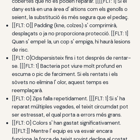
cobertes que no es poden reparar. [[[[FLT: 1] Si el
dany està en una àrea d' altions com els genolls o
seient, la substitució és més segura que el pedaç.
[[FLT: 0]] Padding (kne, colzes) s' comprimirà,
desplaçats o ja no proporciona protecció. [[FLT: 1]
Quan s' empel· la, un cop s' empiga, hi haurà lesions
de risc.
[[FLT: 0]Odspersisteix fins i tot després de rentar-
se. [[[FLT: 1] Bacteria pot viure molt profund en
escuma o pic de farciment. Si els rentats i els
sòvets no elimina l' olor, aquest temps es
reemplaçarà.
[[FLT: 0] Zips falla repetidament. [[[FLT: 1] Si s' ha
reparat múltiples vegades, el teixit circumdat pot
ser estressat, el qual porta a errors més grans.
[[FLT: 0] Colors s' han gastat significativament.
[[[FLT:]] Mentre l' equip es va esvair encara
funciona, la força de teixit sovint declina al costat