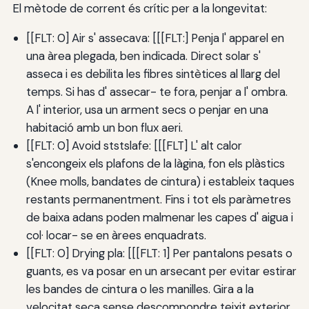
El mètode de corrent és crític per a la longevitat:
[[FLT: 0] Air s' assecava: [[[FLT:] Penja l' apparel en
una àrea plegada, ben indicada. Direct solar s'
asseca i es debilita les fibres sintètices al llarg del
temps. Si has d' assecar- te fora, penjar a l' ombra.
A l' interior, usa un arment secs o penjar en una
habitació amb un bon flux aeri.
[[FLT: 0] Avoid ststslafe: [[[FLT] L' alt calor
s'encongeix els plafons de la làgina, fon els plàstics
(Knee molls, bandates de cintura) i estableix taques
restants permanentment. Fins i tot els paràmetres
de baixa adans poden malmenar les capes d' aigua i
col· locar- se en àrees enquadrats.
[[FLT: 0] Drying pla: [[[FLT: 1] Per pantalons pesats o
guants, es va posar en un arsecant per evitar estirar
les bandes de cintura o les manilles. Gira a la
velocitat seca sense descompondre teixit exterior