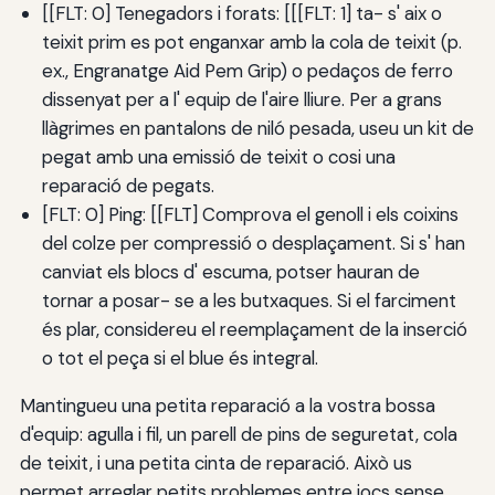
[[FLT: 0] Tenegadors i forats: [[[FLT: 1] ta- s' aix o
teixit prim es pot enganxar amb la cola de teixit (p.
ex., Engranatge Aid Pem Grip) o pedaços de ferro
dissenyat per a l' equip de l'aire lliure. Per a grans
llàgrimes en pantalons de niló pesada, useu un kit de
pegat amb una emissió de teixit o cosi una
reparació de pegats.
[FLT: 0] Ping: [[FLT] Comprova el genoll i els coixins
del colze per compressió o desplaçament. Si s' han
canviat els blocs d' escuma, potser hauran de
tornar a posar- se a les butxaques. Si el farciment
és plar, considereu el reemplaçament de la inserció
o tot el peça si el blue és integral.
Mantingueu una petita reparació a la vostra bossa
d'equip: agulla i fil, un parell de pins de seguretat, cola
de teixit, i una petita cinta de reparació. Això us
permet arreglar petits problemes entre jocs sense