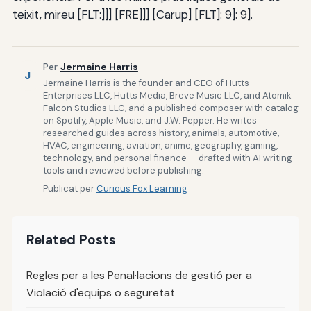
teixit, mireu [FLT:]]] [FRE]]] [Carup] [FLT]: 9]: 9].
Per
Jermaine Harris
J
Jermaine Harris is the founder and CEO of Hutts
Enterprises LLC, Hutts Media, Breve Music LLC, and Atomik
Falcon Studios LLC, and a published composer with catalog
on Spotify, Apple Music, and J.W. Pepper. He writes
researched guides across history, animals, automotive,
HVAC, engineering, aviation, anime, geography, gaming,
technology, and personal finance — drafted with AI writing
tools and reviewed before publishing.
Publicat per
Curious Fox Learning
Related Posts
Regles per a les Penal·lacions de gestió per a
Violació d'equips o seguretat