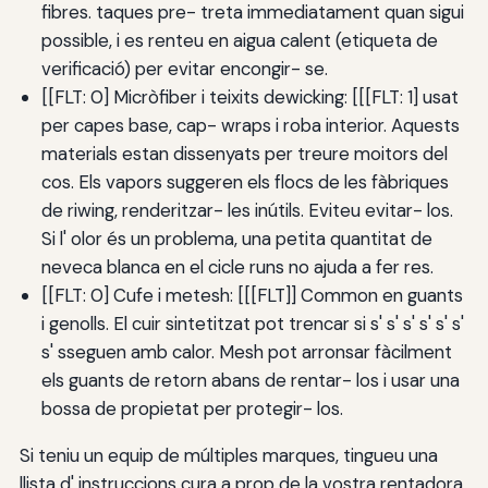
fibres. taques pre- treta immediatament quan sigui
possible, i es renteu en aigua calent (etiqueta de
verificació) per evitar encongir- se.
[[FLT: 0] Micròfiber i teixits dewicking: [[[FLT: 1] usat
per capes base, cap- wraps i roba interior. Aquests
materials estan dissenyats per treure moitors del
cos. Els vapors suggeren els flocs de les fàbriques
de riwing, renderitzar- les inútils. Eviteu evitar- los.
Si l' olor és un problema, una petita quantitat de
neveca blanca en el cicle runs no ajuda a fer res.
[[FLT: 0] Cufe i metesh: [[[FLT]] Common en guants
i genolls. El cuir sintetitzat pot trencar si s' s' s' s' s' s'
s' sseguen amb calor. Mesh pot arronsar fàcilment
els guants de retorn abans de rentar- los i usar una
bossa de propietat per protegir- los.
Si teniu un equip de múltiples marques, tingueu una
llista d' instruccions cura a prop de la vostra rentadora.