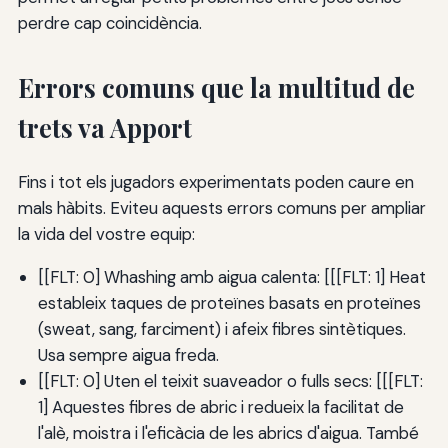
perdre cap coincidència.
Errors comuns que la multitud de
trets va Apport
Fins i tot els jugadors experimentats poden caure en
mals hàbits. Eviteu aquests errors comuns per ampliar
la vida del vostre equip:
[[FLT: 0] Whashing amb aigua calenta: [[[FLT: 1] Heat
estableix taques de proteïnes basats en proteïnes
(sweat, sang, farciment) i afeix fibres sintètiques.
Usa sempre aigua freda.
[[FLT: 0] Uten el teixit suaveador o fulls secs: [[[FLT:
1] Aquestes fibres de abric i redueix la facilitat de
l'alè, moistra i l'eficàcia de les abrics d'aigua. També