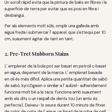
Un soroll ràpid evita que la pintura de baks en fibres i la
superfície de terra per evitar que es posi en fibra i
desbangui.
Per als elements molt sòls, omplir una galleda amb
aigua freda i submercar l' apparel. que s'ettequi per 10
cm, suaument agitar de tant en tant.
2. Pre-Tret Stubborn Stains
L' emplenat de la bola pot ser basat en petroli o basat
en aigua, depenent de la marca. L' emplenat basada
en oli és més difícil. Aplica una petita quantitat de sabó
de sabó, kyrcDgawn o similar a l' aulizel- adheridament
funciona molt bé a la taca. Funciona amb suaument
amb els dits o un raspall de dents tou (un antic és
perfecte). Deixeu- lo seure durant 10 minuts de fitxer
de color de color de l' aigua, un líquid de la roba de pell