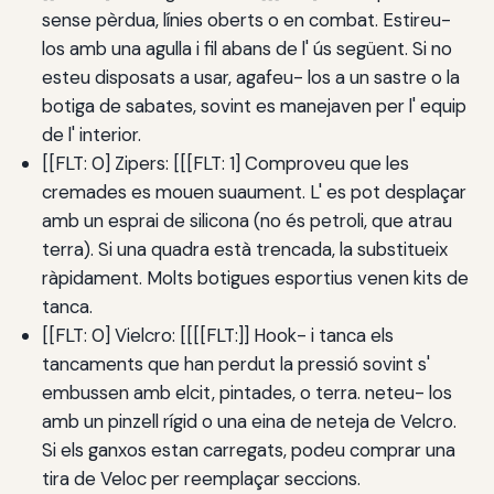
sense pèrdua, línies oberts o en combat. Estireu-
los amb una agulla i fil abans de l' ús següent. Si no
esteu disposats a usar, agafeu- los a un sastre o la
botiga de sabates, sovint es manejaven per l' equip
de l' interior.
[[FLT: 0] Zipers: [[[FLT: 1] Comproveu que les
cremades es mouen suaument. L' es pot desplaçar
amb un esprai de silicona (no és petroli, que atrau
terra). Si una quadra està trencada, la substitueix
ràpidament. Molts botigues esportius venen kits de
tanca.
[[FLT: 0] Vielcro: [[[[FLT:]] Hook- i tanca els
tancaments que han perdut la pressió sovint s'
embussen amb elcit, pintades, o terra. neteu- los
amb un pinzell rígid o una eina de neteja de Velcro.
Si els ganxos estan carregats, podeu comprar una
tira de Veloc per reemplaçar seccions.