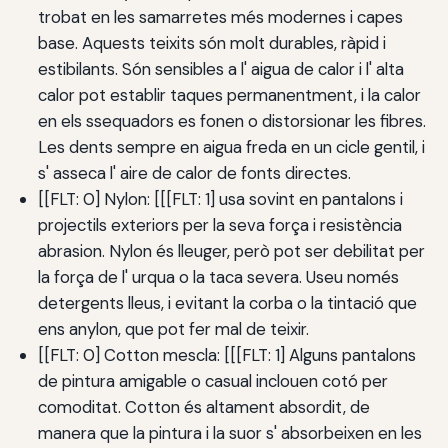
trobat en les samarretes més modernes i capes
base. Aquests teixits són molt durables, ràpid i
estibilants. Són sensibles a l' aigua de calor i l' alta
calor pot establir taques permanentment, i la calor
en els ssequadors es fonen o distorsionar les fibres.
Les dents sempre en aigua freda en un cicle gentil, i
s' asseca l' aire de calor de fonts directes.
[[FLT: 0] Nylon: [[[FLT: 1] usa sovint en pantalons i
projectils exteriors per la seva força i resistència
abrasion. Nylon és lleuger, però pot ser debilitat per
la força de l' urqua o la taca severa. Useu només
detergents lleus, i evitant la corba o la tintació que
ens anylon, que pot fer mal de teixir.
[[FLT: 0] Cotton mescla: [[[FLT: 1] Alguns pantalons
de pintura amigable o casual inclouen cotó per
comoditat. Cotton és altament absordit, de
manera que la pintura i la suor s' absorbeixen en les