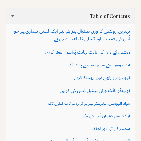
Table of Contents
بہترین روشنی کا وزن پینٹبال پَنز کے لئے ایک ایسی بیماری ہے جو
اُس کی صحت اور تسلی کا باعث بنتی ہے
روشنی کے وزن کی بابت نہایت پُراسرار نقش‌کاری
ایک دوسرے کے ساتھ صبر سے پیش آؤ
توجہ برقرار رکھنے میں بریت کا کردار
توپ‌جُر لائٹ وزنی پینٹبل پَنس کی کرنیں
مواد انوویشن: پولےسٹر سے لے کر ریپ ٹاپ نیلون تک
آرٹ‌کیسل کینز اور اُس کی ہڈی
سمندر کی تہہ اور تحفظ
قابلِ‌اعتماد وِسٹ بینڈ اور کُوپر والے کُل‌وقتی خدمت