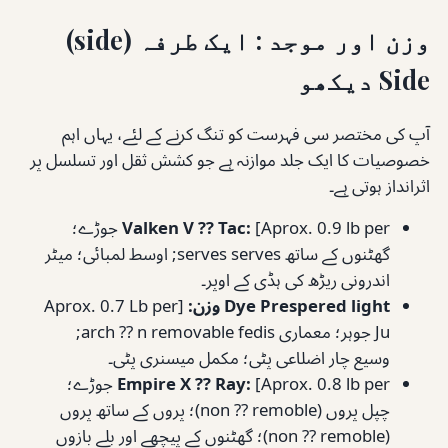
وزن اور موجد : ایک طرفہ (side)
Side دیکھو
آپ کی مختصر سی فہرست کو تنگ کرنے کے لئے، یہاں اہم
خصوصیات کا ایک جلد موازنہ ہے جو کشش ثقل اور تسلسل پر
اثرانداز ہوتی ہے۔
Valken V ⁇ Tac:
[Aprox. 0.9 lb per جوڑے؛
گھٹنوں کے ساتھ serves serves; اوسط لمبائی؛ میٹر
اندرونی ریڑھ کی ہڈی کے اوپر۔
Dye Prespered light وزن:
[Aprox. 0.7 Lb per
Ju جوہر؛ معماری arch ⁇ n removable fedis;
وسیع چار اضلاعی پٹی؛ مکمل میسنری پٹی۔
Empire X ⁇ Ray:
[Aprox. 0.8 lb per جوڑے؛
چپل پروں (non ⁇ remoble)؛ پروں کے ساتھ پروں
(non ⁇ remoble)؛ گھٹنوں کے پیچھے اور بلے بازوں