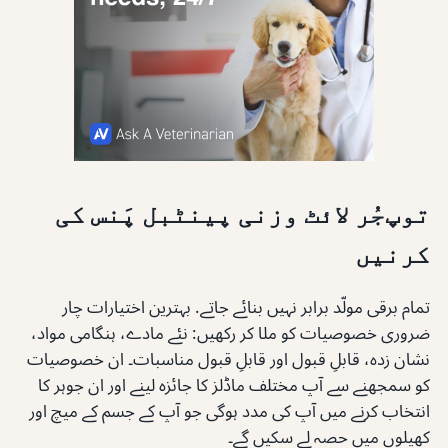
توپ‌جُر لائٹ وزنی پینٹبل پَنس کی
کرنیں
تمام برقی مولّد برابر نہیں بنائے جاتے. بہترین اختیارات چار
ضروری خصوصیات کو ملا کر رکھیں: نئے مادے، ہنگامی مواد،
نشان زدہ، قابلِ قبول اور قابلِ قبول مناسبات۔ ان خصوصیات
کو سمجھنے سے آپ مختلف ماڈلز کا جائزہ لینے اور ان جوہر کا
انتخاب کرنے میں آپ کی مدد ہوگی جو آپ کے جسم کے میچ اور
کھیلوں میں حصہ لے سکیں گے۔