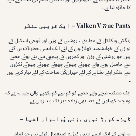
کا جائزہ لیا ہے ۔
Valken V ⁇ ac Pants – ایک قریبی منظر
رنگکن ویکلکل کے مطابق ، روشنی کے وزن اور فوجی اسکیل کے
توازن کے خواہشمند کھلاڑیوں کے لئے ایک ایسی خطرناک بن گئے
ہیں جو روشنی کے وزن اور کمروں کے پیچھے سے بنے ہوئے حصے
سے حاصل ہونے والے چھوٹے چھوٹے چھوٹے چھوٹے چھوٹے ٹکڑوں
سے ملکر اپنے نشانے کے لئے حیران‌کُن ساخت کے لئے تیار کرتے ہیں
۔
ایک ممکنہ نیچے والے حصے کو کم سے کم رکھنے والی چیز یہ ہے کہ
وہ چند کھیلوں کے بعد بھی زیادہ دیر تک بند رہتی ہے.
ڈیڑھ کروڑ نوری وزنی پُراسرار اشیا –
یہ لوہے کے ایک ایسے پریتی کپڑے استعمال کرتے ہیں جو تمام