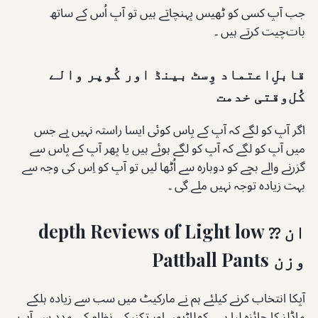
جب آپ کسی کو ٹھیس پہنچاتے ہیں تو آپ اُس کے ساتھ
بات‌چیت کرتے ہیں ۔
قابلِ‌اعتماد وِسٹ بینڈ اور کُوپر والے
کُل‌وقتی خدمت
اگر آپ کو لگے کہ آپ کے پاس کوئی ایسا راستہ نہیں ہے جس
میں آپ کو لگے کہ آپ کو لگے ہوئے ہیں یا پھر آپ کے پاس سے
گزرنے والے بچے کو دوبارہ سے اُٹھا لیں تو آپ کو اِس کی وجہ سے
بہت زیادہ توجہ نہیں ملے گی ۔
ان ⁇ depth Reviews of Light low
وزن Pattball Pants
آپکا انتخاب کرنے کیلئے ہم نے مارکیٹ میں سب سے زیادہ ہلکے
ماڈلز کا جائزہ لیا ہے ، کھلاڑیوں اور تکنیکی نظام کی مدد سے آپ