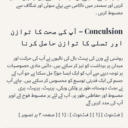
کریں اور سمندر میں ناکامی سے پہلے سوئی اور شگاف سے
مضبوط کریں ۔
Conculsion – آپ کی صحت کا توازن
اور تسلی کا توازن حاصل کرنا
روشنی کے وزن کی پینٹ بال کی نالیوں نے آپ کی حرکت اور
میدان پر برداشت کو تیز کر سکتے ہیں. دائیں مادی خصوصیات
پر توجہ دینے سے آپ کو ایک ایسا جوڑا مل سکتا ہے جو آپ کے
جسم کی ایک قدرتی توسیع کو محسوس کر سکتے ہیں. چاہے آپ
نے بجٹ دوستانہ طور پر ولکن ویکی، پریپٹ، پریپٹ، پری
مضبوط اور حفاظتی طور پر، آپ کے لئے ہر مضبوط فوج کے اوپر
آپ کی مدد کریں گے
[ فٹ‌نوٹ ] [1 ] [ فٹ‌نوٹ ] : [1 ] [ صفحہ ۴ پر تصویر ]