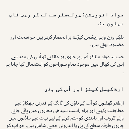
مواد انوویشن: پولےسٹر سے لے کر ریپ ٹاپ
نیلون تک
ہلکے وزن والے ریشمی کپڑے پر انحصار کرتے ہیں جو سخت اور
مضبوط ہوتے ہیں ۔
جب یہ مواد ملا کر اُس پر حاوی ہو جاتا ہے تو اُس کی مدد سے
اِس کی کھال میں موجود تمام سوراخوں کو اِستعمال کِیا جاتا ہے
۔
آرٹ‌کیسل کینز اور اُس کی ہڈی
ارطغر گھٹنوں کو آپ کے پاؤں کی ٹانگ کے قدرتی جھکاؤ سے
مطابقت رکھنے اور براہ راست سیدھی دھاروں میں پائے جانے
والے گروپ اور پابندی کو ختم کرنے کے لیے بہت سے ماڈلوں میں
چاروں طرفہ سطح کے پَل یا اندرونی حصے شامل ہیں، جو آپ کو