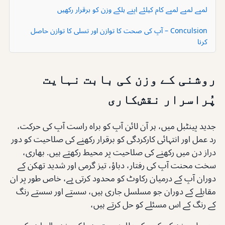
لمبے لمبے لمبے کام کیلئے اپنے ہلکے وزن کو برقرار رکھیں
Conculsion – آپ کی صحت کا توازن اور تسلی کا توازن حاصل
کرنا
روشنی کے وزن کی بابت نہایت
پُراسرار نقش‌کاری
جدید پینٹبل میں، ہر آن لائن آپ کو براہ راست آپ کی حرکت،
رد عمل اور انتہائی کارکردگی کو برقرار رکھنے کی صلاحیت کو دور
دراز دن میں رکھنے کی صلاحیت پر محیط رکھتے ہیں. بھاری،
سخت محنت آپ کی رفتار، دباؤ، تیز گرمی اور شدید تھکن کے
دوران آپ کے درمیان رکاوٹ کو محدود کرتی ہے، خاص طور پر ان
مقابلے کے دوران جو مسلسل جاری ہیں، سستے اور سستے رنگ
کے رنگ کے اس مسئلے کو حل کرتے ہیں،