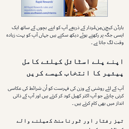
ہارڈن کیچ‌ن‌مِن‌مُردار کے ذریعے آپ کو اپنے بچوں کے ساتھ ایک
ایسی جگہ پر رکھتے ہوئے دیکھ سکتے ہیں جہاں آپ کو بہت زیادہ
وقت لگ جاتا ہے ۔
اپنے پلے اسٹائل کیلئے کامل
پیئیر کا انتخاب کیسے کریں
آپ کے لئے روشنی کے وزن کی فہرست کو اُن شرائط کی عکاسی
کرنی چاہئے جو آپ اکثر کھیل کود کر کرتے ہیں اور آپ کے ذاتی
انداز میں بھی کام کرتے ہیں ۔
تیز رفتار اور ٹورنامنٹ کھیلنے والے