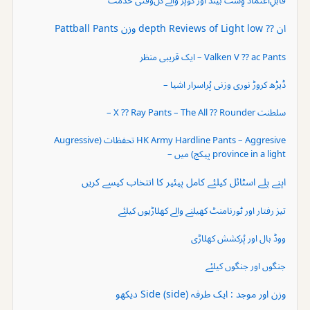
ان ⁇ depth Reviews of Light low وزن Pattball Pants
Valken V ⁇ ac Pants – ایک قریبی منظر
ڈیڑھ کروڑ نوری وزنی پُراسرار اشیا –
سلطنت X ⁇ Ray Pants – The All ⁇ Rounder –
HK Army Hardline Pants – Aggresive تحفظات (Augressive
province in a light پیکج) میں –
اپنے پلے اسٹائل کیلئے کامل پیئیر کا انتخاب کیسے کریں
تیز رفتار اور ٹورنامنٹ کھیلنے والے کھلاڑیوں کیلئے
ووڈ بال اور پُرکشش کھلاڑی
جنگوں اور جنگوں کیلئے
وزن اور موجد : ایک طرفہ (side) Side دیکھو