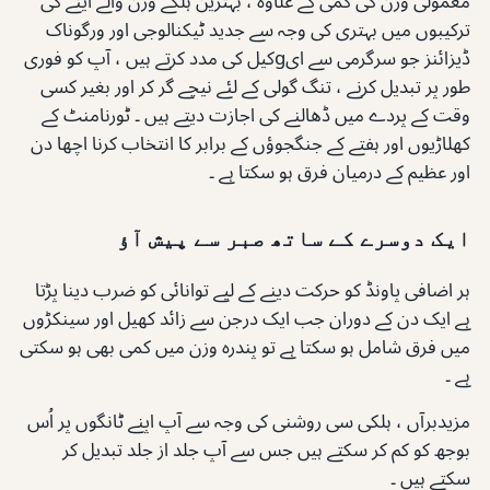
معمولی وزن کی کمی کے علاوہ ، بہترین ہلکے وزن والے اینے کی
ترکیبوں میں بہتری کی وجہ سے جدید ٹیکنالوجی اور ورگوناک
ڈیزائنز جو سرگرمی سے ایgکیل کی مدد کرتے ہیں ، آپ کو فوری
طور پر تبدیل کرنے ، تنگ گولی کے لئے نیچے گر کر اور بغیر کسی
وقت کے پردے میں ڈھالنے کی اجازت دیتے ہیں ۔ ٹورنامنٹ کے
کھلاڑیوں اور ہفتے کے جنگجوؤں کے برابر کا انتخاب کرنا اچھا دن
اور عظیم کے درمیان فرق ہو سکتا ہے ۔
ایک دوسرے کے ساتھ صبر سے پیش آؤ
ہر اضافی پاونڈ کو حرکت دینے کے لیے توانائی کو ضرب دینا پڑتا
ہے ایک دن کے دوران جب ایک درجن سے زائد کھیل اور سینکڑوں
میں فرق شامل ہو سکتا ہے تو پندرہ وزن میں کمی بھی ہو سکتی
ہے ۔
مزیدبرآں ، ہلکی سی روشنی کی وجہ سے آپ اپنے ٹانگوں پر اُس
بوجھ کو کم کر سکتے ہیں جس سے آپ جلد از جلد تبدیل کر
سکتے ہیں ۔