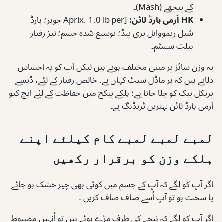
کے پیچھے (Mash)۔
HK آرمی ہارڈ لائن:
[Aprix. 1.0 lb per جوہر؛ ہارڈ
شیل ریمووابل پری پیڈ؛ توسیع شدہ جسم؛ تیز رفتار
بیلٹ سسٹم۔
یہ وزن سائز پر مبنی مختلف ہوتے ہیں لیکن آپ کو یہ احساس
دلاتے ہیں کہ ہر ماڈل سیٹ کہاں ہے. خالص رفتار کے لئے، ڈیسے
پریکل پیک کو چلا جاتا ہے؛ ہلکے پیکج میں حفاظت کے لئے ایچ کیو
آرمی ہارڈ لائن بہترین ٹریڈنگ ہے۔
لمبے لمبے لمبے کام کیلئے اپنے
ہلکے وزن کو برقرار رکھیں
اگر آپ کو لگے کہ آپ کے جسم میں کوئی بھی چیز خشک ہو جائے
یا سخت ہو تو آپ اُسے صاف صاف کریں ۔
اگر آپ کو لگے کہ نیچے کی طرف مڑے ہوئے ہیں تو اُنہیں مضبوط