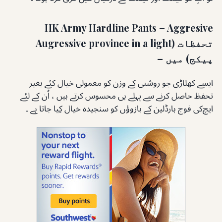
HK Army Hardline Pants – Aggresive
تحفظات (Augressive province in a light
پیکج) میں –
ایسے کھلاڑی جو روشنی کے وزن کو معمولی خیال کئے بغیر
تحفظ حاصل کرنے سے پہلے ہی محسوس کرتے ہیں ، اُن کے لئے
ایچ‌کی فوج ہارڈلین کے بازوؤں کو سنجیدہ خیال کِیا جاتا ہے ۔