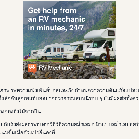
ธิภาพ ระหว่างผนังเพ้นท์บอลและถัง กําหนดว่าความดันแก๊สแปลงเป
๊าซที่ผลักดันลูกเพนท์บอลมากกว่าการหลบหนีรอบ ๆ มันมีผลต่อทั
างของถังไม้จากปืน
ยกับถังส่งผลกระทบต่อวิถีวิถีความสม่ําเสมอ ผิวแบบสม่ําเสมอสร้
ขึ้นเมื่อตัวแปรอื่นคงที่