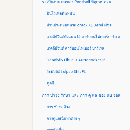
ระเบียงบนบนของ Pantball ที่ถูกทบทวน
ปืนไรเฟิลทิพพมัน
ส่วนประกอบฉลาด crack XL Barel Kitle
เดดลีย์วินด์คิงแมน 14 คาร์บอนไฟเบอร์บาร์เรล
เดดลีย์วินด์ คาร์บอนไฟเบอร์ บาร์เรล
Deadlyfly Fibur-X Auttococker 16
ระบบของ elpse Shft FL
ภูตผี
การ บํารุง รักษา และ การ ดู แล ของ แบ รอล
การ ชําระ ล้าง
การดูแลเนื้อหาต่าง ๆ