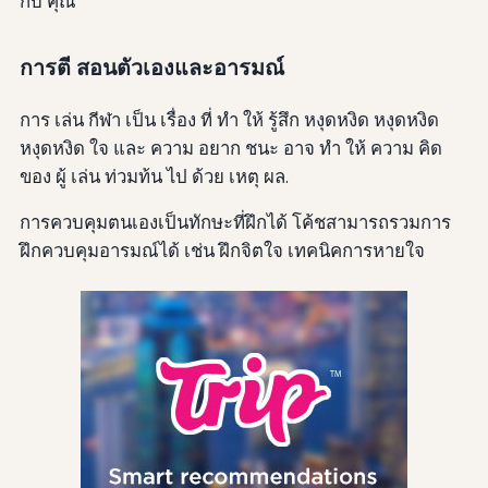
กับ คุณ
การตี สอนตัวเองและอารมณ์
การ เล่น กีฬา เป็น เรื่อง ที่ ทํา ให้ รู้สึก หงุดหงิด หงุดหงิด
หงุดหงิด ใจ และ ความ อยาก ชนะ อาจ ทํา ให้ ความ คิด
ของ ผู้ เล่น ท่วมท้น ไป ด้วย เหตุ ผล.
การควบคุมตนเองเป็นทักษะที่ฝึกได้ โค้ชสามารถรวมการ
ฝึกควบคุมอารมณ์ได้ เช่น ฝึกจิตใจ เทคนิคการหายใจ