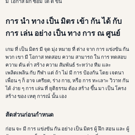
มี โอกาส ฝึก ซ้อม ได้ ดี ขึ้น
การ นํา ทาง เป็น มิตร เข้า กัน ได้ กับ
การ เล่น อย่าง เป็น ทาง การ ณ ศูนย์
เกม ที่ เป็น มิตร มี จุด มุ่ง หมาย ที่ ต่าง จาก การ แข่งขัน กัน
พวก เขา มี โอกาส ทดสอบ ความ สามารถ ใน การ ทดสอบ
ความ ดัน ต่ํา สร้าง ความ สัมพันธ์ ระหว่าง ทีม และ
เพลิดเพลิน กับ กีฬา แต่ ถ้า ไม่ มี การ ป้องกัน โดย เจตนา
เพื่อน ๆ ก็ อาจ เครียด, ร่าง กาย, หรือ การ ทะเลาะ วิวาท กัน
ได้ ง่าย ๆ การ เล่น ที่ ยุติธรรม ต้อง สร้าง ขึ้น มา เป็น โครง
สร้าง ของ เหตุ การณ์ นั้น เอง
สัดส่วนก่อนกําหนด
ก่อน จะ มี การ แข่งขัน กัน อย่าง เป็น มิตร ผู้ ฝึก สอน และ ผู้