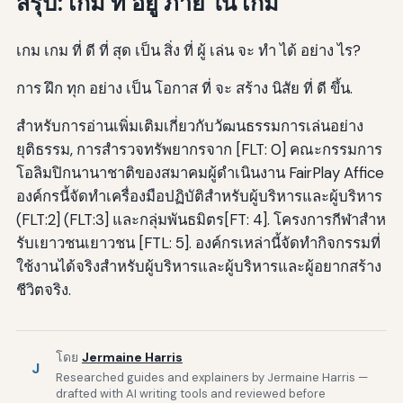
สรุป: เกม ที่ อยู่ ภาย ใน เกม
เกม เกม ที่ ดี ที่ สุด เป็น สิ่ง ที่ ผู้ เล่น จะ ทํา ได้ อย่าง ไร?
การ ฝึก ทุก อย่าง เป็น โอกาส ที่ จะ สร้าง นิสัย ที่ ดี ขึ้น.
สําหรับการอ่านเพิ่มเติมเกี่ยวกับวัฒนธรรมการเล่นอย่าง
ยุติธรรม, การสํารวจทรัพยากรจาก [FLT: 0] คณะกรรมการ
โอลิมปิกนานาชาติของสมาคมผู้ดําเนินงาน FairPlay Affice
องค์กรนี้จัดทําเครื่องมือปฏิบัติสําหรับผู้บริหารและผู้บริหาร
(FLT:2] (FLT:3] และกลุ่มพันธมิตร[FT: 4]. โครงการกีฬาสําห
รับเยาวชนเยาวชน [FTL: 5]. องค์กรเหล่านี้จัดทํากิจกรรมที่
ใช้งานได้จริงสําหรับผู้บริหารและผู้บริหารและผู้อยากสร้าง
ชีวิตจริง.
โดย
Jermaine Harris
J
Researched guides and explainers by Jermaine Harris —
drafted with AI writing tools and reviewed before