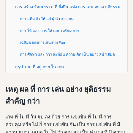
การ สร้าง วัฒนธรรม ที่ ยั่งยืน แห่ง การ เล่น อย่าง ยุติธรรม
การ อุทิศ ตัว ให้ แก่ ผู้ นํา จาก บน
การ ให้ และ การ ให้ แบบ เตรียม การ
เฉลิมฉลองการเล่นแบบ Fair
การ ศึกษา และ การ สะท้อน ความ คิด เห็น อย่าง สม่ําเสมอ
สรุป: เกม ที่ อยู่ ภาย ใน เกม
เหตุ ผล ที่ การ เล่น อย่าง ยุติธรรม
สําคัญ กว่า
เกม ที่ ไม่ มี วัน จบ ลง ด้วย การ แข่งขัน ที่ ไม่ มี การ
ควบคุม หรือ ไม่ ก็ การ แข่งขัน กัน เป็น การ แข่งขัน ที่ มี
ความ หมาย เสมอ ไป ไม่ ว่า คุณ จะ เป็น คู่ แข่ง ที่ มี ความ