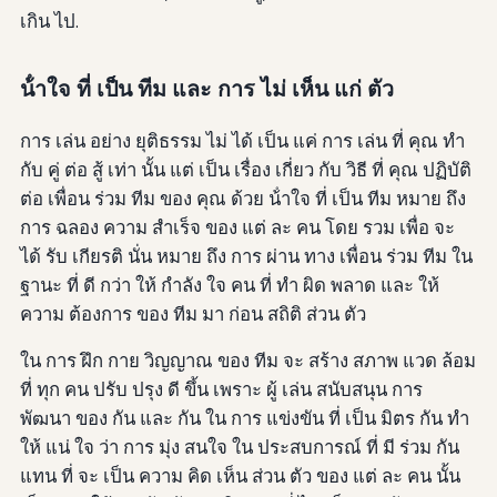
เกิน ไป.
น้ําใจ ที่ เป็น ทีม และ การ ไม่ เห็น แก่ ตัว
การ เล่น อย่าง ยุติธรรม ไม่ ได้ เป็น แค่ การ เล่น ที่ คุณ ทํา
กับ คู่ ต่อ สู้ เท่า นั้น แต่ เป็น เรื่อง เกี่ยว กับ วิธี ที่ คุณ ปฏิบัติ
ต่อ เพื่อน ร่วม ทีม ของ คุณ ด้วย น้ําใจ ที่ เป็น ทีม หมาย ถึง
การ ฉลอง ความ สําเร็จ ของ แต่ ละ คน โดย รวม เพื่อ จะ
ได้ รับ เกียรติ นั่น หมาย ถึง การ ผ่าน ทาง เพื่อน ร่วม ทีม ใน
ฐานะ ที่ ดี กว่า ให้ กําลัง ใจ คน ที่ ทํา ผิด พลาด และ ให้
ความ ต้องการ ของ ทีม มา ก่อน สถิติ ส่วน ตัว
ใน การ ฝึก กาย วิญญาณ ของ ทีม จะ สร้าง สภาพ แวด ล้อม
ที่ ทุก คน ปรับ ปรุง ดี ขึ้น เพราะ ผู้ เล่น สนับสนุน การ
พัฒนา ของ กัน และ กัน ใน การ แข่งขัน ที่ เป็น มิตร กัน ทํา
ให้ แน่ ใจ ว่า การ มุ่ง สนใจ ใน ประสบการณ์ ที่ มี ร่วม กัน
แทน ที่ จะ เป็น ความ คิด เห็น ส่วน ตัว ของ แต่ ละ คน นั้น