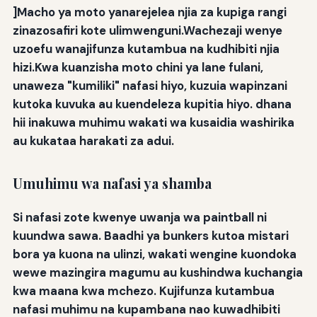
]Macho ya moto
yanarejelea njia za kupiga rangi
zinazosafiri kote ulimwenguni.Wachezaji wenye
uzoefu wanajifunza kutambua na kudhibiti njia
hizi.Kwa kuanzisha moto chini ya lane fulani,
unaweza "kumiliki" nafasi hiyo, kuzuia wapinzani
kutoka kuvuka au kuendeleza kupitia hiyo. dhana
hii inakuwa muhimu wakati wa kusaidia washirika
au kukataa harakati za adui.
Umuhimu wa nafasi ya shamba
Si nafasi zote kwenye uwanja wa paintball ni
kuundwa sawa. Baadhi ya bunkers kutoa mistari
bora ya kuona na ulinzi, wakati wengine kuondoka
wewe mazingira magumu au kushindwa kuchangia
kwa maana kwa mchezo. Kujifunza kutambua
nafasi muhimu na kupambana nao kuwadhibiti