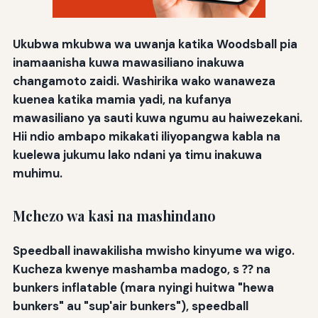
Ukubwa mkubwa wa uwanja katika Woodsball pia
inamaanisha kuwa mawasiliano inakuwa
changamoto zaidi. Washirika wako wanaweza
kuenea katika mamia yadi, na kufanya
mawasiliano ya sauti kuwa ngumu au haiwezekani.
Hii ndio ambapo mikakati iliyopangwa kabla na
kuelewa jukumu lako ndani ya timu inakuwa
muhimu.
Mchezo wa kasi na mashindano
Speedball inawakilisha mwisho kinyume wa wigo.
Kucheza kwenye mashamba madogo, s ⁇ na
bunkers inflatable (mara nyingi huitwa "hewa
bunkers" au "sup'air bunkers"), speedball