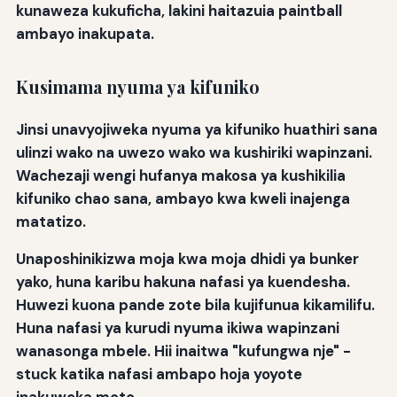
kunaweza kukuficha, lakini haitazuia paintball
ambayo inakupata.
Kusimama nyuma ya kifuniko
Jinsi unavyojiweka nyuma ya kifuniko huathiri sana
ulinzi wako na uwezo wako wa kushiriki wapinzani.
Wachezaji wengi hufanya makosa ya kushikilia
kifuniko chao sana, ambayo kwa kweli inajenga
matatizo.
Unaposhinikizwa moja kwa moja dhidi ya bunker
yako, huna karibu hakuna nafasi ya kuendesha.
Huwezi kuona pande zote bila kujifunua kikamilifu.
Huna nafasi ya kurudi nyuma ikiwa wapinzani
wanasonga mbele. Hii inaitwa "kufungwa nje" -
stuck katika nafasi ambapo hoja yoyote