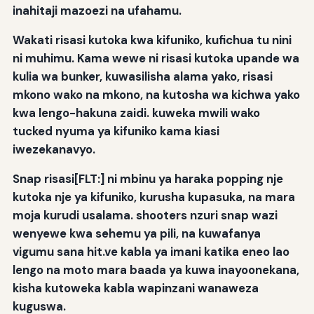
inahitaji mazoezi na ufahamu.
Wakati risasi kutoka kwa kifuniko, kufichua tu nini
ni muhimu. Kama wewe ni risasi kutoka upande wa
kulia wa bunker, kuwasilisha alama yako, risasi
mkono wako na mkono, na kutosha wa kichwa yako
kwa lengo-hakuna zaidi. kuweka mwili wako
tucked nyuma ya kifuniko kama kiasi
iwezekanavyo.
Snap risasi[FLT:] ni mbinu ya haraka popping nje
kutoka nje ya kifuniko, kurusha kupasuka, na mara
moja kurudi usalama. shooters nzuri snap wazi
wenyewe kwa sehemu ya pili, na kuwafanya
vigumu sana hit.ve kabla ya imani katika eneo lao
lengo na moto mara baada ya kuwa inayoonekana,
kisha kutoweka kabla wapinzani wanaweza
kuguswa.