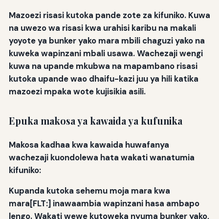
Mazoezi risasi kutoka pande zote za kifuniko. Kuwa
na uwezo wa risasi kwa urahisi karibu na makali
yoyote ya bunker yako mara mbili chaguzi yako na
kuweka wapinzani mbali usawa. Wachezaji wengi
kuwa na upande mkubwa na mapambano risasi
kutoka upande wao dhaifu-kazi juu ya hili katika
mazoezi mpaka wote kujisikia asili.
Epuka makosa ya kawaida ya kufunika
Makosa kadhaa kwa kawaida huwafanya
wachezaji kuondolewa hata wakati wanatumia
kifuniko:
Kupanda kutoka sehemu moja mara kwa
mara[FLT:] inawaambia wapinzani hasa ambapo
lengo. Wakati wewe kutoweka nyuma bunker yako,