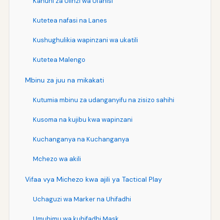
Kanuni za Ulinzi wa Ufanisi
Kutetea nafasi na Lanes
Kushughulikia wapinzani wa ukatili
Kutetea Malengo
Mbinu za juu na mikakati
Kutumia mbinu za udanganyifu na zisizo sahihi
Kusoma na kujibu kwa wapinzani
Kuchanganya na Kuchanganya
Mchezo wa akili
Vifaa vya Michezo kwa ajili ya Tactical Play
Uchaguzi wa Marker na Uhifadhi
Umuhimu wa kuhifadhi Mask