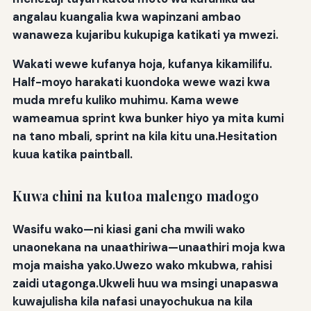
angalau kuangalia kwa wapinzani ambao
wanaweza kujaribu kukupiga katikati ya mwezi.
Wakati wewe kufanya hoja, kufanya kikamilifu.
Half-moyo harakati kuondoka wewe wazi kwa
muda mrefu kuliko muhimu. Kama wewe
wameamua sprint kwa bunker hiyo ya mita kumi
na tano mbali, sprint na kila kitu una.Hesitation
kuua katika paintball.
Kuwa chini na kutoa malengo madogo
Wasifu wako—ni kiasi gani cha mwili wako
unaonekana na unaathiriwa—unaathiri moja kwa
moja maisha yako.Uwezo wako mkubwa, rahisi
zaidi utagonga.Ukweli huu wa msingi unapaswa
kuwajulisha kila nafasi unayochukua na kila