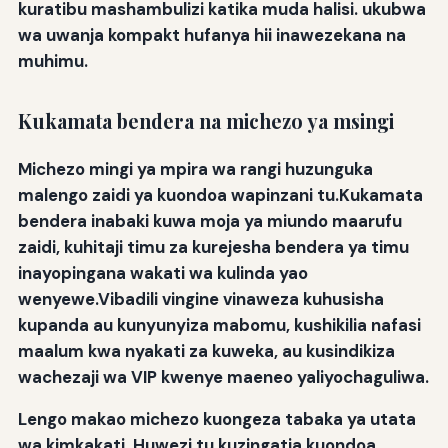
kuratibu mashambulizi katika muda halisi. ukubwa
wa uwanja kompakt hufanya hii inawezekana na
muhimu.
Kukamata bendera na michezo ya msingi
Michezo mingi ya mpira wa rangi huzunguka
malengo zaidi ya kuondoa wapinzani tu.Kukamata
bendera inabaki kuwa moja ya miundo maarufu
zaidi, kuhitaji timu za kurejesha bendera ya timu
inayopingana wakati wa kulinda yao
wenyewe.Vibadili vingine vinaweza kuhusisha
kupanda au kunyunyiza mabomu, kushikilia nafasi
maalum kwa nyakati za kuweka, au kusindikiza
wachezaji wa VIP kwenye maeneo yaliyochaguliwa.
Lengo makao michezo kuongeza tabaka ya utata
wa kimkakati. Huwezi tu kuzingatia kuondoa