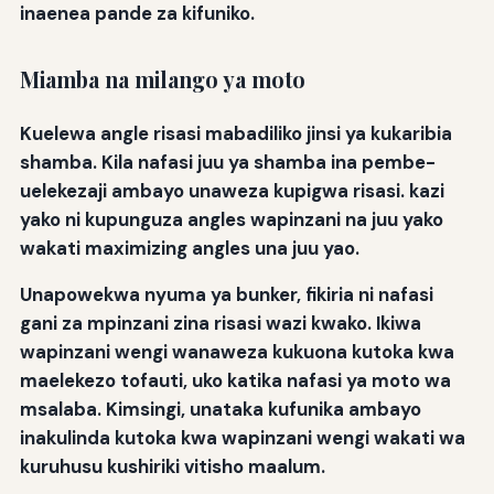
inaenea pande za kifuniko.
Miamba na milango ya moto
Kuelewa angle risasi mabadiliko jinsi ya kukaribia
shamba. Kila nafasi juu ya shamba ina pembe-
uelekezaji ambayo unaweza kupigwa risasi. kazi
yako ni kupunguza angles wapinzani na juu yako
wakati maximizing angles una juu yao.
Unapowekwa nyuma ya bunker, fikiria ni nafasi
gani za mpinzani zina risasi wazi kwako. Ikiwa
wapinzani wengi wanaweza kukuona kutoka kwa
maelekezo tofauti, uko katika nafasi ya moto wa
msalaba. Kimsingi, unataka kufunika ambayo
inakulinda kutoka kwa wapinzani wengi wakati wa
kuruhusu kushiriki vitisho maalum.