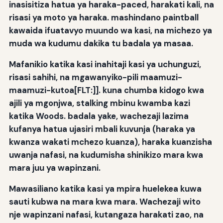
inasisitiza hatua ya haraka-paced, harakati kali, na
risasi ya moto ya haraka. mashindano paintball
kawaida ifuatavyo muundo wa kasi, na michezo ya
muda wa kudumu dakika tu badala ya masaa.
Mafanikio katika kasi inahitaji
kasi ya uchunguzi,
risasi sahihi, na mgawanyiko-pili maamuzi-
maamuzi-kutoa[FLT:]]. kuna chumba kidogo kwa
ajili ya mgonjwa, stalking mbinu kwamba kazi
katika Woods. badala yake, wachezaji lazima
kufanya hatua ujasiri mbali kuvunja (haraka ya
kwanza wakati mchezo kuanza), haraka kuanzisha
uwanja nafasi, na kudumisha shinikizo mara kwa
mara juu ya wapinzani.
Mawasiliano katika kasi ya mpira huelekea kuwa
sauti kubwa na mara kwa mara. Wachezaji wito
nje wapinzani nafasi, kutangaza harakati zao, na