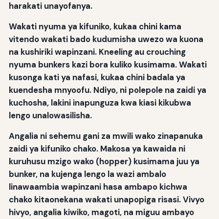
harakati unayofanya.
Wakati nyuma ya kifuniko, kukaa chini kama
vitendo wakati bado kudumisha uwezo wa kuona
na kushiriki wapinzani. Kneeling au crouching
nyuma bunkers kazi bora kuliko kusimama. Wakati
kusonga kati ya nafasi, kukaa chini badala ya
kuendesha mnyoofu. Ndiyo, ni polepole na zaidi ya
kuchosha, lakini inapunguza kwa kiasi kikubwa
lengo unalowasilisha.
Angalia ni sehemu gani za mwili wako zinapanuka
zaidi ya kifuniko chako. Makosa ya kawaida ni
kuruhusu mzigo wako (hopper) kusimama juu ya
bunker, na kujenga lengo la wazi ambalo
linawaambia wapinzani hasa ambapo kichwa
chako kitaonekana wakati unapopiga risasi. Vivyo
hivyo, angalia kiwiko, magoti, na miguu ambayo