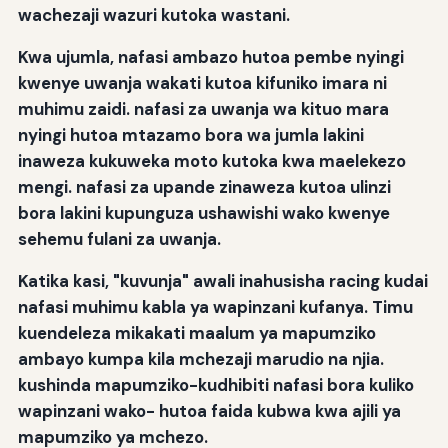
wachezaji wazuri kutoka wastani.
Kwa ujumla, nafasi ambazo hutoa pembe nyingi
kwenye uwanja wakati kutoa kifuniko imara ni
muhimu zaidi. nafasi za uwanja wa kituo mara
nyingi hutoa mtazamo bora wa jumla lakini
inaweza kukuweka moto kutoka kwa maelekezo
mengi. nafasi za upande zinaweza kutoa ulinzi
bora lakini kupunguza ushawishi wako kwenye
sehemu fulani za uwanja.
Katika kasi, "kuvunja" awali inahusisha racing kudai
nafasi muhimu kabla ya wapinzani kufanya. Timu
kuendeleza mikakati maalum ya mapumziko
ambayo kumpa kila mchezaji marudio na njia.
kushinda mapumziko-kudhibiti nafasi bora kuliko
wapinzani wako- hutoa faida kubwa kwa ajili ya
mapumziko ya mchezo.