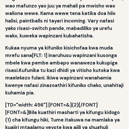
wao mafunzo yao juu ya mahali pa mwisho wao
waliona wewe. Kama wewe tena katika doa hilo
halisi, paintballs ni tayari incoming. Vary nafasi
yako risasi-switch pande, mabadiliko ya urefu
wako, kuweka wapinzani kubahatisha.
Kukaa nyuma ya kifuniko kisichofaa kwa muda
mrefu sana[FLT: 1] inaruhusu wapinzani kusonga
mbele kwa pembe ambapo wanaweza kukupiga
risasi.Kufunika tu kazi dhidi ya vitisho kutoka kwa
maelekezo fulani. Ikiwa wapinzani wanahamia
kwenye nafasi zinazoathiri kifuniko chako, unahitaji
kuhamia pia.
[TD="width: 456"] [FONT=&](2)[/FONT]
[FONT=&]Bila kuathiri masharti ya kifungu kidogo
(1) cha kifungu hiki, Tume itakuwa na mamlaka ya
kuajiri mtaalamu yeyote kwa ajili ya shughuli