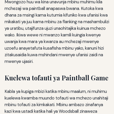
Mwongozo huu wa kina unavunja mbinu muhimu kila
mchezaji wa paintball anapaswa bwana. Kutoka kwa
dhana za msingi kama kutumia kifuniko kwa ufanisi kwa
mikakati ya juu kama mbinu za flanking na mashambulizi
ya uratibu, utajifunza ujuzi unaohitajika kuinua mchezo
wako. Ikiwa wewe ni mwanzo kamili kuingia kwenye
uwanja kwa mara ya kwanza au mchezaji mwenye
uzoefu anayetafuta kusafisha mbinu yako, kanuni hizi
zitakusaidia kuwa mshindani mwenye ufanisi zaidi na
mwenye ujasiri.
Kuelewa tofauti ya Paintball Game
Kabla ya kupiga mbizi katika mbinu maalum, ni muhimu
kuelewa kwamba muundo tofauti wa mchezo unahitaji
mbinu tofauti za kimkakati. Mbinu ambazo zinafanya
kazi kwa ustadi katika hali ya Woodsball zinaweza