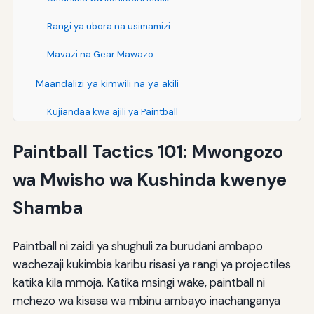
Rangi ya ubora na usimamizi
Mavazi na Gear Mawazo
Maandalizi ya kimwili na ya akili
Kujiandaa kwa ajili ya Paintball
Usafi na Lishe
Paintball Tactics 101: Mwongozo
Maandalizi ya mchezo
wa Mwisho wa Kushinda kwenye
Makosa ya kawaida na jinsi ya kuepuka
Shamba
Makosa ya kihalifu
Paintball ni zaidi ya shughuli za burudani ambapo
Makosa ya Timu
wachezaji kukimbia karibu risasi ya rangi ya projectiles
katika kila mmoja. Katika msingi wake, paintball ni
Makosa ya
mchezo wa kisasa wa mbinu ambayo inachanganya
Mazoezi na uboreshaji wa kuendelea