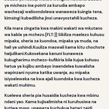
ya michezo ina pointi za kurudia ambapo
wachezaji walioondolewa wanaweza kuingia tena,
kimsingi kubadilisha jinsi unavyostahili kucheza.
Kila mara zingatia kwa makini wakati wa mkutano
wa kabla ya mchezo.[FLT:]] Sikiliza maelezo kuhusu
mipaka, sheria za kuondoa, mipaka ya muda, na
hali ya ushindi.Kuuliza maswali kama kitu chochote
haijulikani.Kukosekana kanuni kunaweza
kukugharimu mchezo-kufikiria bila kujua kuhusu
hatua ya kujibu ambayo inaendelea kuwalisha
wapinzani nyuma katika uwanja, au mipaka
isiyoeleweka na kwa ajali kuondoka kwa kucheza
wakati muhimu.
Kuelewa sheria pia husaidia kucheza kwa mbinu
ndani yao. Kama kujisalimisha ni kuruhusiwa na
kutiwa moyo, unaweza kuchukua hatari zaidi