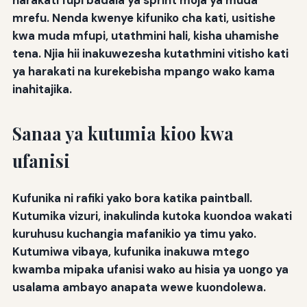
harakati fupi badala ya sprint moja ya muda
mrefu. Nenda kwenye kifuniko cha kati, usitishe
kwa muda mfupi, utathmini hali, kisha uhamishe
tena. Njia hii inakuwezesha kutathmini vitisho kati
ya harakati na kurekebisha mpango wako kama
inahitajika.
Sanaa ya kutumia kioo kwa
ufanisi
Kufunika ni rafiki yako bora katika paintball.
Kutumika vizuri, inakulinda kutoka kuondoa wakati
kuruhusu kuchangia mafanikio ya timu yako.
Kutumiwa vibaya, kufunika inakuwa mtego
kwamba mipaka ufanisi wako au hisia ya uongo ya
usalama ambayo anapata wewe kuondolewa.