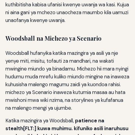
kuthibitisha kabisa ufanisi kwenye uwanja wa kasi. Kujua
ni aina gani ya mchezo unaocheza maumbo kila uamuzi
unaofanya kwenye uwanja.
Woodsball na Michezo ya Scenario
Woodsball hufanyika katika mazingira ya asili ya nje
yenye miti, misitu, tofauti za mandhari, na wakati
mwingine miundo ya binadamu. Michezo hii mara nyingi
hudumu muda mrefu kuliko miundo mingine na inaweza
kuhusisha malengo magumu zaidi ya kuondoa rahisi.
michezo ya Scenario inaweza kutumia masaa au hata
mwishoni mwa wiki nzima, na storylines ya kufafanua
na malengo mengi ya ujumbe.
Katika mazingira ya Woodsball,
patience na
stealth[FLT:] kuwa muhimu. kifuniko asili inaruhusu