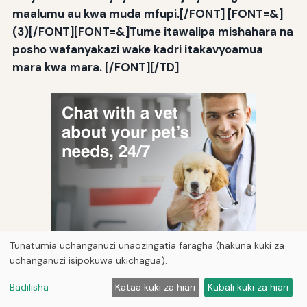
maalumu au kwa muda mfupi.[/FONT] [FONT=&]
(3)[/FONT][FONT=&]Tume itawalipa mishahara na
posho wafanyakazi wake kadri itakavyoamua
mara kwa mara. [/FONT][/TD]
Tunatumia uchanganuzi unaozingatia faragha (hakuna kuki za
uchanganuzi isipokuwa ukichagua).
Badilisha
Kataa kuki za hiari
Kubali kuki za hiari
Si kutumia bima wakati wote[FLT:] hutokea zaidi
kuliko wewe d kutarajia, hasa kwa wachezaji