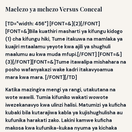
Maelezo ya mchezo Versus Conceal
[TD="width: 456"] [FONT=&](2)[/FONT]
[FONT=&]Bila kuathiri masharti ya kifungu kidogo
(1) cha kifungu hiki, Tume itakuwa na mamlaka ya
kuajiri mtaalamu yeyote kwa ajili ya shughuli
maalumu au kwa muda mfupi.[/FONT] [FONT=&]
(3)[/FONT][FONT=&]Tume itawalipa mishahara na
posho wafanyakazi wake kadri itakavyoamua
mara kwa mara. [/FONT][/TD]
Katika mazingira mengi ya rangi, utakutana na
wote wawili. Tumia kifuniko wakati wowote
iwezekanavyo kwa ulinzi halisi. Matumizi ya kuficha
kubaki bila kutarajiwa kabla ya kujishughulisha au
kufunika harakati zako. Lakini kamwe kuficha
makosa kwa kufunika-kukaa nyuma ya kichaka