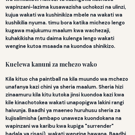
wapinzani-lazima kusawazisha uchokozi na ulinzi,
kujua wakati wa kushinikiza mbele na wakati wa
kushikilia nyuma. timu bora katika michezo lengo
kugawa majukumu maalum kwa wachezaji,
kuhakikisha mtu daima kulenga lengo wakati
wengine kutoa msaada na kuondoa shinikizo.
Kuelewa kanuni za mchezo wako
Kila kituo cha paintball na kila muundo wa mchezo
unafanya kazi chini ya sheria maalum. Sheria hizi
zinaamuru kila kitu kutoka jinsi kuondoa kazi kwa
kile kinachotokea wakati unapopigwa lakini rangi
haivunja. Baadhi ya maeneo huruhusu sheria za
kujisalimisha (ambapo unaweza kuondokana na
wapinzani wa karibu kwa kupiga "surrender"
badala ya risasi), wakati wengine hawana. Baadhi