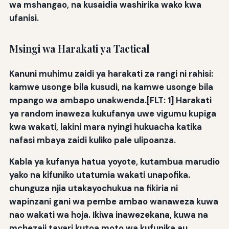
wa mshangao, na kusaidia washirika wako kwa
ufanisi.
Msingi wa Harakati ya Tactical
Kanuni muhimu zaidi ya harakati za rangi ni rahisi:
kamwe usonge bila kusudi, na kamwe usonge bila
mpango wa ambapo unakwenda.[FLT: 1] Harakati
ya random inaweza kukufanya uwe vigumu kupiga
kwa wakati, lakini mara nyingi hukuacha katika
nafasi mbaya zaidi kuliko pale ulipoanza.
Kabla ya kufanya hatua yoyote, kutambua marudio
yako na kifuniko utatumia wakati unapofika.
chunguza njia utakayochukua na fikiria ni
wapinzani gani wa pembe ambao wanaweza kuwa
nao wakati wa hoja. Ikiwa inawezekana, kuwa na
mchezaji tayari kutoa moto wa kufunika au