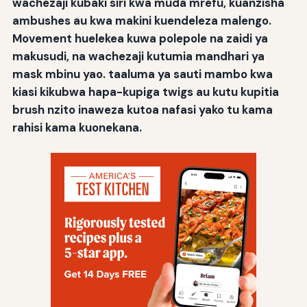
wachezaji kubaki siri kwa muda mrefu, kuanzisha
ambushes au kwa makini kuendeleza malengo.
Movement huelekea kuwa polepole na zaidi ya
makusudi, na wachezaji kutumia mandhari ya
mask mbinu yao. taaluma ya sauti mambo kwa
kiasi kikubwa hapa-kupiga twigs au kutu kupitia
brush nzito inaweza kutoa nafasi yako tu kama
rahisi kama kuonekana.