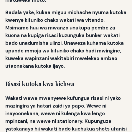
inakuweka moto.
Badala yake, kukaa miguu michache nyuma kutoka
kwenye kifuniko chako wakati wa vitendo.
Msimamo huu wa mwanzo unakupa pembe za
kuona na kupiga risasi kuzunguka bunker wakati
bado unadumisha ulinzi. Unaweza kuhama kutoka
upande mmoja wa kifuniko chako hadi mwingine,
kuweka wapinzani wakitabiri mwelekeo ambao
utaonekana kutoka ijayo.
Risasi kutoka kwa kichwa
Wakati wewe mwenyewe kufungua risasi ni yako
mazingira ya hatari zaidi ya papo. Wewe ni
inayoonekana, wewe ni kulenga kwa lengo
mpinzani, na wewe ni stationary. Kupunguza
yatokanayo hii wakati bado kuchukua shots ufanisi