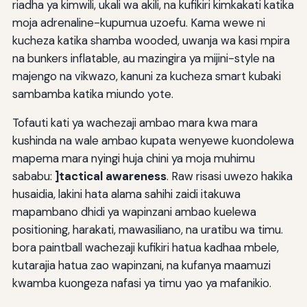
riadha ya kimwili, ukali wa akili, na kufikiri kimkakati katika
moja adrenaline-kupumua uzoefu. Kama wewe ni
Shughuli za ujenzi wa miundombinu
kucheza katika shamba wooded, uwanja wa kasi mpira
Kujifunza kutoka kwa uzoefu
na bunkers inflatable, au mazingira ya mijini-style na
majengo na vikwazo, kanuni za kucheza smart kubaki
Wajibu wa Mafunzo ya Kimwili
sambamba katika miundo yote.
Rasilimali kwa ajili ya kujifunza zaidi
Tofauti kati ya wachezaji ambao mara kwa mara
Kuweka yote pamoja
kushinda na wale ambao kupata wenyewe kuondolewa
mapema mara nyingi huja chini ya moja muhimu
Safari ya kuboresha
sababu:
]tactical awareness
. Raw risasi uwezo hakika
Maoni juu ya Tactical Excellence
husaidia, lakini hata alama sahihi zaidi itakuwa
mapambano dhidi ya wapinzani ambao kuelewa
positioning, harakati, mawasiliano, na uratibu wa timu.
bora paintball wachezaji kufikiri hatua kadhaa mbele,
kutarajia hatua zao wapinzani, na kufanya maamuzi
kwamba kuongeza nafasi ya timu yao ya mafanikio.