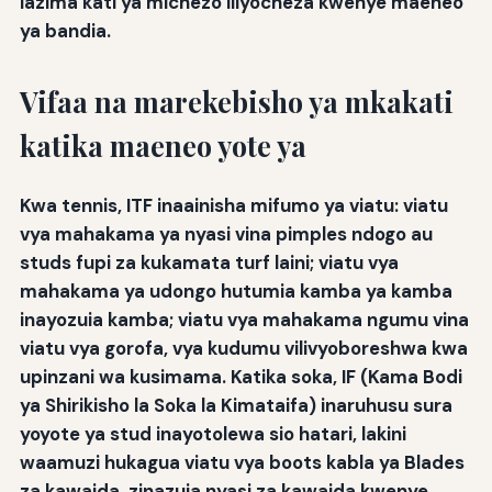
lazima kati ya michezo iliyocheza kwenye maeneo
ya bandia.
Vifaa na marekebisho ya mkakati
katika maeneo yote ya
Kwa tennis, ITF inaainisha mifumo ya viatu: viatu
vya mahakama ya nyasi vina pimples ndogo au
studs fupi za kukamata turf laini; viatu vya
mahakama ya udongo hutumia kamba ya kamba
inayozuia kamba; viatu vya mahakama ngumu vina
viatu vya gorofa, vya kudumu vilivyoboreshwa kwa
upinzani wa kusimama. Katika soka, IF (Kama Bodi
ya Shirikisho la Soka la Kimataifa) inaruhusu sura
yoyote ya stud inayotolewa sio hatari, lakini
waamuzi hukagua viatu vya boots kabla ya Blades
za kawaida, zinazuia nyasi za kawaida kwenye