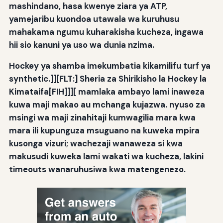
mashindano, hasa kwenye ziara ya ATP,
yamejaribu kuondoa utawala wa kuruhusu
mahakama ngumu kuharakisha kucheza, ingawa
hii sio kanuni ya uso wa dunia nzima.
Hockey ya shamba imekumbatia kikamilifu turf ya
synthetic.
]
][FLT:] Sheria za Shirikisho la Hockey la
Kimataifa[FIH]]
]
[
mamlaka ambayo lami inaweza
kuwa maji makao au mchanga kujazwa. nyuso za
msingi wa maji zinahitaji kumwagilia mara kwa
mara ili kupunguza msuguano na kuweka mpira
kusonga vizuri; wachezaji wanaweza si kwa
makusudi kuweka lami wakati wa kucheza, lakini
timeouts wanaruhusiwa kwa matengenezo.