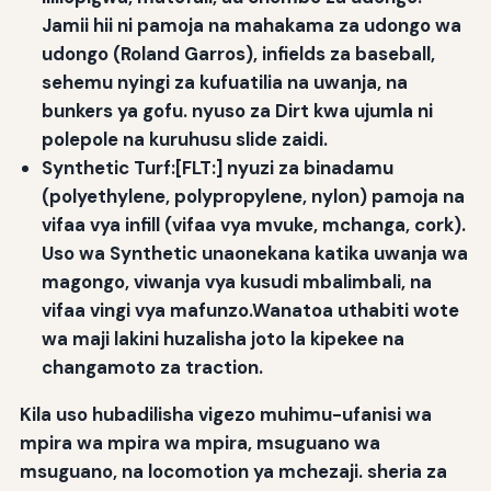
Jamii hii ni pamoja na mahakama za udongo wa
udongo (Roland Garros), infields za baseball,
sehemu nyingi za kufuatilia na uwanja, na
bunkers ya gofu. nyuso za Dirt kwa ujumla ni
polepole na kuruhusu slide zaidi.
Synthetic Turf:[FLT:] nyuzi za binadamu
(polyethylene, polypropylene, nylon) pamoja na
vifaa vya infill (vifaa vya mvuke, mchanga, cork).
Uso wa Synthetic unaonekana katika uwanja wa
magongo, viwanja vya kusudi mbalimbali, na
vifaa vingi vya mafunzo.Wanatoa uthabiti wote
wa maji lakini huzalisha joto la kipekee na
changamoto za traction.
Kila uso hubadilisha vigezo muhimu-ufanisi wa
mpira wa mpira wa mpira, msuguano wa
msuguano, na locomotion ya mchezaji. sheria za