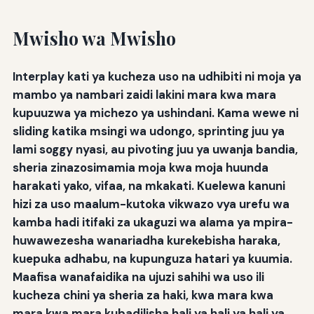
Mwisho wa Mwisho
Interplay kati ya kucheza uso na udhibiti ni moja ya
mambo ya nambari zaidi lakini mara kwa mara
kupuuzwa ya michezo ya ushindani. Kama wewe ni
sliding katika msingi wa udongo, sprinting juu ya
lami soggy nyasi, au pivoting juu ya uwanja bandia,
sheria zinazosimamia moja kwa moja huunda
harakati yako, vifaa, na mkakati. Kuelewa kanuni
hizi za uso maalum-kutoka vikwazo vya urefu wa
kamba hadi itifaki za ukaguzi wa alama ya mpira-
huwawezesha wanariadha kurekebisha haraka,
kuepuka adhabu, na kupunguza hatari ya kuumia.
Maafisa wanafaidika na ujuzi sahihi wa uso ili
kucheza chini ya sheria za haki, kwa mara kwa
mara kwa mara kubadilisha hali ya hali ya hali ya