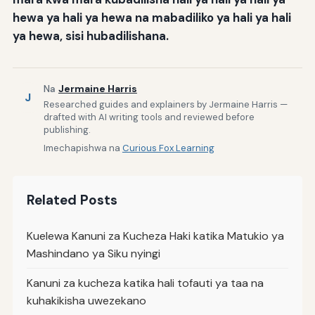
hewa ya hali ya hewa na mabadiliko ya hali ya hali
ya hewa, sisi hubadilishana.
Na
Jermaine Harris
J
Researched guides and explainers by Jermaine Harris —
drafted with AI writing tools and reviewed before
publishing.
Imechapishwa na
Curious Fox Learning
Related Posts
Kuelewa Kanuni za Kucheza Haki katika Matukio ya
Mashindano ya Siku nyingi
Kanuni za kucheza katika hali tofauti ya taa na
kuhakikisha uwezekano