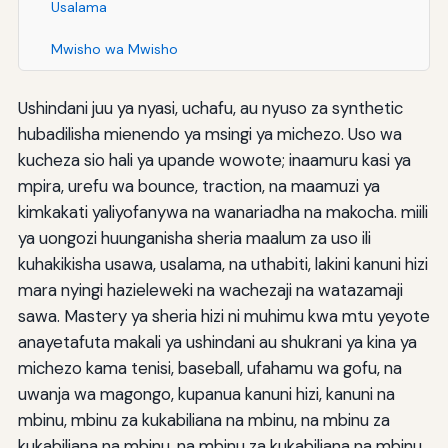
Usalama
Mwisho wa Mwisho
Ushindani juu ya nyasi, uchafu, au nyuso za synthetic
hubadilisha mienendo ya msingi ya michezo. Uso wa
kucheza sio hali ya upande wowote; inaamuru kasi ya
mpira, urefu wa bounce, traction, na maamuzi ya
kimkakati yaliyofanywa na wanariadha na makocha. miili
ya uongozi huunganisha sheria maalum za uso ili
kuhakikisha usawa, usalama, na uthabiti, lakini kanuni hizi
mara nyingi hazieleweki na wachezaji na watazamaji
sawa. Mastery ya sheria hizi ni muhimu kwa mtu yeyote
anayetafuta makali ya ushindani au shukrani ya kina ya
michezo kama tenisi, baseball, ufahamu wa gofu, na
uwanja wa magongo, kupanua kanuni hizi, kanuni na
mbinu, mbinu za kukabiliana na mbinu, na mbinu za
kukabiliana na mbinu, na mbinu za kukabiliana na mbinu