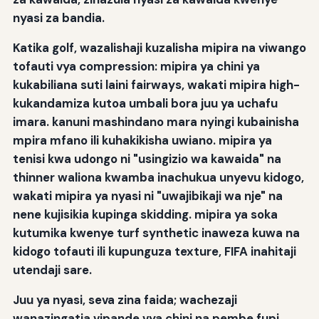
nyasi za bandia.
Katika golf, wazalishaji kuzalisha mipira na viwango
tofauti vya compression: mipira ya chini ya
kukabiliana suti laini fairways, wakati mipira high-
kukandamiza kutoa umbali bora juu ya uchafu
imara. kanuni mashindano mara nyingi kubainisha
mpira mfano ili kuhakikisha uwiano. mipira ya
tenisi kwa udongo ni "usingizio wa kawaida" na
thinner waliona kwamba inachukua unyevu kidogo,
wakati mipira ya nyasi ni "uwajibikaji wa nje" na
nene kujisikia kupinga skidding. mipira ya soka
kutumika kwenye turf synthetic inaweza kuwa na
kidogo tofauti ili kupunguza texture, FIFA inahitaji
utendaji sare.
Juu ya nyasi, seva zina faida; wachezaji
wanazingatia vipande vya chini na pembe fupi.