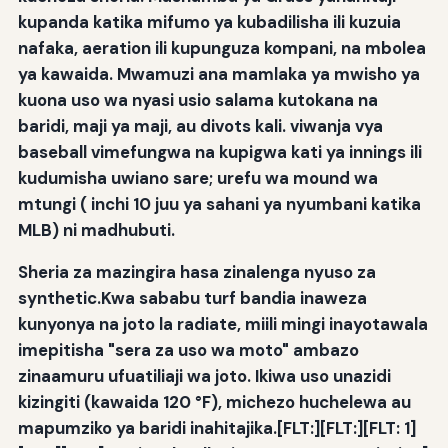
kupanda katika mifumo ya kubadilisha ili kuzuia
nafaka, aeration ili kupunguza kompani, na mbolea
ya kawaida. Mwamuzi ana mamlaka ya mwisho ya
kuona uso wa nyasi usio salama kutokana na
baridi, maji ya maji, au divots kali. viwanja vya
baseball vimefungwa na kupigwa kati ya innings ili
kudumisha uwiano sare; urefu wa mound wa
mtungi ( inchi 10 juu ya sahani ya nyumbani katika
MLB) ni madhubuti.
Sheria za mazingira hasa zinalenga nyuso za
synthetic.Kwa sababu turf bandia inaweza
kunyonya na joto la radiate, miili mingi inayotawala
imepitisha "sera za uso wa moto" ambazo
zinaamuru ufuatiliaji wa joto. Ikiwa uso unazidi
kizingiti (kawaida 120 °F), michezo huchelewa au
mapumziko ya baridi inahitajika.[FLT:][FLT:][FLT: 1]