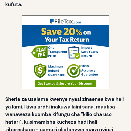
kufuta.
Sheria za usalama kwenye nyasi zinaenea kwa hali
ya lami. Ikiwa ardhi inakuwa laini sana, maafisa
wanaweza kuomba kifungu cha "kilio cha uso
hatari", kusimamisha kucheza hadi hali
ziboreshapo - uamuzi uliofanywa mara nyingi