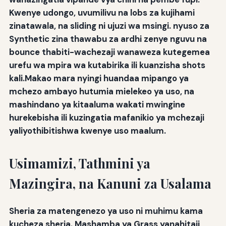
Kwenye udongo, uvumilivu na lobs za kujihami
zinatawala, na sliding ni ujuzi wa msingi. nyuso za
Synthetic zina thawabu za ardhi zenye nguvu na
bounce thabiti-wachezaji wanaweza kutegemea
urefu wa mpira wa kutabirika ili kuanzisha shots
kali.Makao mara nyingi huandaa mipango ya
mchezo ambayo hutumia mielekeo ya uso, na
mashindano ya kitaaluma wakati mwingine
hurekebisha ili kuzingatia mafanikio ya mchezaji
yaliyothibitishwa kwenye uso maalum.
Usimamizi, Tathmini ya
Mazingira, na Kanuni za Usalama
Sheria za matengenezo ya uso ni muhimu kama
kucheza sheria. Mashamba ya Grass yanahitaji