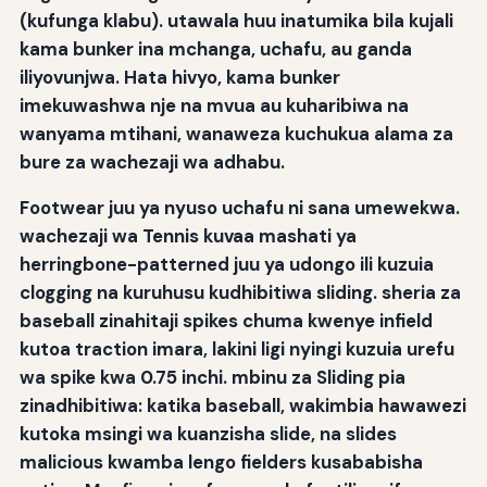
(kufunga klabu). utawala huu inatumika bila kujali
kama bunker ina mchanga, uchafu, au ganda
iliyovunjwa. Hata hivyo, kama bunker
imekuwashwa nje na mvua au kuharibiwa na
wanyama mtihani, wanaweza kuchukua alama za
bure za wachezaji wa adhabu.
Footwear juu ya nyuso uchafu ni sana umewekwa.
wachezaji wa Tennis kuvaa mashati ya
herringbone-patterned juu ya udongo ili kuzuia
clogging na kuruhusu kudhibitiwa sliding. sheria za
baseball zinahitaji spikes chuma kwenye infield
kutoa traction imara, lakini ligi nyingi kuzuia urefu
wa spike kwa 0.75 inchi. mbinu za Sliding pia
zinadhibitiwa: katika baseball, wakimbia hawawezi
kutoka msingi wa kuanzisha slide, na slides
malicious kwamba lengo fielders kusababisha