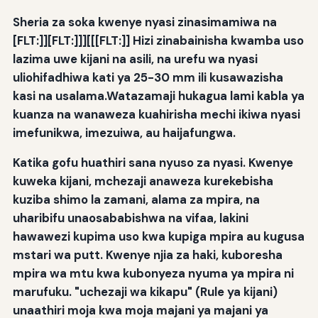
Sheria za soka kwenye nyasi zinasimamiwa na
[FLT:]][FLT:]]
][[[FLT:]] Hizi zinabainisha kwamba uso
lazima uwe kijani na asili, na urefu wa nyasi
uliohifadhiwa kati ya 25-30 mm ili kusawazisha
kasi na usalama.Watazamaji hukagua lami kabla ya
kuanza na wanaweza kuahirisha mechi ikiwa nyasi
imefunikwa, imezuiwa, au haijafungwa.
Katika gofu huathiri sana nyuso za nyasi. Kwenye
kuweka kijani, mchezaji anaweza kurekebisha
kuziba shimo la zamani, alama za mpira, na
uharibifu unaosababishwa na vifaa, lakini
hawawezi kupima uso kwa kupiga mpira au kugusa
mstari wa putt. Kwenye njia za haki, kuboresha
mpira wa mtu kwa kubonyeza nyuma ya mpira ni
marufuku. "uchezaji wa kikapu" (Rule ya kijani)
unaathiri moja kwa moja majani ya majani ya