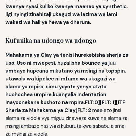
kwenye nyasi kuliko kwenye maeneo ya synthetic.
ligi nyingi zinahitaji ukaguzi wa lazima wa lami
wakati wa hali ya hewa ya dharura.
Kufunika na udongo wa udongo
Mahakama ya Clay ya tenisi hurekebisha sheria za
uso. Uso ni mwepesi, huzalisha bounce ya juu
ambayo hupeana mikutano ya msingi na topspin.
utawala wa kipekee ni mfumo wa ukaguzi wa
alama ya mpira: simu yoyote yenye utata
huchochea umpire kuangalia indentation
inayoonekana kushoto na mpira.FLT:0][FLT: 1][ITF
Sheria za Mahakama ya Clay[FLT: 2
maelezo jinsi
alama za vidole vya miguu zinaweza kuwa na alama za
msingi ambazo haziwezi kuburuta kwa sababu alama
za msingi za vidole.