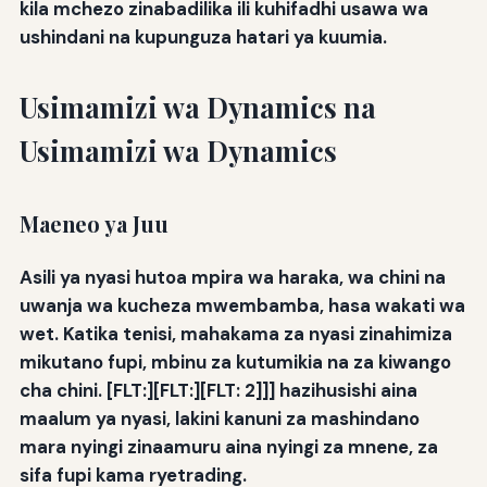
kila mchezo zinabadilika ili kuhifadhi usawa wa
ushindani na kupunguza hatari ya kuumia.
Usimamizi wa Dynamics na
Usimamizi wa Dynamics
Maeneo ya Juu
Asili ya nyasi hutoa mpira wa haraka, wa chini na
uwanja wa kucheza mwembamba, hasa wakati wa
wet. Katika tenisi, mahakama za nyasi zinahimiza
mikutano fupi, mbinu za kutumikia na za kiwango
cha chini. [FLT:][FLT:][FLT: 2]]
] hazihusishi aina
maalum ya nyasi, lakini kanuni za mashindano
mara nyingi zinaamuru aina nyingi za mnene, za
sifa fupi kama ryetrading.