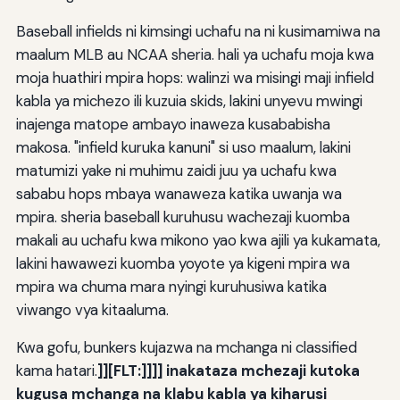
Baseball infields ni kimsingi uchafu na ni kusimamiwa na
maalum MLB au NCAA sheria. hali ya uchafu moja kwa
moja huathiri mpira hops: walinzi wa misingi maji infield
kabla ya michezo ili kuzuia skids, lakini unyevu mwingi
inajenga matope ambayo inaweza kusababisha
makosa. "infield kuruka kanuni" si uso maalum, lakini
matumizi yake ni muhimu zaidi juu ya uchafu kwa
sababu hops mbaya wanaweza katika uwanja wa
mpira. sheria baseball kuruhusu wachezaji kuomba
makali au uchafu kwa mikono yao kwa ajili ya kukamata,
lakini hawawezi kuomba yoyote ya kigeni mpira wa
mpira wa chuma mara nyingi kuruhusiwa katika
viwango vya kitaaluma.
Kwa gofu, bunkers kujazwa na mchanga ni classified
kama hatari.
]
][FLT:]]]
] inakataza mchezaji kutoka
kugusa mchanga na klabu kabla ya kiharusi