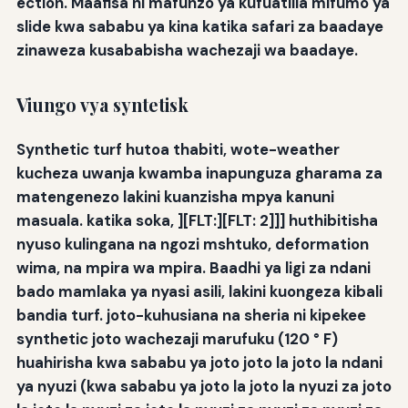
ection. Maafisa ni mafunzo ya kufuatilia mifumo ya
slide kwa sababu ya kina katika safari za baadaye
zinaweza kusababisha wachezaji wa baadaye.
Viungo vya syntetisk
Synthetic turf hutoa thabiti, wote-weather
kucheza uwanja kwamba inapunguza gharama za
matengenezo lakini kuanzisha mpya kanuni
masuala. katika soka,
][FLT:][FLT: 2]]
] huthibitisha
nyuso kulingana na ngozi mshtuko, deformation
wima, na mpira wa mpira. Baadhi ya ligi za ndani
bado mamlaka ya nyasi asili, lakini kuongeza kibali
bandia turf. joto-kuhusiana na sheria ni kipekee
synthetic joto wachezaji marufuku (120 ° F)
huahirisha kwa sababu ya joto joto la joto la ndani
ya nyuzi (kwa sababu ya joto la joto la nyuzi za joto