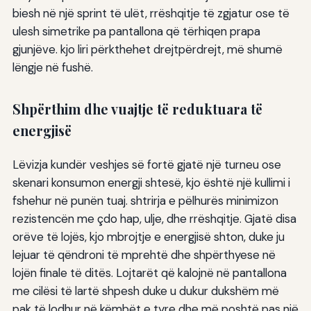
biesh në një sprint të ulët, rrëshqitje të zgjatur ose të
ulesh simetrike pa pantallona që tërhiqen prapa
gjunjëve. kjo liri përkthehet drejtpërdrejt, më shumë
lëngje në fushë.
Shpërthim dhe vuajtje të reduktuara të
energjisë
Lëvizja kundër veshjes së fortë gjatë një turneu ose
skenari konsumon energji shtesë, kjo është një kullimi i
fshehur në punën tuaj. shtrirja e pëlhurës minimizon
rezistencën me çdo hap, ulje, dhe rrëshqitje. Gjatë disa
orëve të lojës, kjo mbrojtje e energjisë shton, duke ju
lejuar të qëndroni të mprehtë dhe shpërthyese në
lojën finale të ditës. Lojtarët që kalojnë në pantallona
me cilësi të lartë shpesh duke u dukur dukshëm më
pak të lodhur në këmbët e tyre dhe më poshtë pas një