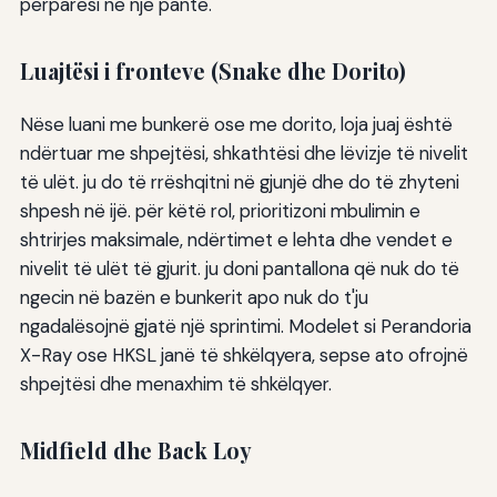
përparësi në një pante.
Luajtësi i fronteve (Snake dhe Dorito)
Nëse luani me bunkerë ose me dorito, loja juaj është
ndërtuar me shpejtësi, shkathtësi dhe lëvizje të nivelit
të ulët. ju do të rrëshqitni në gjunjë dhe do të zhyteni
shpesh në ijë. për këtë rol, prioritizoni mbulimin e
shtrirjes maksimale, ndërtimet e lehta dhe vendet e
nivelit të ulët të gjurit. ju doni pantallona që nuk do të
ngecin në bazën e bunkerit apo nuk do t'ju
ngadalësojnë gjatë një sprintimi. Modelet si Perandoria
X-Ray ose HKSL janë të shkëlqyera, sepse ato ofrojnë
shpejtësi dhe menaxhim të shkëlqyer.
Midfield dhe Back Loy