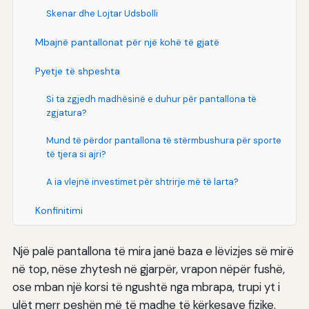
Skenar dhe Lojtar Udsbolli
Mbajnë pantallonat për një kohë të gjatë
Pyetje të shpeshta
Si ta zgjedh madhësinë e duhur për pantallona të
zgjatura?
Mund të përdor pantallona të stërmbushura për sporte
të tjera si ajri?
A ia vlejnë investimet për shtrirje më të larta?
Konfinitimi
Një palë pantallona të mira janë baza e lëvizjes së mirë
në top, nëse zhytesh në gjarpër, vrapon nëpër fushë,
ose mban një korsi të ngushtë nga mbrapa, trupi yt i
ulët merr peshën më të madhe të kërkesave fizike.