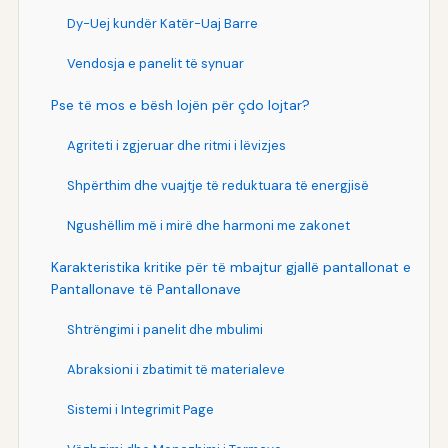
Dy-Uej kundër Katër-Uaj Barre
Vendosja e panelit të synuar
Pse të mos e bësh lojën për çdo lojtar?
Agriteti i zgjeruar dhe ritmi i lëvizjes
Shpërthim dhe vuajtje të reduktuara të energjisë
Ngushëllim më i mirë dhe harmoni me zakonet
Karakteristika kritike për të mbajtur gjallë pantallonat e
Pantallonave të Pantallonave
Shtrëngimi i panelit dhe mbulimi
Abraksioni i zbatimit të materialeve
Sistemi i Integrimit Page