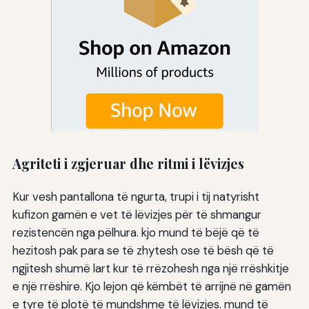
Agriteti i zgjeruar dhe ritmi i lëvizjes
Kur vesh pantallona të ngurta, trupi i tij natyrisht
kufizon gamën e vet të lëvizjes për të shmangur
rezistencën nga pëlhura. kjo mund të bëjë që të
hezitosh pak para se të zhytesh ose të bësh që të
ngjitesh shumë lart kur të rrëzohesh nga një rrëshkitje
e një rrëshire. Kjo lejon që këmbët të arrijnë në gamën
e tyre të plotë të mundshme të lëvizjes. mund të