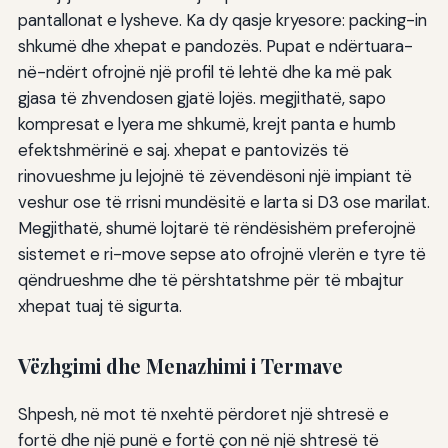
pantallonat e lysheve. Ka dy qasje kryesore: packing-in
shkumë dhe xhepat e pandozës. Pupat e ndërtuara-
në-ndërt ofrojnë një profil të lehtë dhe ka më pak
gjasa të zhvendosen gjatë lojës. megjithatë, sapo
kompresat e lyera me shkumë, krejt panta e humb
efektshmërinë e saj. xhepat e pantovizës të
rinovueshme ju lejojnë të zëvendësoni një impiant të
veshur ose të rrisni mundësitë e larta si D3 ose marilat.
Megjithatë, shumë lojtarë të rëndësishëm preferojnë
sistemet e ri-move sepse ato ofrojnë vlerën e tyre të
qëndrueshme dhe të përshtatshme për të mbajtur
xhepat tuaj të sigurta.
Vëzhgimi dhe Menazhimi i Termave
Shpesh, në mot të nxehtë përdoret një shtresë e
fortë dhe një punë e fortë çon në një shtresë të