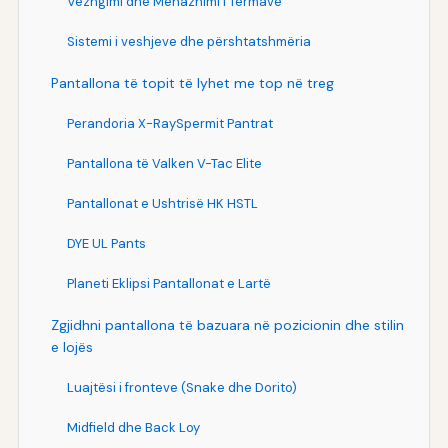
Vëzhgimi dhe Menazhimi i Termave
Sistemi i veshjeve dhe përshtatshmëria
Pantallona të topit të lyhet me top në treg
Perandoria X-RaySpermit Pantrat
Pantallona të Valken V-Tac Elite
Pantallonat e Ushtrisë HK HSTL
DYE UL Pants
Planeti Eklipsi Pantallonat e Lartë
Zgjidhni pantallona të bazuara në pozicionin dhe stilin
e lojës
Luajtësi i fronteve (Snake dhe Dorito)
Midfield dhe Back Loy