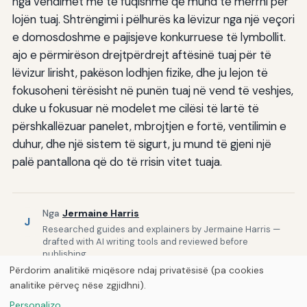
nga vendimet më të fuqishme që mund të merrni për
lojën tuaj. Shtrëngimi i pëlhurës ka lëvizur nga një veçori
e domosdoshme e pajisjeve konkurruese të lymbollit.
ajo e përmirëson drejtpërdrejt aftësinë tuaj për të
lëvizur lirisht, pakëson lodhjen fizike, dhe ju lejon të
fokusoheni tërësisht në punën tuaj në vend të veshjes,
duke u fokusuar në modelet me cilësi të lartë të
përshkallëzuar panelet, mbrojtjen e fortë, ventilimin e
duhur, dhe një sistem të sigurt, ju mund të gjeni një
palë pantallona që do të rrisin vitet tuaja.
Nga
Jermaine Harris
J
Researched guides and explainers by Jermaine Harris —
drafted with AI writing tools and reviewed before
publishing.
Përdorim analitikë miqësore ndaj privatësisë (pa cookies
Publikuar nga
Curious Fox Learning
analitike përveç nëse zgjidhni).
© 2026
Curious Fox Learning
Personalizo