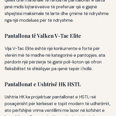
qelës dhe materiale të rënda në pantallonat e ulëta
janë midis lojtarëveëve të preferuar që e gjejnë
shpejtësi maksimale të lartë dhe çmime të ndryshme
nga një modelues për të ndryshme.
Pantallona të Valken V-Tac Elite
Vija V-Tac Elite është një konkurrente e fortë për
vlerën më të madhe në kategorinë e pantopjes. ata
përdorin një përzierje të gjatë poli-koton që ofron
fleksibilitet të shkëlqyer pa qenë tepër i hollë.
Pantallonat e Ushtrisë HK HSTL
Ushtria HK ka projektuar pantallonat e HSTL-së
posaçërisht për kërkesat e topit modern të udhëtimit,
ato përfshijnë vrima ventillimi me lazer në kofshët e