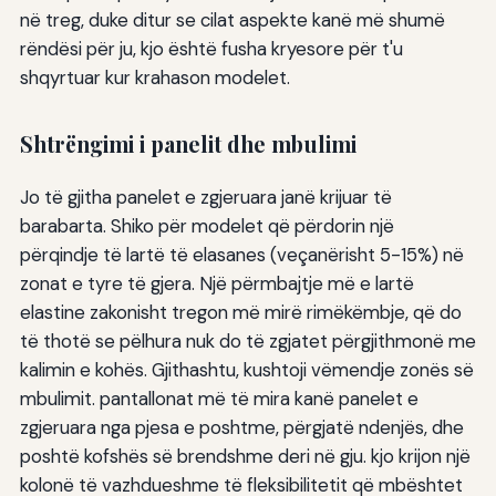
në treg, duke ditur se cilat aspekte kanë më shumë
rëndësi për ju, kjo është fusha kryesore për t'u
shqyrtuar kur krahason modelet.
Shtrëngimi i panelit dhe mbulimi
Jo të gjitha panelet e zgjeruara janë krijuar të
barabarta. Shiko për modelet që përdorin një
përqindje të lartë të elasanes (veçanërisht 5-15%) në
zonat e tyre të gjera. Një përmbajtje më e lartë
elastine zakonisht tregon më mirë rimëkëmbje, që do
të thotë se pëlhura nuk do të zgjatet përgjithmonë me
kalimin e kohës. Gjithashtu, kushtoji vëmendje zonës së
mbulimit. pantallonat më të mira kanë panelet e
zgjeruara nga pjesa e poshtme, përgjatë ndenjës, dhe
poshtë kofshës së brendshme deri në gju. kjo krijon një
kolonë të vazhdueshme të fleksibilitetit që mbështet