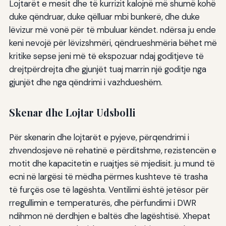
Lojtarët e mesit dhe të kurrizit kalojnë më shumë kohë
duke qëndruar, duke qëlluar mbi bunkerë, dhe duke
lëvizur më vonë për të mbuluar këndet. ndërsa ju ende
keni nevojë për lëvizshmëri, qëndrueshmëria bëhet më
kritike sepse jeni më të ekspozuar ndaj goditjeve të
drejtpërdrejta dhe gjunjët tuaj marrin një goditje nga
gjunjët dhe nga qëndrimi i vazhdueshëm.
Skenar dhe Lojtar Udsbolli
Për skenarin dhe lojtarët e pyjeve, përqendrimi i
zhvendosjeve në rehatinë e përditshme, rezistencën e
motit dhe kapacitetin e ruajtjes së mjedisit. ju mund të
ecni në largësi të mëdha përmes kushteve të trasha
të furçës ose të lagështa. Ventilimi është jetësor për
rregullimin e temperaturës, dhe përfundimi i DWR
ndihmon në derdhjen e baltës dhe lagështisë. Xhepat