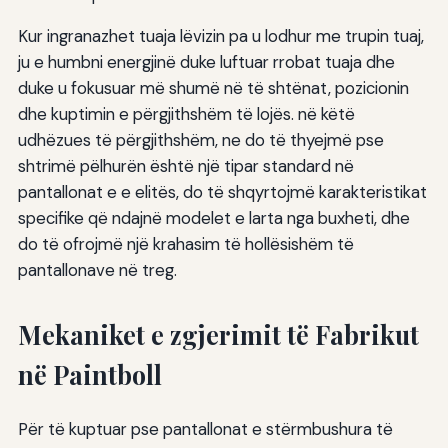
Kur ingranazhet tuaja lëvizin pa u lodhur me trupin tuaj,
ju e humbni energjinë duke luftuar rrobat tuaja dhe
duke u fokusuar më shumë në të shtënat, pozicionin
dhe kuptimin e përgjithshëm të lojës. në këtë
udhëzues të përgjithshëm, ne do të thyejmë pse
shtrimë pëlhurën është një tipar standard në
pantallonat e e elitës, do të shqyrtojmë karakteristikat
specifike që ndajnë modelet e larta nga buxheti, dhe
do të ofrojmë një krahasim të hollësishëm të
pantallonave në treg.
Mekaniket e zgjerimit të Fabrikut
në Paintboll
Për të kuptuar pse pantallonat e stërmbushura të