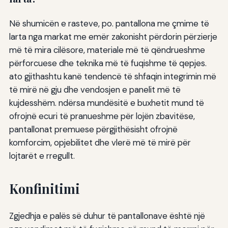
Në shumicën e rasteve, po. pantallona me çmime të
larta nga markat me emër zakonisht përdorin përzierje
më të mira cilësore, materiale më të qëndrueshme
përforcuese dhe teknika më të fuqishme të qepjes.
ato gjithashtu kanë tendencë të shfaqin integrimin më
të mirë në gju dhe vendosjen e panelit më të
kujdesshëm. ndërsa mundësitë e buxhetit mund të
ofrojnë ecuri të pranueshme për lojën zbavitëse,
pantallonat premuese përgjithësisht ofrojnë
komforcim, opjebilitet dhe vlerë më të mirë për
lojtarët e rregullt.
Konfinitimi
Zgjedhja e palës së duhur të pantallonave është një