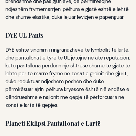
brendshme dhe pas gjunjëve, që përmirësojnë
ndjeshëm frymëmarrjen. pëlhura e gjatë është e lehtë
dhe shumë elastike, duke lejuar lëvizjen e papenguar.
DYE UL Pants
DYE është sinonim i i ingranazheve të lymbollit të lartë,
dhe pantallonat e tyre të UL jetojnë në atë reputacion.
këto pantallona përdorin një shtresë shumë të gjatë të
lehtë për të marrë frymë në zonat e groinit dhe gjurit,
duke reduktuar ndjeshëm peshën dhe duke
përmirësuar ajrin. pëlhura kryesore është një endëse e
qëndrueshme e najlonit me qepje të përforcuara në
zonat e larta të qepjes.
Planeti Eklipsi Pantallonat e Lartë