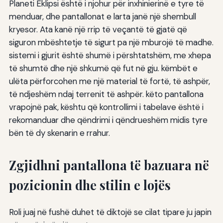
Planeti Eklipsi është i njohur për inxhinierinë e tyre të
menduar, dhe pantallonat e larta janë një shembull
kryesor. Ata kanë një rrip të veçantë të gjatë që
siguron mbështetje të sigurt pa një mburojë të madhe.
sistemi i gjurit është shumë i përshtatshëm, me xhepa
të shumtë dhe një shkumë që fut në gju. këmbët e
ulëta përforcohen me një material të fortë, të ashpër,
të ndjeshëm ndaj terrenit të ashpër. këto pantallona
vrapojnë pak, kështu që kontrollimi i tabelave është i
rekomanduar dhe qëndrimi i qëndrueshëm midis tyre
bën të dy skenarin e rrahur.
Zgjidhni pantallona të bazuara në
pozicionin dhe stilin e lojës
Roli juaj në fushë duhet të diktojë se cilat tipare ju japin