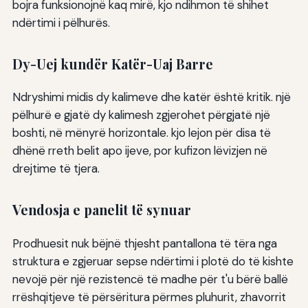
bojra funksionojnë kaq mirë, kjo ndihmon të shihet
ndërtimi i pëlhurës.
Dy-Uej kundër Katër-Uaj Barre
Ndryshimi midis dy kalimeve dhe katër është kritik. një
pëlhurë e gjatë dy kalimesh zgjerohet përgjatë një
boshti, në mënyrë horizontale. kjo lejon për disa të
dhënë rreth belit apo ijeve, por kufizon lëvizjen në
drejtime të tjera.
Vendosja e panelit të synuar
Prodhuesit nuk bëjnë thjesht pantallona të tëra nga
struktura e zgjeruar sepse ndërtimi i plotë do të kishte
nevojë për një rezistencë të madhe për t'u bërë ballë
rrëshqitjeve të përsëritura përmes pluhurit, zhavorrit