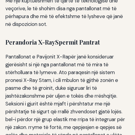
Me një kuptueshmëri të qartë të teknologjisë dhe
veçorive, le të shohim disa nga pantallonat më të
përhapura dhe më të efektshme të lysheve që janë
në dispozicion sot.
Perandoria X-RaySpermit Pantrat
Pantallonat e Pavijonit X-Rapër janë konsideruar
gjerësisht si një nga pantallonat më të mira të
stërholluara të lymeve. Ato paraqesin një sistem
pronesi X-Ray Stam, i cili mbulon të gjithë zonën e
pasme dhe të groinit, duke siguruar liri të
jashtëzakonshme për uljen e tokës dhe rrëshqitje.
Seksioni i gjurit është mjaft i përshtatur me një
përshtatje të sigurt që rrallë zhvendoset gjatë lojës.
bel-i përdor një grup elastik me rripa të integruar për
një zakon. rryme të fortë, me qepjesjen e qepjes së