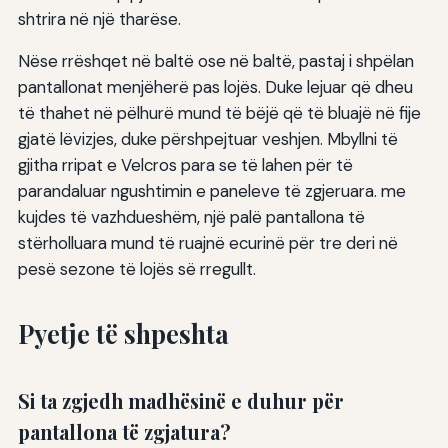
shtrira në një tharëse.
Nëse rrëshqet në baltë ose në baltë, pastaj i shpëlan
pantallonat menjëherë pas lojës. Duke lejuar që dheu
të thahet në pëlhurë mund të bëjë që të bluajë në fije
gjatë lëvizjes, duke përshpejtuar veshjen. Mbyllni të
gjitha rripat e Velcros para se të lahen për të
parandaluar ngushtimin e paneleve të zgjeruara. me
kujdes të vazhdueshëm, një palë pantallona të
stërholluara mund të ruajnë ecurinë për tre deri në
pesë sezone të lojës së rregullt.
Pyetje të shpeshta
Si ta zgjedh madhësinë e duhur për
pantallona të zgjatura?