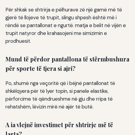
Për shkak se shtrirja e pëlhurave zë një gamë më të
gjerë të llojeve të trupit, slingu shpesh është më i
rëndë se pantallonat e ngurtë. matja e belit në vijën e
trupit natyror dhe krahasojeni me simizimin e
prodhuesit.
Mund të përdor pantallona të stërmbushura
për sporte të tjera si ajri?
Po, shumë nga veçoritë që i bëjnë pantallonat të
shkëlqyera për të lyer topin, si panele elastike,
përforcime të qëndrueshme në gju dhe rripa të
rehatshëm, lëvizin mirë në ajër të butë.
A ia vlejnë investimet për shtrirje më të
larta?