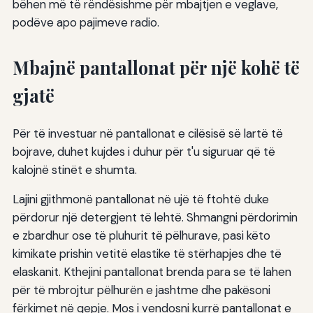
bëhen më të rëndësishme për mbajtjen e veglave,
podëve apo pajimeve radio.
Mbajnë pantallonat për një kohë të
gjatë
Për të investuar në pantallonat e cilësisë së lartë të
bojrave, duhet kujdes i duhur për t'u siguruar që të
kalojnë stinët e shumta.
Lajini gjithmonë pantallonat në ujë të ftohtë duke
përdorur një detergjent të lehtë. Shmangni përdorimin
e zbardhur ose të pluhurit të pëlhurave, pasi këto
kimikate prishin vetitë elastike të stërhapjes dhe të
elaskanit. Kthejini pantallonat brenda para se të lahen
për të mbrojtur pëlhurën e jashtme dhe pakësoni
fërkimet në qepje. Mos i vendosni kurrë pantallonat e