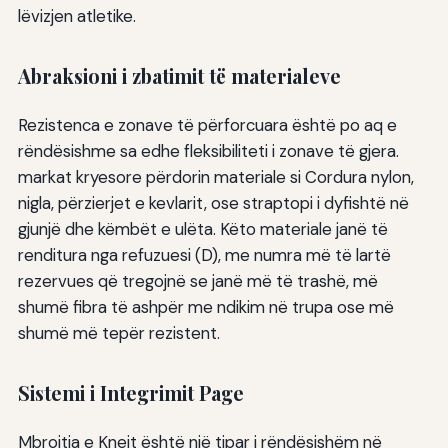
lëvizjen atletike.
Abraksioni i zbatimit të materialeve
Rezistenca e zonave të përforcuara është po aq e
rëndësishme sa edhe fleksibiliteti i zonave të gjera.
markat kryesore përdorin materiale si Cordura nylon,
nigla, përzierjet e kevlarit, ose straptopi i dyfishtë në
gjunjë dhe këmbët e ulëta. Këto materiale janë të
renditura nga refuzuesi (D), me numra më të lartë
rezervues që tregojnë se janë më të trashë, më
shumë fibra të ashpër me ndikim në trupa ose më
shumë më tepër rezistent.
Sistemi i Integrimit Page
Mbrojtja e Kneit është një tipar i rëndësishëm në