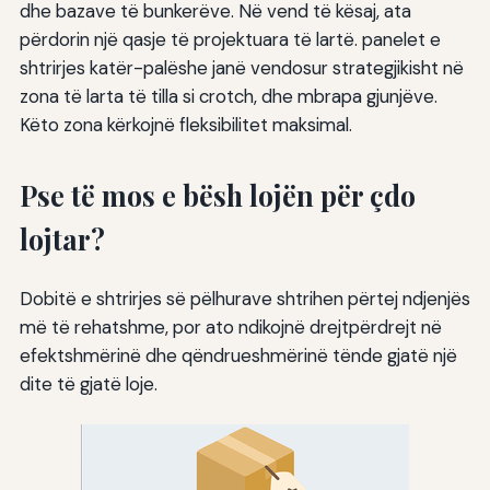
dhe bazave të bunkerëve. Në vend të kësaj, ata
përdorin një qasje të projektuara të lartë. panelet e
shtrirjes katër-palëshe janë vendosur strategjikisht në
zona të larta të tilla si crotch, dhe mbrapa gjunjëve.
Këto zona kërkojnë fleksibilitet maksimal.
Pse të mos e bësh lojën për çdo
lojtar?
Dobitë e shtrirjes së pëlhurave shtrihen përtej ndjenjës
më të rehatshme, por ato ndikojnë drejtpërdrejt në
efektshmërinë dhe qëndrueshmërinë tënde gjatë një
dite të gjatë loje.