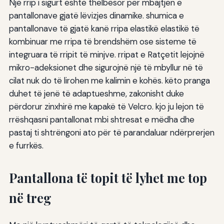
Një rrip i sigurt është thelbësor për mbajtjen e
pantallonave gjatë lëvizjes dinamike. shumica e
pantallonave të gjatë kanë rripa elastikë elastikë të
kombinuar me rripa të brendshëm ose sisteme të
integruara të rripit të minjve. rripat e Ratçetit lejojnë
mikro-adeksionet dhe sigurojnë një të mbyllur në të
cilat nuk do të lirohen me kalimin e kohës. këto pranga
duhet të jenë të adaptueshme, zakonisht duke
përdorur zinxhirë me kapakë të Velcro. kjo ju lejon të
rrëshqasni pantallonat mbi shtresat e mëdha dhe
pastaj ti shtrëngoni ato për të parandaluar ndërprerjen
e furrkës.
Pantallona të topit të lyhet me top
në treg