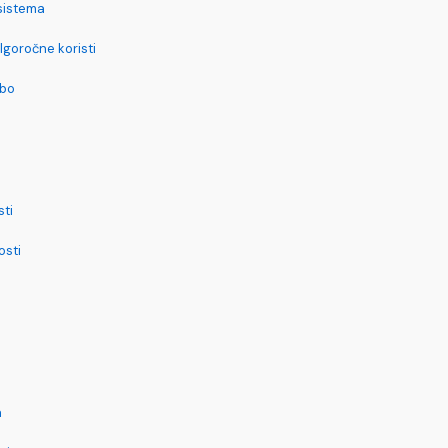
sistema
lgoročne koristi
dbo
sti
osti
a