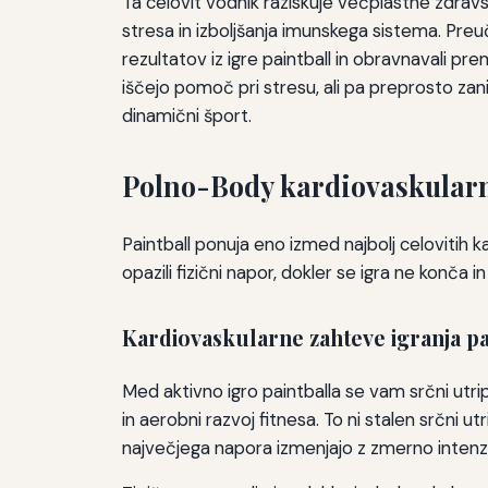
Ta celovit vodnik raziskuje večplastne zdravs
stresa in izboljšanja imunskega sistema. Preu
rezultatov iz igre paintball in obravnavali pre
iščejo pomoč pri stresu, ali pa preprosto zan
dinamični šport.
Polno-Body kardiovaskularno
Paintball ponuja eno izmed najbolj celovitih ka
opazili fizični napor, dokler se igra ne konča i
Kardiovaskularne zahteve igranja pa
Med aktivno igro paintballa se vam srčni utr
in aerobni razvoj fitnesa. To ni stalen srčni u
največjega napora izmenjajo z zmerno intenzi