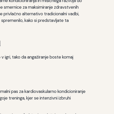
arne kondicioniranja in mišičnega razvoja do
tične smernice za maksimiranje zdravstvenih
te privlačno alternativo tradicionalni vadbi,
 spremenilo, kako si predstavljate ta
l
o v igri, tako da angažiranje boste komaj
malni pas za kardiovaskularno kondicioniranje
oje treninga, kjer se intenzivni izbruhi