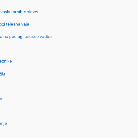
vaskularnih bolezni
oži telesna vaja
a na podlagi telesne vadbe
eznike
ila
je
anje