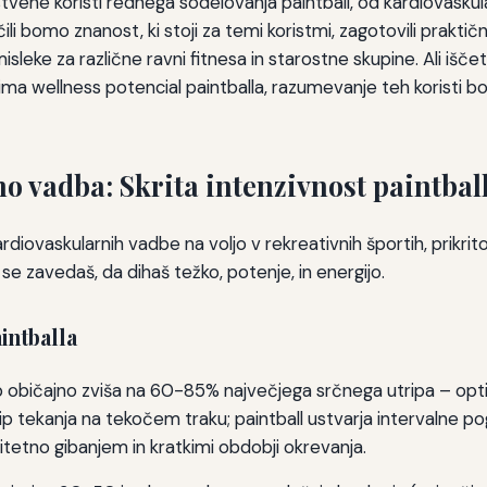
tvene koristi rednega sodelovanja paintball, od kardiovaskul
čili bomo znanost, ki stoji za temi koristmi, zagotovili prak
misleke za različne ravni fitnesa in starostne skupine. Ali išče
ima wellness potencial paintballa, razumevanje teh koristi bo
 vadba: Skrita intenzivnost paintbal
rdiovaskularnih vadbe na voljo v rekreativnih športih, prikrit
n se zavedaš, da dihaš težko, potenje, in energijo.
intballa
ip običajno zviša na 60-85% največjega srčnega utripa – opti
trip tekanja na tekočem traku; paintball ustvarja intervalne pog
tetno gibanjem in kratkimi obdobji okrevanja.