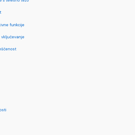
e s telesno težo
t
ivne funkcije
 vključevanje
veščenost
osti