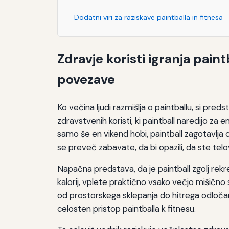
Dodatni viri za raziskave paintballa in fitnesa
Zaključek: Paintball kot celovita wellness deja
Zdravje koristi igranja paint
povezave
Ko večina ljudi razmišlja o paintballu, si pre
zdravstvenih koristi, ki paintball naredijo za 
samo še en vikend hobi, paintball zagotavlja
se preveč zabavate, da bi opazili, da ste telov
Napačna predstava, da je paintball zgolj rek
kalorij, vplete praktično vsako večjo mišično 
od prostorskega sklepanja do hitrega odločanja
celosten pristop paintballa k fitnesu.