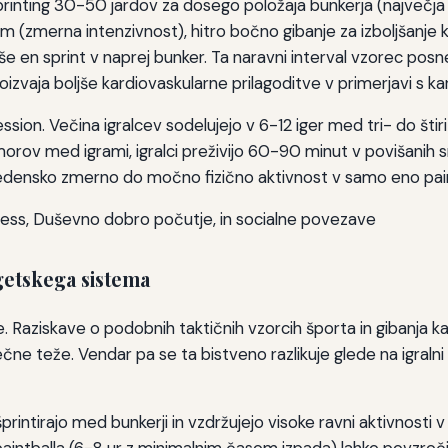
sprinting 30-50 jardov za dosego položaja bunkerja (največja
 (zmerna intenzivnost), hitro bočno gibanje za izboljšanje ko
 še en sprint v naprej bunker. Ta naravni interval vzorec pos
proizvaja boljše kardiovaskularne prilagoditve v primerjavi s k
ession. Večina igralcev sodelujejo v 6-12 iger med tri- do štiri
ov med igrami, igralci preživijo 60-90 minut v povišanih sr
tedensko zmerno do močno fizično aktivnost v samo eno pain
getskega sistema
 Raziskave o podobnih taktičnih vzorcih športa in gibanja kaž
čne teže. Vendar pa se ta bistveno razlikuje glede na igralni s
 šprintirajo med bunkerji in vzdržujejo visoke ravni aktivnosti 
aintballa (6-8 ur z minimalnim časom izpada) lahko povzroči s