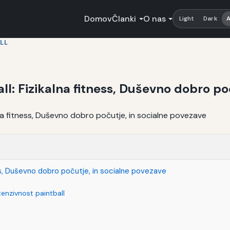
Domov
Članki
O nas
Light
Dark
LL
ball: Fizikalna fitness, Duševno dobro p
ness, Duševno dobro počutje, in socialne povezave
enzivnost paintball