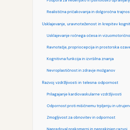
Podpora za vedenjsko in psihološko upravljanj
Realistična pričakovanja in dolgoročna trajnos
Usklajevanje, uravnoteženost in krepitev kognit
Usklajevanje ročnega očesa in vizuomotorično
Ravnotežje, propriocepcija in prostorska oza
Kognitivna funkcija in izvršilna znanja
Nevroplastičnost in zdravje možganov
Razvoj vzdržljivosti in telesna odpornost
Prilagajanje kardiovaskularne vzdržljivosti
Odpornost proti mišičnemu trpljenju in utrujen
Zmogljivost za obnovitev in odpornost
Napredoval prekomerni in neprekinjen razvoj