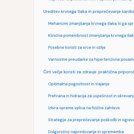
Ureditev krvnega tlaka in preprečevanje kardio
Mehanizmi zmanjšanja krvnega tlaka, ki ga spr
Klinična pomembnost zmanjšanja krvnega tlak
Posebne koristi za srce in ožilje
Varnostne preudarke za hipertenzivne posam
Čim večje koristi za zdravje: praktična priporoč
Optimalna pogostnost in trajanje
Prehrana in hidracija za uspešnost in okrevan
Izbira opreme vpliva na fizične zahteve
Strategije za preprečevanje poškodb in ogrev
Dolgoročno napredovanje in sprememba