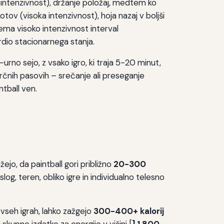
 intenzivnost), držanje položaj, medtem ko
tov (visoka intenzivnost), hoja nazaj v boljši
nema visoko intenzivnost interval
ardio stacionarnega stanja.
-urno sejo, z vsako igro, ki traja 5-20 minut,
čnih pasovih – srečanje ali preseganje
tball ven.
ejo, da paintball gori približno
20-300
log, teren, obliko igre in individualno telesno
v vseh igrah, lahko zažgejo
300-400+ kalorij
kupne izdatke za energijo v višini [
] 1.800-