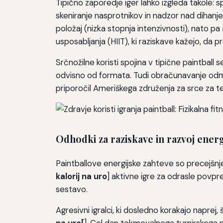
Tipično zaporedje iger lahko izgleda takole: 
skeniranje nasprotnikov in nadzor nad dihanjem
položaj (nizka stopnja intenzivnosti), nato pa
usposabljanja (HIIT), ki raziskave kažejo, da 
Srčnožilne koristi spojina v tipične paintball s
odvisno od formata. Tudi obračunavanje odmor
priporočil Ameriškega združenja za srce za 
Odhodki za raziskave in razvoj ener
Paintballove energijske zahteve so precejšnje.
kalorij na uro
] aktivne igre za odrasle povpre
sestavo.
Agresivni igralci, ki dosledno korakajo naprej,
na uro[
]. Cel dan tekmovalnega turnirskega p