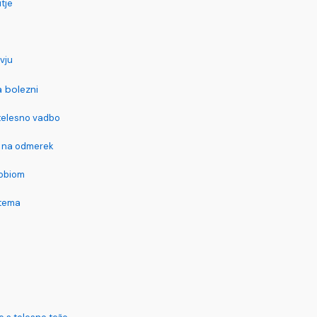
tje
vju
 bolezni
telesno vadbo
m na odmerek
robiom
stema