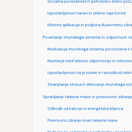
Socialna povezanost in psihološko dobro poču
Izpostavljenost naravi in zelene vaje koristi
Klinične aplikacije in podpora duševnemu zdra
Povečanje imunskega sistema in odpornost na
Modulacija imunskega sistema, povzročena s 
Razmerje med telesno odpornostjo in odzivo
Izpostavljenost na prostem in raznolikost mik
Zmanjšanje stresa in delovanje imunskega si
Upravljanje telesne mase in presnovno zdravje
Odhodki za kalorije in energetska bilanca
Presnovno zdravje izven telesne mase