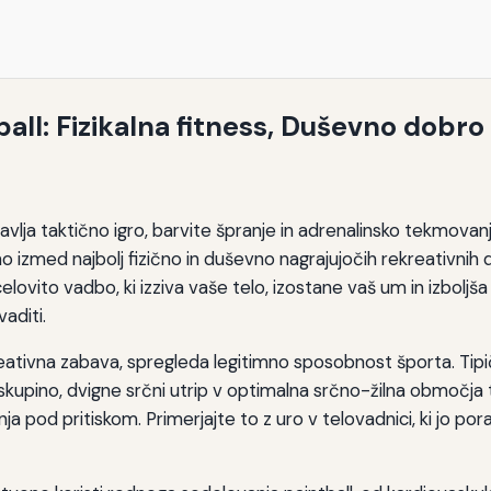
vnost
ball: Fizikalna fitness, Duševno dobro
dstavlja taktično igro, barvite špranje in adrenalinsko tekmov
eno izmed najbolj fizično in duševno nagrajujočih rekreativnih d
 celovito vadbo, ki izziva vaše telo, izostane vaš um in izb
aditi.
reativna zabava, spregleda legitimno sposobnost športa. Tip
skupino, dvigne srčni utrip v optimalna srčno-žilna območja tre
 pod pritiskom. Primerjajte to z uro v telovadnici, ki jo pora