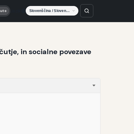
Jezik
Auto
očutje, in socialne povezave