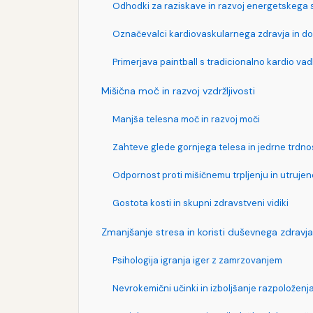
Odhodki za raziskave in razvoj energetskega 
Označevalci kardiovaskularnega zdravja in do
Primerjava paintball s tradicionalno kardio va
Mišična moč in razvoj vzdržljivosti
Manjša telesna moč in razvoj moči
Zahteve glede gornjega telesa in jedrne trdno
Odpornost proti mišičnemu trpljenju in utrujen
Gostota kosti in skupni zdravstveni vidiki
Zmanjšanje stresa in koristi duševnega zdravja
Psihologija igranja iger z zamrzovanjem
Nevrokemični učinki in izboljšanje razpoloženj