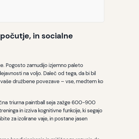
 počutje, in socialne
anje. Pogosto zamudijo izjemno paleto
ejavnosti na voljo. Daleč od tega, da bi bil
oljša vaše družbene povezave – vse, medtem ko
ična triurna paintball seja zažge 600-900
ninga in izziva kognitivne funkcije, ki segajo
bite za izolirane vaje, in postane jasen