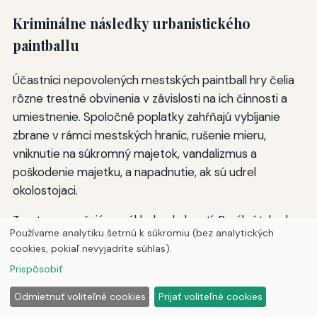
Kriminálne následky urbanistického
paintballu
Účastníci nepovolených mestských paintball hry čelia
rôzne trestné obvinenia v závislosti na ich činnosti a
umiestnenie. Spoločné poplatky zahŕňajú vybíjanie
zbrane v rámci mestských hraníc, rušenie mieru,
vniknutie na súkromný majetok, vandalizmus a
poškodenie majetku, a napadnutie, ak sú udrel
okolostojaci.
Tresty sa zvyšujú na základe okolností. Prvýkrát, kedy
Používame analytiku šetrnú k súkromiu (bez analytických
páchateľ môže dostať citácie a pokuty, zatiaľ čo
cookies, pokiaľ nevyjadríte súhlas).
opakované porušovateľov alebo tých, ktorí spôsobujú
Prispôsobiť
značnú ujmu, môže čeliť priestupku alebo trestné
stíhanie, ktoré nesie trest odňatia slobody.
Odmietnuť voliteľné cookies
Prijať voliteľné cookies