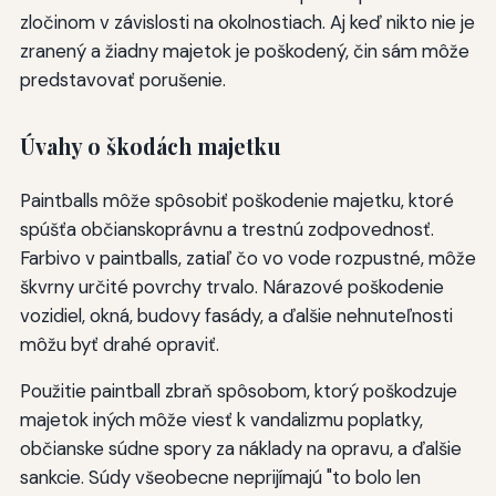
zločinom v závislosti na okolnostiach. Aj keď nikto nie je
zranený a žiadny majetok je poškodený, čin sám môže
predstavovať porušenie.
Úvahy o škodách majetku
Paintballs môže spôsobiť poškodenie majetku, ktoré
spúšťa občianskoprávnu a trestnú zodpovednosť.
Farbivo v paintballs, zatiaľ čo vo vode rozpustné, môže
škvrny určité povrchy trvalo. Nárazové poškodenie
vozidiel, okná, budovy fasády, a ďalšie nehnuteľnosti
môžu byť drahé opraviť.
Použitie paintball zbraň spôsobom, ktorý poškodzuje
majetok iných môže viesť k vandalizmu poplatky,
občianske súdne spory za náklady na opravu, a ďalšie
sankcie. Súdy všeobecne neprijímajú "to bolo len