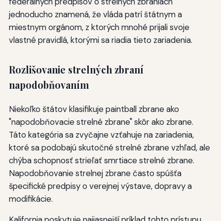
federálnych predpisov o strelných zbraniach
jednoducho znamená, že vláda patrí štátnym a
miestnym orgánom, z ktorých mnohé prijali svoje
vlastné pravidlá, ktorými sa riadia tieto zariadenia.
Rozlišovanie strelných zbraní
napodobňovaním
Niekoľko štátov klasifikuje paintball zbrane ako
"napodobňovacie strelné zbrane" skôr ako zbrane.
Táto kategória sa zvyčajne vzťahuje na zariadenia,
ktoré sa podobajú skutočné strelné zbrane vzhľad, ale
chýba schopnosť strieľať smrtiace strelné zbrane.
Napodobňovanie strelnej zbrane často spúšťa
špecifické predpisy o verejnej výstave, dopravy a
modifikácie.
Kalifornia poskytuje najjasnejší príklad tohto prístupu.