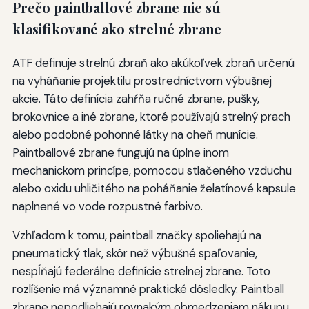
Prečo paintballové zbrane nie sú
klasifikované ako strelné zbrane
ATF definuje strelnú zbraň ako akúkoľvek zbraň určenú
na vyháňanie projektilu prostredníctvom výbušnej
akcie. Táto definícia zahŕňa ručné zbrane, pušky,
brokovnice a iné zbrane, ktoré používajú strelný prach
alebo podobné pohonné látky na oheň munície.
Paintballové zbrane fungujú na úplne inom
mechanickom princípe, pomocou stlačeného vzduchu
alebo oxidu uhličitého na poháňanie želatínové kapsule
naplnené vo vode rozpustné farbivo.
Vzhľadom k tomu, paintball značky spoliehajú na
pneumatický tlak, skôr než výbušné spaľovanie,
nespĺňajú federálne definície strelnej zbrane. Toto
rozlíšenie má významné praktické dôsledky. Paintball
zbrane nepodliehajú rovnakým obmedzeniam nákupu,