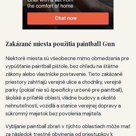
Zakázané miesta použitia paintball Gun
Niektoré miesta sú všeobecne mimo obmedzenia pre
vypúšťanie paintball pištole, bez ohľadu na štátne
zákony alebo vlastnícke postavenie. Tieto zakázané
priestory zahŕňajú verejné ulice a chodníky, verejné
parky (pokiaľ nie sú špecificky určené pre paintball),
školské a priľahlé oblasti, vládne budovy a okolité
nehnuteľnosti, vozidlá a stanice verejnej dopravy a
súkromný majetok bez povolenia majiteľa.
Vybíjanie paintball zbraň v týchto oblastiach môže mať
za následok trestné obvinenia od priestupkov k