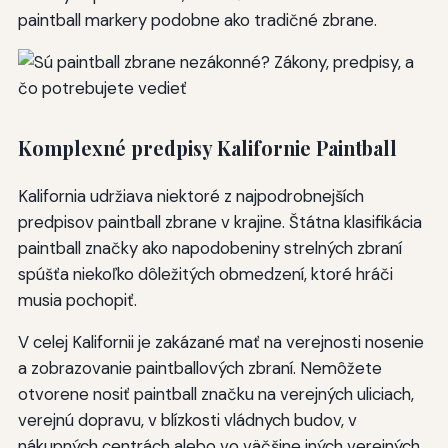
paintball markery podobne ako tradičné zbrane.
Komplexné predpisy Kalifornie Paintball
Kalifornia udržiava niektoré z najpodrobnejších
predpisov paintball zbrane v krajine. Štátna klasifikácia
paintball značky ako napodobeniny strelných zbraní
spúšťa niekoľko dôležitých obmedzení, ktoré hráči
musia pochopiť.
V celej Kalifornii je zakázané mať na verejnosti nosenie
a zobrazovanie paintballových zbraní. Nemôžete
otvorene nosiť paintball značku na verejných uliciach,
verejnú dopravu, v blízkosti vládnych budov, v
nákupných centrách alebo vo väčšine iných verejných