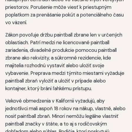
priestorov. Porušenie môže viesť k priestupným
poplatkom za prenášanie pokút a potenciálneho času
vo väzení.
Zákon povoľuje držbu paintball zbrane len v určených
oblastiach. Patrí medzi ne licencované paintball
zariadenia, divadelné produkcie pomocou paintball
zbrane ako rekvizity, a súkromné rezidencie, kde
majitelia rozhodnú vystaviť alebo uložiť svoje
vybavenie. Preprava medzi týmito miestami vyžaduje
paintball zbraň vyložiť a uložiť v prípade alebo
kontajner, ktorý bráni ľahkému prístupu.
Vekové obmedzenia v Kalifornii vyžadujú, aby
jednotlivci mali aspoň 18 rokov na nákup, vlastné, alebo
nosiť paintball zbraň. Minori nemôžu legálne vlastniť
paintball značky v štáte, a to aj s rodičovským
dohľadom alebo súhlas. Rodičia, ktorí poskytujú