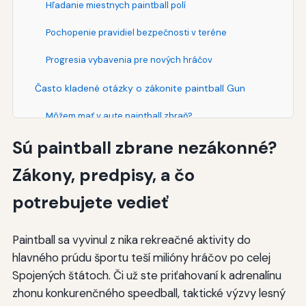
Hľadanie miestnych paintball polí
Pochopenie pravidiel bezpečnosti v teréne
Progresia vybavenia pre nových hráčov
Často kladené otázky o zákonite paintball Gun
Môžem mať v aute paintball zbraň?
Sú paintball zbrane nezákonné?
Je legálne strieľať paintballs na mojom dvore?
Zákony, predpisy, a čo
Putovné zbrane si vyžadujú sériové čísla?
potrebujete vedieť
Môžem si objednať paintballové zbrane online?
Čo sa stane, ak ma polícia zastaví paintballovou
Paintball sa vyvinul z nika rekreačné aktivity do
zbraňou?
hlavného prúdu športu teší milióny hráčov po celej
Záver
Spojených štátoch. Či už ste priťahovaní k adrenalínu
zhonu konkurenčného speedball, taktické výzvy lesný
Ďalšie zdroje