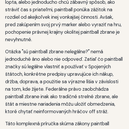
lopta, alebo jednoducho chcú zábavný spôsob, ako
stráviť čas s priateľmi, paintball ponúka zážitok na
rozdiel od akejkoľvek inej vonkajšej činnosti. Avšak,
pred zakúpením svoj prvý marker alebo vyraziť na hru,
pochopenie právnej krajiny okolitej paintball zbrane je
nevyhnutné.
Otázka "sú paintball zbrane nelegálne?" nemá
jednoduché áno alebo nie odpoveď. Zatiaľ čo paintball
značky sú legálne vlastniť a používať v Spojených
štátoch, konkrétne predpisy upravujúce ich nákup,
držba, doprava, a použitie sa výrazne líšia v závislosti
na tom, kde žijete. Federálne právo zaobchádza
paintball zbrane inak ako tradičné strelné zbrane, ale
štát a miestne nariadenia môžu uložiť obmedzenia,
ktoré chytať neinformovaných hráčov off stráž.
Táto komplexná príručka skúma zákony paintball