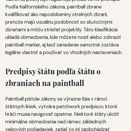
Podľa Kalifornského zákona, paintball zbrane
kvalifikovať ako napodobeniny strelných zbraní,
pretože majú vizuálnu podobnosť so skutočnými
zbraňami a môžu strieľať projektily. Táto klasifikácia
ukladá obmedzenia, kde môžete nosiť alebo zobraziť
paintball marker, aj keď zariadenie samotné zostáva
legálne vlastniť a používať vo vhodných nastaveniach.
Predpisy štátu podľa štátu o
zbraniach na paintball
Paintball pištole zákony sa výrazne líšia v rámci
štátnych liniek, vytvára patchwork predpisov, ktoré
hráči musia navigovať opatrne. Niektoré štáty uložiť
minimálne obmedzenia nad rámec základných
vekových požiadaviek, zatiaľ čo iní zaobchádzať