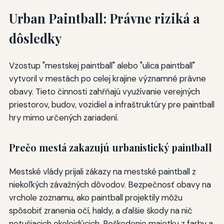
Urban Paintball: Právne riziká a
dôsledky
Vzostup "mestskej paintball" alebo "ulica paintball"
vytvoril v mestách po celej krajine významné právne
obavy. Tieto činnosti zahŕňajú využívanie verejných
priestorov, budov, vozidiel a infraštruktúry pre paintball
hry mimo určených zariadení.
Prečo mestá zakazujú urbanistický paintball
Mestské vlády prijali zákazy na mestské paintball z
niekoľkých závažných dôvodov. Bezpečnosť obavy na
vrchole zoznamu, ako paintball projektily môžu
spôsobiť zranenia očí, haldy, a ďalšie škody na nič
netušiacich okoloidúcich. Poškodenie majetku z farby a