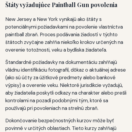
Štáty vyžadujúce Paintball Gun povolenia
New Jersey a New York vynikajú ako štáty s
potenciálnymi požiadavkami na povolenie vlastníctva
paintball zbraň. Proces podávania žiadostí v týchto
štátoch zvyčajne zahŕňa niekoľko krokov určených na
overenie totožnosti, veku a bydliska žiadateľa.
Štandardné požiadavky na dokumentáciu zahŕňajú
vládnu identifikáciu fotografií, dôkaz o aktuálnej adrese
(ako sú účty za úžitkové predmety alebo bankové
výpisy) a overenie veku. Niektoré jurisdikcie vyžadujú,
aby žiadatelia poskytli odkazy na charakter alebo prešli
kontrolami na pozadí podobnými tým, ktoré sa
používajú pri povoleniach na strelnú zbraň.
Dokončovanie bezpečnostných kurzov môže byť
povinné v určitých oblastiach. Tieto kurzy zahŕňajú