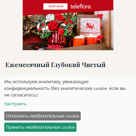
Ежемесячный Глубокий Чистый
Раз в месяц или после каждого крупного
Мы используем аналитику, уважающую
события выполняйте глубокую чистку.
конфиденциальность (без аналитических cookie, если вы
Размажьте маркер до его основных
не согласитесь).
компонентов: удалите болт, клапан, регулятор
Настроить
и АСА. Замочите металлические детали в
Отклонить необязательные cookie
теплой мыльной воде и промойте их мягкой
щеткой. Промойте тщательно и высушите
Принять необязательные cookie
полностью. Осмотрите все кольца O на износ,