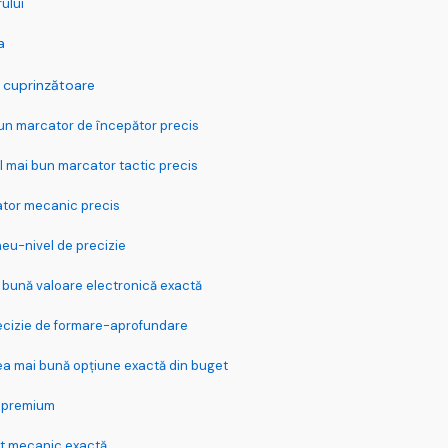
ului
a
i cuprinzătoare
bun marcator de începător precis
 mai bun marcator tactic precis
ator mecanic precis
neu-nivel de precizie
 bună valoare electronică exactă
ecizie de formare-aprofundare
cea mai bună opțiune exactă din buget
e premium
t mecanic exactă