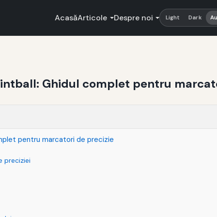
Acasă
Articole
Despre noi
Light
Dark
A
intball: Ghidul complet pentru marcato
mplet pentru marcatori de precizie
e preciziei