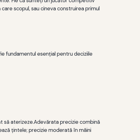
nte. Fie că sunteți un jucător competitiv
n care scopul, sau cineva construirea primul
fie fundamentul esențial pentru deciziile
nat să aterizeze.Adevărata precizie combină
ează țintele; precizie moderată în mâini