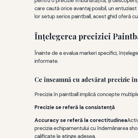
pentru o precizie îmbunătățită, și descoperiț
care caută orice avantaj posibil, un entuzias
lor setup serios paintball, acest ghid oferă 
Înțelegerea preciziei Paintba
Înainte de a evalua markeri specifici, înțele
informate.
Ce înseamnă cu adevărat precizie în 
Precizia în paintball implică concepte multiple
Precizie se referă la consistență
Accuracy se referă la corectitudinea
Acti
precizia echipamentului cu îndemânarea shoot
calificate le atinge adesea.