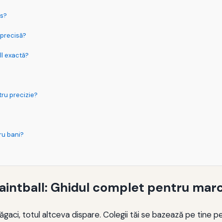
is?
 precisă?
ll exactă?
tru precizie?
ru bani?
aintball: Ghidul complet pentru marc
aci, totul altceva dispare. Colegii tăi se bazează pe tine pe