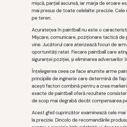
mişcă, parţial ascunsă, iar marja de eroare es
mai presus de toate celelalte: precizie. Cel
pe teren.
Acurateţea în paintball nu este o caracteristi
Mişcare, comunicare, poziţionare tactică de 
vine. Jucătorul care aterizează focuri de ar
oportunităţi ratat. Fiecare paintball care at
siguranţei poziţiei, şi eliminarea adversarilor
Înțelegerea ceea ce face anumite arme paint
principiile de inginerie care determină de fap
acești factori combină pentru a crea marker
exacte de paintball oferă rezultate consisten
de scop mai degrabă decât compensarea pent
Acest ghid cuprinzător examinează cele mai ex
la precizie. Dincolo de recomandările produsul