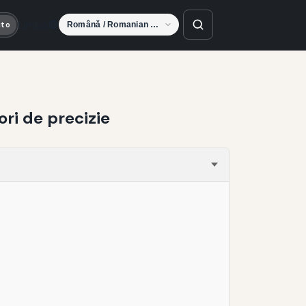
Limbă
uto
ri de precizie