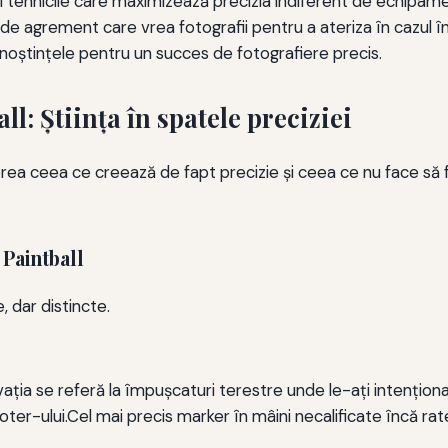
i tehnicile care maximizează precizia indiferent de echipame
t de agrement care vrea fotografii pentru a ateriza în cazul î
cunoștințele pentru un succes de fotografiere precis.
ll: Știința în spatele preciziei
gerea ceea ce creează de fapt precizie și ceea ce nu face să 
Paintball
, dar distincte.
vația se referă la împușcaturi terestre unde le-ați intențio
er-ului.Cel mai precis marker în mâini necalificate încă rat