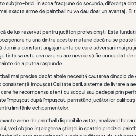
te subţire-brici. În acea fracţiune de secundă, diferenţa dint
e mai exacte arme de paintball nu vă dau doar un avantaj . E
că de lux rezervat pentru jucători profesionişti. Este fundaţia
poziţionare nu una dintre aceste materie dacă nu se poate l
mă domina constant angajamente pe care adversarii mai puţin
inge ţinta sa este una care nu are nevoie să fie concediat di
 înainte de a putea răspunde.
ball mai precise decât altele necesită căutarea dincolo de 
t consistență împușcat.Calitate baril, sisteme de livrare a aer
i care fie recompensa atent cu scopul sau pedepsi prin per
te împușcat după împușcat, permițând jucătorilor calificați s
ru limitările echipamentelor.
acte arme de paintball disponibile astăzi, analizând fiecare
ui, veți obține înțelegerea științei în spatele preciziei pain