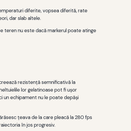
mperaturi diferite, vopsea diferită, rate
ri, dar slab altele.
 pe teren nu este dacă markerul poate atinge
reează rezistenţă semnificativă la
tuielile lor gelatinoase pot fi uşor
nici un echipament nu le poate depăşi
părăsesc ţeava de la care pleacă la 280 fps
iectoria în jos progresiv.