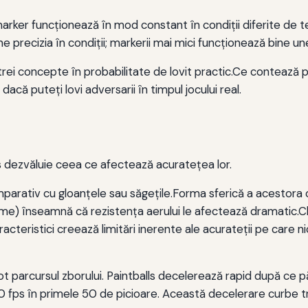
arker funcționează în mod constant în condiții diferite de te
e precizia în condiții; markerii mai mici funcționează bine uneo
trei concepte în probabilitate de lovit practic.Ce contează
 dacă puteți lovi adversarii în timpul jocului real.
s dezvăluie ceea ce afectează acuratețea lor.
arativ cu gloanţele sau săgeţile.Forma sferică a acestora c
me) înseamnă că rezistenţa aerului le afectează dramatic.Chel
cteristici creează limitări inerente ale acurateţii pe care 
ot parcursul zborului. Paintballs decelerează rapid după ce 
 fps în primele 50 de picioare. Această decelerare curbe tra