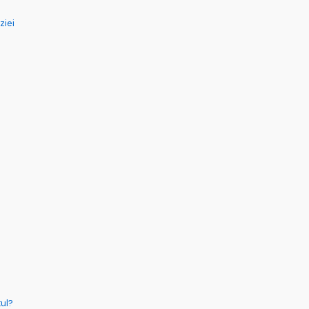
ziei
tul?