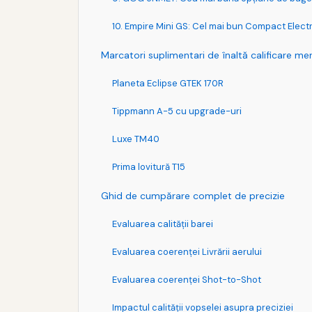
10. Empire Mini GS: Cel mai bun Compact Elect
Marcatori suplimentari de înaltă calificare mer
Planeta Eclipse GTEK 170R
Tippmann A-5 cu upgrade-uri
Luxe TM40
Prima lovitură T15
Ghid de cumpărare complet de precizie
Evaluarea calităţii barei
Evaluarea coerenței Livrării aerului
Evaluarea coerenței Shot-to-Shot
Impactul calităţii vopselei asupra preciziei