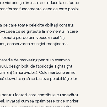
re victorie şi eliminare se reduce la un factor
i transforma fundamental ceea ce este posibil
 pe care toate celelalte abilităţi construi.
ovi ceea ce se ţinteşte la momentul în care
 exacte pierde prin vopsea irosită şi
n nou, conservarea muniţiei, menţinerea
cererile de marketing pentru a examina
ului, design bolț, de fabricație TightTight
formanță imprevizibilă. Cele mai bune arme
ă dezvolte și să se bazeze pe abilitățile lor
 pentru factorii care contribuie cu adevărat
tball, învățați cum să optimizeze orice marker