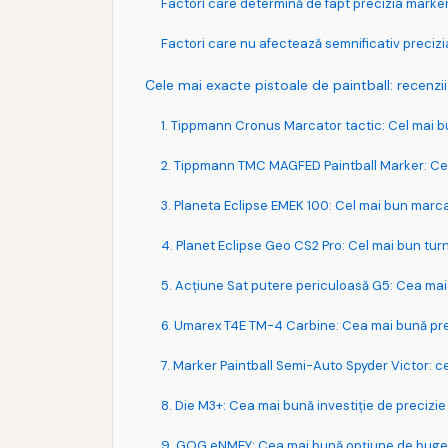
Factori care determină de fapt precizia marker
Factori care nu afectează semnificativ precizi
Cele mai exacte pistoale de paintball: recenzi
1. Tippmann Cronus Marcator tactic: Cel mai 
2. Tippmann TMC MAGFED Paintball Marker: Cel
3. Planeta Eclipse EMEK 100: Cel mai bun marc
4. Planet Eclipse Geo CS2 Pro: Cel mai bun tur
5. Acţiune Sat putere periculoasă G5: Cea mai
6. Umarex T4E TM-4 Carbine: Cea mai bună pr
7. Marker Paintball Semi-Auto Spyder Victor: 
8. Die M3+: Cea mai bună investiție de precizi
9. GOG eNMEY: Cea mai bună opțiune de buge