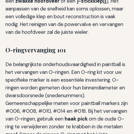
een
zwakke hoofdveer
of een
]-stickklep[[
]. Het
aanpassen van de snelheid kan soms oplossen, maar
een volledige klep en bout reconstruction is vaak
nodig. Het reinigen van de powervalve en vervangen
van de hoofdveer zal de juiste wieler.
O-ringvervanging 101
De belangrijkste onderhoudsvaardigheid in paintball is
het vervangen van O-ringen. Een O-ring kit voor uw
specifieke marker is een essentiële investering. O-
ringen worden gemeten door hun binnendiameter en
dwarsdoorsnede (snedenummers).
Gemeenschappelijke maten voor paintball markers zijn
#006, #008, #010, #014 en #018. Bij het vervangen
van O-ringen, gebruik een
haak pick
om de oude O-
ring te verwijderen zonder te krabben in de metalen