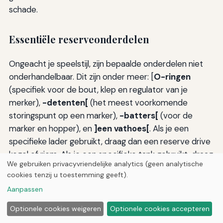
schade.
Essentiële reserveonderdelen
Ongeacht je speelstijl, zijn bepaalde onderdelen niet
onderhandelbaar. Dit zijn onder meer: [
O-ringen
(specifiek voor de bout, klep en regulator van je
merker),
-detenten[
(het meest voorkomende
storingspunt op een marker),
-batters[
(voor de
marker en hopper), en
]een vathoes[
. Als je een
specifieke lader gebruikt, draag dan een reserve drive
kegel of riem. Als je een specifieke tank gebruikt, draag
We gebruiken privacyvriendelijke analytics (geen analytische
dan een reserve barstschijf en vul een nippeldop.
cookies tenzij u toestemming geeft).
Proactieve spelers stock hun tas met deze
Aanpassen
onderdelen voordat ze falen.
Optionele cookies weigeren
Optionele cookies accepteren