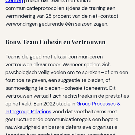
Center[
] meldt dat teams met strikte
communicatieprotocollen tijdens de training een
vermindering van 25 procent van de niet-contact
verwondingen gedurende één seizoen zagen.
Bouw Team Cohesie en Vertrouwen
Teams die goed met elkaar communiceren
vertrouwen elkaar meer. Wanneer spelers zich
psychologisch veilig voelen om te spreken—of om een
fout toe te geven, een suggestie te bieden, of
aanmoediging te bieden—cohesie toeneemt. Dit
vertrouwen vertaalt zich rechtstreeks in de prestaties
op het veld. Een 2022 studie in
Group Processes &
Intergroup Relations
vond dat voetbalteams met
gestructureerde communicatieregels een hogere
nauwkeurigheid en betere defensieve organisatie
toonden, juist omdat spelers elkaar voortdurend