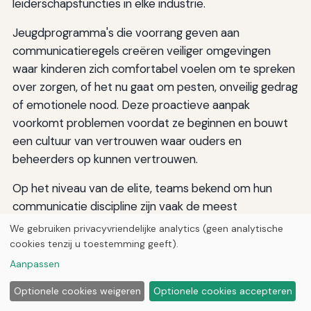
leiderschapsfuncties in elke industrie.
Jeugdprogramma's die voorrang geven aan
communicatieregels creëren veiliger omgevingen
waar kinderen zich comfortabel voelen om te spreken
over zorgen, of het nu gaat om pesten, onveilig gedrag
of emotionele nood. Deze proactieve aanpak
voorkomt problemen voordat ze beginnen en bouwt
een cultuur van vertrouwen waar ouders en
beheerders op kunnen vertrouwen.
Op het niveau van de elite, teams bekend om hun
communicatie discipline zijn vaak de meest
succesvolle op de lange termijn. De San Antonio Spurs
We gebruiken privacyvriendelijke analytics (geen analytische
bouwde een dynastie op een cultuur van respectvolle
cookies tenzij u toestemming geeft).
openhartigheid onder coach Gregg Popovich, waar
Aanpassen
spelers werden verwacht elkaar uit te dagen, maar
Optionele cookies weigeren
Optionele cookies accepteren
nooit met persoonlijke respect. Die cultuur trok