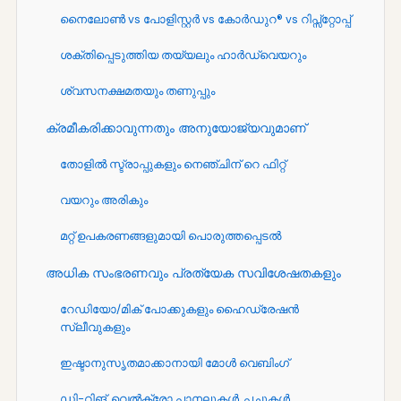
നൈലോൺ vs പോളിസ്റ്റർ vs കോർഡുറ® vs റിപ്സ്റ്റോപ്പ്
ശക്തിപ്പെടുത്തിയ തയ്യലും ഹാർഡ്വെയറും
ശ്വസനക്ഷമതയും തണുപ്പും
ക്രമീകരിക്കാവുന്നതും അനുയോജ്യവുമാണ്
തോളിൽ സ്ട്രാപ്പുകളും നെഞ്ചിന് റെ ഫിറ്റ്
വയറും അരികും
മറ്റ് ഉപകരണങ്ങളുമായി പൊരുത്തപ്പെടൽ
അധിക സംഭരണവും പ്രത്യേക സവിശേഷതകളും
റേഡിയോ/മിക് പോക്കുകളും ഹൈഡ്രേഷൻ
സ്ലീവുകളും
ഇഷ്ടാനുസൃതമാക്കാനായി മോൾ വെബിംഗ്
ഡി-റിങ്, വെൽക്രോ പാനലുകൾ, പച്ചുകൾ