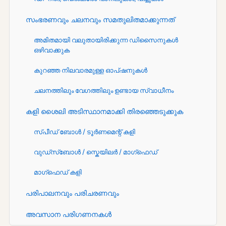
സംഭരണവും ചലനവും സമതുലിതമാക്കുന്നത്
അമിതമായി വലുതായിരിക്കുന്ന ഡിസൈനുകൾ
ഒഴിവാക്കുക
കുറഞ്ഞ നിലവാരമുള്ള ഓപ്ഷനുകൾ
ചലനത്തിലും വേഗത്തിലും ഉണ്ടായ സ്വാധീനം
കളി ശൈലി അടിസ്ഥാനമാക്കി തിരഞ്ഞെടുക്കുക
സ്പീഡ് ബോൾ / ടൂർണമെന്റ് കളി
വുഡ്സ്ബോൾ / സ്കെയിലർ / മാഗ്ഫെഡ്
മാഗ്ഫെഡ് കളി
പരിപാലനവും പരിചരണവും
അവസാന പരിഗണനകൾ