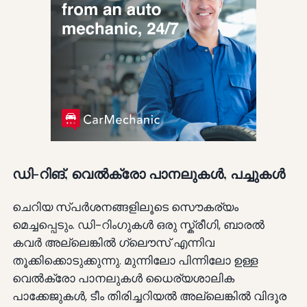
ഡി-റിങ്, വെൽക്രോ പാനലുകൾ, പച്ചുകൾ
ചെറിയ സ്പർശനങ്ങളിലൂടെ സൌകര്യം
മെച്ചപ്പെടും. ഡി-റിംഗുകൾ ഒരു സ്ക്രീഗി, ബാരൽ
കവർ അല്ലെങ്കിൽ ഗ്ലൌസ് എന്നിവ
തൂക്കിക്കൊടുക്കുന്നു. മുന്നിലോ പിന്നിലോ ഉള്ള
വെൽക്രോ പാനലുകൾ ധൈര്യശാലിക
പാക്കേജുകൾ, ടീം തിരിച്ചറിയൽ അല്ലെങ്കിൽ വിദൂര