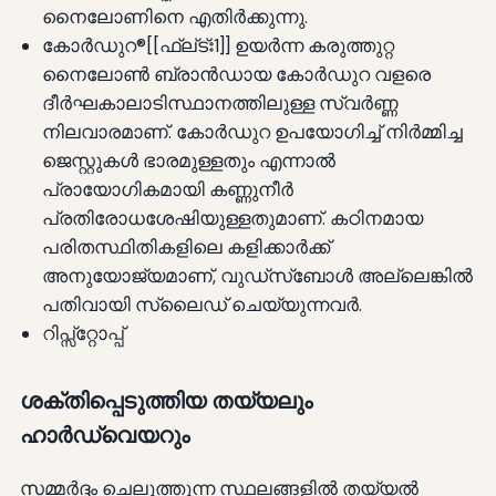
നൈലോണിനെ എതിർക്കുന്നു.
കോർഡുറ®[[ഫ്ല്ട്ഃ1]] ഉയർന്ന കരുത്തുറ്റ
നൈലോൺ ബ്രാൻഡായ കോർഡുറ വളരെ
ദീർഘകാലാടിസ്ഥാനത്തിലുള്ള സ്വർണ്ണ
നിലവാരമാണ്. കോർഡുറ ഉപയോഗിച്ച് നിർമ്മിച്ച
ജെസ്റ്റുകൾ ഭാരമുള്ളതും എന്നാൽ
പ്രായോഗികമായി കണ്ണുനീർ
പ്രതിരോധശേഷിയുള്ളതുമാണ്. കഠിനമായ
പരിതസ്ഥിതികളിലെ കളിക്കാർക്ക്
അനുയോജ്യമാണ്, വുഡ്സ്ബോൾ അല്ലെങ്കിൽ
പതിവായി സ്ലൈഡ് ചെയ്യുന്നവർ.
റിപ്സ്റ്റോപ്പ്
ശക്തിപ്പെടുത്തിയ തയ്യലും
ഹാർഡ്വെയറും
സമ്മർദ്ദം ചെലുത്തുന്ന സ്ഥലങ്ങളിൽ തയ്യൽ