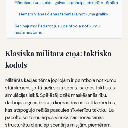
Plānošana un izpilde: galvenie principi jebkurām tēmām
Piemērs Vienas dienas tematiskā notikuma grafiks
Secinājums: Padarot jūsu peintbola notikumu
neaizmirstamu
Klasiskā militārā cīņa: taktiskā
kodols
Militārās kaujas tēma joprojām ir peintbola notikumu
stūrakmens, jo tā tieši virza sporta saknes taktiskās
simulācijas laikā. Spēlētāji dzēš maskēšanās rīku,
darbojas ugunsdzēsēju komandās un izpilda mērķus,
kas atspoguļo reālās pasaules sīkvienību taktiku. Lai
paceltu šo tēmu ārpus vienkāršas nošaušanas,
strukturētu dienu ap scenārija misijām, piemēram,