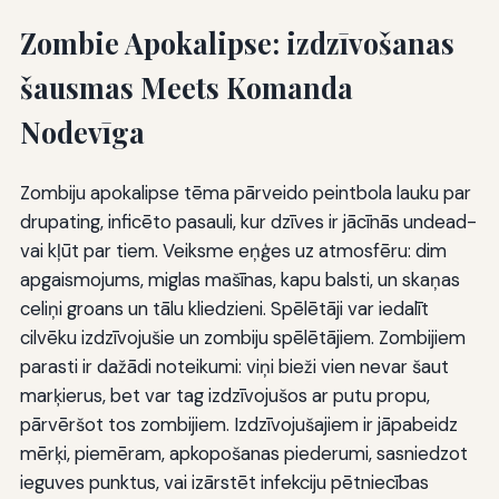
Zombie Apokalipse: izdzīvošanas
šausmas Meets Komanda
Nodevīga
Zombiju apokalipse tēma pārveido peintbola lauku par
drupating, inficēto pasauli, kur dzīves ir jācīnās undead-
vai kļūt par tiem. Veiksme eņģes uz atmosfēru: dim
apgaismojums, miglas mašīnas, kapu balsti, un skaņas
celiņi groans un tālu kliedzieni. Spēlētāji var iedalīt
cilvēku izdzīvojušie un zombiju spēlētājiem. Zombijiem
parasti ir dažādi noteikumi: viņi bieži vien nevar šaut
marķierus, bet var tag izdzīvojušos ar putu propu,
pārvēršot tos zombijiem. Izdzīvojušajiem ir jāpabeidz
mērķi, piemēram, apkopošanas piederumi, sasniedzot
ieguves punktus, vai izārstēt infekciju pētniecības