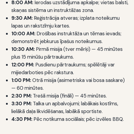
8:00 AM:
Ierodas uzstādījuma apkalpe; vietas balsti,
skaņas sistēma un instruktāžas zona.
9:30 AM:
Reģistrācija atveras; izplata noteikumu
lapas un rakstzīmju kartes.
10:00 AM:
Drošības instruktāža un tēmas ievads;
demonstrēt jebkurus īpašus noteikumus.
10:30 AM:
Pirmā misija (tver mērķi) — 45 minūtes
plus 15 minūšu pārtraukums.
12:00 PM:
Pusdienu pārtraukums; spēlētāji var
mijiedarboties pēc rakstura.
1:00 PM:
Otrā misija (asimetriska vai bosa saskare)
— 60 minūtes.
2:30 PM:
Trešā misija (fināli) — 45 minūtes.
3:30 PM:
Talka un apbalvojumi; labākais kostīms,
lielākā daļa likvidēšanas, labākā sportiste.
4:30 PM:
Pēc notikuma sociālais; pēc izvēles BBQ.