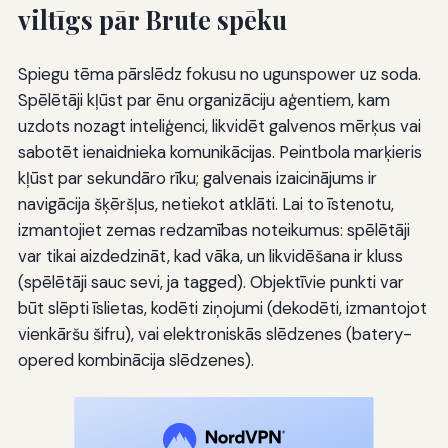
viltīgs pār Brute spēku
Spiegu tēma pārslēdz fokusu no ugunspower uz soda.
Spēlētāji kļūst par ēnu organizāciju aģentiem, kam
uzdots nozagt inteliģenci, likvidēt galvenos mērķus vai
sabotēt ienaidnieka komunikācijas. Peintbola marķieris
kļūst par sekundāro rīku; galvenais izaicinājums ir
navigācija šķēršļus, netiekot atklāti. Lai to īstenotu,
izmantojiet zemas redzamības noteikumus: spēlētāji
var tikai aizdedzināt, kad vāka, un likvidēšana ir kluss
(spēlētāji sauc sevi, ja tagged). Objektīvie punkti var
būt slēpti īslietas, kodēti ziņojumi (dekodēti, izmantojot
vienkāršu šifru), vai elektroniskās slēdzenes (batery-
opered kombinācija slēdzenes).