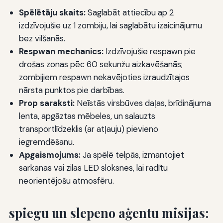
Spēlētāju skaits:
Saglabāt attiecību ap 2
izdzīvojušie uz 1 zombiju, lai saglabātu izaicinājumu
bez vilšanās.
Respwan mechanics:
Izdzīvojušie respawn pie
drošas zonas pēc 60 sekunžu aizkavēšanās;
zombijiem respawn nekavējoties izraudzītajos
nārsta punktos pie darbības.
Prop saraksti:
Neīstās virsbūves daļas, brīdinājuma
lenta, apgāztas mēbeles, un salauzts
transportlīdzeklis (ar atļauju) pievieno
iegremdēšanu.
Apgaismojums:
Ja spēlē telpās, izmantojiet
sarkanas vai zilas LED sloksnes, lai radītu
neorientējošu atmosfēru.
spiegu un slepeno aģentu misijas: