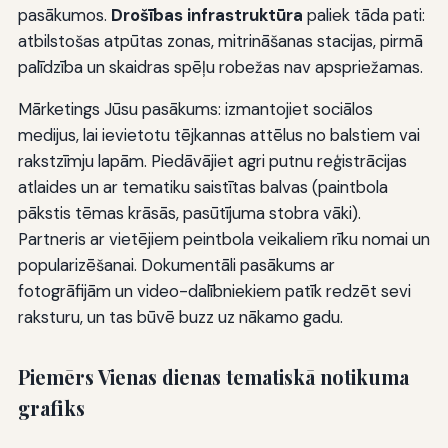
pasākumos.
Drošības infrastruktūra
paliek tāda pati:
atbilstošas atpūtas zonas, mitrināšanas stacijas, pirmā
palīdzība un skaidras spēļu robežas nav apspriežamas.
Mārketings Jūsu pasākums: izmantojiet sociālos
medijus, lai ievietotu tējkannas attēlus no balstiem vai
rakstzīmju lapām. Piedāvājiet agri putnu reģistrācijas
atlaides un ar tematiku saistītas balvas (paintbola
pākstis tēmas krāsās, pasūtījuma stobra vāki).
Partneris ar vietējiem peintbola veikaliem rīku nomai un
popularizēšanai. Dokumentāli pasākums ar
fotogrāfijām un video-dalībniekiem patīk redzēt sevi
raksturu, un tas būvē buzz uz nākamo gadu.
Piemērs Vienas dienas tematiskā notikuma
grafiks