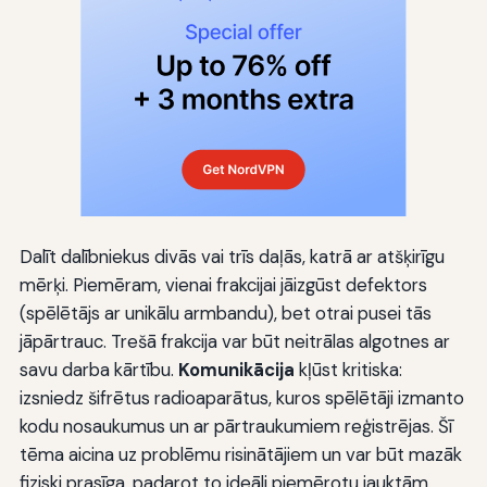
Dalīt dalībniekus divās vai trīs daļās, katrā ar atšķirīgu
mērķi. Piemēram, vienai frakcijai jāizgūst defektors
(spēlētājs ar unikālu armbandu), bet otrai pusei tās
jāpārtrauc. Trešā frakcija var būt neitrālas algotnes ar
savu darba kārtību.
Komunikācija
kļūst kritiska:
izsniedz šifrētus radioaparātus, kuros spēlētāji izmanto
kodu nosaukumus un ar pārtraukumiem reģistrējas. Šī
tēma aicina uz problēmu risinātājiem un var būt mazāk
fiziski prasīga, padarot to ideāli piemērotu jauktām