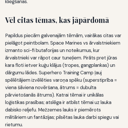
kliegšanas.
Vēl citas tēmas, kas jāpārdomā
Papildus piecām galvenajām tēmām, vairākas citas var
pielāgot peintbolam. Space Marines vs ārvalstniekiem
izmanto sci-fi butaforijas un noteikumus, kur
ārvalstnieki var rāpot caur tuneļiem. Pirāts pret jūras
kara floti ietver kuģu klājus (tropes, gangplankas) un
dārgumu lādes. Superhero Training Camp ļauj
spēlētājiem izvēlēties varoņa spēku (superstiprība =
viena šāviena novēršana, ātrums = dubulta
pārvietošanās ātrums). Katrai tēmai ir unikālas
loģistikas prasības; atslēga ir atbilst tēmai uz lauka
dabisko reljefu. Mežzemes lauks ir piemērots
militāriem un fantāzijas; pilsētas lauka darbi spiegu vai
rietumu.