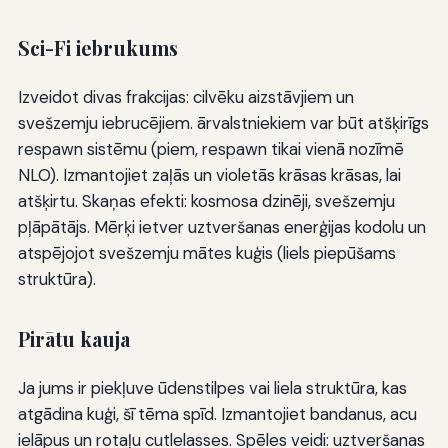
Sci-Fi iebrukums
Izveidot divas frakcijas: cilvēku aizstāvjiem un
svešzemju iebrucējiem. ārvalstniekiem var būt atšķirīgs
respawn sistēmu (piem, respawn tikai vienā nozīmē
NLO). Izmantojiet zaļās un violetās krāsas krāsas, lai
atšķirtu. Skaņas efekti: kosmosa dzinēji, svešzemju
pļāpātājs. Mērķi ietver uztveršanas enerģijas kodolu un
atspējojot svešzemju mātes kuģis (liels piepūšams
struktūra).
Pirātu kauja
Ja jums ir piekļuve ūdenstilpes vai liela struktūra, kas
atgādina kuģi, šī tēma spīd. Izmantojiet bandanus, acu
ielāpus un rotaļu cutlelasses. Spēles veidi: uztveršanas