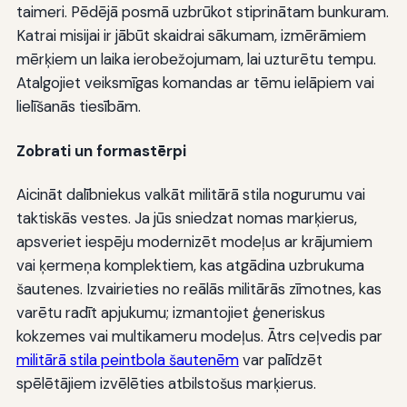
taimeri. Pēdējā posmā uzbrūkot stiprinātam bunkuram.
Katrai misijai ir jābūt skaidrai sākumam, izmērāmiem
mērķiem un laika ierobežojumam, lai uzturētu tempu.
Atalgojiet veiksmīgas komandas ar tēmu ielāpiem vai
lielīšanās tiesībām.
Zobrati un formastērpi
Aicināt dalībniekus valkāt militārā stila nogurumu vai
taktiskās vestes. Ja jūs sniedzat nomas marķierus,
apsveriet iespēju modernizēt modeļus ar krājumiem
vai ķermeņa komplektiem, kas atgādina uzbrukuma
šautenes. Izvairieties no reālās militārās zīmotnes, kas
varētu radīt apjukumu; izmantojiet ģeneriskus
kokzemes vai multikameru modeļus. Ātrs ceļvedis par
militārā stila peintbola šautenēm
var palīdzēt
spēlētājiem izvēlēties atbilstošus marķierus.