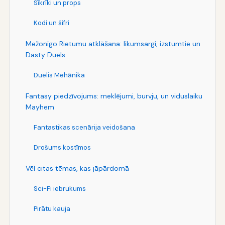
Sīkrīki un props
Kodi un šifri
Mežonīgo Rietumu atklāšana: likumsargi, izstumtie un
Dasty Duels
Duelis Mehānika
Fantasy piedzīvojums: meklējumi, burvju, un viduslaiku
Mayhem
Fantastikas scenārija veidošana
Drošums kostīmos
Vēl citas tēmas, kas jāpārdomā
Sci-Fi iebrukums
Pirātu kauja