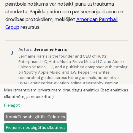
peintbola notikums var noteikt jaunu uztraukuma
standartu. Papildu padomiem par scenāriju dizainu un
drošības protokoliem, meklējiet
American Paintball
Group
resursus.
Autors:
Jermaine Harris
J
Jermaine Harris is the founder and CEO of Hutts
Enterprises LLC, Hutts Media, Breve Music LLC, and Atomik
Falcon Studios LLC, and a published composer with catalog
on Spotify, Apple Music, and J.W. Pepper. He writes
researched guides across history, animals, automotive,
HVAC, engineering, aviation, anime, geography, gaming,
technology, and personal finance — drafted with AI writing
Mēs izmantojam privātumam draudzīgu analītiku (bez analītikas
tools and reviewed before publishing.
sīkdatnēm, ja nepiekrītat).
Publicēja
Curious Fox Learning
Pielāgot
© 2026
Curious Fox Learning
Noraidīt neobligātās sīkdatnes
Sākums
Raksti
Par mums
Privātums
Pieņemt neobligātās sīkdatnes