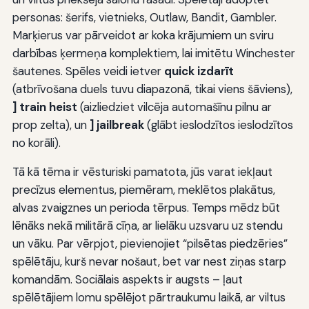
personas: šerifs, vietnieks, Outlaw, Bandit, Gambler.
Marķierus var pārveidot ar koka krājumiem un sviru
darbības ķermeņa komplektiem, lai imitētu Winchester
šautenes. Spēles veidi ietver
quick izdarīt
(atbrīvošana duels tuvu diapazonā, tikai viens šāviens),
] train heist
(aizliedziet vilcēja automašīnu pilnu ar
prop zelta), un
] jailbreak
(glābt ieslodzītos ieslodzītos
no korāli).
Tā kā tēma ir vēsturiski pamatota, jūs varat iekļaut
precīzus elementus, piemēram, meklētos plakātus,
alvas zvaigznes un perioda tērpus. Temps mēdz būt
lēnāks nekā militārā cīņa, ar lielāku uzsvaru uz stendu
un vāku. Par vērpjot, pievienojiet “pilsētas piedzēries”
spēlētāju, kurš nevar nošaut, bet var nest ziņas starp
komandām. Sociālais aspekts ir augsts – ļaut
spēlētājiem lomu spēlējot pārtraukumu laikā, ar viltus