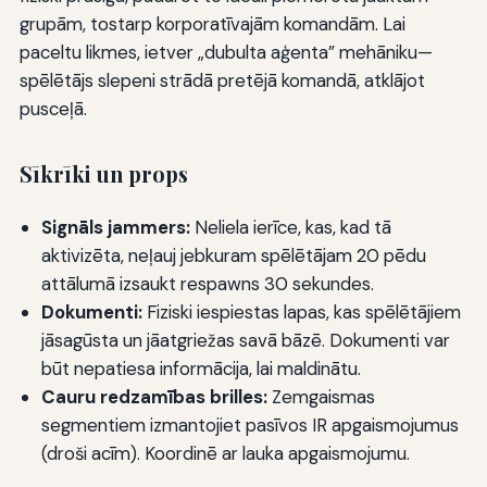
grupām, tostarp korporatīvajām komandām. Lai
paceltu likmes, ietver „dubulta aģenta” mehāniku—
spēlētājs slepeni strādā pretējā komandā, atklājot
pusceļā.
Sīkrīki un props
Signāls jammers:
Neliela ierīce, kas, kad tā
aktivizēta, neļauj jebkuram spēlētājam 20 pēdu
attālumā izsaukt respawns 30 sekundes.
Dokumenti:
Fiziski iespiestas lapas, kas spēlētājiem
jāsagūsta un jāatgriežas savā bāzē. Dokumenti var
būt nepatiesa informācija, lai maldinātu.
Cauru redzamības brilles:
Zemgaismas
segmentiem izmantojiet pasīvos IR apgaismojumus
(droši acīm). Koordinē ar lauka apgaismojumu.