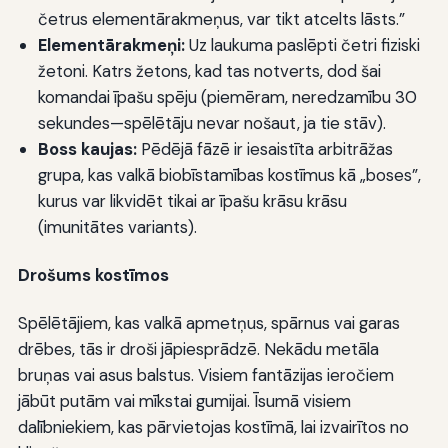
četrus elementārakmeņus, var tikt atcelts lāsts.”
Elementārakmeņi:
Uz laukuma paslēpti četri fiziski
žetoni. Katrs žetons, kad tas notverts, dod šai
komandai īpašu spēju (piemēram, neredzamību 30
sekundes—spēlētāju nevar nošaut, ja tie stāv).
Boss kaujas:
Pēdējā fāzē ir iesaistīta arbitrāžas
grupa, kas valkā biobīstamības kostīmus kā „boses”,
kurus var likvidēt tikai ar īpašu krāsu krāsu
(imunitātes variants).
Drošums kostīmos
Spēlētājiem, kas valkā apmetņus, spārnus vai garas
drēbes, tās ir droši jāpiesprādzē. Nekādu metāla
bruņas vai asus balstus. Visiem fantāzijas ieročiem
jābūt putām vai mīkstai gumijai. Īsumā visiem
dalībniekiem, kas pārvietojas kostīmā, lai izvairītos no