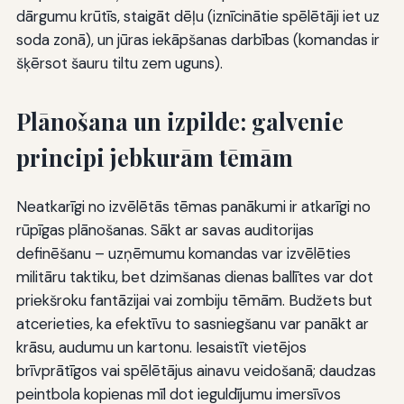
dārgumu krūtīs, staigāt dēļu (iznīcinātie spēlētāji iet uz
soda zonā), un jūras iekāpšanas darbības (komandas ir
šķērsot šauru tiltu zem uguns).
Plānošana un izpilde: galvenie
principi jebkurām tēmām
Neatkarīgi no izvēlētās tēmas panākumi ir atkarīgi no
rūpīgas plānošanas. Sākt ar savas auditorijas
definēšanu – uzņēmumu komandas var izvēlēties
militāru taktiku, bet dzimšanas dienas ballītes var dot
priekšroku fantāzijai vai zombiju tēmām. Budžets but
atcerieties, ka efektīvu to sasniegšanu var panākt ar
krāsu, audumu un kartonu. Iesaistīt vietējos
brīvprātīgos vai spēlētājus ainavu veidošanā; daudzas
peintbola kopienas mīl dot ieguldījumu imersīvos