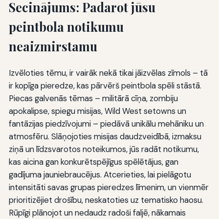
Secinājums: Padarot jūsu
peintbola notikumu
neaizmirstamu
Izvēloties tēmu, ir vairāk nekā tikai jāizvēlas zīmols – tā
ir kopīga pieredze, kas pārvērš peintbola spēli stāstā.
Piecas galvenās tēmas – militārā cīņa, zombiju
apokalipse, spiegu misijas, Wild West setowns un
fantāzijas piedzīvojumi – piedāvā unikālu mehāniku un
atmosfēru. Slāņojoties misijas daudzveidībā, izmaksu
ziņā un līdzsvarotos noteikumos, jūs radāt notikumu,
kas aicina gan konkurētspējīgus spēlētājus, gan
gadījuma jauniebraucējus. Atcerieties, lai pielāgotu
intensitāti savas grupas pieredzes līmenim, un vienmēr
prioritizējiet drošību, neskatoties uz tematisko haosu.
Rūpīgi plānojot un nedaudz radoši faljē, nākamais