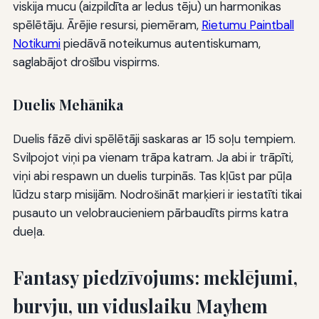
viskija mucu (aizpildīta ar ledus tēju) un harmonikas
spēlētāju. Ārējie resursi, piemēram,
Rietumu Paintball
Notikumi
piedāvā noteikumus autentiskumam,
saglabājot drošību vispirms.
Duelis Mehānika
Duelis fāzē divi spēlētāji saskaras ar 15 soļu tempiem.
Svilpojot viņi pa vienam trāpa katram. Ja abi ir trāpīti,
viņi abi respawn un duelis turpinās. Tas kļūst par pūļa
lūdzu starp misijām. Nodrošināt marķieri ir iestatīti tikai
pusauto un velobraucieniem pārbaudīts pirms katra
dueļa.
Fantasy piedzīvojums: meklējumi,
burvju, un viduslaiku Mayhem