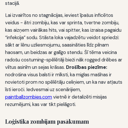
stacijā.
Lai izvairītos no stagnācijas, ieviest īpašus inficētos
veidus - ātri zombiju, kas var sprinta, tvertne zombiju,
kas aizņem vairākas hits, vai spitter, kas izraisa pagaidu
“infekcija” sodu. Stāsta loka vajadzētu veidot spriedzi:
sākt ar lēnu uzliesmojumu, saasināties līdz pilnam
haosam, un beidzas ar galīgo stendu. Šī tēma veicina
radošu costuming-spēlētāji bieži nāk rogged drēbes ar
viltus asinīm un sejas krāsas.
Drošības piezīme:
nodrošina visus balsti ir mīksti, ka miglas mašīnas ir
novietoti prom no spēlētāju celiņiem, un ka nav atļauts
īsti ieroči. Iedvesmai uz scenārijiem,
paintballzombies.com
vietnē ir detalizēti misijas
rezumējumi, kas var tikt pielāgoti.
Loģistika zombijam pasākumam