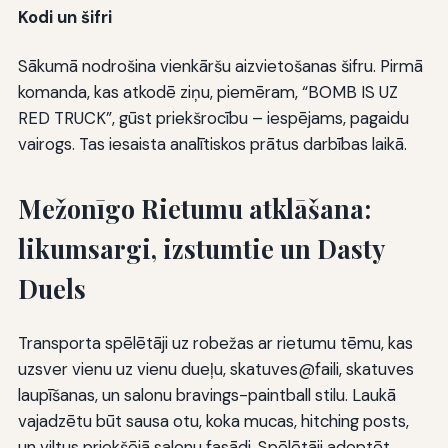
Kodi un šifri
Sākumā nodrošina vienkāršu aizvietošanas šifru. Pirmā
komanda, kas atkodē ziņu, piemēram, “BOMB IS UZ
RED TRUCK”, gūst priekšrocību – iespējams, pagaidu
vairogs. Tas iesaista analītiskos prātus darbības laikā.
Mežonīgo Rietumu atklāšana:
likumsargi, izstumtie un Dasty
Duels
Transporta spēlētāji uz robežas ar rietumu tēmu, kas
uzsver vienu uz vienu dueļu, skatuves@faili, skatuves
laupīšanas, un salonu bravings-paintball stilu. Laukā
vajadzētu būt sausa otu, koka mucas, hitching posts,
un viltus priekšējā salonu fasādi. Spēlētāji adoptēt