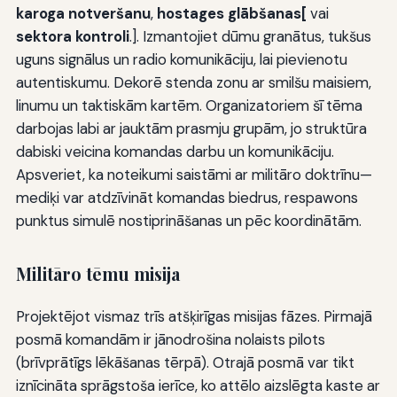
karoga notveršanu
,
hostages glābšanas[
vai
sektora kontroli
.]. Izmantojiet dūmu granātus, tukšus
uguns signālus un radio komunikāciju, lai pievienotu
autentiskumu. Dekorē stenda zonu ar smilšu maisiem,
linumu un taktiskām kartēm. Organizatoriem šī tēma
darbojas labi ar jauktām prasmju grupām, jo struktūra
dabiski veicina komandas darbu un komunikāciju.
Apsveriet, ka noteikumi saistāmi ar militāro doktrīnu—
mediķi var atdzīvināt komandas biedrus, respawons
punktus simulē nostiprināšanas un pēc koordinātām.
Militāro tēmu misija
Projektējot vismaz trīs atšķirīgas misijas fāzes. Pirmajā
posmā komandām ir jānodrošina nolaists pilots
(brīvprātīgs lēkāšanas tērpā). Otrajā posmā var tikt
iznīcināta sprāgstoša ierīce, ko attēlo aizslēgta kaste ar