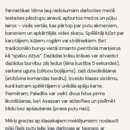
Fantastikas tēma ļauj radošumam darboties mežā.
Ieskaties pilsdrupu ainavā, apburtos mežos un pūķu
lairos – visās vietās, kas pārtop par putu akmeņiem,
baneriem un apkārtējās vides skaņu. Spēlētāji kļūst par
karotājiem, kūļiem, rogām vai strēlniekiem. Bet
tradicionālo burvju vietā izmanto peintbola marķierus
kā “spalvu zižļus”. Dažādas krāsu krāsas var atveidot
dažādus burvību: zils ledus (lēna kustība 5 sekundes),
sarkans uguns (cēloņu bojājums), zaļš dziedināšanai
(atdzīvina komandas biedru). Izveido klases sistēmu,
kurā katram spēlētājam ir unikāla spēju karte.
Piemēram, Paladīns var veikt divus hitus pirms
likvidēšanas, bet Asassan var aizlavīties un pielīmēt
kādu bez apšaušanas (prasa putu nazi).
Mērķi griežas ap klasiskajiem meklējumiem: noslaucīt
pūķi (liels putu lelle, kas darbojas ar tiesnesi, ar