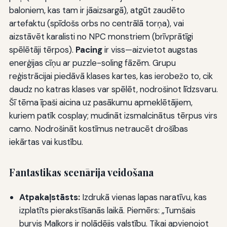
baloniem, kas tam ir jāaizsargā), atgūt zaudēto
artefaktu (spīdošs orbs no centrālā torņa), vai
aizstāvēt karalisti no NPC monstriem (brīvprātīgi
spēlētāji tērpos).
Pacing
ir viss—aizvietot augstas
enerģijas cīņu ar puzzle-soling fāzēm. Grupu
reģistrācijai piedāvā klases kartes, kas ierobežo to, cik
daudz no katras klases var spēlēt, nodrošinot līdzsvaru.
Šī tēma īpaši aicina uz pasākumu apmeklētājiem,
kuriem patīk cosplay; mudināt izsmalcinātus tērpus virs
camo. Nodrošināt kostīmus netraucēt drošības
iekārtas vai kustību.
Fantastikas scenārija veidošana
Atpakaļstāsts:
Izdrukā vienas lapas naratīvu, kas
izplatīts pierakstīšanās laikā. Piemērs: „Tumšais
burvis Malkors ir nolādējis valstību. Tikai apvienojot