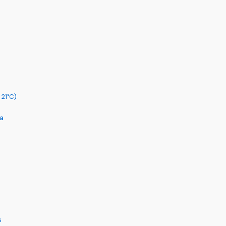
 21°C)
na
s