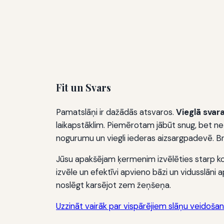
Fit un Svars
Pamatslāņi ir dažādās atsvaros.
Vieglā svar
laikapstāklim. Piemērotam jābūt snug, bet n
nogurumu un viegli iederas aizsargpadevē. Br
Jūsu apakšējam ķermenim izvēlēties starp komp
izvēle un efektīvi apvieno bāzi un vidusslān
noslēgt karsējot zem žeņšeņa.
Uzzināt vairāk par vispārējiem slāņu veidoša