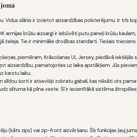
s jomā
 Vidus slānis ir izvietot aizsardzības polsterējumu. Ir trīs k
 armijas krūšu aizsargi ir iebūvēti putu paneļi krūšu kaulam,
 želeja. Tie ir minimālie drošības standarti. Tiešais trieciens
šeņas, piemēram, Krāsošanas UL Jersey, piedāvā iekšējās si
got aizsardzību, pamatojoties uz laika apstākļiem. Jūs pievie
uz karstu laiku.
n slīdņu šorti ir atsevišķi zobratu gabali, kas nēsāti virs pam
dz siltuma kā pilna veste. Šī ir iecienītākā sistēma ātrspēle
u (kāts zips) vai zip-front aizvēršanu. Šīs funkcijas ļauj jum