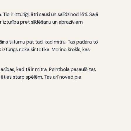
ir izturīgi, ātri sausi un salīdzinoši lēti. Šajā
 izturība pret slīdēšanu un abrazīviem
ina siltumu pat tad, kad mitru. Tas padara to
izturīgs nekā sintētika. Merino krekls, kas
ašības, kad tā ir mitra. Peintbola pasaulē tas
tēties starp spēlēm. Tas arī noved pie