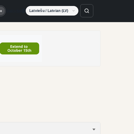
Valoda
o