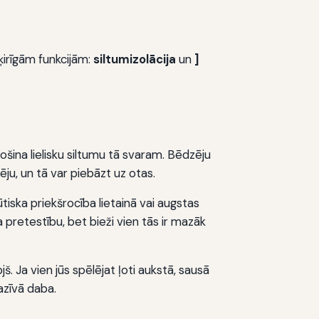
šķirīgām funkcijām:
siltumizolācija
un
]
ošina lielisku siltumu tā svaram. Bēdzēju
vēju, un tā var piebāzt uz otas.
ūtiska priekšrocība lietainā vai augstas
 pretestību, bet bieži vien tās ir mazāk
š. Ja vien jūs spēlējat ļoti aukstā, sausā
azīvā daba.