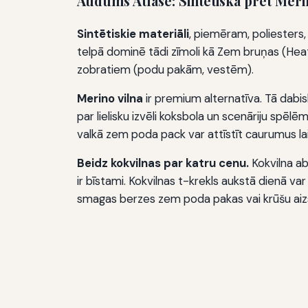
Audums Atlase: Sintētiska pret Meri
Sintētiskie materiāli
, piemēram, poliesters, p
telpā dominē tādi zīmoli kā Zem bruņas (HeatG
zobratiem (podu pakām, vestēm).
Merino vilna
ir premium alternatīva. Tā dabi
par lielisku izvēli koksbola un scenāriju spēl
valkā zem poda pack var attīstīt caurumus laik
Beidz kokvilnas par katru cenu.
Kokvilna ab
ir bīstami. Kokvilnas t-krekls aukstā dienā 
smagas berzes zem poda pakas vai krūšu aiz