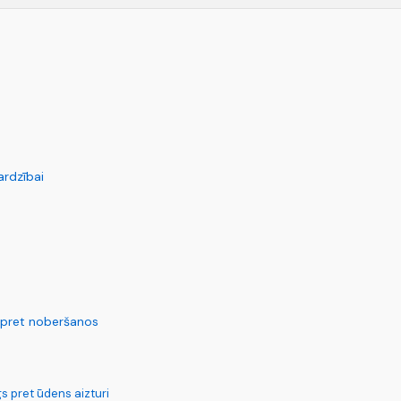
t
ardzībai
ai pret noberšanos
s pret ūdens aizturi