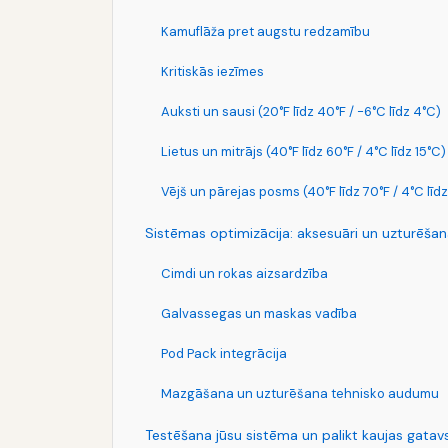
Kamuflāža pret augstu redzamību
Kritiskās iezīmes
Auksti un sausi (20°F līdz 40°F / -6°C līdz 4°C)
Lietus un mitrājs (40°F līdz 60°F / 4°C līdz 15°C)
Vējš un pārejas posms (40°F līdz 70°F / 4°C līdz
Sistēmas optimizācija: aksesuāri un uzturēša
Cimdi un rokas aizsardzība
Galvassegas un maskas vadība
Pod Pack integrācija
Mazgāšana un uzturēšana tehnisko audumu
Testēšana jūsu sistēma un palikt kaujas gatav