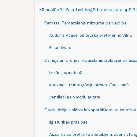
Kā noslāpēt Paintball Apģērbu Visu laiku spēlē
Pamats: Pamatslānis mitruma pārvaldībai
Audums Atlase: Sintētiska pret Merino Vilnu
Fit un Svars
Dzinējs un bruņas: vidusslānis izolācijai un aizs
Izolācijas materiāli
Ietekmes uz integrāciju aizsardzības jomā
Ventilācija un modularitāte
Čaula: ārējais slānis laikapstākļiem un izturīb
Ilgizturības prasības
Aizsardzība pret laika apstākļiem: ūdensizturīg