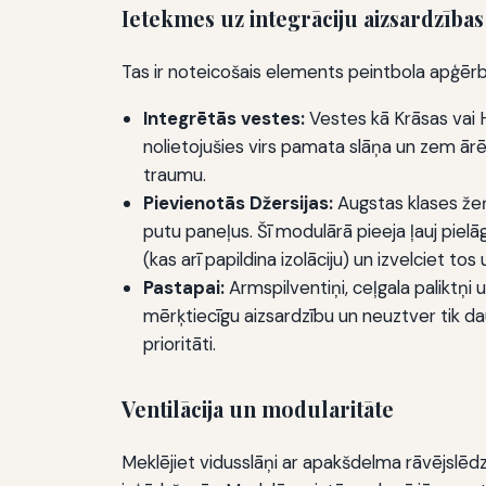
Ietekmes uz integrāciju aizsardzība
Tas ir noteicošais elements peintbola apģērbu.
Integrētās vestes:
Vestes kā Krāsas vai HK
nolietojušies virs pamata slāņa un zem ārējā
traumu.
Pievienotās Džersijas:
Augstas klases žeņ
putu paneļus. Šī modulārā pieeja ļauj pielā
(kas arī papildina izolāciju) un izvelciet tos 
Pastapai:
Armspilventiņi, ceļgala paliktņi u
mērķtiecīgu aizsardzību un neuztver tik dau
prioritāti.
Ventilācija un modularitāte
Meklējiet vidusslāņi ar apakšdelma rāvējslēdzēj