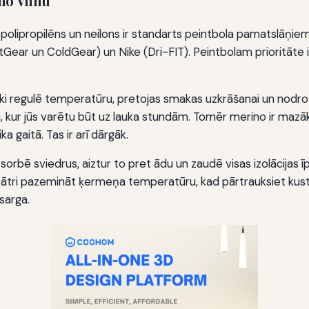
no Vilnu
olipropilēns un neilons ir standarts peintbola pamatslāņiem. Tie 
ear un ColdGear) un Nike (Dri-FIT). Peintbolam prioritāte ir
ski regulē temperatūru, pretojas smakas uzkrāšanai un nodroš
ēm, kur jūs varētu būt uz lauka stundām. Tomēr merino ir mazāk 
a gaitā. Tas ir arī dārgāk.
sorbē sviedrus, aiztur to pret ādu un zaudē visas izolācijas īp
var ātri pazemināt ķermeņa temperatūru, kad pārtrauksiet kus
sarga.