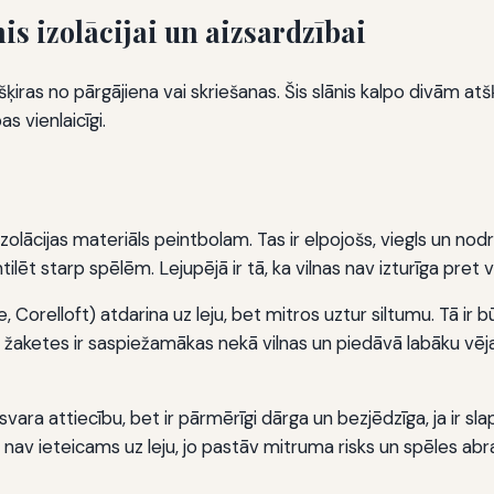
is izolācijai un aizsardzībai
atšķiras no pārgājiena vai skriešanas. Šis slānis kalpo divām at
as vienlaicīgi.
olācijas materiāls peintbolam. Tas ir elpojošs, viegls un nodr
ntilēt starp spēlēm. Lejupējā ir tā, ka vilnas nav izturīga pret 
 Corelloft) atdarina uz leju, bet mitros uztur siltumu. Tā ir b
 žaketes ir saspiežamākas nekā vilnas un piedāvā labāku vēja
ara attiecību, bet ir pārmērīgi dārga un bezjēdzīga, ja ir slapj
nav ieteicams uz leju, jo pastāv mitruma risks un spēles abr