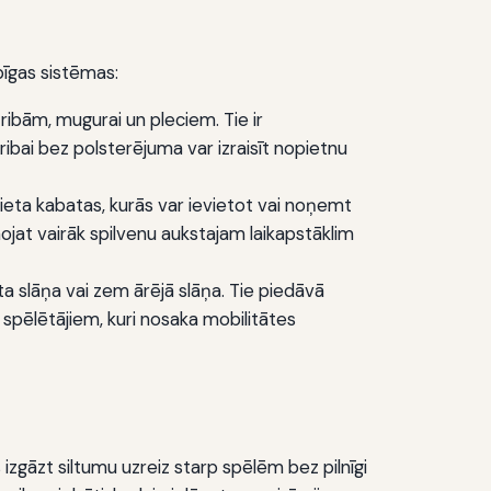
opīgas sistēmas:
 ribām, mugurai un pleciem. Tie ir
 ribai bez polsterējuma var izraisīt nopietnu
eta kabatas, kurās var ievietot vai noņemt
nojat vairāk spilvenu aukstajam laikapstāklim
ata slāņa vai zem ārējā slāņa. Tie piedāvā
s spēlētājiem, kuri nosaka mobilitātes
s izgāzt siltumu uzreiz starp spēlēm bez pilnīgi