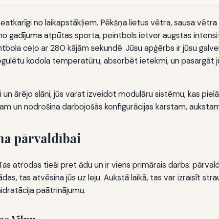
atkarīgi no laikapstākļiem. Pēkšņa lietus vētra, sausa vētra 
no gadījuma atpūtas sporta, peintbols ietver augstas intensit
ntbola ceļo ar 280 kājām sekundē. Jūsu apģērbs ir jūsu galve
regulētu kodola temperatūru, absorbēt ietekmi, un pasargāt jū
i un ārējo slāni, jūs varat izveidot modulāru sistēmu, kas pi
am un nodrošina darbojošās konfigurācijas karstam, aukstam
a pārvaldībai
. Tas atrodas tieši pret ādu un ir viens primārais darbs: pārval
ādas, tas atvēsina jūs uz leju. Aukstā laikā, tas var izraisīt s
idratācija paātrinājumu.