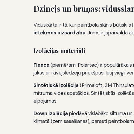
Dzinējs un bruņas: vidusslān
Viduskārta ir tā, kur peintbola slānis būtiski 
ietekmes aizsardzība
. Jums ir jāpārvalda ab
Izolācijas materiāli
Fleece
(piemēram, Polartec) ir populārākais iz
jakas ar rāvējslēdzēju priekšpusi ļauj viegli ve
Sintētiskā izolācija
(Primaloft, 3M Thinsulate,
mitruma vides apstākļos. Sintētiskās izolētās
elpojamas.
Down izolācija
piedāvā vislabāko siltuma un sv
klimatā (zem sasalšanas), parasti peintbolam 