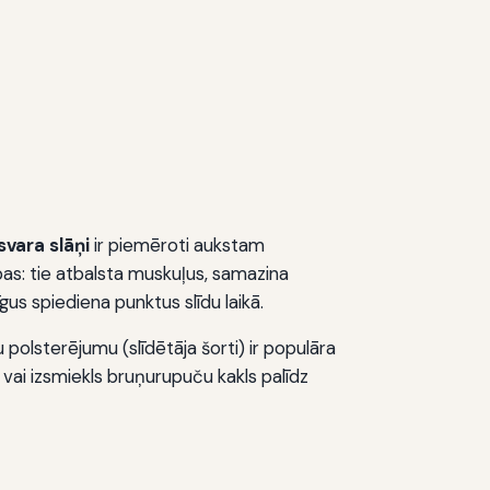
vara slāņi
ir piemēroti aukstam
as: tie atbalsta muskuļus, samazina
s spiediena punktus slīdu laikā.
polsterējumu (slīdētāja šorti) ir populāra
vai izsmiekls bruņurupuču kakls palīdz