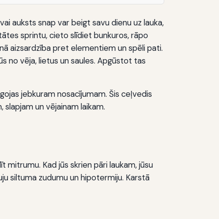
vai auksts snap var beigt savu dienu uz lauka,
ātes sprintu, cieto slīdiet bunkuros, rāpo
nā aizsardzība pret elementiem un spēli pati.
s no vēja, lietus un saules. Apgūstot tas
elāgojas jebkuram nosacījumam. Šis ceļvedis
, slapjam un vējainam laikam.
dīt mitrumu. Kad jūs skrien pāri laukam, jūsu
trauju siltuma zudumu un hipotermiju. Karstā