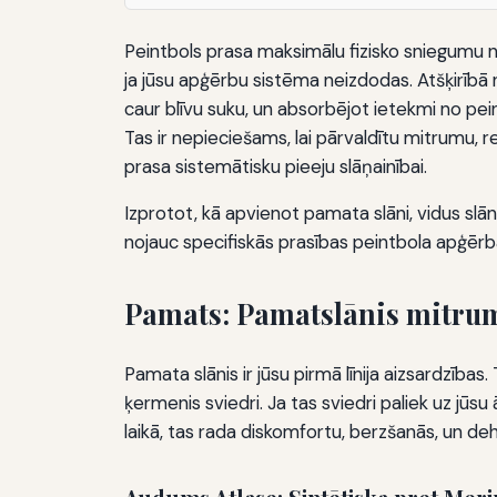
Peintbols prasa maksimālu fizisko sniegumu ne
ja jūsu apģērbu sistēma neizdodas. Atšķirībā 
caur blīvu suku, un absorbējot ietekmi no pei
Tas ir nepieciešams, lai pārvaldītu mitrumu, 
prasa sistemātisku pieeju slāņainībai.
Izprotot, kā apvienot pamata slāni, vidus slān
nojauc specifiskās prasības peintbola apģērb
Pamats: Pamatslānis mitrum
Pamata slānis ir jūsu pirmā līnija aizsardzības
ķermenis sviedri. Ja tas sviedri paliek uz jūsu 
laikā, tas rada diskomfortu, berzšanās, un deh