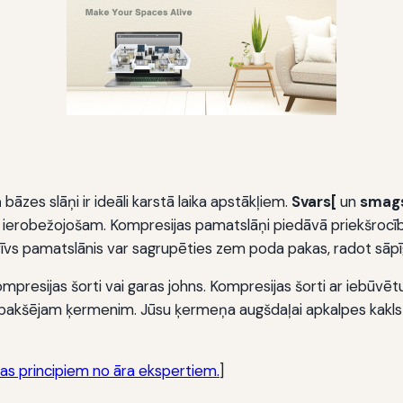
a
bāzes slāņi ir ideāli karstā laika apstākļiem.
Svars[
un
smags
e ierobežojošam. Kompresijas pamatslāņi piedāvā priekšrocīb
īvs pamatslānis var sagrupēties zem poda pakas, radot sāpīgu
resijas šorti vai garas johns. Kompresijas šorti ar iebūvētu 
i apakšējam ķermenim. Jūsu ķermeņa augšdaļai apkalpes kakls 
nas principiem no āra ekspertiem.
]