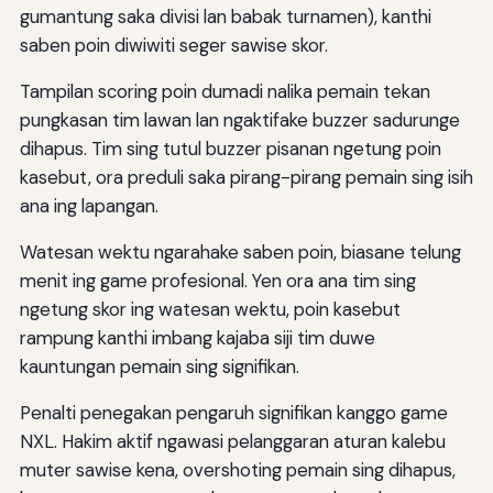
gumantung saka divisi lan babak turnamen), kanthi
saben poin diwiwiti seger sawise skor.
Tampilan scoring poin dumadi nalika pemain tekan
pungkasan tim lawan lan ngaktifake buzzer sadurunge
dihapus. Tim sing tutul buzzer pisanan ngetung poin
kasebut, ora preduli saka pirang-pirang pemain sing isih
ana ing lapangan.
Watesan wektu ngarahake saben poin, biasane telung
menit ing game profesional. Yen ora ana tim sing
ngetung skor ing watesan wektu, poin kasebut
rampung kanthi imbang kajaba siji tim duwe
kauntungan pemain sing signifikan.
Penalti penegakan pengaruh signifikan kanggo game
NXL. Hakim aktif ngawasi pelanggaran aturan kalebu
muter sawise kena, overshoting pemain sing dihapus,