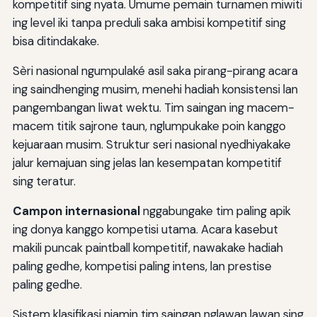
kompetitif sing nyata. Umume pemain turnamen miwiti
ing level iki tanpa preduli saka ambisi kompetitif sing
bisa ditindakake.
Sèri nasional ngumpulaké asil saka pirang-pirang acara
ing saindhenging musim, menehi hadiah konsistensi lan
pangembangan liwat wektu. Tim saingan ing macem-
macem titik sajrone taun, nglumpukake poin kanggo
kejuaraan musim. Struktur seri nasional nyedhiyakake
jalur kemajuan sing jelas lan kesempatan kompetitif
sing teratur.
Campon internasional
nggabungake tim paling apik
ing donya kanggo kompetisi utama. Acara kasebut
makili puncak paintball kompetitif, nawakake hadiah
paling gedhe, kompetisi paling intens, lan prestise
paling gedhe.
Sistem klasifikasi njamin tim saingan nglawan lawan sing