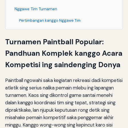
Nggawe Tim Turnamen
Pertimbangan kanggo Nggawe Tim
Pangembangan tim
Turnamen Paintball Popular:
Pangopènan tim
Pandhuan Komplek kanggo Acara
Kesimpulan
Kompetisi ing saindenging Donya
Paintball ngowahi saka kegiatan rekreasi dadi kompetisi
atletik sing serius nalika pemain mlebu ing lapangan
turnamen. Kaos sing dikontrol game santai menehi
dalan kanggo koordinasi tim sing tepat, strategi sing
dipraktikake, lan njupuk keputusan rong detik sing
misahake pemain kompetitif saka penggemar akhir
minggu. Kanggo wong-wong sing kepincut karo sisi