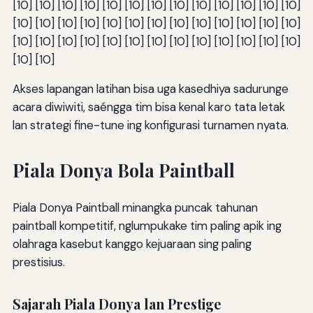
[10] [10] [10] [10] [10] [10] [10] [10] [10] [10] [10] [10] [10]
[10] [10] [10] [10] [10] [10] [10] [10] [10] [10] [10] [10] [10]
[10] [10] [10] [10] [10] [10] [10] [10] [10] [10] [10] [10] [10]
[10] [10]
Akses lapangan latihan bisa uga kasedhiya sadurunge
acara diwiwiti, saéngga tim bisa kenal karo tata letak
lan strategi fine-tune ing konfigurasi turnamen nyata.
Piala Donya Bola Paintball
Piala Donya Paintball minangka puncak tahunan
paintball kompetitif, nglumpukake tim paling apik ing
olahraga kasebut kanggo kejuaraan sing paling
prestisius.
Sajarah Piala Donya lan Prestige