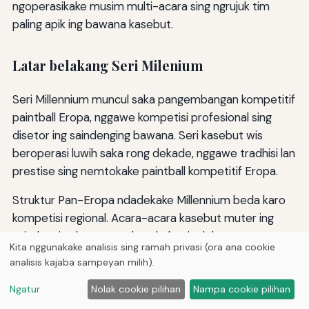
ngoperasikake musim multi-acara sing ngrujuk tim
paling apik ing bawana kasebut.
Latar belakang Seri Milenium
Seri Millennium muncul saka pangembangan kompetitif
paintball Eropa, nggawe kompetisi profesional sing
disetor ing saindenging bawana. Seri kasebut wis
beroperasi luwih saka rong dekade, nggawe tradhisi lan
prestise sing nemtokake paintball kompetitif Eropa.
Struktur Pan-Eropa ndadekake Millennium beda karo
kompetisi regional. Acara-acara kasebut muter ing
saindenging bawana, mbutuhake tim lelungan
Kita nggunakake analisis sing ramah privasi (ora ana cookie
internasional nalika ngenalake seri kasebut kanggo
analisis kajaba sampeyan milih).
komunitas paintball sing beda-beda.
Ngatur
Nolak cookie pilihan
Nampa cookie pilihan
Hubungan karo kompetisi Amerika kalebu kerjasama