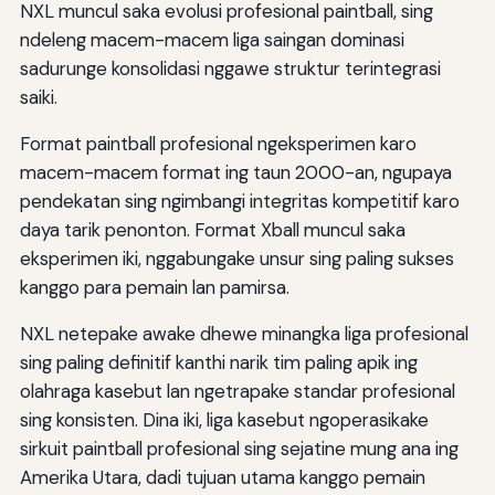
NXL muncul saka evolusi profesional paintball, sing
ndeleng macem-macem liga saingan dominasi
sadurunge konsolidasi nggawe struktur terintegrasi
saiki.
Format paintball profesional ngeksperimen karo
macem-macem format ing taun 2000-an, ngupaya
pendekatan sing ngimbangi integritas kompetitif karo
daya tarik penonton. Format Xball muncul saka
eksperimen iki, nggabungake unsur sing paling sukses
kanggo para pemain lan pamirsa.
NXL netepake awake dhewe minangka liga profesional
sing paling definitif kanthi narik tim paling apik ing
olahraga kasebut lan ngetrapake standar profesional
sing konsisten. Dina iki, liga kasebut ngoperasikake
sirkuit paintball profesional sing sejatine mung ana ing
Amerika Utara, dadi tujuan utama kanggo pemain