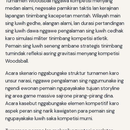
Turnamen Woodsball nggawa kompetisi menyang
medan alami, negesake pamikiran taktis lan kerajinan
lapangan tinimbang kacepetan mentah. Wilayah main
sing luwih gedhe, alangan alami, lan durasi pertandingan
sing luwih dawa nggawe pengalaman sing luwih cedhak
karo simulasi militer tinimbang kompetisi atletik.
Pemain sing luwih seneng ambane strategis tinimbang
tumindak refleksi asring gravitasi menyang kompetisi
Woodsball.
Acara skenario nggabungake struktur turnamen karo
unsur narasi, nggawe pengalaman sing nggumunake ing
ngendi ewonan pemain ngupayakake tujuan storyline
ing area game massive sajrone pirang-pirang dina.
Acara kasebut nggabungake elemen kompetitif karo
aspek peran sing narik kawigaten para pemain sing
ngupayakake luwih saka kompetisi murni.