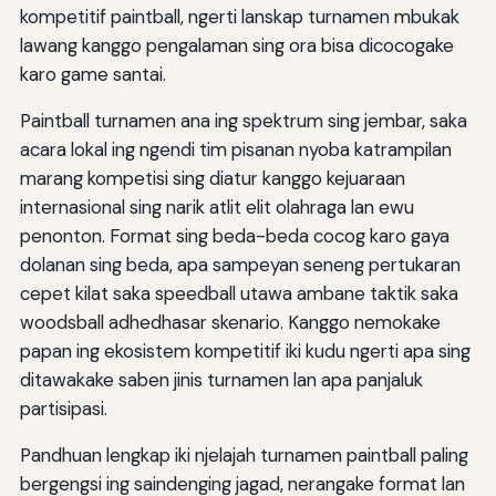
kompetitif paintball, ngerti lanskap turnamen mbukak
lawang kanggo pengalaman sing ora bisa dicocogake
karo game santai.
Paintball turnamen ana ing spektrum sing jembar, saka
acara lokal ing ngendi tim pisanan nyoba katrampilan
marang kompetisi sing diatur kanggo kejuaraan
internasional sing narik atlit elit olahraga lan ewu
penonton. Format sing beda-beda cocog karo gaya
dolanan sing beda, apa sampeyan seneng pertukaran
cepet kilat saka speedball utawa ambane taktik saka
woodsball adhedhasar skenario. Kanggo nemokake
papan ing ekosistem kompetitif iki kudu ngerti apa sing
ditawakake saben jinis turnamen lan apa panjaluk
partisipasi.
Pandhuan lengkap iki njelajah turnamen paintball paling
bergengsi ing saindenging jagad, nerangake format lan