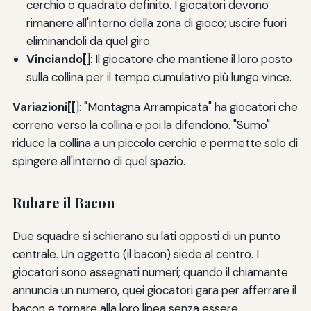
cerchio o quadrato definito. I giocatori devono
rimanere all'interno della zona di gioco; uscire fuori
eliminandoli da quel giro.
Vinciando[
]: Il giocatore che mantiene il loro posto
sulla collina per il tempo cumulativo più lungo vince.
Variazioni[[
]: "Montagna Arrampicata" ha giocatori che
correno verso la collina e poi la difendono. "Sumo"
riduce la collina a un piccolo cerchio e permette solo di
spingere all'interno di quel spazio.
Rubare il Bacon
Due squadre si schierano su lati opposti di un punto
centrale. Un oggetto (il bacon) siede al centro. I
giocatori sono assegnati numeri; quando il chiamante
annuncia un numero, quei giocatori gara per afferrare il
bacon e tornare alla loro linea senza essere