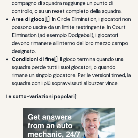
compagno di squadra raggiunge un punto di
controllo, o su un reset completo della squadra.
Area di gioco[[
]: In Circle Elimination, i giocatori non
possono uscire da un limite restringente. In Court
Elimination (ad esempio Dodgeball), i giocatori
devono rimanere all'interno del loro mezzo campo
designato.
Condizioni di fine[
]: Il gioco termina quando una
squadra perde tutti i suoi giocatori, o quando
rimane un singolo giocatore. Per le versioni timed, la
squadra con i più sopravvissuti al buzzer vince.
Le sotto-variazioni popolari[
: