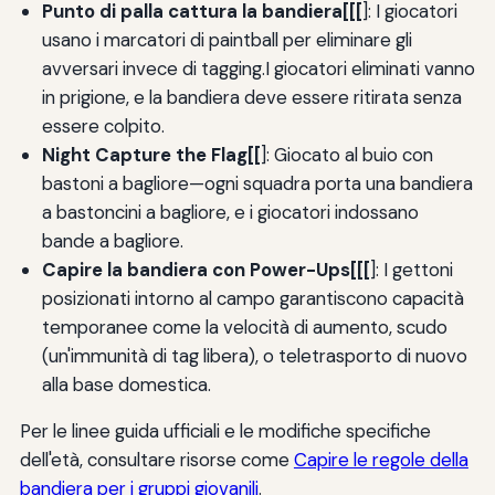
Punto di palla cattura la bandiera[[[
]: I giocatori
usano i marcatori di paintball per eliminare gli
avversari invece di tagging.I giocatori eliminati vanno
in prigione, e la bandiera deve essere ritirata senza
essere colpito.
Night Capture the Flag[[
]: Giocato al buio con
bastoni a bagliore—ogni squadra porta una bandiera
a bastoncini a bagliore, e i giocatori indossano
bande a bagliore.
Capire la bandiera con Power-Ups[[[
]: I gettoni
posizionati intorno al campo garantiscono capacità
temporanee come la velocità di aumento, scudo
(un'immunità di tag libera), o teletrasporto di nuovo
alla base domestica.
Per le linee guida ufficiali e le modifiche specifiche
dell'età, consultare risorse come
Capire le regole della
bandiera per i gruppi giovanili
.