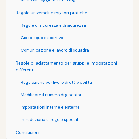
Regole universali e migliori pratiche
Regole di sicurezza e di sicurezza
Gioco equo e sportivo
Comunicazione e lavoro di squadra
Regole di adattamento per gruppi e impostazioni
differenti
Regolazione per livello di età e abilità
Modificare il numero di giocatori
Impostazioni interne e esterne
Introduzione di regole speciali
Conclusioni