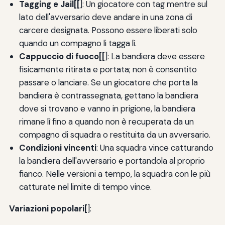
Tagging e Jail[[
]: Un giocatore con tag mentre sul
lato dell'avversario deve andare in una zona di
carcere designata. Possono essere liberati solo
quando un compagno li tagga lì.
Cappuccio di fuoco[[
]: La bandiera deve essere
fisicamente ritirata e portata; non è consentito
passare o lanciare. Se un giocatore che porta la
bandiera è contrassegnata, gettano la bandiera
dove si trovano e vanno in prigione, la bandiera
rimane lì fino a quando non è recuperata da un
compagno di squadra o restituita da un avversario.
Condizioni vincenti
: Una squadra vince catturando
la bandiera dell'avversario e portandola al proprio
fianco. Nelle versioni a tempo, la squadra con le più
catturate nel limite di tempo vince.
Variazioni popolari[
]: