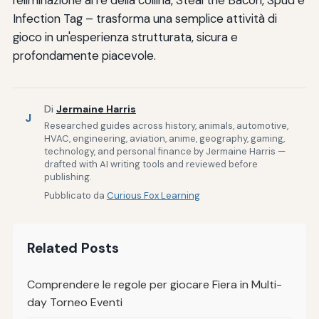
l'eliminazione al re della collina, Steal the Bacon, Spud e
Infection Tag – trasforma una semplice attività di
gioco in un'esperienza strutturata, sicura e
profondamente piacevole.
Di
Jermaine Harris
J
Researched guides across history, animals, automotive,
HVAC, engineering, aviation, anime, geography, gaming,
technology, and personal finance by Jermaine Harris —
drafted with AI writing tools and reviewed before
publishing.
Pubblicato da
Curious Fox Learning
Related Posts
Comprendere le regole per giocare Fiera in Multi-
day Torneo Eventi