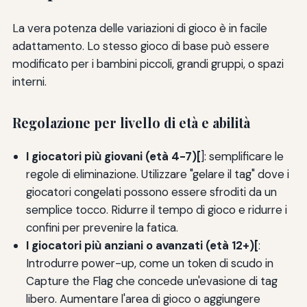
La vera potenza delle variazioni di gioco è in facile
adattamento. Lo stesso gioco di base può essere
modificato per i bambini piccoli, grandi gruppi, o spazi
interni.
Regolazione per livello di età e abilità
I giocatori più giovani (età 4-7)[
]: semplificare le
regole di eliminazione. Utilizzare "gelare il tag" dove i
giocatori congelati possono essere sfroditi da un
semplice tocco. Ridurre il tempo di gioco e ridurre i
confini per prevenire la fatica.
I giocatori più anziani o avanzati (età 12+)[
:
Introdurre power-up, come un token di scudo in
Capture the Flag che concede un'evasione di tag
libero. Aumentare l'area di gioco o aggiungere