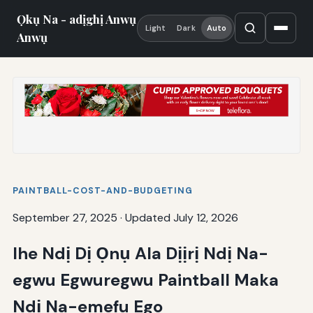
Ọkụ Na - adịghị Anwụ
Light
Dark
Auto
Anwụ
PAINTBALL-COST-AND-BUDGETING
September 27, 2025
·
Updated July 12, 2026
Ihe Ndị Dị Ọnụ Ala Dịịrị Ndị Na-
egwu Egwuregwu Paintball Maka
Ndị Na-emefu Ego