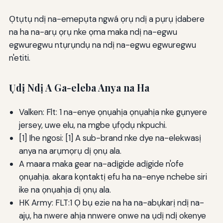
Ọtụtụ ndị na-emepụta ngwá ọrụ ndị a pụrụ ịdabere
na ha na-arụ ọrụ nke ọma maka ndị na-egwu
egwuregwu ntụrụndụ na ndị na-egwu egwuregwu
n'etiti.
Ụdị Ndị A Ga-eleba Anya na Ha
Valken: Flt: 1 na-enye ọnụahịa ọnụahịa nke gụnyere
jersey, uwe elu, na mgbe ụfọdụ nkpuchi.
[1] Ihe ngosi: [1] A sub-brand nke dye na-elekwasị
anya na arụmọrụ dị ọnụ ala.
A maara maka gear na-adịgide adịgide n'ofe
ọnụahịa. akara kọntaktị efu ha na-enye nchebe siri
ike na ọnụahịa dị ọnụ ala.
HK Army: FLT:1 Ọ bụ ezie na ha na-abụkarị ndị na-
ajụ, ha nwere ahịa nnwere onwe na ụdị ndị okenye