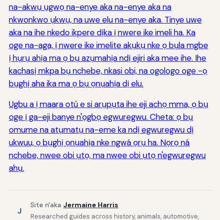
na-akwụ ụgwọ na-enye aka na-enye aka na
nkwonkwo ụkwụ, na uwe elu na-enye aka. Tinye uwe
aka na ihe nkedo ikpere dịka ị nwere ike imeli ha. Ka
oge na-aga, ị nwere ike imelite akụkụ nke ọ bụla mgbe
ị hụrụ ahịa ma ọ bụ azụmahịa ndị ejiri aka mee ihe. Ihe
kachasị mkpa bụ nchebe, nkasi obi, na ogologo oge -ọ
bụghị aha ika ma ọ bụ ọnụahịa dị elu.
Ugbu a ị maara otú e si arụpụta ihe eji achọ mma, ọ bụ
oge ị ga-eji banye n'ọgbọ egwuregwu. Cheta: ọ bụ
omume na atụmatụ na-eme ka ndị egwuregwu dị
ukwuu, ọ bụghị ọnụahịa nke ngwá ọrụ ha. Nọrọ ná
nchebe, nwee obi ụtọ, ma nwee obi ụtọ n'egwuregwu
ahụ.
Site n'aka
Jermaine Harris
J
Researched guides across history, animals, automotive,