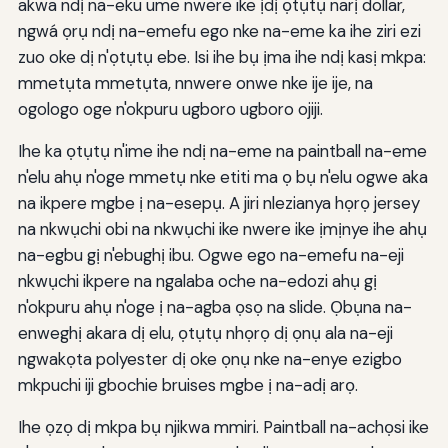
akwa ndị na-eku ume nwere ike ịdị ọtụtụ narị dollar,
ngwá ọrụ ndị na-emefu ego nke na-eme ka ihe ziri ezi
zuo oke dị n'ọtụtụ ebe. Isi ihe bụ ịma ihe ndị kasị mkpa:
mmetụta mmetụta, nnwere onwe nke ije ije, na
ogologo oge n'okpuru ugboro ugboro ojiji.
Ihe ka ọtụtụ n'ime ihe ndị na-eme na paintball na-eme
n'elu ahụ n'oge mmetụ nke etiti ma ọ bụ n'elu ogwe aka
na ikpere mgbe ị na-esepụ. A jiri nlezianya họrọ jersey
na nkwụchi obi na nkwụchi ike nwere ike ịmịnye ihe ahụ
na-egbu gị n'ebughị ibu. Ogwe ego na-emefu na-eji
nkwụchi ikpere na ngalaba oche na-edozi ahụ gị
n'okpuru ahụ n'oge ị na-agba ọsọ na slide. Ọbụna na-
enweghị akara dị elu, ọtụtụ nhọrọ dị ọnụ ala na-eji
ngwakọta polyester dị oke ọnụ nke na-enye ezigbo
mkpuchi iji gbochie bruises mgbe ị na-adị arọ.
Ihe ọzọ dị mkpa bụ njikwa mmiri. Paintball na-achọsi ike