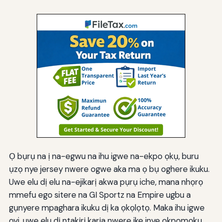
Ọ bụrụ na ị na-egwu na ihu igwe na-ekpo ọkụ, buru
ụzọ nye jersey nwere ogwe aka ma ọ bụ oghere ikuku.
Uwe elu dị elu na-ejikarị akwa pụrụ iche, mana nhọrọ
mmefu ego sitere na GI Sportz na Empire ugbu a
gụnyere mpaghara ikuku dị ka ọkọlọtọ. Maka ihu igwe
oyi, uwe elu dị ntakịrị karịa nwere ike inye okpomọkụ