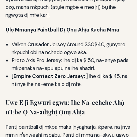
ọzọ, mana mkpuchi (atụle mgbe e mesịrị) bụ ihe
ngwọta dị mfe karị.
Ụlọ Mmanya Paintball Dị Ọnụ Ahịa Kacha Mma
Valken Crusader Jersey:Around $30$40, gụnyere
nkpuchi obi na nchedo ogwe aka.
Proto Axis Pro Jersey: Ihe dị ka $ 50, na-enye pads
mkpanaka na-apụ apụ na ihe ahaziri.
]Empire Contact Zero Jersey:
] Ihe dị ka $ 45, na
ntinye ihe na-eme ka ọ dị mfe.
Uwe E Ji Egwuri egwu: Ihe Na-echebe Ahụ́
n'Ebe Ọ Na-adịghị Ọnụ Ahịa
Pantị paintball dị mkpa maka ịnyagharịa, ikpere, na ịnya
mmiri n'enweghị nsogbu. Pantị dị mma na-akwụ ụgwọ