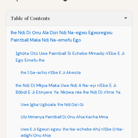
Table of Contents
Ihe Ndị Dị Ọnụ Ala Dịịrị Ndị Na-egwu Egwuregwu
Paintball Maka Ndị Na-emefu Ego
Ịghọta Otú Uwe Paintball Si Echebe Mmadụ n'Ebe E Ji
Ego Emefu Ihe
Ihe Ị Ga-achọ n'Ebe E Ji Akwọta
Ihe Ndị Dị Mkpa Maka Uwe Ndị A Na-eyi n'Ebe E Ji
Bọ́bọl E Ji Etinyere Ya: Nkọwa nke Ihe Ndị Dị n'Ime Ya
Uwe Ịgba Ụgbọala: Ihe Ndị Dịịrị Gị
Ụlọ Mmanya Paintball Dị Ọnụ Ahịa Kacha Mma
Uwe E Ji Egwuri egwu: Ihe Na-echebe Ahụ́ n'Ebe Ọ Na-
adịghị Ọnụ Ahịa