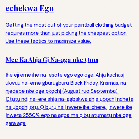
echekwa Ego
Getting the most out of your paintball clothing budget
requires more than just picking the cheapest option.
Use these tactics to maximize value.
Mee Ka Ahịa Gị Na-aga nke Ọma
Ihe eji eme ihe na-esote ego ego oge. Ahịa kachasị
ukwuu na-eme gburugburu Black Friday, Krismas, na
njedebe nke oge ọkọchị (August ruo Septemba).
Ọtụtụ ndị na-ere ahịa na-agbakwa ahịa ụbọchị ncheta
na ụbọchị ọrụ. Ọ bụrụ na ị nwere ike ichere, ị nwere ike
ịnweta 2550% ego na agba ma ọ bụ atụmatụ nke oge
gara aga.