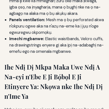
mma iji kwe ka mmegharị zuru oke maka ịkwaga,
ịgba ọsọ, na ịnyagharịa, mana ọ bụghị nke na ọ na-
agbagọ na alaka ma ọ bụ akụkụ akara.
Panels ventilation:
Mesh ma ọ bụ perforated akwa
n'okpuru ogwe aka na n'azụ na-eme ka ị jụụ n'oge
egwuregwu okpomọkụ.
Imechi mgbanwe:
Elastic waistbands, Velcro cuffs,
na drawingstrings enyere gị aka ịpị na-adabaghị na-
emefu ego na omenala mgbanwe.
Ihe Ndị Dị Mkpa Maka Uwe Ndị A
Na-eyi n'Ebe E Ji Bọ́bọl E Ji
Etinyere Ya: Nkọwa nke Ihe Ndị Dị
n'Ime Ya