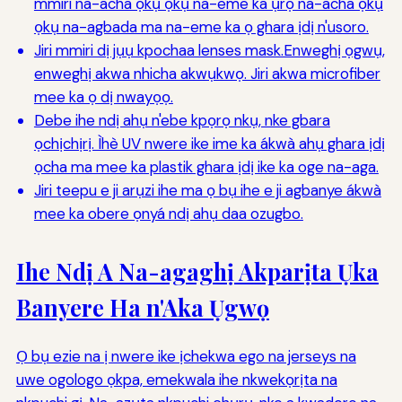
mmiri na-acha ọkụ ọkụ na-eme ka ụrọ na-acha ọkụ
ọkụ na-agbada ma na-eme ka ọ ghara ịdị n'usoro.
Jiri mmiri dị jụụ kpochaa lenses mask.Enweghị ọgwụ,
enweghị akwa nhicha akwụkwọ. Jiri akwa microfiber
mee ka ọ dị nwayọọ.
Debe ihe ndị ahụ n'ebe kpọrọ nkụ, nke gbara
ọchịchịrị. Ìhè UV nwere ike ime ka ákwà ahụ ghara ịdị
ọcha ma mee ka plastik ghara ịdị ike ka oge na-aga.
Jiri teepu e ji arụzi ihe ma ọ bụ ihe e ji agbanye ákwà
mee ka obere ọnyá ndị ahụ daa ozugbo.
Ihe Ndị A Na-agaghị Akparịta Ụka
Banyere Ha n'Aka Ụgwọ
Ọ bụ ezie na ị nwere ike ịchekwa ego na jerseys na
uwe ogologo ọkpa, emekwala ihe nkwekọrịta na