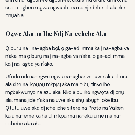
usoro oghere ngwa ngwaọbụna na njedebe dị ala nke
ọnụahịa.
Ogwe Aka na Ihe Ndị Na-echebe Aka
Ọ bụrụ na ị na-agba bọl, ọ ga-adị mma ka ị na-agba ya
n'aka, ma ọ bụrụ na ị na-agba ya n'aka, ọ ga-adị mma
ka ị na-agba ya n'aka.
Ụfọdụ ndị na-egwu egwu na-agbanwe uwe aka dị ọnụ
ala site na ịkpụpụ mkpịsị aka ma ọ bụ tinye ihe
mgbakwunye na azụ aka. Nke a bụ ihe ngwọta dị ọnụ
ala, mana jide n'aka na uwe aka ahụ abụghị oke ibu.
Ọtụtụ uwe aka dị iche iche sitere na Proto na Valken
ka a na-eme ka ha dị mkpa ma na-eku ume ma na-
echebe aka ahụ.