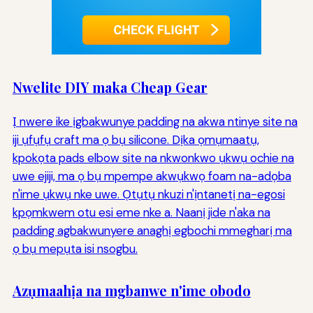
Nwelite DIY maka Cheap Gear
Ị nwere ike ịgbakwunye padding na akwa ntinye site na
iji ụfụfụ craft ma ọ bụ silicone. Dịka ọmụmaatụ,
kpokọta pads elbow site na nkwonkwo ụkwụ ochie na
uwe ejiji, ma ọ bụ mpempe akwụkwọ foam na-adọba
n'ime ụkwụ nke uwe. Ọtụtụ nkuzi n'ịntanetị na-egosi
kpọmkwem otu esi eme nke a. Naanị jide n'aka na
padding agbakwunyere anaghị egbochi mmegharị ma
ọ bụ mepụta isi nsogbu.
Azụmaahịa na mgbanwe n'ime obodo