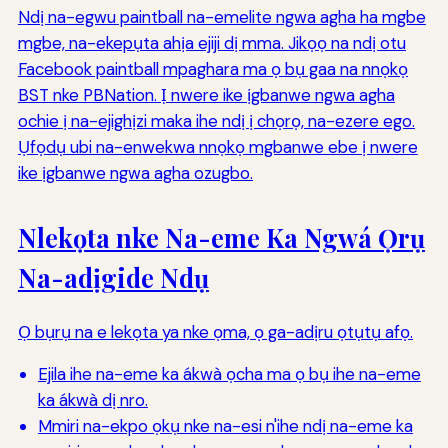
Ndị na-egwu paintball na-emelite ngwa agha ha mgbe
mgbe, na-ekepụta ahịa ejiji dị mma. Jikọọ na ndị otu
Facebook paintball mpaghara ma ọ bụ gaa na nnọkọ
BST nke PBNation. Ị nwere ike ịgbanwe ngwa agha
ochie ị na-ejighịzi maka ihe ndị ị chọrọ, na-ezere ego.
Ụfọdụ ubi na-enwekwa nnọkọ mgbanwe ebe ị nwere
ike ịgbanwe ngwa agha ozugbo.
Nlekọta nke Na-eme Ka Ngwá Ọrụ
Na-adịgide Ndụ
Ọ bụrụ na e lekọta ya nke ọma, ọ ga-adịru ọtụtụ afọ.
Ejila ihe na-eme ka ákwà ọcha ma ọ bụ ihe na-eme
ka ákwà dị nro.
Mmiri na-ekpo ọkụ nke na-esi n'ihe ndị na-eme ka