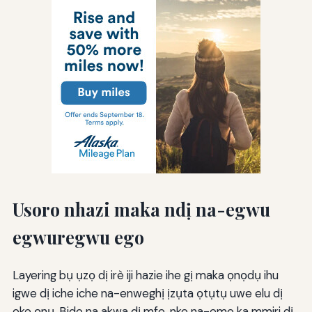
Usoro nhazi maka ndị na-egwu
egwuregwu ego
Layering bụ ụzọ dị irè iji hazie ihe gị maka ọnọdụ ihu
igwe dị iche iche na-enweghị ịzụta ọtụtụ uwe elu dị
oke ọnụ. Bido na akwa dị mfe, nke na-eme ka mmiri dị