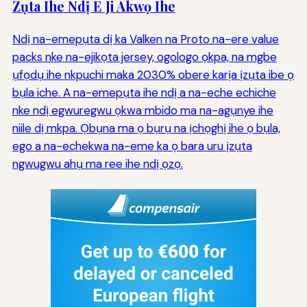
Zụta Ihe Ndị E Ji Akwọ Ihe
Ndị na-emepụta dị ka Valken na Proto na-ere value
packs nke na-ejikọta jersey, ogologo ọkpa, na mgbe
ụfọdụ ihe nkpuchi maka 2030% obere karịa ịzụta ibe ọ
bụla iche. A na-emepụta ihe ndị a na-eche echiche
nke ndị egwuregwu ọkwa mbido ma na-agụnye ihe
niile dị mkpa. Ọbụna ma ọ bụrụ na ịchọghị ihe ọ bụla,
ego a na-echekwa na-eme ka ọ bara uru ịzụta
ngwugwu ahụ ma ree ihe ndị ọzọ.