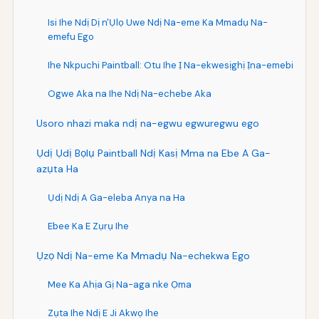
Isi Ihe Ndị Dị n'Ụlọ Uwe Ndị Na-eme Ka Mmadụ Na-
emefu Ego
Ihe Nkpuchi Paintball: Otu Ihe Ị Na-ekwesịghị Ịna-emebi
Ogwe Aka na Ihe Ndị Na-echebe Aka
Usoro nhazi maka ndị na-egwu egwuregwu ego
Ụdị Ụdị Bọlụ Paintball Ndị Kasị Mma na Ebe A Ga-
azụta Ha
Ụdị Ndị A Ga-eleba Anya na Ha
Ebee Ka E Zụrụ Ihe
Ụzọ Ndị Na-eme Ka Mmadụ Na-echekwa Ego
Mee Ka Ahịa Gị Na-aga nke Ọma
Zụta Ihe Ndị E Ji Akwọ Ihe