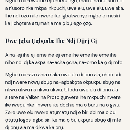
Mgbe ị na-ewu ihe eji emefu ego, malite na ihe anọ ndị
a n'usoro nke mkpa: nkpuchi, uwe elu, uwe elu, uwe aka.
Ihe ndị ọzọ niile nwere ike ịgbakwunye mgbe e mesịrị
ka ị chọtara azụmahịa ma ọ bụ ego ọzọ.
Uwe Ịgba Ụgbọala: Ihe Ndị Dịịrị Gị
A na-eji ihe eji eme ihe eji eme ihe eme ihe eme ihe
n'ihe ndị dị ka akpa na-acha ọcha, na-eme ka ọ dị mfe.
Mgbe ị na-azụ ahịa maka uwe elu dị ọnụ ala, chọọ ụdị
ndị nwere nkwụ abụọ na-agbakọta okpukpu abụọ na
nkwụ ụkwụ na nkwụ ụkwụ. Ụfọdụ uwe elu dị ọnụ ala
sitere na Valken na Proto gụnyere ihe mkpuchi nwere
ike iwepụ nke ị nwere ike dochie ma ọ bụrụ na ọ gwụ.
Zere uwe elu nwere atụmatụ ndị e biri ebi ma ọ bụ
ọtụtụ logos; agba siri ike ma ọ bụ ụkpụrụ abụọ dị mfe
dị ọnụ ala ma dịkwa ka ọrụ.