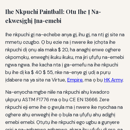
Ihe Nkpuchi Paintball: Otu Ihe Ị Na-
ekwesịghị Ịna-emebi
Ihe nkpuchi gị na-echebe anya gị, ihu gị, na ntị gị site na
mmetụ ozugbo. Ọ bụ ezie na ị nwere ike ịchọta ihe
nkpuchi dị ọnụ ala maka $ 20, ha anaghị enwe oghere
okpomọkụ, enweghị ikuku ikuku, ma jiri ụfụfụ na-emebi
ngwa ngwa. Ihe kacha nta ị ga-emefu na ihe nkpuchi
bụ ihe dị ka $ 40 $ 55, nke na-enye gị ụdị a pụrụ
ịdabere na ya site na Virtue,
Empire
, ma ọ bụ
HK Army
.
Na-enyocha mgbe niile na nkpuchi ahụ kwadoro
ụkpụrụ ASTM F1776 ma ọ bụ CE EN 13666. Zere
nkpuchi eji eme ihe ọ gwụla ma ị nwere ike nyochaa na
oghere ahụ enweghị ihe ọ bụla na ụfụfụ ahụ adịghị
emebi emebi. Ọtụtụ ihe nkpuchi ego ugbu a gụnyere
eriri a na-agbanwe agbanwe, akara ihu ụfụfụ dị nro, na