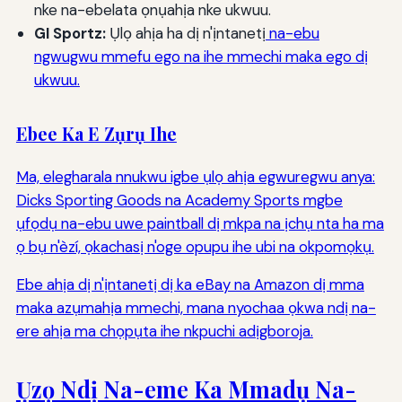
nke na-ebelata ọnụahịa nke ukwuu.
GI Sportz:
Ụlọ ahịa ha dị n'ịntanetị
na-ebu
ngwugwu mmefu ego na ihe mmechi maka ego dị
ukwuu.
Ebee Ka E Zụrụ Ihe
Ma, elegharala nnukwu igbe ụlọ ahịa egwuregwu anya:
Dicks Sporting Goods na Academy Sports mgbe
ụfọdụ na-ebu uwe paintball dị mkpa na ịchụ nta ha ma
ọ bụ n'èzí, ọkachasị n'oge opupu ihe ubi na okpomọkụ.
Ebe ahịa dị n'ịntanetị dị ka eBay na Amazon dị mma
maka azụmahịa mmechi, mana nyochaa ọkwa ndị na-
ere ahịa ma chọpụta ihe nkpuchi adịgboroja.
Ụzọ Ndị Na-eme Ka Mmadụ Na-