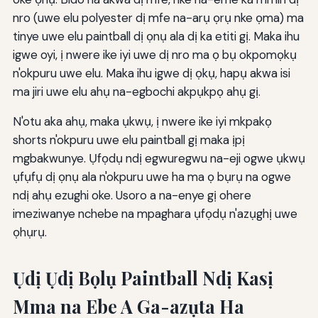
nro (uwe elu polyester dị mfe na-arụ ọrụ nke ọma) ma
tinye uwe elu paintball dị ọnụ ala dị ka etiti gị. Maka ihu
igwe oyi, ị nwere ike iyi uwe dị nro ma ọ bụ okpomọkụ
n'okpuru uwe elu. Maka ihu igwe dị ọkụ, hapụ akwa isi
ma jiri uwe elu ahụ na-egbochi akpụkpọ ahụ gị.
N'otu aka ahụ, maka ụkwụ, ị nwere ike iyi mkpakọ
shorts n'okpuru uwe elu paintball gị maka ịpị
mgbakwunye. Ụfọdụ ndị egwuregwu na-eji ogwe ụkwụ
ụfụfụ dị ọnụ ala n'okpuru uwe ha ma ọ bụrụ na ogwe
ndị ahụ ezughi oke. Usoro a na-enye gị ohere
imeziwanye nchebe na mpaghara ụfọdụ n'azụghị uwe
ọhụrụ.
Ụdị Ụdị Bọlụ Paintball Ndị Kasị
Mma na Ebe A Ga-azụta Ha