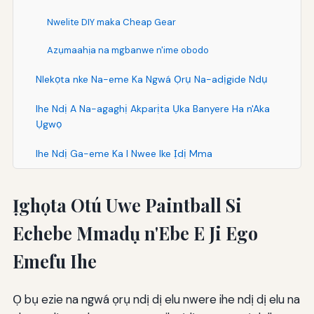
Nwelite DIY maka Cheap Gear
Azụmaahịa na mgbanwe n'ime obodo
Nlekọta nke Na-eme Ka Ngwá Ọrụ Na-adịgide Ndụ
Ihe Ndị A Na-agaghị Akparịta Ụka Banyere Ha n'Aka
Ụgwọ
Ihe Ndị Ga-eme Ka I Nwee Ike Ịdị Mma
Ịghọta Otú Uwe Paintball Si
Echebe Mmadụ n'Ebe E Ji Ego
Emefu Ihe
Ọ bụ ezie na ngwá ọrụ ndị dị elu nwere ihe ndị dị elu na