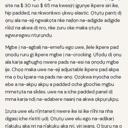
site na $ 30 ruo $ 65 ma kwesịrị ịgụnye ikpere siri ike,
hip padded, na nkwonkwo ụkwụ elastic. Ọtụtụ pantị dị
ọnụ ala na-eji ngwakọta nke naịlọn na-adịgide adịgide
n'èzí na akwa dị nro, nke zuru oke maka ọtụtụ
egwuregwu ntụrụndụ.
Mgbe ị na-agbalị na-emefu ego uwe, ịlele ikpere pad
ọnọdụ ruru gị ikpere mgbe ị na-crocking. Ụfọdụ dị ọnụ
ala karịa aghụghọ nwere pads na-esi na ọnọdụ mgbe
ije. Chọọ maka uwe na-eji adjustable ikpere pad akpa
ma ọ bụ kpara-na pads na-anọ. Ọzọkwa inyocha oche
ebe a na-akpụ akpụ a padded oche gbochie mgbu
mmetụta na slides. uwe na a iche padded panel dị
mma karịa ndị na-adabere naanị na akwa ọkpụrụkpụ.
Ịzụta uwe elu n'ịntanetị nwere ike isi ike n'ihi na nha
dịgasị iche n'etiti ụdị. Ọtụtụ uwe elu ego na-adịkarị
n'akụkụ aka nri na n'akụkụ aka nri, yiri jeans. Ọ bụrụ na ọ