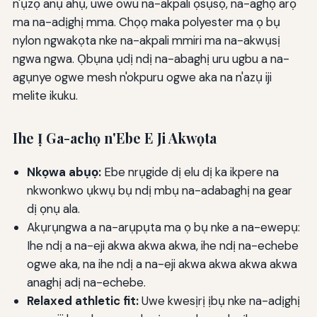
n'ụzọ anụ ahụ, uwe owu na-akpali ọsụsọ, na-aghọ arọ
ma na-adịghị mma. Chọọ maka polyester ma ọ bụ
nylon ngwakọta nke na-akpali mmiri ma na-akwụsị
ngwa ngwa. Ọbụna ụdị ndị na-abaghị uru ugbu a na-
agụnye ogwe mesh n'okpuru ogwe aka na n'azụ iji
melite ikuku.
Ihe Ị Ga-achọ n'Ebe E Ji Akwọta
Nkọwa abụọ:
Ebe nrụgide dị elu dị ka ikpere na
nkwonkwo ụkwụ bụ ndị mbụ na-adabaghị na gear
dị ọnụ ala.
Akụrụngwa a na-arụpụta ma ọ bụ nke a na-ewepụ:
Ihe ndị a na-eji akwa akwa akwa, ihe ndị na-echebe
ogwe aka, na ihe ndị a na-eji akwa akwa akwa akwa
anaghị adị na-echebe.
Relaxed athletic fit:
Uwe kwesịrị ịbụ nke na-adịghị