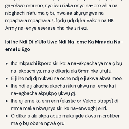
ga-ekwe omume, nye iwu n'aka onye na-ere ahịa na
nloghachi n'efu ma ọ bụ nwalee akụrụngwa na
mpaghara mpaghara. Ụfọdụ ụdị dị ka Valken na HK
Army na-enye eserese nha nke ziri ezi.
Isi Ihe Ndị Dị n'Ụlọ Uwe Ndị Na-eme Ka Mmadụ Na-
emefu Ego
Ihe mkpuchi ikpere siri ike: a na-akpacha ya ma ọ bụ
na-akpachi ya, ma ọ dịkarịa ala 5mm nke ụfụfụ.
E ji ihe ndị dị n'úkwù na oche ndị e ji akwa ákwà mee.
Ihe ndị e ji akacha akacha n'ikiri ụkwụ na-eme ka ị
na-agbacha akpụkpọ ụkwụ gị.
Ihe eji eme ka eriri eriri (elastic or Velcro straps) dị
mma maka nkwụnye siri ike na-enweghị eriri.
Ọ dịkarịa ala akpa abụọ maka ijide akwa microfiber
ma ọ bụ obere ngwá ọrụ.