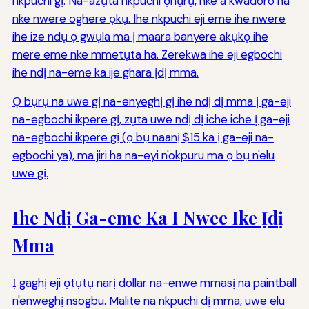
nkpuchi gị. Na-azụta nkpuchi ọhụrụ, nke a kwadoro na
nke nwere oghere ọkụ. Ihe nkpuchi eji eme ihe nwere
ihe ize ndụ ọ gwụla ma ị maara banyere akụkọ ihe
mere eme nke mmetụta ha. Zerekwa ihe eji egbochi
ihe ndị na-eme ka ije ghara ịdị mma.
Ọ bụrụ na uwe gị na-enyeghị gị ihe ndị dị mma ị ga-eji
na-egbochi ikpere gị, zụta uwe ndị dị iche iche ị ga-eji
na-egbochi ikpere gị (ọ bụ naanị $15 ka ị ga-eji na-
egbochi ya), ma jiri ha na-eyi n'okpuru ma ọ bụ n'elu
uwe gị.
Ihe Ndị Ga-eme Ka I Nwee Ike Ịdị
Mma
Ị gaghị eji ọtụtụ narị dollar na-enwe mmasị na paintball
n'enweghị nsogbu. Malite na nkpuchi dị mma, uwe elu