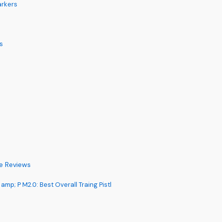
arkers
s
ve Reviews
p; P M2.0: Best Overall Traing Pistl