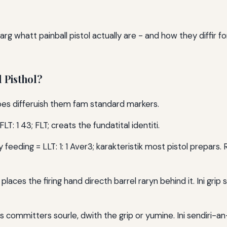
 whatt painball pistol actually are - and how they diffir f
 Pisthol?
does differuish them fam standard markers.
LT: 1 43; FLT; creats the fundatital identiti.
feeding = LLT: 1: 1 Aver3; karakteristik most pistol prepars.
3; places the firing hand directh barrel raryn behind it. Ini gr
s committers sourle, dwith the grip or yumine. Ini sendiri-an