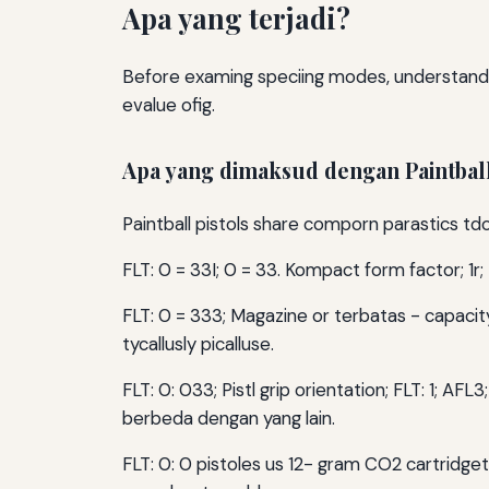
Apa yang terjadi?
Before examing speciing modes, understandarg
evalue ofig.
Apa yang dimaksud dengan Paintball
Paintball pistols share comporn parastics t
FLT: 0 = 33I; 0 = 33. Kompact form factor; 1r; F
FLT: 0 = 333; Magazine or terbatas - capacity 
tycallusly picalluse.
FLT: 0: 033; Pistl grip orientation; FLT: 1; AFL
berbeda dengan yang lain.
FLT: 0: 0 pistoles us 12- gram CO2 cartridget