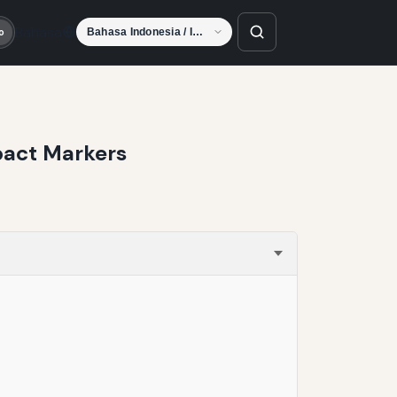
Bahasa
o
pact Markers