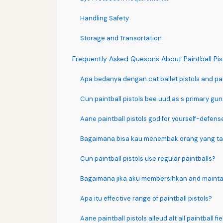
Handling Safety
Storage and Transortation
Frequently Asked Quesons About Paintball Pis
Apa bedanya dengan cat ballet pistols and pa
Cun paintball pistols bee uud as s primary gu
Aane paintball pistols god for yourself-defens
Bagaimana bisa kau menembak orang yang ta
Cun paintball pistols use regular paintballs?
Bagaimana jika aku membersihkan and maintay
Apa itu effective range of paintball pistols?
Aane paintball pistols alleud alt all paintball fi