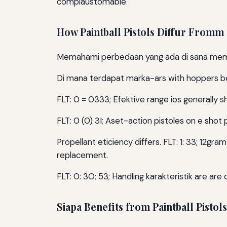
complaustomable.
How Paintball Pistols Diffur Fromm
Memahami perbedaan yang ada di sana mem
Di mana terdapat marka-ars with hoppers be
FLT: 0 = 0333; Efektive range ios generally sh
FLT: 0 (0) 3I; Aset-action pistoles on e shot pe
Propellant eticiency differs. FLT: 1: 33; 12gr
replacement.
FLT: 0: 3O; 53; Handling karakteristik are are d
Siapa Benefits from Paintball Pistol