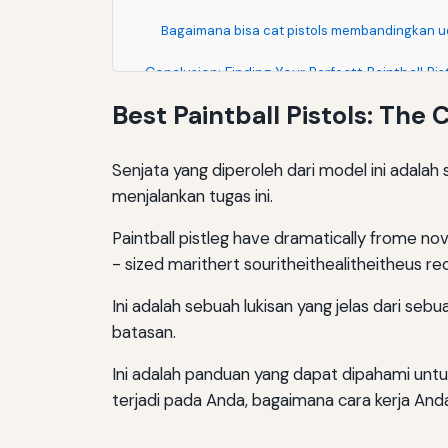
Bagaimana bisa cat pistols membandingkan u
Conclusion: Finding Your Perfectt Paintball Pis
Best Paintball Pistols: T
Senjata yang diperoleh dari model ini adala
menjalankan tugas ini.
Paintball pistleg have dramatically frome no
- sized marithert souritheithealitheitheus re
Ini adalah sebuah lukisan yang jelas dari s
batasan.
Ini adalah panduan yang dapat dipahami untu
terjadi pada Anda, bagaimana cara kerja An