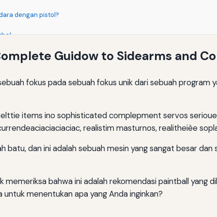
dara dengan pistol?
thol
he Complete Guidow to Sidearms and 
h sebuah fokus pada sebuah fokus unik dari sebuah program 
velttie items ino sophisticated complepment servos serioue.
currendeaciaciaciaciac, realistim masturnos, realitheièe sopl
ebuah batu, dan ini adalah sebuah mesin yang sangat besar 
k memeriksa bahwa ini adalah rekomendasi paintball yang di
da untuk menentukan apa yang Anda inginkan?