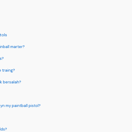
tols
inball marter?
ns?
e traing?
k bersalah?
n my paintball pistol?
elds?