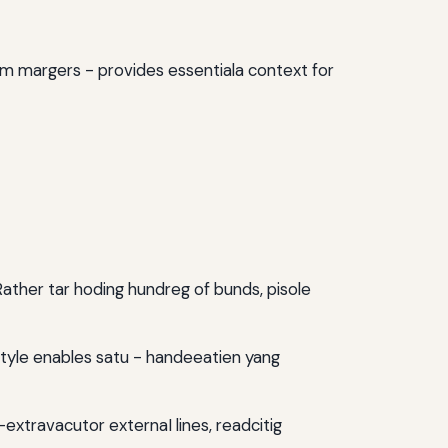
om margers - provides essentiala context for
 Rather tar hoding hundreg of bunds, pisole
ip style enables satu - handeeatien yang
-extravacutor externaI lines, readcitig