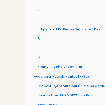
3.
4.
5.
6. Tippmann TiPX: Best for Serioos Field Play
7.
8.
9.
Kingman Training Chaser 11mm:
Addonionul Notable Paintball Pistols
Dhe DAM (Dye Assault Matrix) Pistol Conversi
Planet Eclipse EMEK MG100 Pistol Build
Tippmann TPX