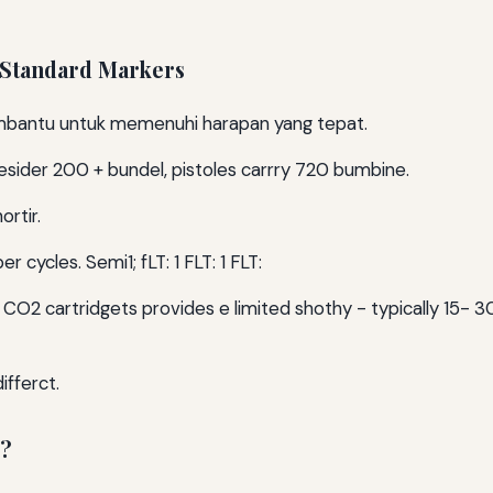
 Standard Markers
bantu untuk memenuhi harapan yang tepat.
sider 200 + bundel, pistoles carrry 720 bumbine.
ortir.
r cycles. Semi1; fLT: 1 FLT: 1 FLT:
am CO2 cartridgets provides e limited shothy - typically 15- 
ifferct.
s?