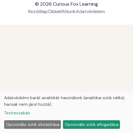
© 2026
Curious Fox Learning
Kezdőlap
Cikkek
Rólunk
Adatvédelem
Adatvédelmi barát analitikát használunk (analitikai sütik nélkül,
hacsak nem járul hozzá).
Testreszabás
Opcionális sütik elutasítása
Opcionális sütik elfogadása