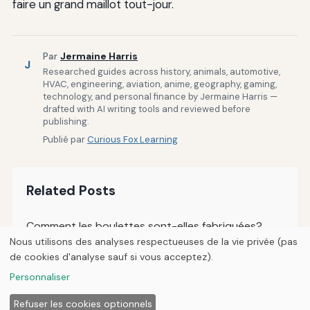
faire un grand maillot tout-jour.
Par
Jermaine Harris
J
Researched guides across history, animals, automotive,
HVAC, engineering, aviation, anime, geography, gaming,
technology, and personal finance by Jermaine Harris —
drafted with AI writing tools and reviewed before
publishing.
Publié par
Curious Fox Learning
Related Posts
Comment les boulettes sont-elles fabriquées?
Nous utilisons des analyses respectueuses de la vie privée (pas
de cookies d'analyse sauf si vous acceptez).
Personnaliser
© 2026
Curious Fox Learning
Refuser les cookies optionnels