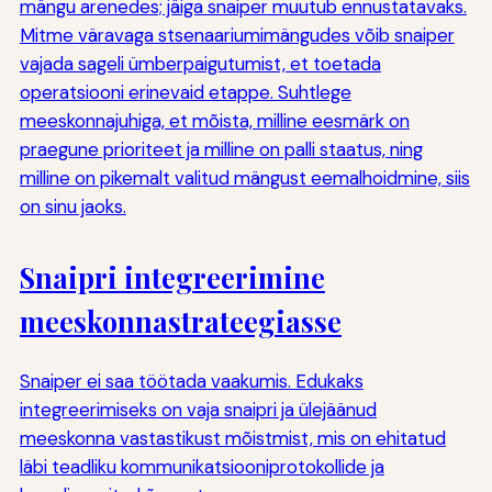
mängu arenedes; jäiga snaiper muutub ennustatavaks.
Mitme väravaga stsenaariumimängudes võib snaiper
vajada sageli ümberpaigutumist, et toetada
operatsiooni erinevaid etappe. Suhtlege
meeskonnajuhiga, et mõista, milline eesmärk on
praegune prioriteet ja milline on palli staatus, ning
milline on pikemalt valitud mängust eemalhoidmine, siis
on sinu jaoks.
Snaipri integreerimine
meeskonnastrateegiasse
Snaiper ei saa töötada vaakumis. Edukaks
integreerimiseks on vaja snaipri ja ülejäänud
meeskonna vastastikust mõistmist, mis on ehitatud
läbi teadliku kommunikatsiooniprotokollide ja