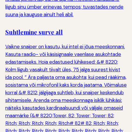
liigub sinu ümber erinevas tempos; tuvastades nende
suuna ja kauguse ainult heli abil.
Suhtlemine surve all
Vaikne snaiper on kasutu, kui intel ei jõua meeskonnani.
Kasuta raadio- või käsisignaale vaenlase asukohtade
edastamiseks. Hoia edastused lühikesed: &# 8220;
Kolm liigub vasakult tiivalt üles, 75 jalga suurest kivist
ida pool. ” Ära paljasta oma asukohta; kui pead rääkima,
sosistama või mikrofonil kaks korda jaatama. Võimaluse
korral &# 8212; jälgijaga suhtleb, kui snaiper keskendub
sihitamisele. Arenda oma meeskonnaga isiklik lühikäsi:
näiteks kasutades kardinaalsuundi või väljale omaseid
maamärke (&# 8220;Tower, 82; Tower; Tower; 82;
Ritch; Ritch; Ritch; Ritch; Ritch# 82# 82; Ritch; Ritch;
Ritch; Ritch; Ritch; Ritch; Ritch; Ritch; Ritch; Ritch; Ritch;