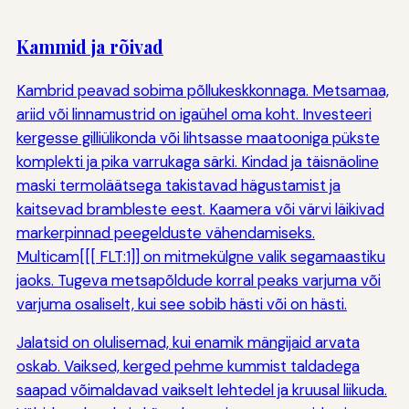
Kammid ja rõivad
Kambrid peavad sobima põllukeskkonnaga. Metsamaa,
ariid või linnamustrid on igaühel oma koht. Investeeri
kergesse gilliülikonda või lihtsasse maatooniga pükste
komplekti ja pika varrukaga särki. Kindad ja täisnäoline
maski termoläätsega takistavad hägustamist ja
kaitsevad brambleste eest. Kaamera või värvi läikivad
markerpinnad peegelduste vähendamiseks.
Multicam[[[ FLT:1]] on mitmekülgne valik segamaastiku
jaoks. Tugeva metsapõldude korral peaks varjuma või
varjuma osaliselt, kui see sobib hästi või on hästi.
Jalatsid on olulisemad, kui enamik mängijaid arvata
oskab. Vaiksed, kerged pehme kummist taldadega
saapad võimaldavad vaikselt lehtedel ja kruusal liikuda.