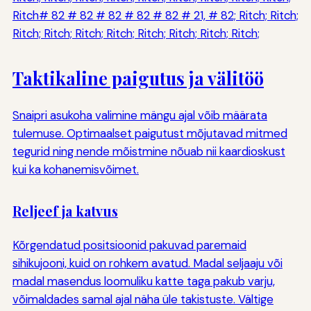
Ritch# 82 # 82 # 82 # 82 # 82 # 21, # 82; Ritch; Ritch;
Ritch; Ritch; Ritch; Ritch; Ritch; Ritch; Ritch; Ritch;
Taktikaline paigutus ja välitöö
Snaipri asukoha valimine mängu ajal võib määrata
tulemuse. Optimaalset paigutust mõjutavad mitmed
tegurid ning nende mõistmine nõuab nii kaardioskust
kui ka kohanemisvõimet.
Reljeef ja katvus
Kõrgendatud positsioonid pakuvad paremaid
sihikujooni, kuid on rohkem avatud. Madal seljaaju või
madal masendus loomuliku katte taga pakub varju,
võimaldades samal ajal näha üle takistuste. Vältige