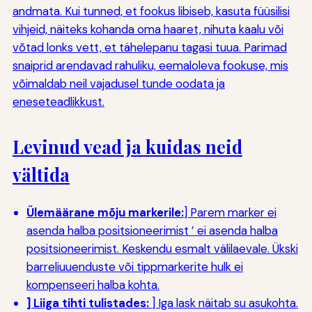
andmata. Kui tunned, et fookus libiseb, kasuta füüsilisi
vihjeid, näiteks kohanda oma haaret, nihuta kaalu või
võtad lonks vett, et tähelepanu tagasi tuua. Parimad
snaiprid arendavad rahuliku, eemaloleva fookuse, mis
võimaldab neil vajadusel tunde oodata ja
eneseteadlikkust.
Levinud vead ja kuidas neid
vältida
Ülemäärane mõju markerile:
] Parem marker ei
asenda halba positsioneerimist ’ ei asenda halba
positsioneerimist. Keskendu esmalt välilaevale. Ükski
barreliuuenduste või tippmarkerite hulk ei
kompenseeri halba kohta.
] Liiga tihti tulistades:
] Iga lask näitab su asukohta.