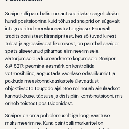
Snaipri rolli paintballis romantiseeritakse sageli üksiku
hundi positsioonina, kuid tõhusad snaiprid on sügavalt
integreeritud meeskonnastrateegiasse. Erinevalt
traditsioonilistest kiirsnaipritest, kes sõltuvad kiirest
tulest ja agressiivsest liikumisest, on paintball snaiper
spetsialiseerunud pikamaa elimineerimisele,
alatõrjumisele ja luureandmete kogumisele. Snaiper
&# 8217; peamine eesmärk on kontrollida
võtmesihiliine, aeglustada vaenlase edasiliikumist ja
pakkuda meeskonnakaaslastele ülevaatlust
objektiivsete tõugede ajal. See roll nõuab ainulaadset
kannatlikkuse, täpsuse ja distsipliini kombinatsiooni, mis
erineb teistest positsioonidest.
Snaiper on oma põhiolemuselt iga löögi väärtuse
maksimeerimine. Kuna paintballi markeritel on