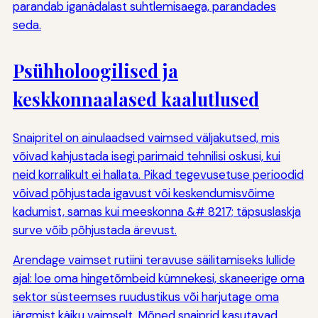
parandab iganädalast suhtlemisaega, parandades
seda.
Psühholoogilised ja
keskkonnaalased kaalutlused
Snaipritel on ainulaadsed vaimsed väljakutsed, mis
võivad kahjustada isegi parimaid tehnilisi oskusi, kui
neid korralikult ei hallata. Pikad tegevusetuse perioodid
võivad põhjustada igavust või keskendumisvõime
kadumist, samas kui meeskonna &# 8217; täpsuslaskja
surve võib põhjustada ärevust.
Arendage vaimset rutiini teravuse säilitamiseks lullide
ajal: loe oma hingetõmbeid kümnekesi, skaneerige oma
sektor süsteemses ruudustikus või harjutage oma
järgmist käiku vaimselt. Mõned snaiprid kasutavad