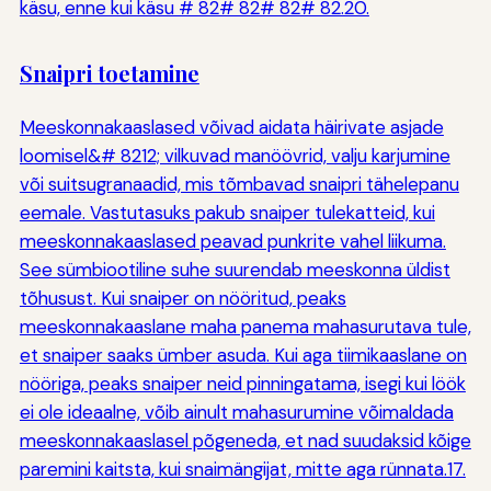
käsu, enne kui käsu # 82# 82# 82# 82.20.
Snaipri toetamine
Meeskonnakaaslased võivad aidata häirivate asjade
loomisel&# 8212; vilkuvad manöövrid, valju karjumine
või suitsugranaadid, mis tõmbavad snaipri tähelepanu
eemale. Vastutasuks pakub snaiper tulekatteid, kui
meeskonnakaaslased peavad punkrite vahel liikuma.
See sümbiootiline suhe suurendab meeskonna üldist
tõhusust. Kui snaiper on nööritud, peaks
meeskonnakaaslane maha panema mahasurutava tule,
et snaiper saaks ümber asuda. Kui aga tiimikaaslane on
nööriga, peaks snaiper neid pinningatama, isegi kui löök
ei ole ideaalne, võib ainult mahasurumine võimaldada
meeskonnakaaslasel põgeneda, et nad suudaksid kõige
paremini kaitsta, kui snaimängijat, mitte aga rünnata.17.