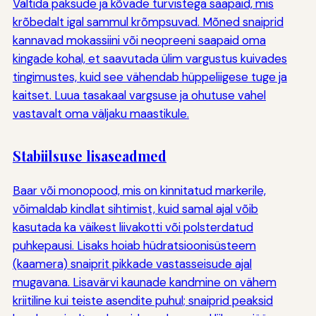
Vältida paksude ja kõvade turvistega saapaid, mis
krõbedalt igal sammul krõmpsuvad. Mõned snaiprid
kannavad mokassiini või neopreeni saapaid oma
kingade kohal, et saavutada ülim vargustus kuivades
tingimustes, kuid see vähendab hüppeliigese tuge ja
kaitset. Luua tasakaal vargsuse ja ohutuse vahel
vastavalt oma väljaku maastikule.
Stabiilsuse lisaseadmed
Baar või monopood, mis on kinnitatud markerile,
võimaldab kindlat sihtimist, kuid samal ajal võib
kasutada ka väikest liivakotti või polsterdatud
puhkepausi. Lisaks hoiab hüdratsioonisüsteem
(kaamera) snaiprit pikkade vastasseisude ajal
mugavana. Lisavärvi kaunade kandmine on vähem
kriitiline kui teiste asendite puhul; snaiprid peaksid