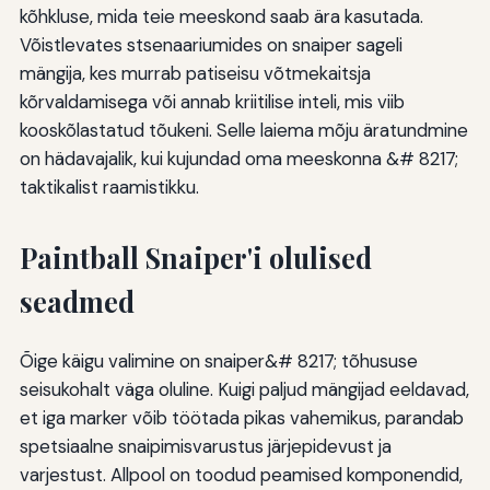
kõhkluse, mida teie meeskond saab ära kasutada.
Võistlevates stsenaariumides on snaiper sageli
mängija, kes murrab patiseisu võtmekaitsja
kõrvaldamisega või annab kriitilise inteli, mis viib
kooskõlastatud tõukeni. Selle laiema mõju äratundmine
on hädavajalik, kui kujundad oma meeskonna &# 8217;
taktikalist raamistikku.
Paintball Snaiper'i olulised
seadmed
Õige käigu valimine on snaiper&# 8217; tõhususe
seisukohalt väga oluline. Kuigi paljud mängijad eeldavad,
et iga marker võib töötada pikas vahemikus, parandab
spetsiaalne snaipimisvarustus järjepidevust ja
varjestust. Allpool on toodud peamised komponendid,