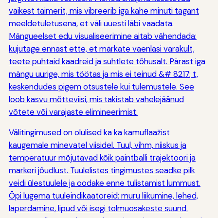
väikest taimerit, mis vibreerib iga kahe minuti tagant
meeldetuletusena, et väli uuesti läbi vaadata.
Mängueelset edu visualiseerimine aitab vähendada:
kujutage ennast ette, et märkate vaenlasi varakult,
teete puhtaid kaadreid ja suhtlete tõhusalt. Pärast iga
mängu uurige, mis töötas ja mis ei teinud &# 8217; t,
keskendudes pigem otsustele kui tulemustele. See
loob kasvu mõtteviisi, mis takistab vahelejäänud
võtete või varajaste elimineerimist.
Välitingimused on olulised ka ka kamuflaažist
kaugemale minevatel viisidel. Tuul, vihm, niiskus ja
temperatuur mõjutavad kõik paintballi trajektoori ja
markeri jõudlust. Tuulelistes tingimustes seadke pilk
veidi ülestuulele ja oodake enne tulistamist lummust.
Õpi lugema tuuleindikaatoreid: muru liikumine, lehed,
laperdamine, lipud või isegi tolmuosakeste suund.