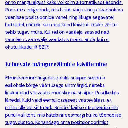
enne mängu algust kaks või kolm alternatiivset asendit.
Pöörates valige rada, mis hoiab varju sinu ja teadaoleva
vaenlase positsioonide vahel, ning liikuge segavatel
hetkedel, näiteks kui meeskond käivitab tõuke või kui
tekib tugev müra. Kui teil on vaatleja, saavad nad
vaenlase vaatevälja vaadates märku anda, kui on
ohutu liikuda. # 8217;
Erinevate mängurežiimide käsitlemine
Elimineerimismängudes peaks snaiper seadma
esikohale kõrge väärtusega sihtmärgid, näiteks
lipukandjad või vastasmeeskonna snaiper. Püüdke lipu
lähedal, kuid veidi eemal otsesest vaateväljast, et
mitte olla ise sihtmärk. Ründe/ kaitse stsenaariumide
puhul vali koht, mis katab nii eesmärgi kui ka tõenäolise
tugevdustee. Kohandage oma positsioneerimist