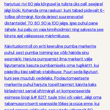
harjutusi: rivi 60 jala kõrgusel ja tulista üks pall, seejärel
jälgi lööki. Kohanda oma raskust, kuni tabad pidevalt 6-
tollise sihtmärgi. Korda järjest suurenevatel
distantsidel: 70, 80, 90 ja 100 jalga. Igas puhul pane
tähele, kui palju on vaja kinnihoidmist ning salvesta see
kiirete ajal väikesesse märkmikusse.
Käivituskontroll on eriti keeruline pumba markerite
puhul, sest pumba toiming ise võib häirida sinu
eesmärki. Harjuta pumpamist ilma markerit välja
liigutamata: kasuta pumbamiseks oma tugikättt, kui
päästiku käsi säilitab stabiilsuse. Puuri seda liigutust,
kuni see muutub vedelaks. Poolautomaatsete
markerite puhul harjuta topelttapmist: käivita kaks
kiirlaskmist samal sihtmärgil, et kompenseerida
esimese löögi &# 8217; tuule triivi või valet. Jälgi oma
tabamusprotsenti seansside lõikes ja püüa enne, kui
pead ennast valdavaks, saavutada vähemalt 80