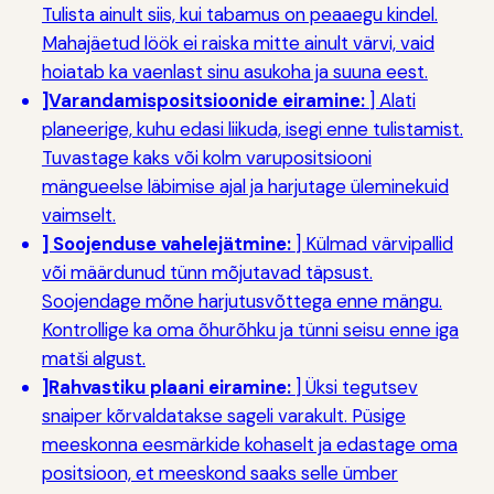
Tulista ainult siis, kui tabamus on peaaegu kindel.
Mahajäetud löök ei raiska mitte ainult värvi, vaid
hoiatab ka vaenlast sinu asukoha ja suuna eest.
]Varandamispositsioonide eiramine:
] Alati
planeerige, kuhu edasi liikuda, isegi enne tulistamist.
Tuvastage kaks või kolm varupositsiooni
mängueelse läbimise ajal ja harjutage üleminekuid
vaimselt.
] Soojenduse vahelejätmine:
] Külmad värvipallid
või määrdunud tünn mõjutavad täpsust.
Soojendage mõne harjutusvõttega enne mängu.
Kontrollige ka oma õhurõhku ja tünni seisu enne iga
matši algust.
]Rahvastiku plaani eiramine:
] Üksi tegutsev
snaiper kõrvaldatakse sageli varakult. Püsige
meeskonna eesmärkide kohaselt ja edastage oma
positsioon, et meeskond saaks selle ümber