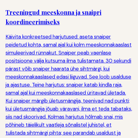
Treeningud meeskonna ja snaipri
koordineerimiseks
Käivita konkreetsed harjutused: aseta snaiper
peidetud kohta, samal ajal kui kolm meeskonnakaaslast
simuleerivad rünnakut. Snaiper peab vaenlase
positsioone välja kutsuma ilma tulistamata. 30 sekundi
pärast võib snaiper haarata ühe sihtmärgi, kui
meeskonnakaaslased edasi liiguvad. See loob usalduse
ja ajastuse. Teine harjutus: snaiper katab kindla raja,
samal ajal kui meeskonnakaaslased üritavad ületada.
Kui snaiper märgib ületusmängija, teenivad nad punkti;
kui ületusmängija jõuab väravani, ilma et teda tabataks,
siis nad skoorivad. Kolmas harjutus hõlmab snai, mis
põhineb täielikult vaatleja sõnalistel juhistel, et
tulistada sihtmärgi pihta; see parandab usaldust ja