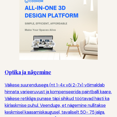
Optika ja nägemine
Väikese suurendusega (nt 1-4x või 2-7x) võimaldab
hinnata varieeruvust ja kompenseerida paintballi kaare.
Väikese retikliga punase täpi sihikud töötavad hästi ka
kiirlaskmise puhul. Veenduge, et nägemine nullitakse
keskmisel kaasamiskaugusel, tavaliselt 50- 75 jalga.