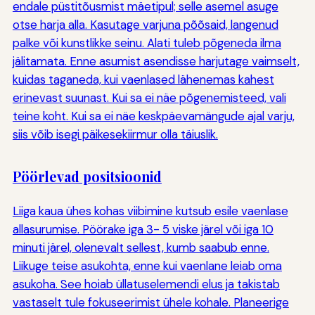
endale püstitõusmist mäetipul; selle asemel asuge
otse harja alla. Kasutage varjuna põõsaid, langenud
palke või kunstlikke seinu. Alati tuleb põgeneda ilma
jälitamata. Enne asumist asendisse harjutage vaimselt,
kuidas taganeda, kui vaenlased lähenemas kahest
erinevast suunast. Kui sa ei näe põgenemisteed, vali
teine koht. Kui sa ei näe keskpäevamängude ajal varju,
siis võib isegi päikesekiirmur olla täiuslik.
Pöörlevad positsioonid
Liiga kaua ühes kohas viibimine kutsub esile vaenlase
allasurumise. Pöörake iga 3- 5 viske järel või iga 10
minuti järel, olenevalt sellest, kumb saabub enne.
Liikuge teise asukohta, enne kui vaenlane leiab oma
asukoha. See hoiab üllatuselemendi elus ja takistab
vastaselt tule fokuseerimist ühele kohale. Planeerige