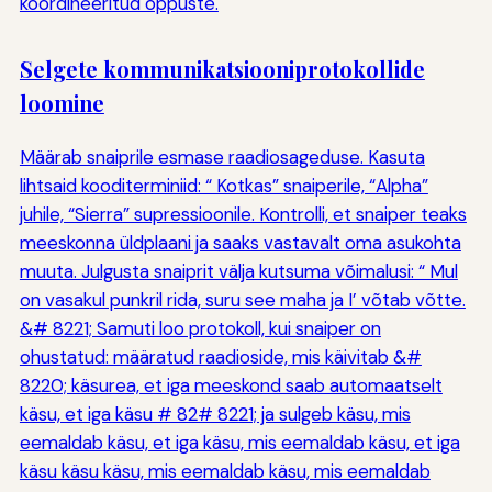
koordineeritud õppuste.
Selgete kommunikatsiooniprotokollide
loomine
Määrab snaiprile esmase raadiosageduse. Kasuta
lihtsaid kooditerminiid: “ Kotkas” snaiperile, “Alpha”
juhile, “Sierra” supressioonile. Kontrolli, et snaiper teaks
meeskonna üldplaani ja saaks vastavalt oma asukohta
muuta. Julgusta snaiprit välja kutsuma võimalusi: “ Mul
on vasakul punkril rida, suru see maha ja I’ võtab võtte.
&# 8221; Samuti loo protokoll, kui snaiper on
ohustatud: määratud raadioside, mis käivitab &#
8220; käsurea, et iga meeskond saab automaatselt
käsu, et iga käsu # 82# 8221; ja sulgeb käsu, mis
eemaldab käsu, et iga käsu, mis eemaldab käsu, et iga
käsu käsu käsu, mis eemaldab käsu, mis eemaldab