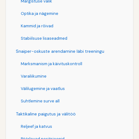
Märgistuse valik
Optika ja nägemine
Kammid ja rõivad
Stabiilsuse lisaseadmed
Snaiper-oskuste arendamine läbi treeningu
Marksmanism ja käivituskontroll
Varaliikumine
Välilugemine ja vaatlus
Suhtlemine surve all
Taktikaline paigutus ja välitöö
Reljeef ja katvus
Pöörlevad positsioonid