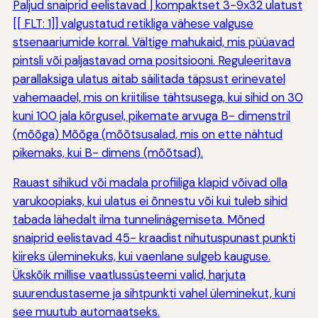
Paljud snaiprid eelistavad
] kompaktset 3-9x32 ulatust
[[ FLT: 1]] valgustatud retikliga vähese valguse
stsenaariumide korral. Vältige mahukaid, mis püüavad
pintsli või paljastavad oma positsiooni. Reguleeritava
parallaksiga ulatus aitab säilitada täpsust erinevatel
vahemaadel, mis on kriitilise tähtsusega, kui sihid on 30
kuni 100 jala kõrgusel, pikemate arvuga B- dimenstril
(mõõga) Mõõga (mõõtsusalad, mis on ette nähtud
pikemaks, kui B- dimens (mõõtsad).
Rauast sihikud või madala profiiliga klapid võivad olla
varukoopiaks, kui ulatus ei õnnestu või kui tuleb sihid
tabada lähedalt ilma tunnelinägemiseta. Mõned
snaiprid eelistavad 45- kraadist nihutuspunast punkti
kiireks üleminekuks, kui vaenlane sulgeb kauguse.
Ükskõik millise vaatlussüsteemi valid, harjuta
suurendustaseme ja sihtpunkti vahel üleminekut, kuni
see muutub automaatseks.