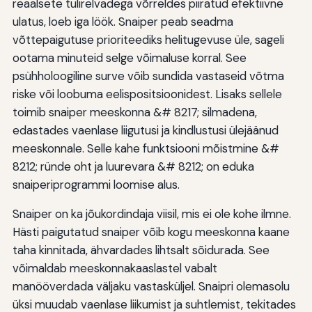
reaalsete tulirelvadega võrreldes piiratud efektiivne
ulatus, loeb iga löök. Snaiper peab seadma
võttepaigutuse prioriteediks helitugevuse üle, sageli
ootama minuteid selge võimaluse korral. See
psühholoogiline surve võib sundida vastaseid võtma
riske või loobuma eelispositsioonidest. Lisaks sellele
toimib snaiper meeskonna &# 8217; silmadena,
edastades vaenlase liigutusi ja kindlustusi ülejäänud
meeskonnale. Selle kahe funktsiooni mõistmine &#
8212; ründe oht ja luurevara &# 8212; on eduka
snaiperiprogrammi loomise alus.
Snaiper on ka jõukordindaja viisil, mis ei ole kohe ilmne.
Hästi paigutatud snaiper võib kogu meeskonna kaane
taha kinnitada, ähvardades lihtsalt sõidurada. See
võimaldab meeskonnakaaslastel vabalt
manööverdada väljaku vastasküljel. Snaipri olemasolu
üksi muudab vaenlase liikumist ja suhtlemist, tekitades