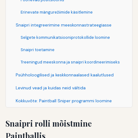
Erinevate mängurežiimide käsitlemine
Snaipri integreerimine meeskonnastrateegiasse
Selgete kommunikatsiooniprotokollide loomine
Snaipri toetamine
Treeningud meeskonna ja snaipri koordineerimiseks
Psühholoogilised ja keskkonnaalased kaalutlused
Levinud vead ja kuidas neid vältida
Kokkuvõte: Paintball Sniper programmi loomine
Snaipri rolli mõistmine
Paintballis