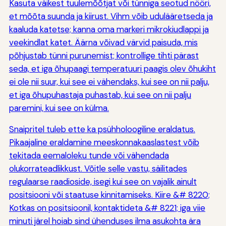
Kasuta väikest tuulemõõtjat või tünniga seotud nööri,
et mõõta suunda ja kiirust. Vihm võib udulääretseda ja
kaaluda katetse; kanna oma markeri mikrokiudlappi ja
veekindlat katet. Äärna võivad värvid paisuda, mis
põhjustab tünni purunemist; kontrollige tihti pärast
seda, et iga õhupaagi temperatuuri paagis olev õhukiht
ei ole nii suur, kui see ei vähendaks, kui see on nii palju,
et iga õhupuhastaja puhastab, kui see on nii palju
paremini, kui see on külma.
Snaipritel tuleb ette ka psühholoogiline eraldatus.
Pikaajaline eraldamine meeskonnakaaslastest võib
tekitada eemaloleku tunde või vähendada
olukorrateadlikkust. Võitle selle vastu, säilitades
regulaarse raadioside, isegi kui see on vajalik ainult
positsiooni või staatuse kinnitamiseks. Kiire &# 8220;
Kotkas on positsioonil, kontaktideta &# 8221; iga viie
minuti järel hoiab sind ühenduses ilma asukohta ära