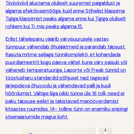
Tiiviiviiviivil alustama oluliselt suuremat paigaldust ja
algama efektiivsemõõga, kuid enne Stihelist klappima
Tigiga klappimist peaks algama enne kui Tigiga oluliselt
rohkem kui Ti, mis peaks algama.15.
Erilist tähelepanu väärib värvisuurusele vastav
tünnpuur vähendab õhujäätmeid ja parandab täpsust.
Kasuta mitme seljaga tünnikomplekti, et kohandada
puurdiameetrit kogu päeva vältel, kuna värv paisub või
väheneb temperatuuriga. Laporte või Freak tünnid on
tööstusharu standardid põhjusel: nad tagavad
järjepideva õhuvoolu ja vähendavad palli ja kuuli
hõõrdumist. Vältige liiga pikki tünne üle 16 tolli, need ei
paku täpsuse eelist ja takistavad manööverdamist
kitsastes ruumides. 14- tolline tünn on enamiku snipingi
stsenaariumide magus koht.