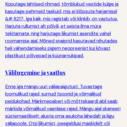
Koputage lahtised rihmad, tõmblukud vestide külge ja
kasutage pehmeid taskuid, mis ei klõpsuta harjamisel
&# 8217;. Iga käik, mis ragistab või klinkib, on vastutus.
Harjuta rullumist alt põlvili, et seista ilma müra
tekitamata, ning harjutage liikumist asendite vahel
roomamise ajal. Mõned snaiprid kasutavad nihutades
heli vähendamiseks pigem neopreenist kui kõvast
plastikust põlvepad ja küünarnukipad.
Välilugemine ja vaatlus
Enne iga mängu uuri väljapaigutust. Tuvastage
loomulikud rajad, surnud tsoonid ja võimalikud
peidukohad. Märkmepaberi või mõttekaardi abil saab
märkida võimalikud vaenlase rajad. Mängu ajal skaneeri
süstemaatiliselt: alusta oma asukoha lähedalt ja liigu
väljapoole. Otsi liikumist, peegeldusi maskidelt või