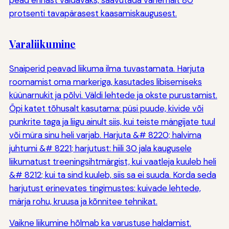
protsenti tavapärasest kaasamiskaugusest.
Varaliikumine
Snaiperid peavad liikuma ilma tuvastamata. Harjuta
roomamist oma markeriga, kasutades libisemiseks
küünarnukit ja põlvi. Väldi lehtede ja okste purustamist.
Õpi katet tõhusalt kasutama: püsi puude, kivide või
punkrite taga ja liigu ainult siis, kui teiste mängijate tuul
või müra sinu heli varjab. Harjuta &# 8220; halvima
juhtumi &# 8221; harjutust: hiili 30 jala kaugusele
liikumatust treeningsihtmärgist, kui vaatleja kuuleb heli
&# 8212; kui ta sind kuuleb, siis sa ei suuda. Korda seda
harjutust erinevates tingimustes: kuivade lehtede,
märja rohu, kruusa ja kõnnitee tehnikat.
Vaikne liikumine hõlmab ka varustuse haldamist.