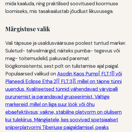
mida kaaluda, ning praktilised soovitused koormuse
loomiseks, mis tasakaalustab jõudlust liikuvusega.
Märgistuse valik
Vali täpsuse ja usaldusväärsuse poolest tuntud marker.
Suletud- tahvelmärgid, näiteks pumba- tegevus või
mag- toitemudelid, pakuvad paremat
löögikonsistentsi, sest polt on tulistamise ajal paigal.
Populaarsed valikud on
Asodin Kaos Pump[ FLT:1]] või
Planeedi Eclipse Etha 2[[ FLT:3]], millel on täpne tünni
uuendus. Kvaliteetsed tünnid vähendavad värvipalli
purunemist ja parandavad grupeerimist. Vältige
markereid, millel on liiga suur löök või õhu
ebaefektiivsus; vaikne, stabiilne platvorm on olulisem
kui tulekiirus. Mängijatele, kes soovivad spetsiaalset
sniiperplatvormi Tiberiuse paigaldamisel, peaks