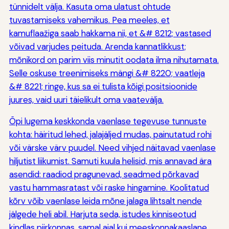
tünnidelt välja. Kasuta oma ulatust ohtude
tuvastamiseks vahemikus. Pea meeles, et
kamuflaažiga saab hakkama nii, et &# 8212; vastased
võivad varjudes peituda. Arenda kannatlikkust;
mõnikord on parim viis minutit oodata ilma nihutamata.
Selle oskuse treenimiseks mängi &# 8220; vaatleja
&# 8221; ringe, kus sa ei tulista kõigi positsioonide
juures, vaid uuri täielikult oma vaatevälja.
Õpi lugema keskkonda vaenlase tegevuse tunnuste
kohta: häiritud lehed, jalajäljed mudas, painutatud rohi
või värske värv puudel. Need vihjed näitavad vaenlase
hiljutist liikumist. Samuti kuula helisid, mis annavad ära
asendid: raadiod pragunevad, seadmed põrkavad
vastu hammasratast või raske hingamine. Koolitatud
kõrv võib vaenlase leida mõne jalaga lihtsalt nende
jälgede heli abil. Harjuta seda, istudes kinniseotud
kindlas piirkonnas, samal ajal kui meeskonnakaaslane