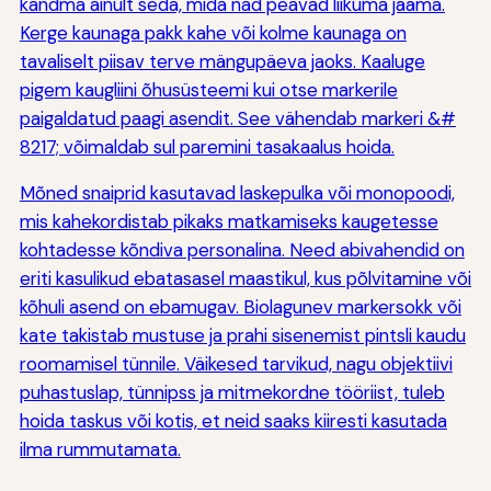
kandma ainult seda, mida nad peavad liikuma jääma.
Kerge kaunaga pakk kahe või kolme kaunaga on
tavaliselt piisav terve mängupäeva jaoks. Kaaluge
pigem kaugliini õhusüsteemi kui otse markerile
paigaldatud paagi asendit. See vähendab markeri &#
8217; võimaldab sul paremini tasakaalus hoida.
Mõned snaiprid kasutavad laskepulka või monopoodi,
mis kahekordistab pikaks matkamiseks kaugetesse
kohtadesse kõndiva personalina. Need abivahendid on
eriti kasulikud ebatasasel maastikul, kus põlvitamine või
kõhuli asend on ebamugav. Biolagunev markersokk või
kate takistab mustuse ja prahi sisenemist pintsli kaudu
roomamisel tünnile. Väikesed tarvikud, nagu objektiivi
puhastuslap, tünnipss ja mitmekordne tööriist, tuleb
hoida taskus või kotis, et neid saaks kiiresti kasutada
ilma rummutamata.