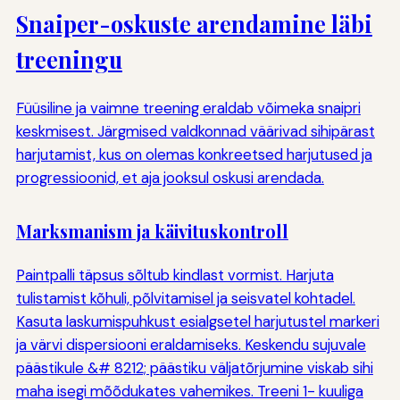
Snaiper-oskuste arendamine läbi
treeningu
Füüsiline ja vaimne treening eraldab võimeka snaipri
keskmisest. Järgmised valdkonnad väärivad sihipärast
harjutamist, kus on olemas konkreetsed harjutused ja
progressioonid, et aja jooksul oskusi arendada.
Marksmanism ja käivituskontroll
Paintpalli täpsus sõltub kindlast vormist. Harjuta
tulistamist kõhuli, põlvitamisel ja seisvatel kohtadel.
Kasuta laskumispuhkust esialgsetel harjutustel markeri
ja värvi dispersiooni eraldamiseks. Keskendu sujuvale
päästikule &# 8212; päästiku väljatõrjumine viskab sihi
maha isegi mõõdukates vahemikes. Treeni 1- kuuliga