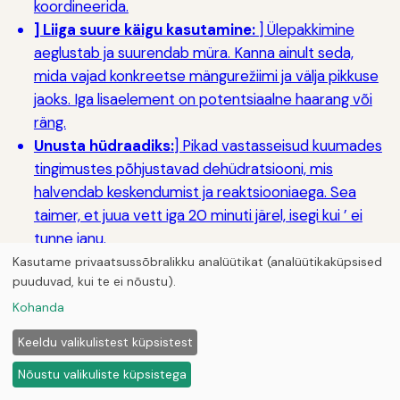
koordineerida.
] Liiga suure käigu kasutamine:
] Ülepakkimine
aeglustab ja suurendab müra. Kanna ainult seda,
mida vajad konkreetse mängurežiimi ja välja pikkuse
jaoks. Iga lisaelement on potentsiaalne haarang või
räng.
Unusta hüdraadiks:
] Pikad vastasseisud kuumades
tingimustes põhjustavad dehüdratsiooni, mis
halvendab keskendumist ja reaktsiooniaega. Sea
taimer, et juua vett iga 20 minuti järel, isegi kui ’ ei
tunne janu.
Kasutame privaatsussõbralikku analüütikat (analüütikaküpsised
puuduvad, kui te ei nõustu).
Kokkuvõte: Paintball Sniper
Kohanda
programmi loomine
Keeldu valikulistest küpsistest
Nõustu valikuliste küpsistega
paintball snaiper rolli loomine meeskonnale nõuab