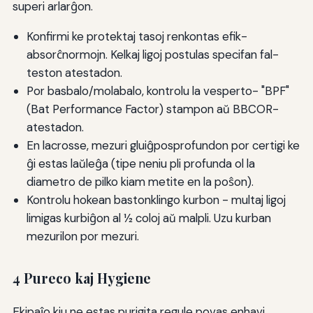
superi arlarĝon.
Konfirmi ke protektaj tasoj renkontas efik-
absorĉnormojn. Kelkaj ligoj postulas specifan fal-
teston atestadon.
Por basbalo/molabalo, kontrolu la vesperto- "BPF"
(Bat Performance Factor) stampon aŭ BBCOR-
atestadon.
En lacrosse, mezuri gluiĝposprofundon por certigi ke
ĝi estas laŭleĝa (tipe neniu pli profunda ol la
diametro de pilko kiam metite en la poŝon).
Kontrolu hokean bastonklingo kurbon - multaj ligoj
limigas kurbiĝon al 1⁄2 coloj aŭ malpli. Uzu kurban
mezurilon por mezuri.
4 Pureco kaj Hygiene
Ekipaĵo kiu ne estas purigita regule povas enhavi