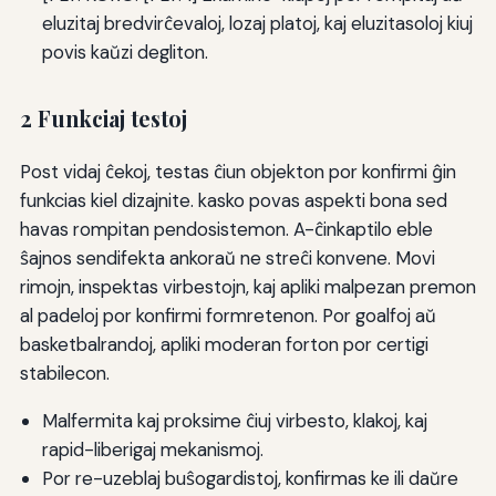
eluzitaj bredvirĉevaloj, lozaj platoj, kaj eluzitasoloj kiuj
povis kaŭzi degliton.
2 Funkciaj testoj
Post vidaj ĉekoj, testas ĉiun objekton por konfirmi ĝin
funkcias kiel dizajnite. kasko povas aspekti bona sed
havas rompitan pendosistemon. A-ĉinkaptilo eble
ŝajnos sendifekta ankoraŭ ne streĉi konvene. Movi
rimojn, inspektas virbestojn, kaj apliki malpezan premon
al padeloj por konfirmi formretenon. Por goalfoj aŭ
basketbalrandoj, apliki moderan forton por certigi
stabilecon.
Malfermita kaj proksime ĉiuj virbesto, klakoj, kaj
rapid-liberigaj mekanismoj.
Por re-uzeblaj buŝogardistoj, konfirmas ke ili daŭre