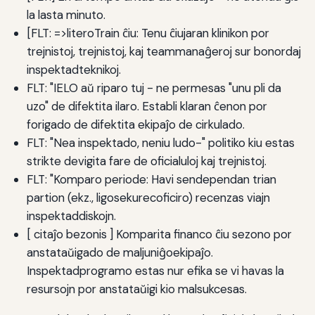
la lasta minuto.
[FLT: =>literoTrain ĉiu: Tenu ĉiujaran klinikon por
trejnistoj, trejnistoj, kaj teammanaĝeroj sur bonordaj
inspektadteknikoj.
FLT: "IELO aŭ riparo tuj - ne permesas "unu pli da
uzo" de difektita ilaro. Establi klaran ĉenon por
forigado de difektita ekipaĵo de cirkulado.
FLT: "Nea inspektado, neniu ludo-" politiko kiu estas
strikte devigita fare de oficialuloj kaj trejnistoj.
FLT: "Komparo periode: Havi sendependan trian
partion (ekz., ligosekurecoficiro) recenzas viajn
inspektaddiskojn.
[ citaĵo bezonis ] Komparita financo ĉiu sezono por
anstataŭigado de maljuniĝoekipaĵo.
Inspektadprogramo estas nur efika se vi havas la
resursojn por anstataŭigi kio malsukcesas.