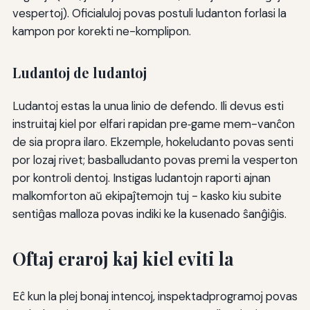
vespertoj). Oficialuloj povas postuli ludanton forlasi la
kampon por korekti ne-komplipon.
Ludantoj de ludantoj
Ludantoj estas la unua linio de defendo. Ili devus esti
instruitaj kiel por elfari rapidan pre‐game mem-vanĉon
de sia propra ilaro. Ekzemple, hokeludanto povas senti
por lozaj rivet; basballudanto povas premi la vesperton
por kontroli dentoj. Instigas ludantojn raporti ajnan
malkomforton aŭ ekipaĵtemojn tuj - kasko kiu subite
sentiĝas malloza povas indiki ke la kusenado ŝanĝiĝis.
Oftaj eraroj kaj kiel eviti la
Eĉ kun la plej bonaj intencoj, inspektadprogramoj povas