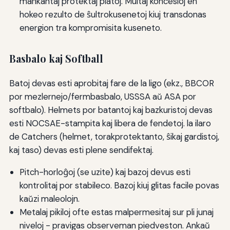
mankantaj protektaj platoj. Multaj koncesioj en
hokeo rezulto de ŝultrokusenetoj kiuj transdonas
energion tra kompromisita kuseneto.
Basbalo kaj Softball
Batoj devas esti aprobitaj fare de la ligo (ekz., BBCOR
por mezlernejo/fermbasbalo, USSSA aŭ ASA por
softbalo). Helmets por batantoj kaj bazkuristoj devas
esti NOCSAE-stampita kaj libera de fendetoj. la ilaro
de Catchers (helmet, torakprotektanto, ŝikaj gardistoj,
kaj taso) devas esti plene sendifektaj.
Pitch-horloĝoj (se uzite) kaj bazoj devus esti
kontrolitaj por stabileco. Bazoj kiuj glitas facile povas
kaŭzi maleolojn.
Metalaj pikiloj ofte estas malpermesitaj sur pli junaj
niveloj - pravigas observeman piedveston. Ankaŭ