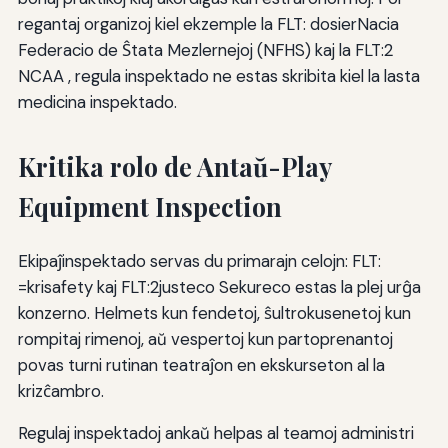
regantaj organizoj kiel ekzemple la FLT: dosierNacia
Federacio de Ŝtata Mezlernejoj (NFHS) kaj la FLT:2
NCAA , regula inspektado ne estas skribita kiel la lasta
medicina inspektado.
Kritika rolo de Antaŭ-Play
Equipment Inspection
Ekipaĵinspektado servas du primarajn celojn: FLT:
=krisafety kaj FLT:2justeco Sekureco estas la plej urĝa
konzerno. Helmets kun fendetoj, ŝultrokusenetoj kun
rompitaj rimenoj, aŭ vespertoj kun partoprenantoj
povas turni rutinan teatraĵon en ekskurseton al la
krizĉambro.
Regulaj inspektadoj ankaŭ helpas al teamoj administri