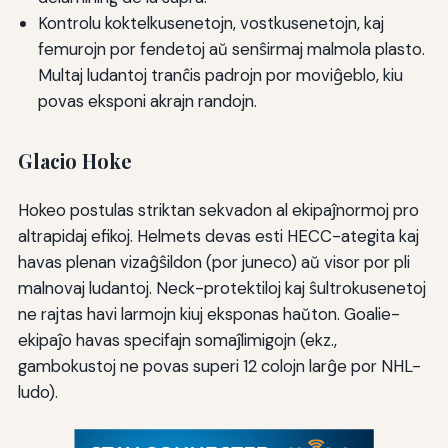
Kontrolu koktelkusenetojn, vostkusenetojn, kaj
femurojn por fendetoj aŭ senŝirmaj malmola plasto.
Multaj ludantoj tranĉis padrojn por moviĝeblo, kiu
povas eksponi akrajn randojn.
Glacio Hoke
Hokeo postulas striktan sekvadon al ekipaĵnormoj pro
altrapidaj efikoj. Helmets devas esti HECC-ategita kaj
havas plenan vizaĝŝildon (por juneco) aŭ visor por pli
malnovaj ludantoj. Neck-protektiloj kaj ŝultrokusenetoj
ne rajtas havi larmojn kiuj eksponas haŭton. Goalie-
ekipaĵo havas specifajn somaĵlimigojn (ekz.,
gambokustoj ne povas superi 12 colojn larĝe por NHL-
ludo).