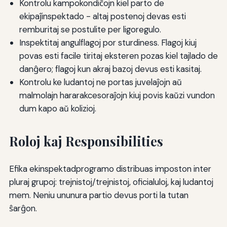
Kontrolu kampokondiĉojn kiel parto de
ekipaĵinspektado - altaj postenoj devas esti
remburitaj se postulite per ligoregulo.
Inspektitaj angulflagoj por sturdiness. Flagoj kiuj
povas esti facile tiritaj eksteren pozas kiel tajlado de
danĝero; flagoj kun akraj bazoj devus esti kasitaj.
Kontrolu ke ludantoj ne portas juvelaĵojn aŭ
malmolajn hararakcesoraĵojn kiuj povis kaŭzi vundon
dum kapo aŭ kolizioj.
Roloj kaj Responsibilities
Efika ekinspektadprogramo distribuas imposton inter
pluraj grupoj: trejnistoj/trejnistoj, oficialuloj, kaj ludantoj
mem. Neniu ununura partio devus porti la tutan
ŝarĝon.