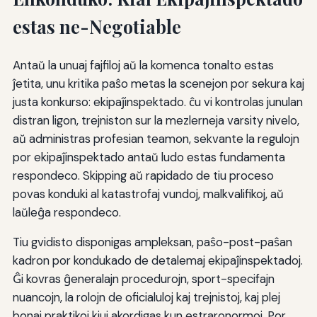
estas ne-Negotiable
Antaŭ la unuaj fajfiloj aŭ la komenca tonalto estas
ĵetita, unu kritika paŝo metas la scenejon por sekura kaj
justa konkurso: ekipaĵinspektado. ĉu vi kontrolas junulan
distran ligon, trejniston sur la mezlerneja varsity nivelo,
aŭ administras profesian teamon, sekvante la regulojn
por ekipaĵinspektado antaŭ ludo estas fundamenta
respondeco. Skipping aŭ rapidado de tiu proceso
povas konduki al katastrofaj vundoj, malkvalifikoj, aŭ
laŭleĝa respondeco.
Tiu gvidisto disponigas ampleksan, paŝo-post-paŝan
kadron por kondukado de detalemaj ekipaĵinspektadoj.
Ĝi kovras ĝeneralajn procedurojn, sport-specifajn
nuancojn, la rolojn de oficialuloj kaj trejnistoj, kaj plej
bonaj praktikoj kiuj akordigas kun estraronormoj. Por