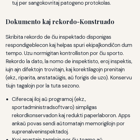
tuj per sangokovritaj patogeno protokolas.
Dokumento kaj rekordo-Konstruado
Skribita rekordo de ĉiu inspektado disponigas
respondigeblecon kaj helpas spuri ekipaĵkondiĉon dum
tempo. Uzu normigitan kontrolliston por ĉiu sporto.
Rekordo la dato, la nomo de inspektisto, eroj inspektis,
iujn ajn difektojn trovitajn, kaj korektilagojn prenitajn
(ekz., riparita, anstataŭigis, aŭ forigis de uzo). Konservu
tiujn tagalojn por la tuta sezono.
Ciferecaj iloj aŭ programoj (ekz.,
sportadministradsoftvaro) simpligas
rekordkonservadon kaj redukti paperlaboron. Apps
ankaŭ povas sendi aŭtomatajn memorigilojn por
suprenalveninspektadoj.
Krei apartajn tagalojn por ĉiu teamo aŭ