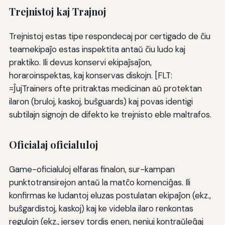
Trejnistoj kaj Trajnoj
Trejnistoj estas tipe respondecaj por certigado de ĉiu
teamekipaĵo estas inspektita antaŭ ĉiu ludo kaj
praktiko. Ili devus konservi ekipaĵsaĵon,
horaroinspektas, kaj konservas diskojn. [FLT:
=ĴujTrainers ofte pritraktas medicinan aŭ protektan
ilaron (bruloj, kaskoj, buŝguards) kaj povas identigi
subtilajn signojn de difekto ke trejnisto eble maltrafos.
Oficialaj oficialuloj
Game-oficialuloj elfaras finalon, sur-kampan
punktotransirejon antaŭ la matĉo komenciĝas. Ili
konfirmas ke ludantoj eluzas postulatan ekipaĵon (ekz.,
buŝgardistoj, kaskoj) kaj ke videbla ilaro renkontas
regulojn (ekz., jersey tordis enen, neniuj kontraŭleĝaj