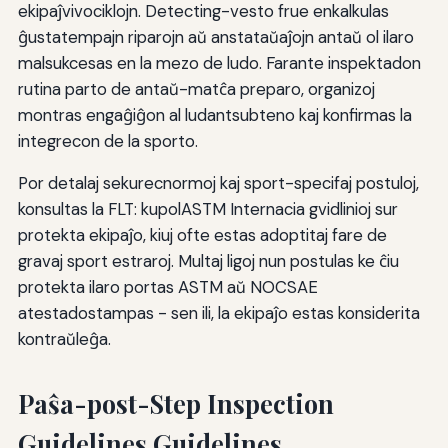
ekipaĵvivociklojn. Detecting-vesto frue enkalkulas
ĝustatempajn riparojn aŭ anstataŭaĵojn antaŭ ol ilaro
malsukcesas en la mezo de ludo. Farante inspektadon
rutina parto de antaŭ-matĉa preparo, organizoj
montras engaĝiĝon al ludantsubteno kaj konfirmas la
integrecon de la sporto.
Por detalaj sekurecnormoj kaj sport-specifaj postuloj,
konsultas la FLT: kupolASTM Internacia gvidlinioj sur
protekta ekipaĵo, kiuj ofte estas adoptitaj fare de
gravaj sport estraroj. Multaj ligoj nun postulas ke ĉiu
protekta ilaro portas ASTM aŭ NOCSAE
atestadostampas - sen ili, la ekipaĵo estas konsiderita
kontraŭleĝa.
Paŝa-post-Step Inspection
Guidelines Guidelines