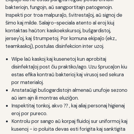
bakteriojn, fungojn, aŭ sangportitajn patogenojn.
Inspekti por troa malpuraĵo, ŝvitrestaĵoj, aŭ signoj de
ŝimo kaj milde. Salajro-speciala atento al eroj kiuj
kontaktas haŭton: kaskoekskursoj, buŝgardistoj,
jersey'oj, kaj ŝtrumpetoj. Por komuna ekipaĵo (ekz.,
teamkaskoj), postulas disinfekcion inter uzoj.
Wipe laŭ kaskoj kaj kusenetoj kun aprobitaj
disinfektaĵoj post ĉiu praktiko/ago. Uzu ŝprucaĵon kiu
estas efika kontraŭ bakterioj kaj virusoj sed sekura
por materialoj.
Anstataŭigi buŝogardistojn almenaŭ unufoje sezono
aŭ iam ajn ili montras eluziĝon.
Inspektitaj tonkoj, akvo ⁇ , kaj aliaj personaj higienaj
eroj por pureco.
Kontrolu por sango aŭ korpaj fluidoj sur uniformoj kaj
kusenoj - io poluita devas esti forigita kaj sanktigita