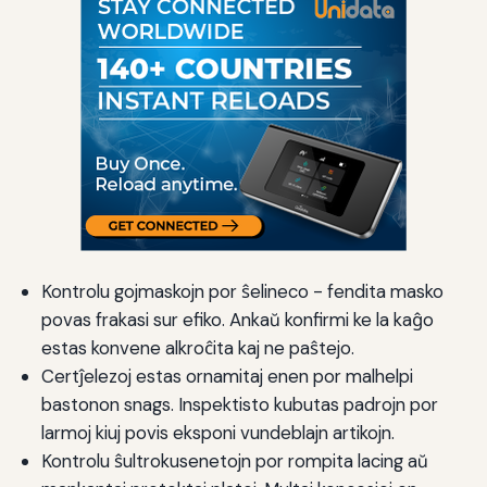
Kontrolu gojmaskojn por ŝelineco - fendita masko
povas frakasi sur efiko. Ankaŭ konfirmi ke la kaĝo
estas konvene alkroĉita kaj ne paŝtejo.
Certĵelezoj estas ornamitaj enen por malhelpi
bastonon snags. Inspektisto kubutas padrojn por
larmoj kiuj povis eksponi vundeblajn artikojn.
Kontrolu ŝultrokusenetojn por rompita lacing aŭ