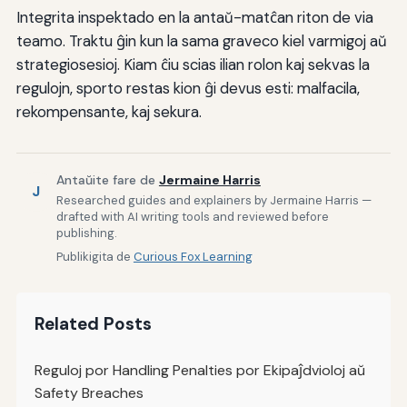
Integrita inspektado en la antaŭ-matĉan riton de via
teamo. Traktu ĝin kun la sama graveco kiel varmigoj aŭ
strategiosesioj. Kiam ĉiu scias ilian rolon kaj sekvas la
regulojn, sporto restas kion ĝi devus esti: malfacila,
rekompensante, kaj sekura.
Antaŭite fare de
Jermaine Harris
J
Researched guides and explainers by Jermaine Harris —
drafted with AI writing tools and reviewed before
publishing.
Publikigita de
Curious Fox Learning
Related Posts
Reguloj por Handling Penalties por Ekipaĵdvioloj aŭ
Safety Breaches