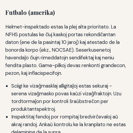
Futbalo (amerika)
Helmet-inspektado estas la plej alta prioritato. La
NFHS postulas ke ĉiuj kaskoj portas rekondiĉantan
daton (ene de la pasintaj 10 jaroj) kaj atestado de la
bonorda korpo (ekz., NOCSAE). Seserkusenetoj
havendaĵo ĉiujn rimeddatojn sendifektaj kaj neniu
fendita plasto. Game-pilkoj devas renkonti grandecon,
pezon, kaj inflacispecifojn.
Sciigi ke vizaĝmasklaj alligitaĵoj estas sekuraj -
serena vizaĝmasko povas kaŭzi vizaĝfraktojn. Uzu
tordtormaĵon por kontroli ŝraŭbstreĉon per
produktantspektroj.
Inspektitaj fendoj por rompitaj bredvirĉevaloj aŭ
akraj randoj. Ankaŭ kontrolu ke la kranplato ne estas
delamining de la supra.