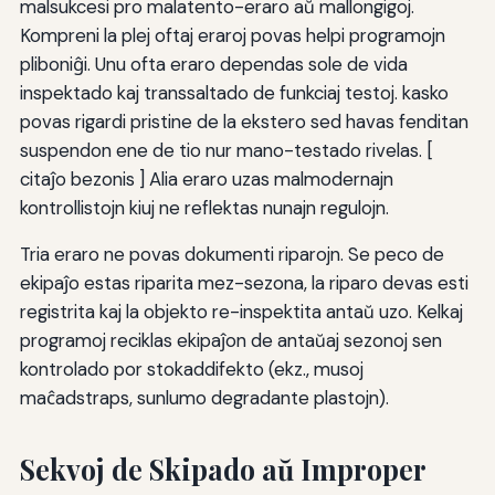
malsukcesi pro malatento-eraro aŭ mallongigoj.
Kompreni la plej oftaj eraroj povas helpi programojn
pliboniĝi. Unu ofta eraro dependas sole de vida
inspektado kaj transsaltado de funkciaj testoj. kasko
povas rigardi pristine de la ekstero sed havas fenditan
suspendon ene de tio nur mano-testado rivelas. [
citaĵo bezonis ] Alia eraro uzas malmodernajn
kontrollistojn kiuj ne reflektas nunajn regulojn.
Tria eraro ne povas dokumenti riparojn. Se peco de
ekipaĵo estas riparita mez-sezona, la riparo devas esti
registrita kaj la objekto re-inspektita antaŭ uzo. Kelkaj
programoj reciklas ekipaĵon de antaŭaj sezonoj sen
kontrolado por stokaddifekto (ekz., musoj
maĉadstraps, sunlumo degradante plastojn).
Sekvoj de Skipado aŭ Improper