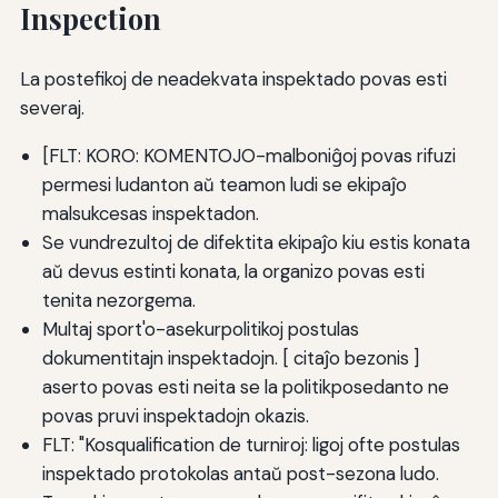
Inspection
La postefikoj de neadekvata inspektado povas esti
severaj.
[FLT: KORO: KOMENTOJO-malboniĝoj povas rifuzi
permesi ludanton aŭ teamon ludi se ekipaĵo
malsukcesas inspektadon.
Se vundrezultoj de difektita ekipaĵo kiu estis konata
aŭ devus estinti konata, la organizo povas esti
tenita nezorgema.
Multaj sport'o-asekurpolitikoj postulas
dokumentitajn inspektadojn. [ citaĵo bezonis ]
aserto povas esti neita se la politikposedanto ne
povas pruvi inspektadojn okazis.
FLT: "Kosqualification de turniroj: ligoj ofte postulas
inspektado protokolas antaŭ post-sezona ludo.