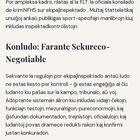
Por ampleksa kadro, rilatas al la FLT: la oficiala konsilado
de krimNFHS sur ekipaĵinspektado . Multaj ŝtatteletikaj
unuiĝoj ankaŭ publikigas sport-specifajn manlibrojn kiuj
inkludas inspektadkontrolistojn.
Konludo: Farante Sekureco-
Negotiable
Sekvante la regulojn por ekipaĵinspektado antaŭ ludo
ne estas kesto por kontroli - ĝi estas engaĝiĝo al ĉiu
ludanto kiu paŝas sur la kampo, tribunalo, aŭ voj.
Adoptante sisteman aliron kiu inkludas vidajn ĉekojn,
funkciajn testojn, mezuraltigon, pureconormojn, kaj
ĝisfundan dokumentadon, trejnistojn, oficialulojn, kaj
ludantoj povas dramece redukti riskon kaj konfirmi
justan konkuradon.