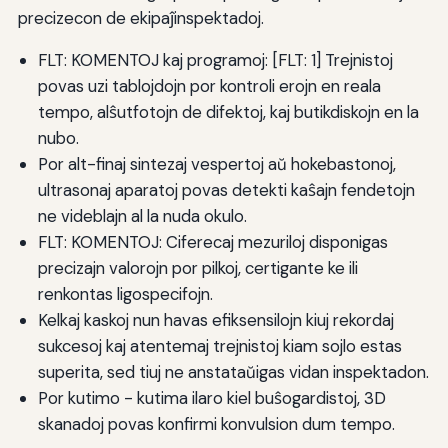
precizecon de ekipaĵinspektadoj.
FLT: KOMENTOJ kaj programoj: [FLT: 1] Trejnistoj
povas uzi tablojdojn por kontroli erojn en reala
tempo, alŝutfotojn de difektoj, kaj butikdiskojn en la
nubo.
Por alt-finaj sintezaj vespertoj aŭ hokebastonoj,
ultrasonaj aparatoj povas detekti kaŝajn fendetojn
ne videblajn al la nuda okulo.
FLT: KOMENTOJ: Ciferecaj mezuriloj disponigas
precizajn valorojn por pilkoj, certigante ke ili
renkontas ligospecifojn.
Kelkaj kaskoj nun havas efiksensilojn kiuj rekordaj
sukcesoj kaj atentemaj trejnistoj kiam sojlo estas
superita, sed tiuj ne anstataŭigas vidan inspektadon.
Por kutimo - kutima ilaro kiel buŝogardistoj, 3D
skanadoj povas konfirmi konvulsion dum tempo.