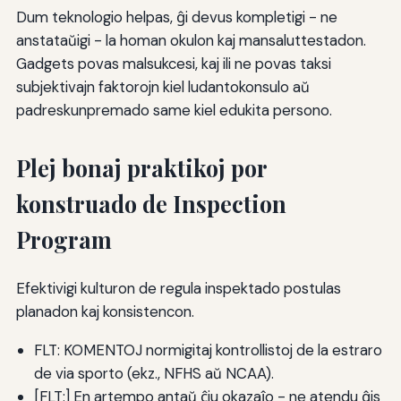
Dum teknologio helpas, ĝi devus kompletigi - ne
anstataŭigi - la homan okulon kaj mansaluttestadon.
Gadgets povas malsukcesi, kaj ili ne povas taksi
subjektivajn faktorojn kiel ludantokonsulo aŭ
padreskunpremado same kiel edukita persono.
Plej bonaj praktikoj por
konstruado de Inspection
Program
Efektivigi kulturon de regula inspektado postulas
planadon kaj konsistencon.
FLT: KOMENTOJ normigitaj kontrollistoj de la estraro
de via sporto (ekz., NFHS aŭ NCAA).
[FLT:] En artempo antaŭ ĉiu okazaĵo - ne atendu ĝis