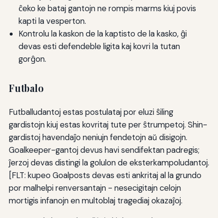
ĉeko ke bataj gantojn ne rompis marms kiuj povis
kapti la vesperton.
Kontrolu la kaskon de la kaptisto de la kasko, ĝi
devas esti defendeble ligita kaj kovri la tutan
gorĝon.
Futbalo
Futballudantoj estas postulataj por eluzi ŝiling
gardistojn kiuj estas kovritaj tute per ŝtrumpetoj. Shin-
gardistoj havendaĵo neniujn fendetojn aŭ disigojn.
Goalkeeper-gantoj devus havi sendifektan padregis;
ĵerzoj devas distingi la golulon de eksterkampoludantoj.
[FLT: kupeo Goalposts devas esti ankritaj al la grundo
por malhelpi renversantajn - nesecigitajn celojn
mortigis infanojn en multoblaj tragediaj okazaĵoj.