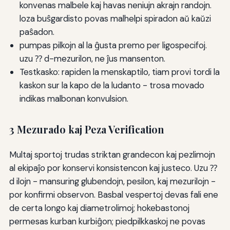
konvenas malbele kaj havas neniujn akrajn randojn.
loza buŝgardisto povas malhelpi spiradon aŭ kaŭzi
paŝadon.
pumpas pilkojn al la ĝusta premo per ligospecifoj.
uzu ⁇ d-mezurilon, ne ĵus mansenton.
Testkasko: rapiden la menskaptilo, tiam provi tordi la
kaskon sur la kapo de la ludanto - trosa movado
indikas malbonan konvulsion.
3 Mezurado kaj Peza Verification
Multaj sportoj trudas striktan grandecon kaj pezlimojn
al ekipaĵo por konservi konsistencon kaj justeco. Uzu ⁇
d ilojn - mansuring glubendojn, pesilon, kaj mezurilojn -
por konfirmi observon. Basbal vespertoj devas fali ene
de certa longo kaj diametrolimoj; hokebastonoj
permesas kurban kurbiĝon; piedpilkkaskoj ne povas