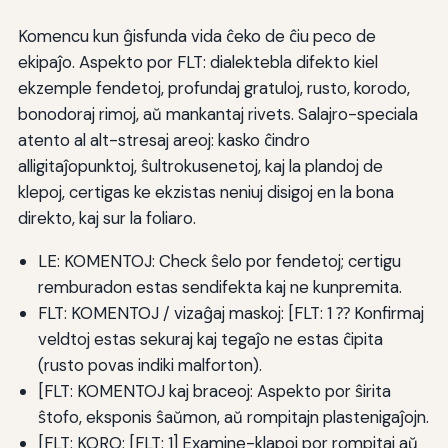
Komencu kun ĝisfunda vida ĉeko de ĉiu peco de
ekipaĵo. Aspekto por FLT: dialektebla difekto kiel
ekzemple fendetoj, profundaj gratuloj, rusto, korodo,
bonodoraj rimoj, aŭ mankantaj rivets. Salajro-speciala
atento al alt-stresaj areoj: kasko ĉindro
alligitaĵopunktoj, ŝultrokusenetoj, kaj la plandoj de
klepoj, certigas ke ekzistas neniuj disigoj en la bona
direkto, kaj sur la foliaro.
LE: KOMENTOJ: Check ŝelo por fendetoj; certigu
remburadon estas sendifekta kaj ne kunpremita.
FLT: KOMENTOJ / vizaĝaj maskoj: [FLT: 1 ⁇ Konfirmaj
veldtoj estas sekuraj kaj tegaĵo ne estas ĉipita
(rusto povas indiki malforton).
[FLT: KOMENTOJ kaj braceoj: Aspekto por ŝirita
ŝtofo, eksponis ŝaŭmon, aŭ rompitajn plastenigaĵojn.
[FLT: KORO: [FLT: 1] Examine-klapoj por rompitaj aŭ