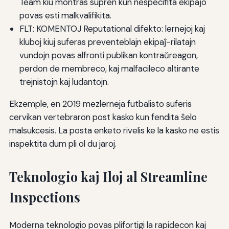
Team kiu montras supren kun nespecifita ekipaĵo
povas esti malkvalifikita.
FLT: KOMENTOJ Reputational difekto: lernejoj kaj
kluboj kiuj suferas preventeblajn ekipaĵ-rilatajn
vundojn povas alfronti publikan kontraŭreagon,
perdon de membreco, kaj malfacileco altirante
trejnistojn kaj ludantojn.
Ekzemple, en 2019 mezlerneja futbalisto suferis
cervikan vertebraron post kasko kun fendita ŝelo
malsukcesis. La posta enketo rivelis ke la kasko ne estis
inspektita dum pli ol du jaroj.
Teknologio kaj Iloj al Streamline
Inspections
Moderna teknologio povas plifortigi la rapidecon kaj