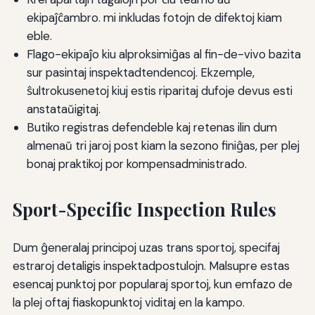
ekipaĵĉambro. mi inkludas fotojn de difektoj kiam
eble.
Flago-ekipaĵo kiu alproksimiĝas al fin-de-vivo bazita
sur pasintaj inspektadtendencoj. Ekzemple,
ŝultrokusenetoj kiuj estis riparitaj dufoje devus esti
anstataŭigitaj.
Butiko registras defendeble kaj retenas ilin dum
almenaŭ tri jaroj post kiam la sezono finiĝas, per plej
bonaj praktikoj por kompensadministrado.
Sport-Specific Inspection Rules
Dum ĝeneralaj principoj uzas trans sportoj, specifaj
estraroj detaligis inspektadpostulojn. Malsupre estas
esencaj punktoj por popularaj sportoj, kun emfazo de
la plej oftaj fiaskopunktoj viditaj en la kampo.