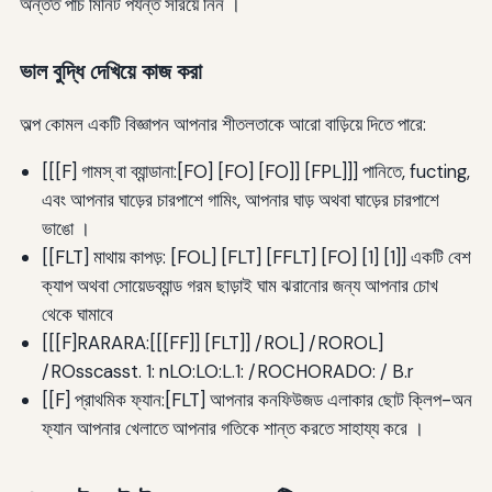
অন্তত পাঁচ মিনিট পর্যন্ত সরিয়ে নিন ।
ভাল বুদ্ধি দেখিয়ে কাজ করা
অল্প কোমল একটি বিজ্ঞাপন আপনার শীতলতাকে আরো বাড়িয়ে দিতে পারে:
[[[F] গামস্‌ বা ব্যান্ডানা:[FO] [FO] [FO]] [FPL]]] পানিতে, fucting,
এবং আপনার ঘাড়ের চারপাশে গামিং, আপনার ঘাড় অথবা ঘাড়ের চারপাশে
ভাঙো ।
[[FLT] মাথায় কাপড়: [FOL] [FLT] [FFLT] [FO] [1] [1]] একটি বেশ
ক্যাপ অথবা সোয়েডব্যান্ড গরম ছাড়াই ঘাম ঝরানোর জন্য আপনার চোখ
থেকে ঘামাবে
[[[F]RARARA:[[[FF]] [FLT]] /ROL] /ROROL]
/ROsscasst. 1: nLO:LO:L.1: /ROCHORADO: / B.r
[[F] প্রাথমিক ফ্যান:[FLT] আপনার কনফিউজড এলাকার ছোট ক্লিপ-অন
ফ্যান আপনার খেলাতে আপনার গতিকে শান্ত করতে সাহায্য করে ।