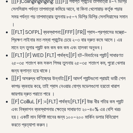
[[[F]Colinginginging: [[[[F]] পর্যাপ্ত প্যান্টের তাপমাত্রা ৪-৭ ডিগ্রি
সেলসিয়াস পর্যন্ত তাপমাত্রা কমিয়ে আনে, যা কিনা খেলোয়াড় কর্তৃক পড়ার
সময় পর্যন্ত গড় তাপমাত্রার তুলনায় ৮৫-৭ ডিগ্রি ডিগ্রি সেলসিয়াসের সমান
।
[[FLT] SOFPL] ব্যবস্থাপনা:[[FFF] [FR]] শ্বাস-প্রশ্বাসের মস্ত্রো-
প্রিক্ষণ লাইনার মত লম্বা প্যান্টের চেয়ে ২-৩ বার দ্রুত কমে আসে। এর
মানে হল তুলার প্যান্ট কম কম কম কম এবং হালকা অনুভব।
[[FLT] [F] WED [FLT] পার্থক্য:[[F] হট-বিবর্তনের প্যান্ট] সাধারণত
২৫-৩৫ শতাংশ কম সকল শিশুর তুলনায় ২৫-৩৫ শতাংশ কম, পুরো খেলার
জন্য ক্লান্ত হয়ে থাকে।
[[[F] অসরুদ্ধ বাণিজ্যের উন্নতি:[[F] আদর্শ প্যান্টগুলো প্রায়ই ভারী শেল
কাপড় ব্যবহার করে, তাই শ্বাস নেওয়ার যোগ্য মডেলগুলো হয়তো খারাপ
জায়গায় দ্রুত পরাতে পারে ।
[[F] CollluL [F] :=[FLT] পার্থক্য:[FLT[F] উচ্চ ধীর গতির কম প্যান্ট
এবং নিষ্কাশন ব্যবস্থাপনার ক্ষেত্রে সাধারণত ২০-৪০% এর বেশি খরচ
হয়। একটি মান বিশিষ্ট মানের জন্য ১০০-২০০ মার্কিন ডলার বিনিয়োগ
করতে প্রত্যাশা করুন।