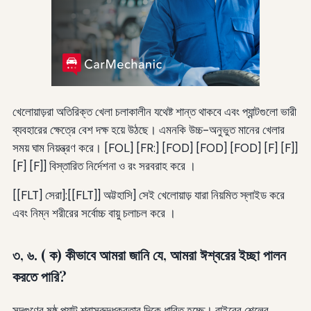
খেলোয়াড়রা অতিরিক্ত খেলা চলাকালীন যথেষ্ট শান্ত থাকবে এবং প্যান্টগুলো ভারী
ব্যবহারের ক্ষেত্রে বেশ দক্ষ হয়ে উঠছে। এমনকি উচ্চ-অনুভুত মানের খেলার
সময় ঘাম নিয়ন্ত্রণ করে। [FOL] [FR:] [FOD] [FOD] [FOD] [F] [F]]
[F] [F]] বিস্তারিত নির্দেশনা ও রং সরবরাহ করে ।
[[FLT] সেরা]:[[FLT]] অট্টহাসি] সেই খেলোয়াড় যারা নিয়মিত স্লাইড করে
এবং নিম্ন শরীরের সর্বোচ্চ বায়ু চলাচল করে ।
৩, ৬. ( ক) কীভাবে আমরা জানি যে, আমরা ঈশ্বরের ইচ্ছা পালন
করতে পারি?
সদ্‌গুণের ষষ্ঠ প্যান্ট শ্বাসরুদ্ধকরতার দিকে ধাবিত হচ্ছে। বাইরের শেলের