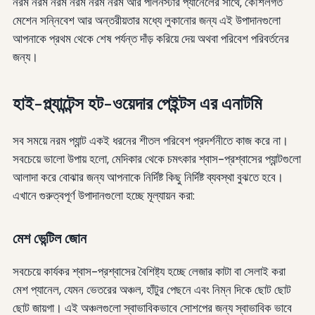
নরম নরম নরম নরম নরম নরম আর পলিনস্টার প্যানেলের সাথে, কৌশলগত
মেশেন সন্নিবেশ আর অন্তরীয়তার মধ্যে লুকানোর জন্য এই উপাদানগুলো
আপনাকে প্রথম থেকে শেষ পর্যন্ত দাঁড় করিয়ে দেয় অথবা পরিবেশ পরিবর্তনের
জন্য।
হাই-প্ল্যান্টেন্স হট-ওয়েদার পেইন্টস এর এনাটমি
সব সময়ে নরম প্যান্ট একই ধরনের শীতল পরিবেশ প্রদর্শনীতে কাজ করে না।
সবচেয়ে ভালো উপায় হলো, মেদিকার থেকে চমৎকার শ্বাস-প্রশ্বাসের প্যান্টগুলো
আলাদা করে বোঝার জন্য আপনাকে নির্দিষ্ট কিছু নির্দিষ্ট ব্যবস্থা বুঝতে হবে।
এখানে গুরুত্বপূর্ণ উপাদানগুলো হচ্ছে মূল্যায়ন করা:
মেশ ভেন্টিল জোন
সবচেয়ে কার্যকর শ্বাস-প্রশ্বাসের বৈশিষ্ট্য হচ্ছে লেজার কাটা বা সেলাই করা
মেশ প্যানেল, যেমন ভেতরের অঞ্চল, হাঁটুর পেছনে এবং নিম্ন দিকে ছোট ছোট
ছোট জায়গা। এই অঞ্চলগুলো স্বাভাবিকভাবে সোশপের জন্য স্বাভাবিক ভাবে