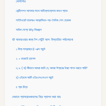
মোস্টার্সার
ভেন্টিলেশন আলমার সাথে আর্টক্লোক্লোক কননে প্যাড
লাইটওয়েট তারপরও আব্রাসিয়ন-স্য-সৈনিক শেল ফ্রেবক
অধিক যোগ্য Wy নিয়ন্ত্রণ
হট আবহাওয়ার জন্য টপ পেইন্ট আপ: বিস্তারিত পর্যালোচনা
১ বিশ্ব সাম্রাজ্য E-এক্স প্যান্ট
২. ০ ডারহাই চ্যাপস
৩, ৬. ( ক) কীভাবে আমরা জানি যে, আমরা ঈশ্বরের ইচ্ছা পালন করতে পারি?
৪) এইচকে আর্মি এইচএসএসএল প্যান্ট
৫ গ্রহ চিত্র
যেভাবে শ্বাসরোধকবলের নিচে স্থাপন করা যায়