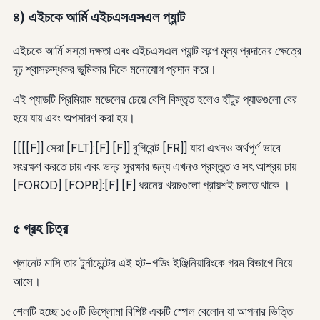
৪) এইচকে আর্মি এইচএসএসএল প্যান্ট
এইচকে আর্মি সস্তা দক্ষতা এবং এইচএসএল প্যান্ট স্বল্প মূল্য প্রদানের ক্ষেত্রে
দৃঢ় শ্বাসরুদ্ধকর ভূমিকার দিকে মনোযোগ প্রদান করে।
এই প্যাডটি প্রিমিয়াম মডেলের চেয়ে বেশি বিস্তৃত হলেও হাঁটুর প্যাডগুলো বের
হয়ে যায় এবং অপসারণ করা হয়।
[[[[F]] সেরা [FLT]:[F] [F]] বুগিবেন্ট [FR]] যারা এখনও অর্থপূর্ণ ভাবে
সংরক্ষণ করতে চায় এবং ভদ্র সুরক্ষার জন্য এখনও প্রস্তুত ও সৎ আশ্রয় চায়
[FOROD] [FOPR]:[F] [F] ধরনের খরচগুলো প্রায়শই চলতে থাকে ।
৫ গ্রহ চিত্র
প্লানেট মাসি তার টুর্নামেন্টের এই হট-গডিং ইঞ্জিনিয়ারিংকে গরম বিভাগে নিয়ে
আসে।
শেলটি হচ্ছে ১৫০টি ডিপ্লোমা বিশিষ্ট একটি স্পেল বেলোন যা আপনার ভিত্তি