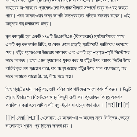
সাহায্যে অপসারণের প্যানেলগুলো উৎপাদনশীলতা সম্পর্কে তথ্য সংগ্রহ করতে
পারে। গরম আবহাওয়ার জন্য আপনি উচ্চপ্রবাহের গতিকে ব্যবহার করেন। এই
অনুনয়ে বায়ু চলাচলের জন্য।
মূল কাপড়টি হল একটি ১৪০টি জিএমপিএম (বিআরআর) ম্যাটারস্টারের সাথে
একটি বড় কনফার্মড রিথিং, যা কোন ওজন ছাড়াই প্রতিরোধী প্রতিরোধ প্রস্তাব
দেয়। হাঁটুর প্যাডগুলো উচ্চতায় সমন্বয় এবং একটি হুক-অ্যান্ড-প্লী সিস্টেমের
সাথে আবদ্ধ। তারা এমন চ্যানেলও যুক্ত করে যা হাঁটুর উপর আমার সিটের উপর
অতিরিক্ত চাপ প্রয়োগ করে, যার মধ্যে রয়েছে হাঁটুর উপর সাদা অংশগুলো, যার
সাথে আমাকে আরো ঠাণ্ডা, নীচে পড়ে যায়।
ভিও প্যান্টের দাম একটু বড়, তাই থলির মাপ গাইডের আগে পরামর্শ করুন । টরেন্ট
প্রোভাইডারেশন সিস্টেমের জন্য কিছুটা চেষ্টা করা প্রয়োজন কিন্তু একবার
কনফিগার করা হলে এটি একটি ব্লু-টুথের সাহায্যে পড়া যাবে । [FR] [F] [F]
[[[F] সেরা]:[FLT]] খেলোয়াড়, যে আবহাওয়া ও কাজের স্তর ভিত্তিক ক্ষেত্রে
ভালোভাবে শ্বাস-প্রশ্বাসের ক্ষমতা চায় ।