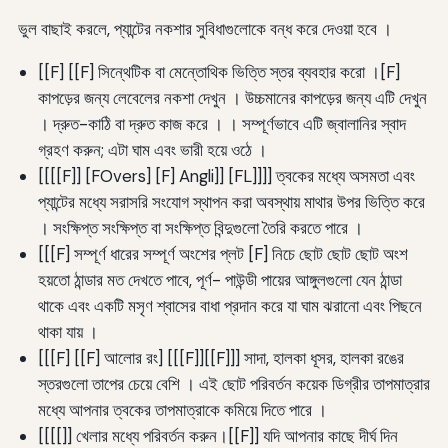
ভুল বাছাই করলে, প্যান্টের নকশার সুবিধাগুলোকে বন্ধ করে দেওয়া হবে ।
[[F] [[F] সিন্থেটিক বা মেন্তোথিক ভিত্তি স্তর ব্যবহার করো ।[F]
কাপড়ের জন্য লেবেলের নকশা দেখুন । উচ্চমানের কাপড়ের জন্য এটি দেখুন
। দ্রুত-কাঠি বা দ্রুত কাজ করে । । সম্পূর্ণভাবে এটি জ্বালানির স্বাদ
গ্রহণ করুন; এটা ঘাম এবং ভারী হয়ে ওঠে ।
[[[[F]] [FOvers] [F] Angli]] [FL]]]] ত্বকের মধ্যে অসমতা এবং
প্যান্টের মধ্যে সরাসরি সংযোগ স্থাপন করা অবস্থায় মাথার উপর ভিত্তি করে
। সংক্ষিপ্ত সংক্ষিপ্ত বা সংক্ষিপ্ত বিন্দুগুলো তৈরি করতে পারে ।
[[[F] সম্পূর্ণ ধারের সম্পূর্ণ অংশের প্লট [F] নিচে ছোট ছোট ছোট অংশ
হয়তো ঠান্ডার মত দেখতে পাবে, পূর্ণ- পাউন্ডী পায়ের আঙ্গুলগুলো যেন ঠান্ডা
থাকে এবং একটি মসৃণ শ্বাসের বাধা প্রদান করে যা ঘাম ঝরানো এবং পিছনে
থাকা যায় ।
[[[F] [[F] আলোর রং] [[[F]][[F]]] সাদা, হালকা ধূসর, হালকা রঙের
স্তরগুলো তাপের চেয়ে বেশি । এই ছোট পরিবর্তন কয়েক ডিগ্রীর তাপমাত্রার
মধ্যে আপনার ত্বকের তাপমাত্রাকে কমিয়ে দিতে পারে ।
[[[[]] খেলার মধ্যে পরিবর্তন করুন।[[F]] যদি আপনার কাছে দীর্ঘ দিন