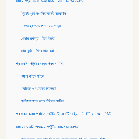
সামার পেইন্টবলের জন্য ফিল্ড- অব- ভিউিং কৌশল
প্রিন্টের পূর্বে সঞ্চালিত কর্মের সময়কাল
- গেম হ্যাডড্রেশন ম্যানেজমেন্ট
খেলায় দুর্দান্ত- নীচে বিরতি
ভাল বুদ্ধি দেখিয়ে কাজ করা
শ্বাসকষ্ট পেইন্টের জন্য প্রধান টিপ
ওয়াশ গাইড গাইড
স্টোরেজ এবং অর্ডর নিয়ন্ত্রণ
প্রতিস্থাপনের জন্য চিহ্নিত পংক্তি
শ্বাসবল বনাম প্রমিত পেইন্টলেট: একটি সাইড-বি-বিটার- অব- ভিউ
সাধারণত হট-ওয়েদার পেইন্টস সম্বন্ধে প্রশ্ন