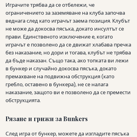
Играчите трябва да се отбележи, че
ограничението за заземяване на клуба започва
веднага след като играчът заема позиция. Клубът
не може да докосва пясъка, докато инсултът се
прави. Единственото изключение е, когато
играчът е позволено да се движат хлабава пречка
без наказание, но дори и тогава, клубът не трябва
да бъде наказан. Също така, ако топката ви лежи
в бункер и случайно докосва пясъка, докато
премахване на подвижна обструкция (като
гребло, оставено в бункера), не се налага
наказание, защото ви е позволено да се премести
обструкцията.
Рязане и грижи за Bunkers
След игра от бункер, можете да изгладите пясъка