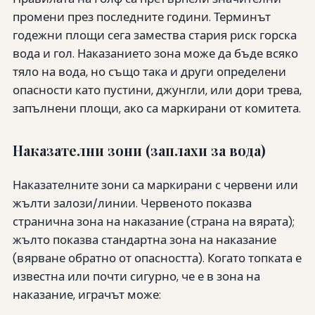
промени през последните години. Терминът
годежни площи сега замества стария риск горска
вода и гол. Наказанието зона може да бъде всяко
тяло на вода, но също така и други определени
опасности като пустини, джунгли, или дори трева,
запълнени площи, ако са маркирани от комитета.
Наказателни зони (заплахи за вода)
Наказателните зони са маркирани с червени или
жълти залози/линии. Червеното показва
странична зона на наказание (страна на вярата);
жълто показва стандартна зона на наказание
(вярване обратно от опасността). Когато топката е
известна или почти сигурно, че е в зона на
наказание, играчът може: