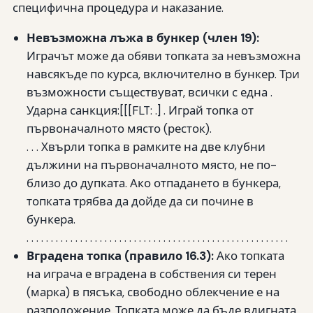
специфична процедура и наказание.
Невъзможна лъжа в бункер (член 19):
Играчът може да обяви топката за невъзможна
навсякъде по курса, включително в бункер. Три
възможности съществуват, всички с една .
Ударна санкция:[[[FLT: .] . Играй топка от
първоначалното място (ресток).
. . . Хвърли топка в рамките на две клубни
дължини на първоначалното място, не по-
близо до дупката. Ако отпадането в бункера,
топката трябва да дойде да си почине в
бункера.
. . . . . . . . . . . . . . . . . . . . . . . . . . . . . . . . . . . . . . . . . . . . . . . . . . . . . .
Вградена топка (правило 16.3):
Ако топката
на играча е вградена в собствения си терен
(марка) в пясъка, свободно облекчение е на
разположение. Топката може да бъде вдигната,