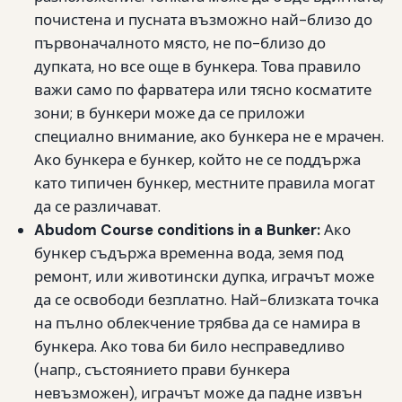
почистена и пусната възможно най-близо до
първоначалното място, не по-близо до
дупката, но все още в бункера. Това правило
важи само по фарватера или тясно косматите
зони; в бункери може да се приложи
специално внимание, ако бункера не е мрачен.
Ако бункера е бункер, който не се поддържа
като типичен бункер, местните правила могат
да се различават.
Abudom Course conditions in a Bunker:
Ако
бункер съдържа временна вода, земя под
ремонт, или животински дупка, играчът може
да се освободи безплатно. Най-близката точка
на пълно облекчение трябва да се намира в
бункера. Ако това би било несправедливо
(напр., състоянието прави бункера
невъзможен), играчът може да падне извън