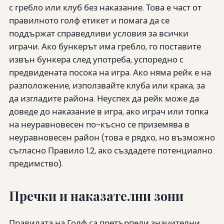
с гребло или клуб без наказание. Това е част от
правилното голф етикет и помага да се
поддържат справедливи условия за всички
играчи. Ако бункерът има гребло, го поставите
извън бункера след употреба, успоредно с
предвидената посока на игра. Ако няма рейк е на
разположение, използвайте клуба или крака, за
да изгладите района. Неуспех да рейк може да
доведе до наказание в игра, ако играч или топка
на неуравновесен по-късно се приземява в
неуравновесен район (това е рядко, но възможно
съгласно Правило 1.2, ако създадете потенциално
предимство).
Пречки и наказателни зони
Правилата на Голф са претърпели значителни