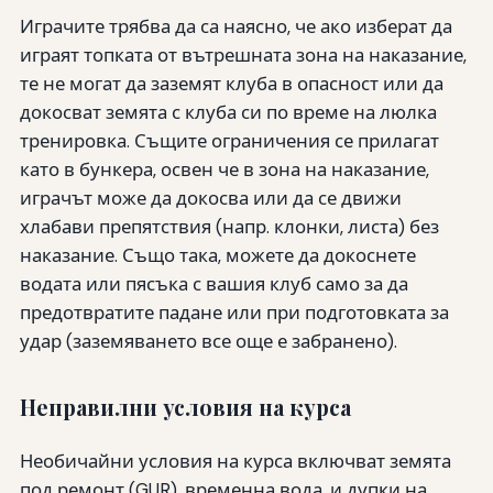
Играчите трябва да са наясно, че ако изберат да
играят топката от вътрешната зона на наказание,
те не могат да заземят клуба в опасност или да
докосват земята с клуба си по време на люлка
тренировка. Същите ограничения се прилагат
като в бункера, освен че в зона на наказание,
играчът може да докосва или да се движи
хлабави препятствия (напр. клонки, листа) без
наказание. Също така, можете да докоснете
водата или пясъка с вашия клуб само за да
предотвратите падане или при подготовката за
удар (заземяването все още е забранено).
Неправилни условия на курса
Необичайни условия на курса включват земята
под ремонт (GUR), временна вода, и дупки на