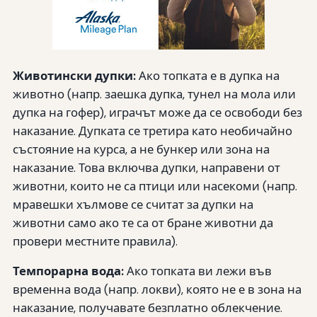
Животински дупки:
Ако топката е в дупка на
животно (напр. заешка дупка, тунел на мола или
дупка на гофер), играчът може да се освободи без
наказание. Дупката се третира като необичайно
състояние на курса, а не бункер или зона на
наказание. Това включва дупки, направени от
животни, които не са птици или насекоми (напр.
мравешки хълмове се считат за дупки на
животни само ако те са от бране животни да
провери местните правила).
Темпорарна вода:
Ако топката ви лежи във
временна вода (напр. локви), която не е в зона на
наказание, получавате безплатно облекчение.