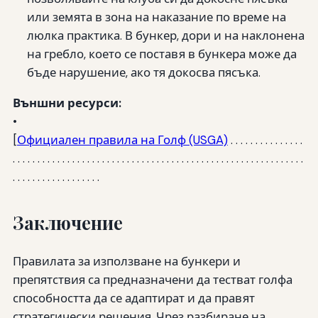
или земята в зона на наказание по време на
люлка практика. В бункер, дори и на наклонена
на гребло, което се поставя в бункера може да
бъде нарушение, ако тя докосва пясъка.
Външни ресурси:
•
[
Официален правила на Голф (USGA)
. . . . . . . . . . . . . . .
. . . . . . . . . . . . . . . . . . . . . . . . . . . . . . . . . . . . . . . . . . . . . . . . . . . . . . . . . . .
. . . . . . . . . . . . . . . . . .
Заключение
Правилата за използване на бункери и
препятствия са предназначени да тестват голфа
способността да се адаптират и да правят
стратегически решения. Чрез разбиране на