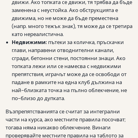
движи. Ако топката се движи, тя трябва да бъде
заменена с неустойка. Ако обструкцията е
движима, но не може да бъде преместена
(напр. много тежък знак), тя може да се третира
като нереалистична.
Недвижими:
пътеки за количка, пръскачки
глави, направени отводнителни канали,
сгради, бетонни стени, постоянни знаци. Ако
топката лежи или се намесва с недвижими
препятствия, играчът може да се освободи от
падане в рамките на една клуб дължина на
най-близката точка на пълно облекчение, не
по-близо до дупката.
Възпрепятстванията се считат за интегрални
части на курса, ако местните правила посочват;
тогава няма никакво облекчение. Винаги
проверявайте местните правила на таблото за