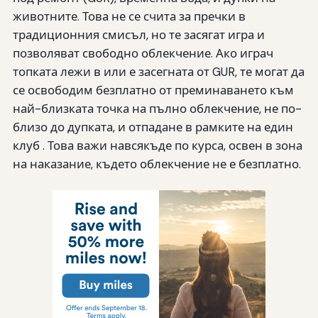
животните. Това не се счита за пречки в
традиционния смисъл, но те засягат игра и
позволяват свободно облекчение. Ако играч
топката лежи в или е засегната от GUR, те могат да
се освободим безплатно от преминаването към
най-близката точка на пълно облекчение, не по-
близо до дупката, и отпадане в рамките на един
клуб . Това важи навсякъде по курса, освен в зона
на наказание, където облекчение не е безплатно.