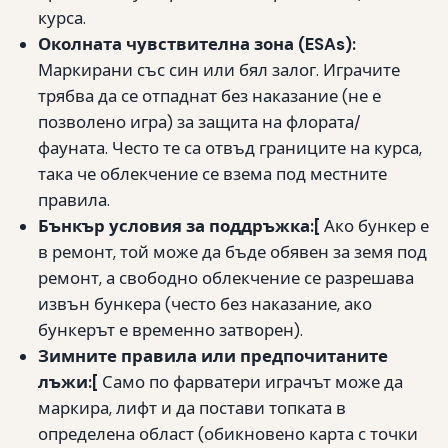
курса.
Околната чувствителна зона (ESAs):
Маркирани със син или бял залог. Играчите
трябва да се отпаднат без наказание (не е
позволено игра) за защита на флората/
фауната. Често те са отвъд границите на курса,
така че облекчение се взема под местните
правила.
Бънкър условия за поддръжка:[
Ако бункер е
в ремонт, той може да бъде обявен за земя под
ремонт, а свободно облекчение се разрешава
извън бункера (често без наказание, ако
бункерът е временно затворен).
Зимните правила или предпочитаните
лъжи:[
Само по фарватери играчът може да
маркира, лифт и да постави топката в
определена област (обикновено карта с точки