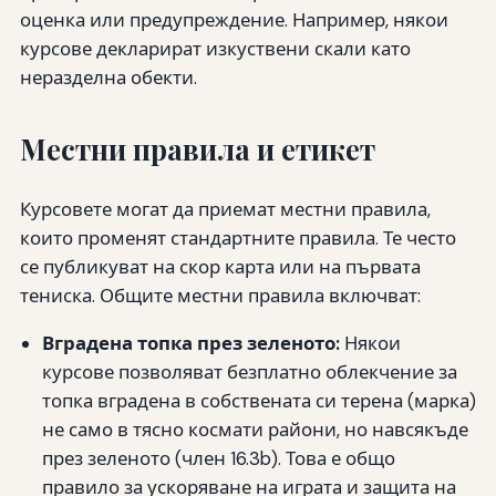
оценка или предупреждение. Например, някои
курсове декларират изкуствени скали като
неразделна обекти.
Местни правила и етикет
Курсовете могат да приемат местни правила,
които променят стандартните правила. Те често
се публикуват на скор карта или на първата
тениска. Общите местни правила включват:
Вградена топка през зеленото:
Някои
курсове позволяват безплатно облекчение за
топка вградена в собствената си терена (марка)
не само в тясно космати райони, но навсякъде
през зеленото (член 16.3b). Това е общо
правило за ускоряване на играта и защита на