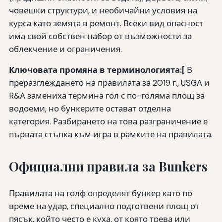
човешки структури, и необичайни условия на
курса като земята в ремонт. Всеки вид опасност
има свой собствен набор от възможности за
облекчение и ограничения.
Ключовата промяна в терминологията:[
В
преразглеждането на правилата за 2019 г., USGA и
R&A замениха термина гол с по-голяма площ за
водоеми, но бункерите остават отделна
категория. Разбирането на това разграничение е
първата стъпка към игра в рамките на правилата.
Официални правила за Bunkers
Правилата на голф определят бункер като по
време на удар, специално подготвени площ от
пясък, който често е куха, от която трева или