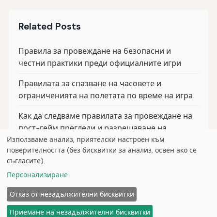
Related Posts
Правила за провеждане на безопасни и
честни практики преди официалните игри
Правилата за спазване на часовете и
ограниченията на полетата по време на игра
Как да следваме правилата за провеждане на
пост-гейм прегледи и разрешаване на
спорове
Използваме анализ, приятелски настроен към
поверителността (без бисквитки за анализ, освен ако се
съгласите).
Персонализиране
© 2026
Curious Fox Learning
Отказ от незадължителни бисквитки
Начало
Статии
За нас
Поверителност
Приемане на незадължителни бисквитки