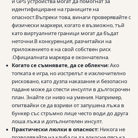
и GPS устройства могат да помогнат за
идентифициране на границите на
опасност.Въпреки това, винаги проверявайте с
физически маркери, когато е възможно, тъй
като виртуалните граници могат да бъдат
неточни.В конкуренция, разчитайки на
приложението е на свой собствен риск
.Официалната маркера е окончателна.
Когато се съмнявате, да се облекчи:
Ако
топката е игра, но изстрелът е изключително
рисковано, като дузпа наказание и безопасно
падане може да спести инсулти в дългосрочен
план. Знайте си ниво на умения. Например,
опитвайки се да взриви от запушена лъжа в
бункер със стръмно лице често води до друга
лоша лъжа и допълнителен инсулт.
Практически люлки в опасност:
Никога не
позволявайте на клуба си да докосне пясъка