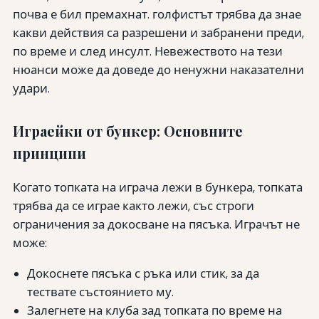
почва е бил премахнат. голфистът трябва да знае
какви действия са разрешени и забранени преди,
по време и след инсулт. Невежеството на тези
нюанси може да доведе до ненужни наказателни
удари.
Играейки от бункер: Основните
принципи
Когато топката на играча лежи в бункера, топката
трябва да се играе както лежи, със строги
ограничения за докосване на пясъка. Играчът не
може:
Докоснете пясъка с ръка или стик, за да
тествате състоянието му.
Залегнете на клуба зад топката по време на