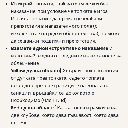
Изиграй топката, тъй като тя лежи
без
наказание, при условие че топката е игра.
Играчът не може да премахне хлабави
препятствия в наказателното поле (с
изключение на редки обстоятелства), но може
да се движи подвижни препятствия.
Вземете едноинструктивно наказание
и
използвайте една от следните възможности за
облекчение:
Yellow дузпа област:[
Хвърли топка по линия
от дупката през точката, където топката
последно пресече границите на зоната на
санкции, връщайки се, доколкото е
необходимо (член 17.1d).
Red дузпа област:[
Капка топка в рамките на
две клубове, която дава гъвкавост, която дава
повече.