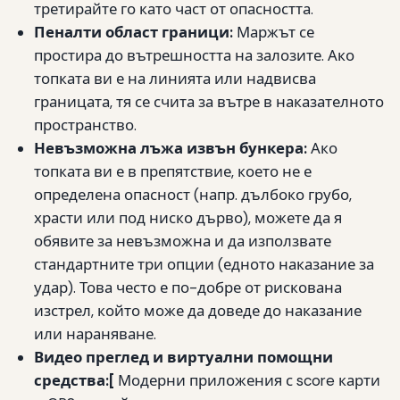
третирайте го като част от опасността.
Пеналти област граници:
Маржът се
простира до вътрешността на залозите. Ако
топката ви е на линията или надвисва
границата, тя се счита за вътре в наказателното
пространство.
Невъзможна лъжа извън бункера:
Ако
топката ви е в препятствие, което не е
определена опасност (напр. дълбоко грубо,
храсти или под ниско дърво), можете да я
обявите за невъзможна и да използвате
стандартните три опции (едното наказание за
удар). Това често е по-добре от рискована
изстрел, който може да доведе до наказание
или нараняване.
Видео преглед и виртуални помощни
средства:[
Модерни приложения с score карти