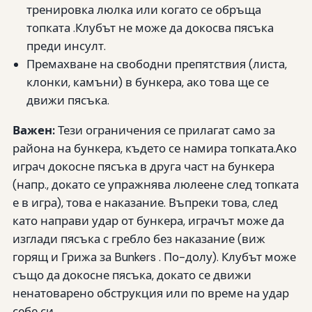
тренировка люлка или когато се обръща
топката .Клубът не може да докосва пясъка
преди инсулт.
Премахване на свободни препятствия (листа,
клонки, камъни) в бункера, ако това ще се
движи пясъка.
Важен:
Тези ограничения се прилагат само за
района на бункера, където се намира топката.Ако
играч докосне пясъка в друга част на бункера
(напр., докато се упражнява люлеене след топката
е в игра), това е наказание. Въпреки това, след
като направи удар от бункера, играчът може да
изглади пясъка с гребло без наказание (виж
горящ и Грижа за Bunkers . По-долу). Клубът може
също да докосне пясъка, докато се движи
ненатоварено обструкция или по време на удар
себе си.