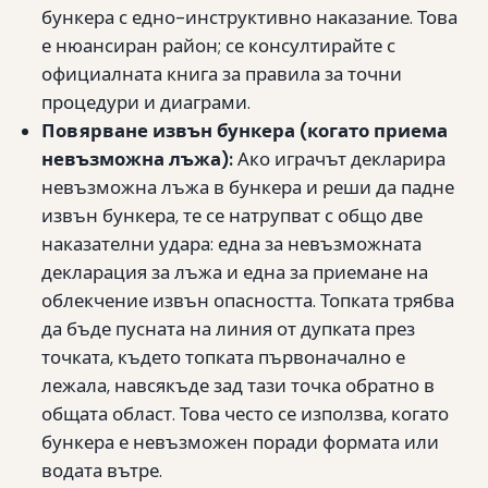
бункера с едно-инструктивно наказание. Това
е нюансиран район; се консултирайте с
официалната книга за правила за точни
процедури и диаграми.
Повярване извън бункера (когато приема
невъзможна лъжа):
Ако играчът декларира
невъзможна лъжа в бункера и реши да падне
извън бункера, те се натрупват с общо две
наказателни удара: една за невъзможната
декларация за лъжа и една за приемане на
облекчение извън опасността. Топката трябва
да бъде пусната на линия от дупката през
точката, където топката първоначално е
лежала, навсякъде зад тази точка обратно в
общата област. Това често се използва, когато
бункера е невъзможен поради формата или
водата вътре.