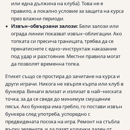
или една дължина на клуба). Това не е
правило, а локално условие за защита на курса
през влажни периоди.
Извън-обвързани залози:
Бели залози или
ограда линии показват извън-облигации. Ако
топката си пресича границата, трябва да се
пренатиснете с едно-инструктаж наказание
под удар и разстояние. Местни правила могат
да позволят временна топка.
Етикет също се простира до зачитане на курса и
други играчи. Никога не хвърля кърпа или клуб в
бункера. Винаги влизат и излизат в най-ниската
точка, за да се сведе до минимум смущение
пясък. Ако бункера има гребло, го постави извън
бункера след употреба, успоредно с
предвидената посока на игра. Ремонт на стъбла
върху зелените, и да пазят колички далеч от