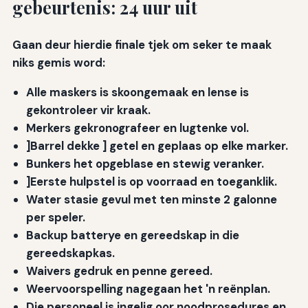
gebeurtenis: 24 uur uit
Gaan deur hierdie finale tjek om seker te maak
niks gemis word:
Alle maskers is skoongemaak en lense is
gekontroleer vir kraak.
Merkers gekronografeer
en lugtenke vol.
]Barrel dekke
] getel en geplaas op elke marker.
Bunkers het opgeblase en stewig veranker.
]Eerste hulpstel
is op voorraad en toeganklik.
Water stasie
gevul met ten minste 2 galonne
per speler.
Backup batterye en gereedskap
in die
gereedskapkas.
Waivers gedruk
en penne gereed.
Weervoorspelling nagegaan
het 'n reënplan.
Die personeel is ingelig oor noodprosedures en