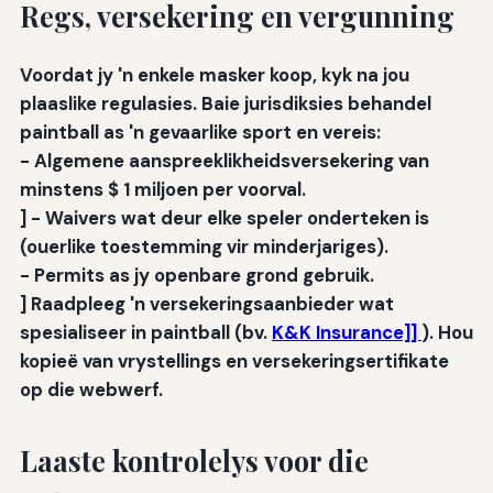
Regs, versekering en vergunning
Voordat jy 'n enkele masker koop, kyk na jou
plaaslike regulasies. Baie jurisdiksies behandel
paintball as 'n gevaarlike sport en vereis:
-
Algemene aanspreeklikheidsversekering
van
minstens $ 1 miljoen per voorval.
] -
Waivers
wat deur elke speler onderteken is
(ouerlike toestemming vir minderjariges).
-
Permits
as jy openbare grond gebruik.
] Raadpleeg 'n versekeringsaanbieder wat
spesialiseer in paintball (bv.
K&K Insurance]]
). Hou
kopieë van vrystellings en versekeringsertifikate
op die webwerf.
Laaste kontrolelys voor die