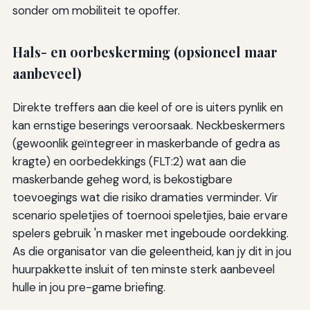
sonder om mobiliteit te opoffer.
Hals- en oorbeskerming (opsioneel maar
aanbeveel)
Direkte treffers aan die keel of ore is uiters pynlik en
kan ernstige beserings veroorsaak. Neckbeskermers
(gewoonlik geïntegreer in maskerbande of gedra as
kragte) en oorbedekkings (FLT:2) wat aan die
maskerbande geheg word, is bekostigbare
toevoegings wat die risiko dramaties verminder. Vir
scenario speletjies of toernooi speletjies, baie ervare
spelers gebruik 'n masker met ingeboude oordekking.
As die organisator van die geleentheid, kan jy dit in jou
huurpakkette insluit of ten minste sterk aanbeveel
hulle in jou pre-game briefing.