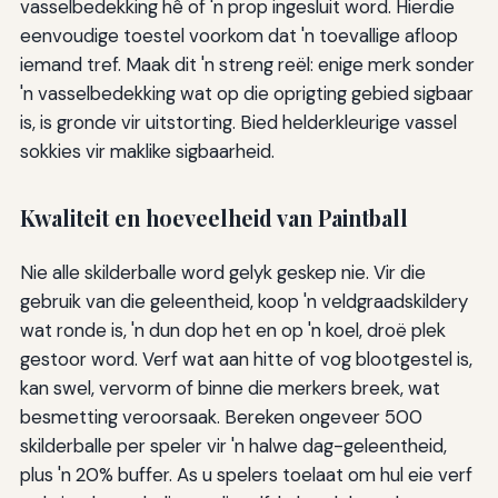
vasselbedekking hê of 'n prop ingesluit word. Hierdie
eenvoudige toestel voorkom dat 'n toevallige afloop
iemand tref. Maak dit 'n streng reël: enige merk sonder
'n vasselbedekking wat op die oprigting gebied sigbaar
is, is gronde vir uitstorting. Bied helderkleurige vassel
sokkies vir maklike sigbaarheid.
Kwaliteit en hoeveelheid van Paintball
Nie alle skilderballe word gelyk geskep nie. Vir die
gebruik van die geleentheid, koop 'n veldgraadskildery
wat ronde is, 'n dun dop het en op 'n koel, droë plek
gestoor word. Verf wat aan hitte of vog blootgestel is,
kan swel, vervorm of binne die merkers breek, wat
besmetting veroorsaak. Bereken ongeveer 500
skilderballe per speler vir 'n halwe dag-geleentheid,
plus 'n 20% buffer. As u spelers toelaat om hul eie verf