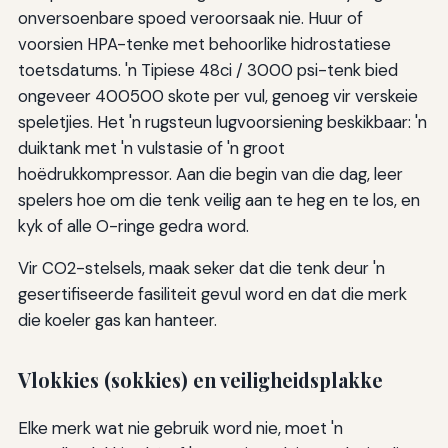
onversoenbare spoed veroorsaak nie. Huur of
voorsien HPA-tenke met behoorlike hidrostatiese
toetsdatums. 'n Tipiese 48ci / 3000 psi-tenk bied
ongeveer 400500 skote per vul, genoeg vir verskeie
speletjies. Het 'n rugsteun lugvoorsiening beskikbaar: 'n
duiktank met 'n vulstasie of 'n groot
hoëdrukkompressor. Aan die begin van die dag, leer
spelers hoe om die tenk veilig aan te heg en te los, en
kyk of alle O-ringe gedra word.
Vir CO2-stelsels, maak seker dat die tenk deur 'n
gesertifiseerde fasiliteit gevul word en dat die merk
die koeler gas kan hanteer.
Vlokkies (sokkies) en veiligheidsplakke
Elke merk wat nie gebruik word nie, moet 'n