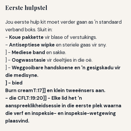
Eerste hulpstel
Jou eerste hulp kit moet verder gaan as 'n standaard
verband boks. Sluit in:
-
Koue pakkette
vir blase of verstuikings.
-
Antiseptiese wipke
en steriele gaas vir sny.
] -
Mediese band
en sakke.
] -
Oogwasstasie
vir deeltjies in die oë.
] -
Weggooibare handskoene en 'n gesigskadu vir
die medisyne.
] - bied
Burn creamT:17]] en klein tweeënsers aan.
- die CFLT:19:20]] - Elke lid het 'n
aanspreeklikheidsessie in die eerste plek waarna
die verf en inspeksie- en inspeksie-wetgewing
plaasvind.