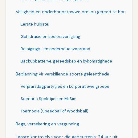
Veiligheid en onderhoudstowwe om jou gereed te hou
Eerste hulpstel
Gehidrasie en spelersverligting
Reinigings- en onderhoudsvoorraad
Backupbatterye, gereedskap en bykomstighede
Beplanning vir verskillende soorte geleenthede
Verjaarsdagpartytjies en korporatiewe groepe
Scenario Speletjies en MilSim
Toernooie (Speedball of Woodsball)
Regs, versekering en vergunning
Laaste kontrolelys voor die gebeurtenis: 24 uur uit