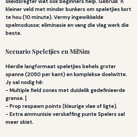
skeidsregter wat ook beginners help. Gebruik 'n
kleiner veld met minder bunkers om speletjies kort
te hou (10 minute). Vermy ingewikkelde
spelmodusse; eliminasie en vang die vlag werk die
beste.
Scenario Speletjies en MilSim
Hierdie langformaat speletjies behels groter
spanne (2050 per kant) en komplekse doelwitte.
Jy sal nodig hê:
-
Multiple field zones
met duidelik gedefinieerde
grense. [
-
Prop respawn points
(kleurige vlae of ligte).
-
Extra ammunisie verskaffing punte
Spelers sal
meer skiet.