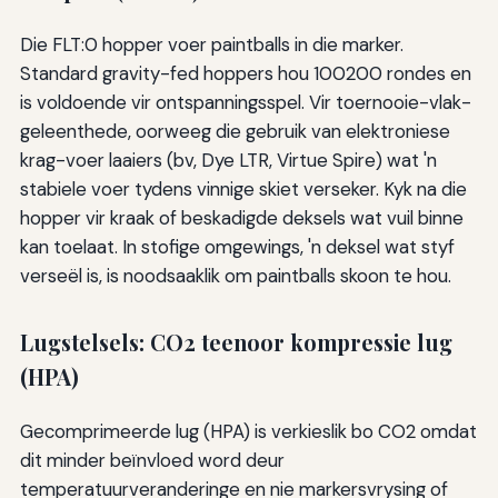
Die FLT:0 hopper voer paintballs in die marker.
Standard gravity-fed hoppers hou 100200 rondes en
is voldoende vir ontspanningsspel. Vir toernooie-vlak-
geleenthede, oorweeg die gebruik van elektroniese
krag-voer laaiers (bv, Dye LTR, Virtue Spire) wat 'n
stabiele voer tydens vinnige skiet verseker. Kyk na die
hopper vir kraak of beskadigde deksels wat vuil binne
kan toelaat. In stofige omgewings, 'n deksel wat styf
verseël is, is noodsaaklik om paintballs skoon te hou.
Lugstelsels: CO2 teenoor kompressie lug
(HPA)
Gecomprimeerde lug (HPA) is verkieslik bo CO2 omdat
dit minder beïnvloed word deur
temperatuurveranderinge en nie markersvrysing of