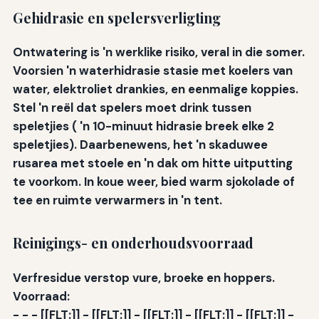
Gehidrasie en spelersverligting
Ontwatering is 'n werklike risiko, veral in die somer.
Voorsien 'n
waterhidrasie stasie
met koelers van
water, elektroliet drankies, en eenmalige koppies.
Stel 'n reël dat spelers moet drink tussen
speletjies ( 'n 10-minuut hidrasie breek elke 2
speletjies). Daarbenewens, het 'n skaduwee
rusarea met stoele en 'n dak om hitte uitputting
te voorkom. In koue weer, bied warm sjokolade of
tee en ruimte verwarmers in 'n tent.
Reinigings- en onderhoudsvoorraad
Verfresidue verstop vure, broeke en hoppers.
Voorraad:
-
-
- [[FLT:]] - [[FLT:]] - [[FLT:]] - [[FLT:]] - [[FLT:]] -