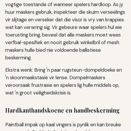
vogtige toestande of wanneer spelers hardloop. As jy
huur maskers gebruik, inspekteer die skuim verseëlings
vir slijtage en verseker dat die visor is vry van krappies
wat kan verwring sig. Vir gebeure waar spelers hul eie
toerusting bring, beveel dat alle maskers moet wees
verfbal-spesifiek en nooit gebruik winkelbril of mesh
maskers hulle bied nie voldoende ballistiese
beskerming.
Ekstra wenk: Bring 'n paar rugsteun-dompeldoeke en
'n skoonmaakstasie vir lense. Dompelmaskers
veroorsaak frustrasie en spelers lig hulle middels op,
wat 'n groot veiligheidskrisis is.
Hardkanthandskoene en handbeskerming
Paintball impak op kaal vingers is pynlik en kan breuke