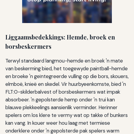
Liggaamsbedekkings: Hemde, broek en
borsbeskermers
Terwyl standaard langmou-hemde en broek 'n mate
van beskerming bied, het toegewyde paintball-hemde
en broeke 'n geïntegreerde vulling op die bors, skouers,
elmboë, knieë en skedel. Vir huurbyeenkomste, bied 'n
FLT:0-skilderbalvest of borsbeskermers wat impak
absorbeer. 'n gepolsterde hemp onder 'n trui kan
blauwe plekkeelings aansienlik verminder. Herinner
spelers om los klere te vermy wat op takke of bunkers
kan vang. In kouer weer hou laag met termiese
onderklere onder 'n gepolsterde pak spelers warm