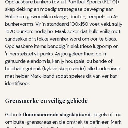
Opblaasbare bunkers (bv. uit Paintball Sports (FLT:0))
skep dekking en moedig strategiese beweging aan.
Hulle kom gewoonlik in slang-, dorito-, tempel- en A-
bunkervorms. Vir 'n standaard 100x150 voet veld, sal jy
1520 bunkers nodig hê. Maak seker dat hulle veilig met
sandsakke of stokke veranker word om oor te blaas.
Opblaasbare items benodig 'n elektriese lugpomp en
'n herstelstel vir punks. As jou geleentheid op 'n
gehuurde eiendom is, kan jy houtpale, ou bande of
hooiballe gebruik (kyk vir skerp rande). alle hindernisse
met helder Mark-band sodat spelers dit van ver kan
identifiseer.
Grensmerke en veilige gebiede
Gebruik
fluorescerende vlagskipband
, kegels of tou
om buite-grensareas en die omtrek te definieer. Merk