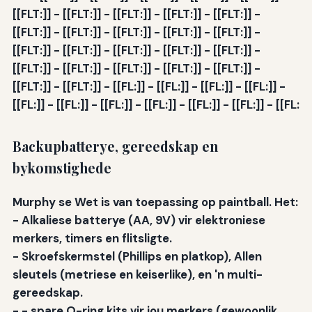
[[FLT:]] - [[FLT:]] - [[FLT:]] - [[FLT:]] - [[FLT:]] -
[[FLT:]] - [[FLT:]] - [[FLT:]] - [[FLT:]] - [[FLT:]] -
[[FLT:]] - [[FLT:]] - [[FLT:]] - [[FLT:]] - [[FLT:]] -
[[FLT:]] - [[FLT:]] - [[FLT:]] - [[FLT:]] - [[FLT:]] -
[[FLT:]] - [[FLT:]] - [[FL:]] - [[FL:]] - [[FL:]] - [[FL:]] -
[[FL:]] - [[FL:]] - [[FL:]] - [[FL:]] - [[FL:]] - [[FL:]] - [[FL:
Backupbatterye, gereedskap en
bykomstighede
Murphy se Wet is van toepassing op paintball. Het:
-
Alkaliese batterye
(AA, 9V) vir elektroniese
merkers, timers en flitsligte.
-
Skroefskermstel
(Phillips en platkop), Allen
sleutels (metriese en keiserlike), en 'n multi-
gereedskap.
-
-
spare O-ring kits vir jou merkers (gewoonlik