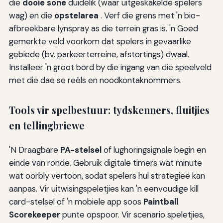
die
dooie sone
duidelik (waar uitgeskakelde spelers
wag) en die
opstelarea
. Verf die grens met 'n bio-
afbreekbare lynspray as die terrein gras is. 'n Goed
gemerkte veld voorkom dat spelers in gevaarlike
gebiede (bv. parkeerterreine, afstortings) dwaal.
Installeer 'n groot bord by die ingang van die speelveld
met die dae se reëls en noodkontaknommers.
Tools vir spelbestuur: tydskenners, fluitjies
en tellingbriewe
'N Draagbare
PA-stelsel
of lughoringsignale begin en
einde van ronde. Gebruik digitale timers wat minute
wat oorbly vertoon, sodat spelers hul strategieë kan
aanpas. Vir uitwisingspeletjies kan 'n eenvoudige kill
card-stelsel of 'n mobiele app soos
Paintball
Scorekeeper
punte opspoor. Vir scenario speletjies,