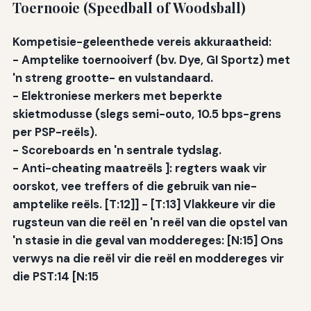
Toernooie (Speedball of Woodsball)
Kompetisie-geleenthede vereis akkuraatheid:
-
Amptelike toernooiverf
(bv. Dye, GI Sportz) met
'n streng grootte- en vulstandaard.
-
Elektroniese merkers met beperkte
skietmodusse (slegs semi-outo, 10.5 bps-grens
per PSP-reëls).
-
Scoreboards
en 'n sentrale tydslag.
-
Anti-cheating maatreëls
]: regters waak vir
oorskot, vee treffers of die gebruik van nie-
amptelike reëls. [T:12]] - [T:13] Vlakkeure vir die
rugsteun van die reël en 'n reël van die opstel van
'n stasie in die geval van moddereges: [N:15] Ons
verwys na die reël vir die reël en moddereges vir
die PST:14 [N:15