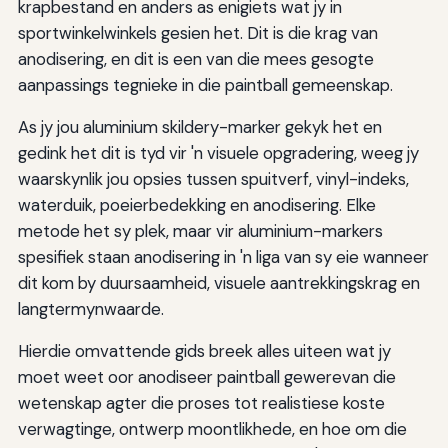
krapbestand en anders as enigiets wat jy in
sportwinkelwinkels gesien het. Dit is die krag van
anodisering, en dit is een van die mees gesogte
aanpassings tegnieke in die paintball gemeenskap.
As jy jou aluminium skildery-marker gekyk het en
gedink het dit is tyd vir 'n visuele opgradering, weeg jy
waarskynlik jou opsies tussen spuitverf, vinyl-indeks,
waterduik, poeierbedekking en anodisering. Elke
metode het sy plek, maar vir aluminium-markers
spesifiek staan anodisering in 'n liga van sy eie wanneer
dit kom by duursaamheid, visuele aantrekkingskrag en
langtermynwaarde.
Hierdie omvattende gids breek alles uiteen wat jy
moet weet oor anodiseer paintball gewerevan die
wetenskap agter die proses tot realistiese koste
verwagtinge, ontwerp moontlikhede, en hoe om die