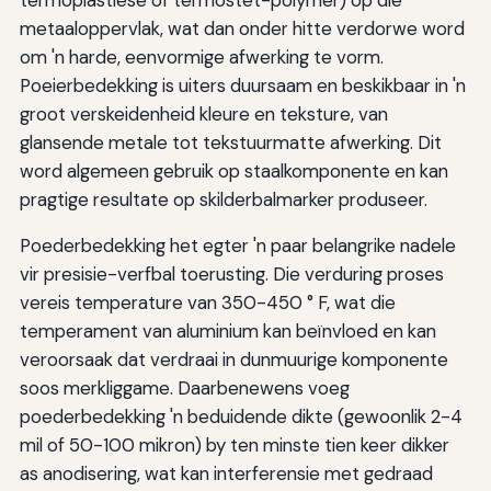
metaaloppervlak, wat dan onder hitte verdorwe word
om 'n harde, eenvormige afwerking te vorm.
Poeierbedekking is uiters duursaam en beskikbaar in 'n
groot verskeidenheid kleure en teksture, van
glansende metale tot tekstuurmatte afwerking. Dit
word algemeen gebruik op staalkomponente en kan
pragtige resultate op skilderbalmarker produseer.
Poederbedekking het egter 'n paar belangrike nadele
vir presisie-verfbal toerusting. Die verduring proses
vereis temperature van 350-450 ° F, wat die
temperament van aluminium kan beïnvloed en kan
veroorsaak dat verdraai in dunmuurige komponente
soos merkliggame. Daarbenewens voeg
poederbedekking 'n beduidende dikte (gewoonlik 2-4
mil of 50-100 mikron) by ten minste tien keer dikker
as anodisering, wat kan interferensie met gedraad