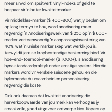
meer sinvol om spuitverf, vinyl-indeks of geld te
bespaar vir 'n beter kwaliteitmarker.
Vir middelklas-marker ($ 400-800) wat jy beplan om
op lang termyn te hou, word anodisering meer
regverdig. 'n Anodiseringswerk van $ 250 op 'n $ 600-
marker verteenwoordig 'n aanpassingsinvestering van
40%, wat 'n unieke marker skep wat werklik jou is,
terwyl dit jare se krapbestendige beskerming bied. Vir
hoë-end-toernooi-marker ($ 1,000+), is anodisering
byna standaardpraktyk onder ernstige spelers. Hierdie
markers word vir verskeie seisoene gehou, en die
bykomende duursaamheid en personalisering
regverdig die koste.
Dink ook daaraan dat kwaliteit anodisering die
herverkoopwaarde van jou merk kan verhoog as jy
smaakvolle, goed uitgevoer ontwerpe kies. Kopers op