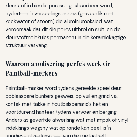
kleurstof in hierdie porusse geabsorbeer word,
hydrateer 'n verseëlingsproces (gewoonlik met
kookwater of stoom) die aluminiumoksied, wat
veroorsaak dat dit die pores uitbrei en sluit, en die
kleurstofmolekules permanent in die keramiekagtige
struktuur vasvang.
Waarom anodisering perfek werk vir
Paintball-merkers
Paintball-marker word tydens gereelde speel deur
opblaasbare bunkers gesweis, op vuil en grind val,
kontak met takke in houtbalscenario's het en
voortdurend hanteer tydens vervoer en berging.
Anders as geverfde afwerking wat met impak of vinyl-
indekkings wegsny wat op rande kan peel, is 'n
anodiese afwerking deel van die metaal self.