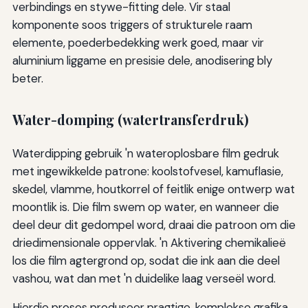
verbindings en stywe-fitting dele. Vir staal
komponente soos triggers of strukturele raam
elemente, poederbedekking werk goed, maar vir
aluminium liggame en presisie dele, anodisering bly
beter.
Water-domping (watertransferdruk)
Waterdipping gebruik 'n wateroplosbare film gedruk
met ingewikkelde patrone: koolstofvesel, kamuflasie,
skedel, vlamme, houtkorrel of feitlik enige ontwerp wat
moontlik is. Die film swem op water, en wanneer die
deel deur dit gedompel word, draai die patroon om die
driedimensionale oppervlak. 'n Aktivering chemikalieë
los die film agtergrond op, sodat die ink aan die deel
vashou, wat dan met 'n duidelike laag verseël word.
Hierdie proses produseer pragtige, komplekse grafika