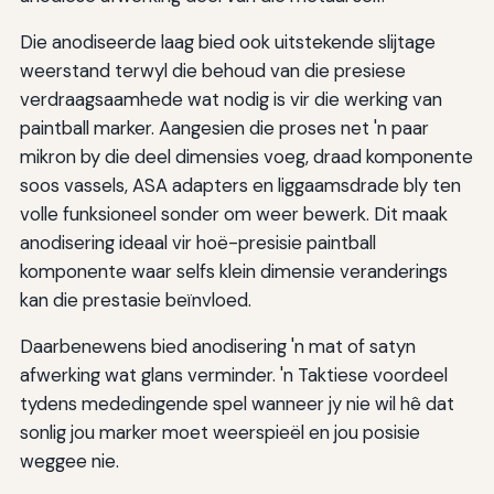
Die anodiseerde laag bied ook uitstekende slijtage
weerstand terwyl die behoud van die presiese
verdraagsaamhede wat nodig is vir die werking van
paintball marker. Aangesien die proses net 'n paar
mikron by die deel dimensies voeg, draad komponente
soos vassels, ASA adapters en liggaamsdrade bly ten
volle funksioneel sonder om weer bewerk. Dit maak
anodisering ideaal vir hoë-presisie paintball
komponente waar selfs klein dimensie veranderings
kan die prestasie beïnvloed.
Daarbenewens bied anodisering 'n mat of satyn
afwerking wat glans verminder. 'n Taktiese voordeel
tydens mededingende spel wanneer jy nie wil hê dat
sonlig jou marker moet weerspieël en jou posisie
weggee nie.