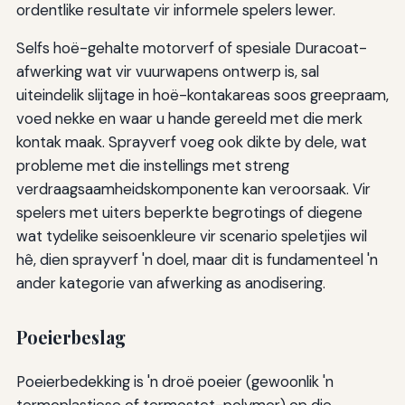
ordentlike resultate vir informele spelers lewer.
Selfs hoë-gehalte motorverf of spesiale Duracoat-
afwerking wat vir vuurwapens ontwerp is, sal
uiteindelik slijtage in hoë-kontakareas soos greepraam,
voed nekke en waar u hande gereeld met die merk
kontak maak. Sprayverf voeg ook dikte by dele, wat
probleme met die instellings met streng
verdraagsaamheidskomponente kan veroorsaak. Vir
spelers met uiters beperkte begrotings of diegene
wat tydelike seisoenkleure vir scenario speletjies wil
hê, dien sprayverf 'n doel, maar dit is fundamenteel 'n
ander kategorie van afwerking as anodisering.
Poeierbeslag
Poeierbedekking is 'n droë poeier (gewoonlik 'n
termoplastiese of termostet-polymer) op die