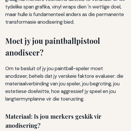
tydelike span grafika, vinyl wraps dien 'n wettige doel,
maar hulle is fundamenteel anders as die permanente
transformasie anodisering bied.
Moet jy jou paintballpistool
anodiseer?
Om te besluit of jy jou paintball-speler moet
anodizeer, behels dat jy verskeie faktore evalueer: die
materiaalverbinding van jou speler, jou begroting, jou
estetiese doelwitte, hoe aggressief jy speel en jou
langtermynplanne vir die toerusting.
Materiaal: Is jou merkers geskik vir
anodisering?