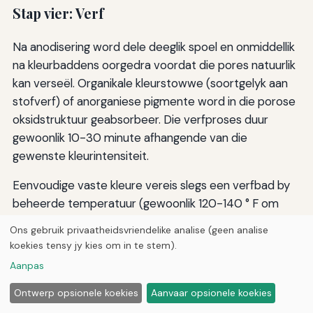
Stap vier: Verf
Na anodisering word dele deeglik spoel en onmiddellik
na kleurbaddens oorgedra voordat die pores natuurlik
kan verseël. Organikale kleurstowwe (soortgelyk aan
stofverf) of anorganiese pigmente word in die porose
oksidstruktuur geabsorbeer. Die verfproses duur
gewoonlik 10-30 minute afhangende van die
gewenste kleurintensiteit.
Eenvoudige vaste kleure vereis slegs een verfbad by
beheerde temperatuur (gewoonlik 120-140 ° F om
verf penetrasie te bevorder).
Ons gebruik privaatheidsvriendelike analise (geen analise
koekies tensy jy kies om in te stem).
FlT:0 Fade effekte word geskep deur die deel
Aanpas
geleidelik in kleurstowwe te dompel, met verskillende
dele van die deel wat verskillende hoeveelhede tyd in
Ontwerp opsionele koekies
Aanvaar opsionele koekies
die kleurstowwe spandeer (skep gradiente) of deur