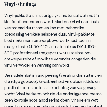
Vinyl-sluitings
Vinyl-pakkette is 'n soortgelyke materiaal wat met 'n
kleefstof ondersteun word. Moderne vinylmateriaal is
verrassend duursaam en kan met behoorlike
toepassing verskeie seisoene duur. Vinyl-pakkette
bied maksimum ontwerpbevorderlikheid teen 'n
matige koste ($ 50-150 vir materiale as DIY, $ 150-
300 professioneel toegepas), wat u toelaat om
ontwerpe relatief maklik te verander aangesien die
vinyl verwyder en vervang kan word.
Die nadele sluit in rand peeling (veral rondom uitsny en
draadige gebiede), kwesbaarheid vir oplosmiddels en
paintball olie, en potensiële bubbling van vasgevang
vocht. Vinyl beskerm ook nie die onderliggende metaal
teen korrosie soos anodisering doen. Vir spelers wat
graag hul merkers voorkoms dikwels te verander of wil