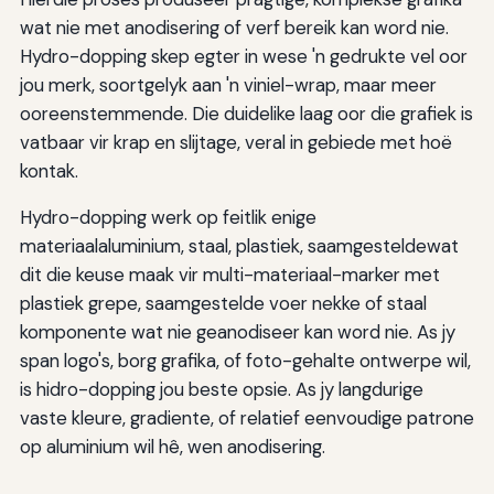
wat nie met anodisering of verf bereik kan word nie.
Hydro-dopping skep egter in wese 'n gedrukte vel oor
jou merk, soortgelyk aan 'n viniel-wrap, maar meer
ooreenstemmende. Die duidelike laag oor die grafiek is
vatbaar vir krap en slijtage, veral in gebiede met hoë
kontak.
Hydro-dopping werk op feitlik enige
materiaalaluminium, staal, plastiek, saamgesteldewat
dit die keuse maak vir multi-materiaal-marker met
plastiek grepe, saamgestelde voer nekke of staal
komponente wat nie geanodiseer kan word nie. As jy
span logo's, borg grafika, of foto-gehalte ontwerpe wil,
is hidro-dopping jou beste opsie. As jy langdurige
vaste kleure, gradiente, of relatief eenvoudige patrone
op aluminium wil hê, wen anodisering.