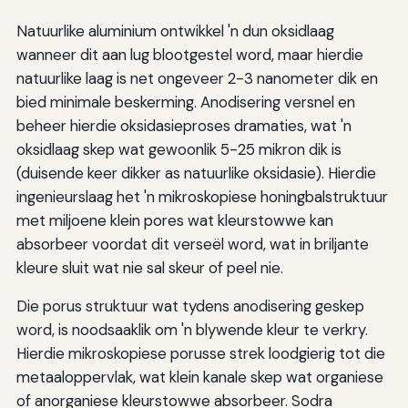
Natuurlike aluminium ontwikkel 'n dun oksidlaag
wanneer dit aan lug blootgestel word, maar hierdie
natuurlike laag is net ongeveer 2-3 nanometer dik en
bied minimale beskerming. Anodisering versnel en
beheer hierdie oksidasieproses dramaties, wat 'n
oksidlaag skep wat gewoonlik 5-25 mikron dik is
(duisende keer dikker as natuurlike oksidasie). Hierdie
ingenieurslaag het 'n mikroskopiese honingbalstruktuur
met miljoene klein pores wat kleurstowwe kan
absorbeer voordat dit verseël word, wat in briljante
kleure sluit wat nie sal skeur of peel nie.
Die porus struktuur wat tydens anodisering geskep
word, is noodsaaklik om 'n blywende kleur te verkry.
Hierdie mikroskopiese porusse strek loodgierig tot die
metaaloppervlak, wat klein kanale skep wat organiese
of anorganiese kleurstowwe absorbeer. Sodra