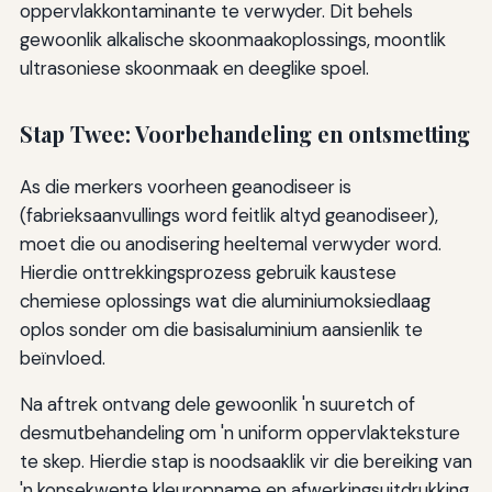
oppervlakkontaminante te verwyder. Dit behels
gewoonlik alkalische skoonmaakoplossings, moontlik
ultrasoniese skoonmaak en deeglike spoel.
Stap Twee: Voorbehandeling en ontsmetting
As die merkers voorheen geanodiseer is
(fabrieksaanvullings word feitlik altyd geanodiseer),
moet die ou anodisering heeltemal verwyder word.
Hierdie onttrekkingsprozess gebruik kaustese
chemiese oplossings wat die aluminiumoksiedlaag
oplos sonder om die basisaluminium aansienlik te
beïnvloed.
Na aftrek ontvang dele gewoonlik 'n suuretch of
desmutbehandeling om 'n uniform oppervlakteksture
te skep. Hierdie stap is noodsaaklik vir die bereiking van
'n konsekwente kleuropname en afwerkingsuitdrukking.