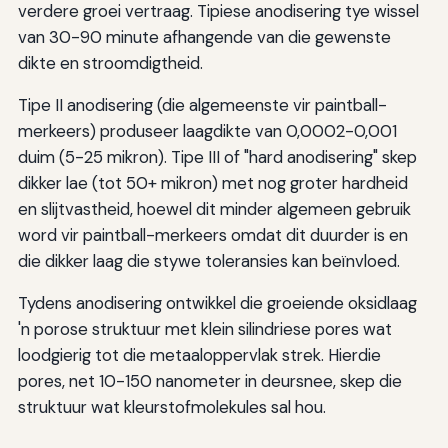
verdere groei vertraag. Tipiese anodisering tye wissel
van 30-90 minute afhangende van die gewenste
dikte en stroomdigtheid.
Tipe II anodisering (die algemeenste vir paintball-
merkeers) produseer laagdikte van 0,0002-0,001
duim (5-25 mikron). Tipe III of "hard anodisering" skep
dikker lae (tot 50+ mikron) met nog groter hardheid
en slijtvastheid, hoewel dit minder algemeen gebruik
word vir paintball-merkeers omdat dit duurder is en
die dikker laag die stywe toleransies kan beïnvloed.
Tydens anodisering ontwikkel die groeiende oksidlaag
'n porose struktuur met klein silindriese pores wat
loodgierig tot die metaaloppervlak strek. Hierdie
pores, net 10-150 nanometer in deursnee, skep die
struktuur wat kleurstofmolekules sal hou.