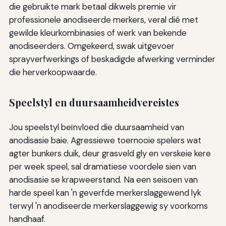
die gebruikte mark betaal dikwels premie vir
professionele anodiseerde merkers, veral dié met
gewilde kleurkombinasies of werk van bekende
anodiseerders. Omgekeerd, swak uitgevoer
sprayverfwerkings of beskadigde afwerking verminder
die herverkoopwaarde.
Speelstyl en duursaamheidvereistes
Jou speelstyl beïnvloed die duursaamheid van
anodisasie baie. Agressiewe toernooie spelers wat
agter bunkers duik, deur grasveld gly en verskeie kere
per week speel, sal dramatiese voordele sien van
anodisasie se krapweerstand. Na een seisoen van
harde speel kan 'n geverfde merkerslaggewend lyk
terwyl 'n anodiseerde merkerslaggewig sy voorkoms
handhaaf.