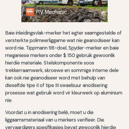
Baie inleidingsvlak-merker het egter saamgestelde of
versterkte polimeerliggame wat nie geanodiseer kan
word nie. Tippmann 98-doel, Spyder-merker en baie
meganiese merkers onder $ 150 gebruik gewoonlik
hierdie materiale. Stelskomponente soos
trekkerraamwerk, skroewe en sommige interne dele
kan ook nie geanodiseer word met behulp van
dieselfde tipe II of tipe III swaelsuur anodisering
prosesse wat gebruik word vir kleurwerk op aluminium
nie.
Voordat u in anodisering belê, moet u die
liggaamsmateriaal van u merkers verifieer. Die
vervaardigers spesifikasies bevat gewoonlik hierdie