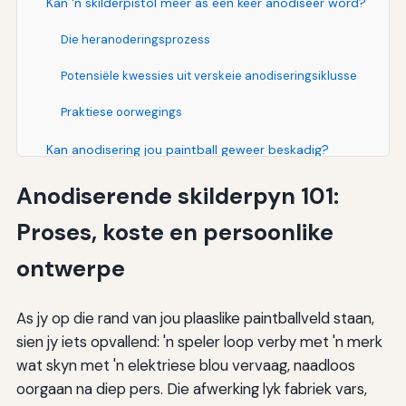
Kan 'n skilderpistol meer as een keer anodiseer word?
Die heranoderingsprozess
Potensiële kwessies uit verskeie anodiseringsiklusse
Praktiese oorwegings
Kan anodisering jou paintball geweer beskadig?
Potensiële skade as gevolg van swak kwaliteit
Anodiserende skilderpyn 101:
anodisering
Proses, koste en persoonlike
Beskerming teen skade
ontwerpe
Versekering en beroep
Verdere hulpbronne en voortgesette navorsing
As jy op die rand van jou plaaslike paintballveld staan,
sien jy iets opvallend: 'n speler loop verby met 'n merk
Afsluiting: Is anodisering reg vir jou skildery?
wat skyn met 'n elektriese blou vervaag, naadloos
oorgaan na diep pers. Die afwerking lyk fabriek vars,