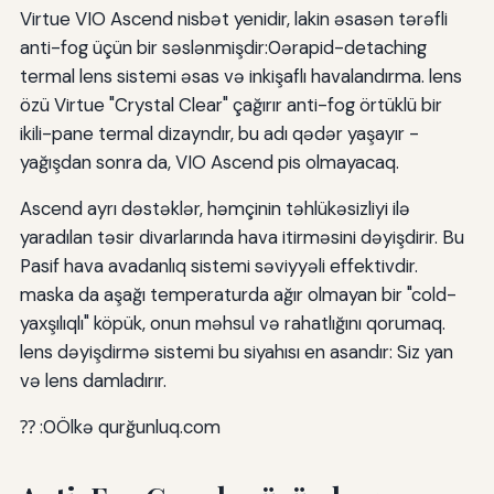
Virtue VIO Ascend nisbət yenidir, lakin əsasən tərəfli
anti-fog üçün bir səslənmişdir:0ərapid-detaching
termal lens sistemi əsas və inkişaflı havalandırma. lens
özü Virtue "Crystal Clear" çağırır anti-fog örtüklü bir
ikili-pane termal dizayndır, bu adı qədər yaşayır -
yağışdan sonra da, VIO Ascend pis olmayacaq.
Ascend ayrı dəstəklər, həmçinin təhlükəsizliyi ilə
yaradılan təsir divarlarında hava itirməsini dəyişdirir. Bu
Pasif hava avadanlıq sistemi səviyyəli effektivdir.
maska da aşağı temperaturda ağır olmayan bir "cold-
yaxşılıqlı" köpük, onun məhsul və rahatlığını qorumaq.
lens dəyişdirmə sistemi bu siyahısı en asandır: Siz yan
və lens damladırır.
⁇ :0Ölkə qurğunluq.com