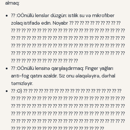
almaq:
⁇ :0Önüllü lenslər düzgün: istilik su və mikrofiber
zolaq istifadə edin. Noyabr ⁇ ⁇ ⁇ ⁇ ⁇ ⁇ ⁇ ⁇ ⁇ ⁇
⁇ ⁇ ⁇ ⁇ ⁇ ⁇ ⁇ ⁇ ⁇ ⁇ ⁇ ⁇ ⁇ ⁇ ⁇ ⁇ ⁇ ⁇ ⁇ ⁇ ⁇ ⁇
⁇ ⁇ ⁇ ⁇ ⁇ ⁇ ⁇ ⁇ ⁇ ⁇ ⁇ ⁇ ⁇ ⁇ ⁇ ⁇ ⁇ ⁇ ⁇ ⁇ ⁇ ⁇
⁇ ⁇ ⁇ ⁇ ⁇ ⁇ ⁇ ⁇ ⁇ ⁇ ⁇ ⁇ ⁇ ⁇ ⁇ ⁇ ⁇ ⁇ ⁇ ⁇ ⁇ ⁇
⁇ ⁇ ⁇ ⁇ ⁇ ⁇ ⁇ ⁇ ⁇ ⁇ ⁇ ⁇ ⁇ ⁇ ⁇ ⁇ ⁇ ⁇ ⁇ ⁇ ⁇ ⁇
⁇ ⁇ ⁇ ⁇ ⁇ ⁇ ⁇ ⁇ ⁇ ⁇ ⁇ ⁇ ⁇
⁇ :0Önüllü lensinə qarşılaşdırmaq: Finger yağları
anti-fog qatını azaldır. Siz onu əlaqələyirə, dərhal
təmizləyir.
⁇ :0) ⁇ ⁇ ⁇ ⁇ ⁇ ⁇ ⁇ ⁇ ⁇ ⁇ ⁇ ⁇ ⁇ ⁇ ⁇ ⁇ ⁇ ⁇ ⁇
⁇ ⁇ ⁇ ⁇ ⁇ ⁇ ⁇ ⁇ ⁇ ⁇ ⁇ ⁇ ⁇ ⁇ ⁇ ⁇ ⁇ ⁇ ⁇ ⁇ ⁇ ⁇
⁇ ⁇ ⁇ ⁇ ⁇ ⁇ ⁇ ⁇ ⁇ ⁇ ⁇ ⁇ ⁇ ⁇ ⁇ ⁇ ⁇ ⁇ ⁇ ⁇ ⁇ ⁇
⁇ ⁇ ⁇ ⁇ ⁇ ⁇ ⁇ ⁇ ⁇ ⁇ ⁇ ⁇ ⁇ ⁇ ⁇ ⁇ ⁇ ⁇ ⁇ ⁇ ⁇ ⁇
⁇ ⁇ ⁇ ⁇ ⁇ ⁇ ⁇ ⁇ ⁇ ⁇ ⁇ ⁇ ⁇ ⁇ ⁇ ⁇ ⁇ ⁇ ⁇ ⁇ ⁇ ⁇
⁇ ⁇ ⁇ ⁇ ⁇ ⁇ ⁇ ⁇ ⁇ ⁇ ⁇ ⁇ ⁇ ⁇ ⁇ ⁇ ⁇ ⁇