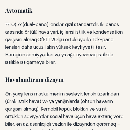
Avtomatik
⁇ :0) ⁇ (dual-pane) lenslər qızıl standartdır. İki panes
arasında örtülü hava yeri, iç lensi istilik və kondensation
qarşısını almaq.OfFLT:2Ölçü örtüklüyü ilə Tek-pane
lensləri daha ucuz, lakin yüksək keyfiyyətli təsir.
Həmçinin səmiyyətləri və ya ağır oynamaq istilikdə
istiliklə istiqaməyə bilər.
Havalandırma dizaynı
Ən yaxşı lens maska mənim səsləyir. lensin üzərindən
(ürək istilik hava) və ya yanğınlarda (öhtən havanın
qarşısını almaq). Remobil köpük blokları və ya nt
örtükləri səviyyətlər sosial hava üçün hava axtarış verə
bilər. ən az, asanlıqlıqlı vəzları ilə dizayndan qorxmaq -