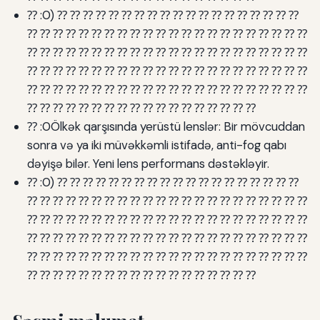
⁇ :0) ⁇ ⁇ ⁇ ⁇ ⁇ ⁇ ⁇ ⁇ ⁇ ⁇ ⁇ ⁇ ⁇ ⁇ ⁇ ⁇ ⁇ ⁇ ⁇
⁇ ⁇ ⁇ ⁇ ⁇ ⁇ ⁇ ⁇ ⁇ ⁇ ⁇ ⁇ ⁇ ⁇ ⁇ ⁇ ⁇ ⁇ ⁇ ⁇ ⁇ ⁇
⁇ ⁇ ⁇ ⁇ ⁇ ⁇ ⁇ ⁇ ⁇ ⁇ ⁇ ⁇ ⁇ ⁇ ⁇ ⁇ ⁇ ⁇ ⁇ ⁇ ⁇ ⁇
⁇ ⁇ ⁇ ⁇ ⁇ ⁇ ⁇ ⁇ ⁇ ⁇ ⁇ ⁇ ⁇ ⁇ ⁇ ⁇ ⁇ ⁇ ⁇ ⁇ ⁇ ⁇
⁇ ⁇ ⁇ ⁇ ⁇ ⁇ ⁇ ⁇ ⁇ ⁇ ⁇ ⁇ ⁇ ⁇ ⁇ ⁇ ⁇ ⁇ ⁇ ⁇ ⁇ ⁇
⁇ ⁇ ⁇ ⁇ ⁇ ⁇ ⁇ ⁇ ⁇ ⁇ ⁇ ⁇ ⁇ ⁇ ⁇ ⁇ ⁇ ⁇
⁇ :0Ölkək qarşısında yerüstü lenslər: Bir mövcuddan
sonra və ya iki müvəkkəmli istifadə, anti-fog qabı
dəyişə bilər. Yeni lens performans dəstəkləyir.
⁇ :0) ⁇ ⁇ ⁇ ⁇ ⁇ ⁇ ⁇ ⁇ ⁇ ⁇ ⁇ ⁇ ⁇ ⁇ ⁇ ⁇ ⁇ ⁇ ⁇
⁇ ⁇ ⁇ ⁇ ⁇ ⁇ ⁇ ⁇ ⁇ ⁇ ⁇ ⁇ ⁇ ⁇ ⁇ ⁇ ⁇ ⁇ ⁇ ⁇ ⁇ ⁇
⁇ ⁇ ⁇ ⁇ ⁇ ⁇ ⁇ ⁇ ⁇ ⁇ ⁇ ⁇ ⁇ ⁇ ⁇ ⁇ ⁇ ⁇ ⁇ ⁇ ⁇ ⁇
⁇ ⁇ ⁇ ⁇ ⁇ ⁇ ⁇ ⁇ ⁇ ⁇ ⁇ ⁇ ⁇ ⁇ ⁇ ⁇ ⁇ ⁇ ⁇ ⁇ ⁇ ⁇
⁇ ⁇ ⁇ ⁇ ⁇ ⁇ ⁇ ⁇ ⁇ ⁇ ⁇ ⁇ ⁇ ⁇ ⁇ ⁇ ⁇ ⁇ ⁇ ⁇ ⁇ ⁇
⁇ ⁇ ⁇ ⁇ ⁇ ⁇ ⁇ ⁇ ⁇ ⁇ ⁇ ⁇ ⁇ ⁇ ⁇ ⁇ ⁇ ⁇