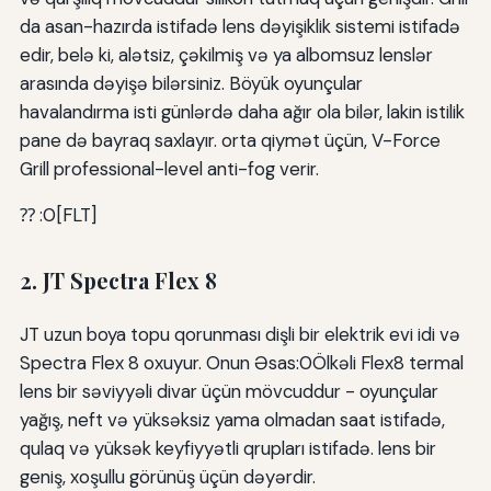
da asan-hazırda istifadə lens dəyişiklik sistemi istifadə
edir, belə ki, alətsiz, çəkilmiş və ya albomsuz lenslər
arasında dəyişə bilərsiniz. Böyük oyunçular
havalandırma isti günlərdə daha ağır ola bilər, lakin istilik
pane də bayraq saxlayır. orta qiymət üçün, V-Force
Grill professional-level anti-fog verir.
⁇ :0[FLT]
2. JT Spectra Flex 8
JT uzun boya topu qorunması dişli bir elektrik evi idi və
Spectra Flex 8 oxuyur. Onun Əsas:0Ölkəli Flex8 termal
lens bir səviyyəli divar üçün mövcuddur - oyunçular
yağış, neft və yüksəksiz yama olmadan saat istifadə,
qulaq və yüksək keyfiyyətli qrupları istifadə. lens bir
geniş, xoşullu görünüş üçün dəyərdir.