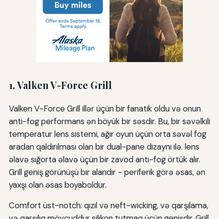
1. Valken V-Force Grill
Valken V-Force Grill illər üçün bir fanatik oldu və onun
anti-fog performans ən böyük bir səsdir. Bu, bir səvəlkili
temperatur lens sistemi, ağır oyun üçün orta səvəl fog
aradan qaldırılması olan bir dual-pane dizaynı ilə. lens
əlavə sığorta əlavə üçün bir zavod anti-fog örtük alır.
Grill geniş görünüşü bir alandır - periferik görə əsas, ən
yaxşı olan əsas boyaboldur.
Comfort üst-notch: qızıl və neft-wicking, və qarşılama,
və qarşılıq mövcuddur silikon tutmaq üçün genişdir. Grill