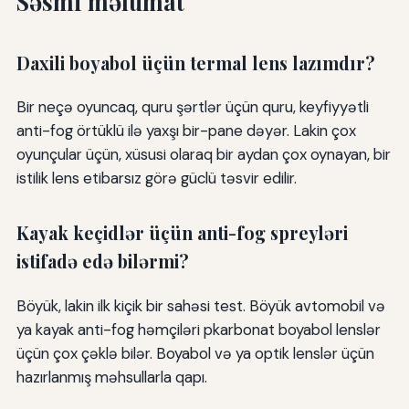
Səsmi məlumat
Daxili boyabol üçün termal lens lazımdır?
Bir neçə oyuncaq, quru şərtlər üçün quru, keyfiyyətli
anti-fog örtüklü ilə yaxşı bir-pane dəyər. Lakin çox
oyunçular üçün, xüsusi olaraq bir aydan çox oynayan, bir
istilik lens etibarsız görə güclü təsvir edilir.
Kayak keçidlər üçün anti-fog spreyləri
istifadə edə bilərmi?
Böyük, lakin ilk kiçik bir sahəsi test. Böyük avtomobil və
ya kayak anti-fog həmçiləri pkarbonat boyabol lenslər
üçün çox çəklə bilər. Boyabol və ya optik lenslər üçün
hazırlanmış məhsullarla qapı.