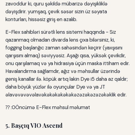
zavoddur ki, quru şəkildə mübarizə dəyişikliklə
dəyişdirir. yumşaq, çevik səsər sizin üz səyata
konturları, hissəsiz giriş en azalıb.
E-Flex sahibləri sürətli lens sistemi haqqında - Siz
qazanmaq olmadan divarda lens çıxa bilərsiniz, ki,
fogging başlanğıc zaman sahəsindən keçirir (yaxşısını
qarşısını almaq) səviyyəsiz. Aşağı qısa, yüksək çevikdir,
onu qarşılamaq və ya hidrasiya üçün maska ittiham edir.
Havalandırma sağlamdır, ağız və məhsullar üzərində
geniş kanallar ilə. köpük artıq lakin Dye i5 daha az qaldır;
daha böyük yüzlər ilə oyunçular Dye və ya JT
əlavəvəvəvəlavəkəkəkəkəkəkəzəzəkəzəzəkəklik edir.
⁇ :0Öncümə E-Flex məhsul məlumat
5. Başçıq VIO Ascend