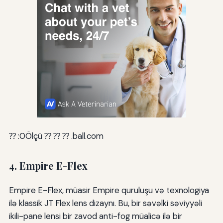
⁇ :0Ölçü ⁇ ⁇ ⁇ .ball.com
4. Empire E-Flex
Empire E-Flex, müasir Empire quruluşu və texnologiya
ilə klassik JT Flex lens dizaynı. Bu, bir səvəlki səviyyəli
ikili-pane lensi bir zavod anti-fog müalicə ilə bir