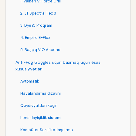
1. Valken V-Force Grill
2. JT Spectra Flex 8
3. Dye i5 Proqram
4. Empire E-Flex
5. Başçıq VIO Ascend
Anti-Fog Goggles üçün baxmaq üçün əsas
xüsusiyyətləri
Avtomatik
Havalandırma dizaynı
Qeydiyyatdan keçir
Lens dəyişiklik sistemi
Kompüter Sertifikatlaşdırma