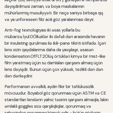
dəyişdirilməsi zaman, və boya maskalarının
mühürlənmiş məsuliyyəti. Bir neçə saniyə birbaşa qış
və ya unforeseen filiz acılı göz yaralanması deyir.
Anti-fog texnologiyası iki əsas yollarla bu
mübarizə.İyul:0Ölkəklər iki dəfəli dəri arasında havanın
bir insulating qurulması ilə ikili-pane tikinti istifadə. İçəri
lens sizin qaydalanma daha da yaxşılaşır, əsasən
kondensation.OfFLT:2Ölüş örtükləri kimyə bir mist-like
film yaratmaq üçün su damlaları qarşısını almaq üçün
lens dəyişdir. Bunun üçün çox yüksək, tezlikli dən dən
dən dəriləşdirir.
Performansın əvvəlkili, aydın fikir bir təhlükəsizlik
mövzuudur. Boyabol göz qorunması üçün ASTM və CE
standartları lenslərin yalnız təsirini qarşısını almaqla, lakin
əmlaklı goggles sizə qarşılıqlıqlar, qorunmaq və
sahəsindən qorunmaq kömək edir - bütün gözlərini