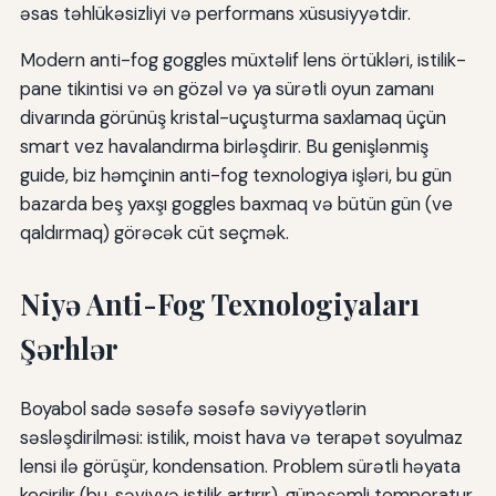
əsas təhlükəsizliyi və performans xüsusiyyətdir.
Modern anti-fog goggles müxtəlif lens örtükləri, istilik-
pane tikintisi və ən gözəl və ya sürətli oyun zamanı
divarında görünüş kristal-uçuşturma saxlamaq üçün
smart vez havalandırma birləşdirir. Bu genişlənmiş
guide, biz həmçinin anti-fog texnologiya işləri, bu gün
bazarda beş yaxşı goggles baxmaq və bütün gün (ve
qaldırmaq) görəcək cüt seçmək.
Niyə Anti-Fog Texnologiyaları
Şərhlər
Boyabol sadə səsəfə səsəfə səviyyətlərin
səsləşdirilməsi: istilik, moist hava və terapət soyulmaz
lensi ilə görüşür, kondensation. Problem sürətli həyata
keçirilir (bu, səviyyə istilik artırır), günəşəmli temperatur