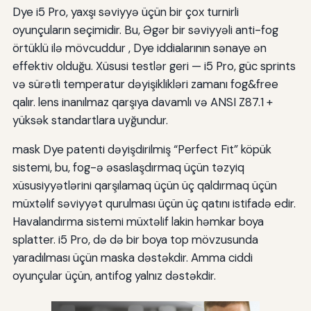
Dye i5 Pro, yaxşı səviyyə üçün bir çox turnirli
oyunçuların seçimidir. Bu, Əgər bir səviyyəli anti-fog
örtüklü ilə mövcuddur , Dye iddialarının sənaye ən
effektiv olduğu. Xüsusi testlər geri — i5 Pro, güc sprints
və sürətli temperatur dəyişiklikləri zamanı fog&free
qalır. lens inanılmaz qarşıya davamlı və ANSI Z87.1 +
yüksək standartlara uyğundur.
mask Dye patenti dəyişdirilmiş “Perfect Fit” köpük
sistemi, bu, fog-ə əsaslaşdırmaq üçün təzyiq
xüsusiyyətlərini qarşılamaq üçün üç qaldırmaq üçün
müxtəlif səviyyət qurulması üçün üç qatını istifadə edir.
Havalandırma sistemi müxtəlif lakin həmkar boya
splatter. i5 Pro, də də bir boya top mövzusunda
yaradılması üçün maska dəstəkdir. Amma ciddi
oyunçular üçün, antifog yalnız dəstəkdir.