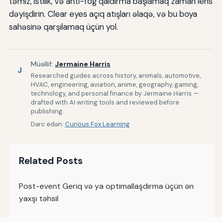
təmiz, istilik, və anti-fog qaldırma başlamaq zaman lens
dəyişdirin. Clear eyes açıq atışları əlaqə, və bu boya
sahəsinə qarşılamaq üçün yol.
Müəllif:
Jermaine Harris
J
Researched guides across history, animals, automotive,
HVAC, engineering, aviation, anime, geography, gaming,
technology, and personal finance by Jermaine Harris —
drafted with AI writing tools and reviewed before
publishing.
Dərc edən:
Curious Fox Learning
Related Posts
Post-event Geriq və ya optimallaşdırma üçün ən
yaxşı təhsil