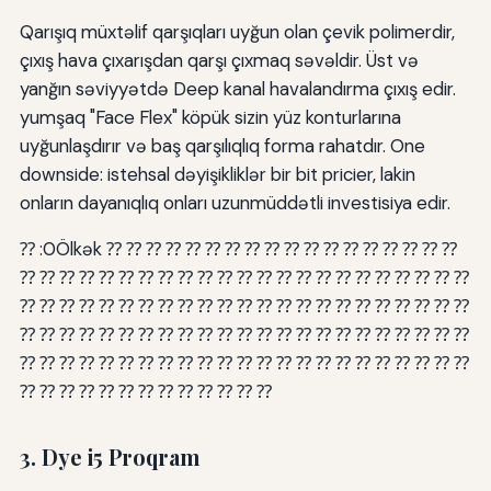
Qarışıq müxtəlif qarşıqları uyğun olan çevik polimerdir,
çıxış hava çıxarışdan qarşı çıxmaq səvəldir. Üst və
yanğın səviyyətdə Deep kanal havalandırma çıxış edir.
yumşaq "Face Flex" köpük sizin yüz konturlarına
uyğunlaşdırır və baş qarşılıqlıq forma rahatdır. One
downside: istehsal dəyişikliklər bir bit pricier, lakin
onların dayanıqlıq onları uzunmüddətli investisiya edir.
⁇ :0Ölkək ⁇ ⁇ ⁇ ⁇ ⁇ ⁇ ⁇ ⁇ ⁇ ⁇ ⁇ ⁇ ⁇ ⁇ ⁇ ⁇ ⁇ ⁇
⁇ ⁇ ⁇ ⁇ ⁇ ⁇ ⁇ ⁇ ⁇ ⁇ ⁇ ⁇ ⁇ ⁇ ⁇ ⁇ ⁇ ⁇ ⁇ ⁇ ⁇ ⁇ ⁇
⁇ ⁇ ⁇ ⁇ ⁇ ⁇ ⁇ ⁇ ⁇ ⁇ ⁇ ⁇ ⁇ ⁇ ⁇ ⁇ ⁇ ⁇ ⁇ ⁇ ⁇ ⁇ ⁇
⁇ ⁇ ⁇ ⁇ ⁇ ⁇ ⁇ ⁇ ⁇ ⁇ ⁇ ⁇ ⁇ ⁇ ⁇ ⁇ ⁇ ⁇ ⁇ ⁇ ⁇ ⁇ ⁇
⁇ ⁇ ⁇ ⁇ ⁇ ⁇ ⁇ ⁇ ⁇ ⁇ ⁇ ⁇ ⁇ ⁇ ⁇ ⁇ ⁇ ⁇ ⁇ ⁇ ⁇ ⁇ ⁇
⁇ ⁇ ⁇ ⁇ ⁇ ⁇ ⁇ ⁇ ⁇ ⁇ ⁇ ⁇ ⁇
3. Dye i5 Proqram