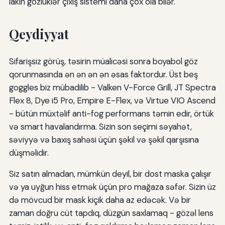
lakin gözlüklər çıxış sistemi daha çox ola bilər.
Qeydiyyat
Sifarişsiz görüş, təsirin müalicəsi sonra boyabol göz
qorunmasında ən ən ən ən əsas faktordur. Üst beş
goggles biz mübadilib - Valken V-Force Grill, JT Spectra
Flex 8, Dye i5 Pro, Empire E-Flex, və Virtue VIO Ascend
- bütün müxtəlif anti-fog performans təmin edir, örtük
və smart havalandırma. Sizin son seçimi səyahət,
səviyyə və baxış sahəsi üçün şəkil və şəkil qarşısına
düşməlidir.
Siz satın almadan, mümkün deyil, bir dost maska çalışır
və ya uyğun hiss etmək üçün pro mağaza səfər. Sizin üz
də mövcud bir mask kiçik daha az edəcək. Və bir
zaman doğru cüt tapdıq, düzgün saxlamaq - gözəl lens