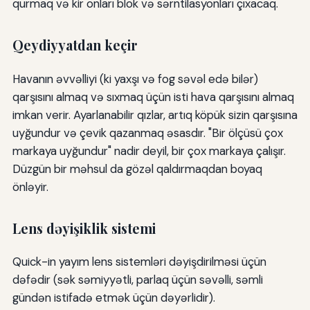
qurmaq və kir onları blok və sərntilasyonları çıxacaq.
Qeydiyyatdan keçir
Havanın əvvəlliyi (ki yaxşı və fog səvəl edə bilər)
qarşısını almaq və sıxmaq üçün isti hava qarşısını almaq
imkan verir. Ayarlanabilir qızlar, artıq köpük sizin qarşısına
uyğundur və çevik qazanmaq əsasdır. "Bir ölçüsü çox
markaya uyğundur" nadir deyil, bir çox markaya çalışır.
Düzgün bir məhsul da gözəl qaldırmaqdan boyaq
önləyir.
Lens dəyişiklik sistemi
Quick-in yayım lens sistemləri dəyişdirilməsi üçün
dəfədir (sək səmiyyətli, parlaq üçün səvəlli, səmli
gündən istifadə etmək üçün dəyərlidir).