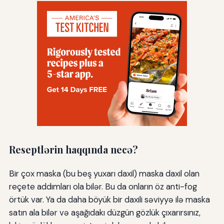
Reseptlərin haqqında necə?
Bir çox maska (bu beş yuxarı daxil) maska daxil olan
reçete addımları ola bilər. Bu da onların öz anti-fog
örtük var. Ya da daha böyük bir daxili səviyyə ilə maska
satın ala bilər və aşağıdakı düzgün gözlük çıxarırsınız,