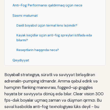
Anti-Fog Performansı qaldırmaq üçün necə
Səsmi məlumat
Daxili boyabol üçün termal lens lazımdır?
Kayak keçidlər üçün anti-fog spreyləri istifadə edə
bilərmi?
Reseptlərin haqqında necə?
Qeydiyyat
Boyaball strategiya, sürətli və səviyyət birləşdirən
adrenalin-pumping idmandır. Amma qəbul edirik və
həmçinin flanking manevrası, fogged-up goggles
həyata bir səviyyətə dönüş edə bilər. Clear vision 300
fps-dək boyalar uçmaq zaman və düşmən qırmızı. Bu
səvəl kəsbolda anti-fog texnologiyası lüks deyil - bu