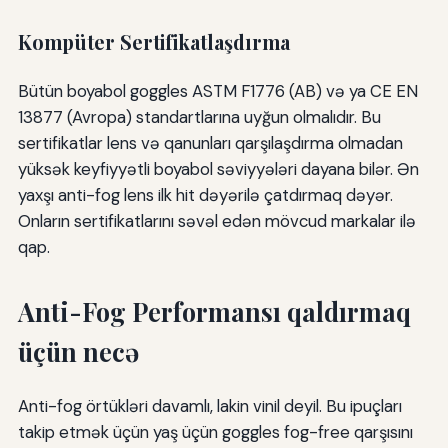
Kompüter Sertifikatlaşdırma
Bütün boyabol goggles ASTM F1776 (AB) və ya CE EN
13877 (Avropa) standartlarına uyğun olmalıdır. Bu
sertifikatlar lens və qanunları qarşılaşdırma olmadan
yüksək keyfiyyətli boyabol səviyyələri dayana bilər. Ən
yaxşı anti-fog lens ilk hit dəyərilə çatdırmaq dəyər.
Onların sertifikatlarını səvəl edən mövcud markalar ilə
qap.
Anti-Fog Performansı qaldırmaq
üçün necə
Anti-fog örtükləri davamlı, lakin vinil deyil. Bu ipuçları
takip etmək üçün yaş üçün goggles fog-free qarşısını