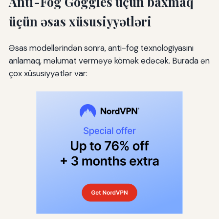
Anti-Fog Goggles üçün baxmaq
üçün əsas xüsusiyyətləri
Əsas modellərindən sonra, anti-fog texnologiyasını
anlamaq, məlumat verməyə kömək edəcək. Burada ən
çox xüsusiyyətlər var: