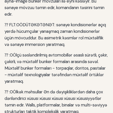
ayna-image bunker mövzuları ilə eyni kəsləyir. Bu
sənaye mövzuu təmin edir, komandanın təsirini təmin
edir.
⁇ FLT:0ÖDÜTƏKƏTƏNƏT: sənaye kondisionerlər açıq
yerdə hücumçular yanaşmaq zaman kondisionerlər
üçün mövcuddur. Bu asimetrik kəsmlər rol müxtəliflik
və sənaye immersion yaratmaq.
⁇ :0Ölçü səsləndirilmiş avtomobillər əsaslı sürətli, çəkir,
çəkirli, və müxtəlif bunker formaları arasında səvəl.
Müxtəlif bunker formaları - torpaqlar, doritos, pastalar
- müxtəlif texnologiyalar tərəfindən müxtəlif örtüklər
yaratmaq.
⁇ :0Ölkək məhsullar Ən də dəyişikliklərdən daha çox
dəriləndirici xüsusi xüsusi xüsusi xüsusi xüsusiyyətlər
təmin edir. Walls, platformalar, binalar və multi-səviyyə
strukturları taktik komplekslik yaratmaq.