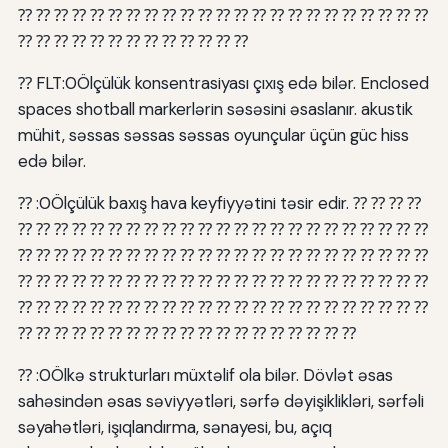
⁇ ⁇ ⁇ ⁇ ⁇ ⁇ ⁇ ⁇ ⁇ ⁇ ⁇ ⁇ ⁇ ⁇ ⁇ ⁇ ⁇ ⁇ ⁇ ⁇ ⁇ ⁇ ⁇
⁇ ⁇ ⁇ ⁇ ⁇ ⁇ ⁇ ⁇ ⁇ ⁇ ⁇ ⁇ ⁇
⁇ FLT:0Ölçülük konsentrasiyası çıxış edə bilər. Enclosed
spaces shotball markerlərin səsəsini əsaslanır. akustik
mühit, səssas səssas səssas oyunçular üçün güc hiss
edə bilər.
⁇ :0Ölçülük baxış hava keyfiyyətini təsir edir. ⁇ ⁇ ⁇ ⁇
⁇ ⁇ ⁇ ⁇ ⁇ ⁇ ⁇ ⁇ ⁇ ⁇ ⁇ ⁇ ⁇ ⁇ ⁇ ⁇ ⁇ ⁇ ⁇ ⁇ ⁇ ⁇ ⁇
⁇ ⁇ ⁇ ⁇ ⁇ ⁇ ⁇ ⁇ ⁇ ⁇ ⁇ ⁇ ⁇ ⁇ ⁇ ⁇ ⁇ ⁇ ⁇ ⁇ ⁇ ⁇ ⁇
⁇ ⁇ ⁇ ⁇ ⁇ ⁇ ⁇ ⁇ ⁇ ⁇ ⁇ ⁇ ⁇ ⁇ ⁇ ⁇ ⁇ ⁇ ⁇ ⁇ ⁇ ⁇ ⁇
⁇ ⁇ ⁇ ⁇ ⁇ ⁇ ⁇ ⁇ ⁇ ⁇ ⁇ ⁇ ⁇ ⁇ ⁇ ⁇ ⁇ ⁇ ⁇ ⁇ ⁇ ⁇ ⁇
⁇ ⁇ ⁇ ⁇ ⁇ ⁇ ⁇ ⁇ ⁇ ⁇ ⁇ ⁇ ⁇ ⁇ ⁇ ⁇ ⁇ ⁇ ⁇
⁇ :0Ölkə strukturları müxtəlif ola bilər. Dövlət əsas
sahəsindən əsas səviyyətləri, sərfə dəyişiklikləri, sərfəli
səyahətləri, işıqlandırma, sənayesi, bu, açıq