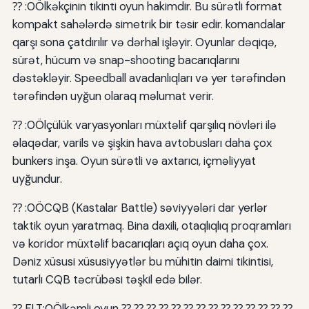
⁇ :0Ölkəkçinin tikinti oyun hakimdir. Bu sürətli format
kompakt sahələrdə simetrik bir təsir edir. komandalar
qarşı sona çatdırılır və dərhal işləyir. Oyunlar dəqiqə,
sürət, hücum və snap-shooting bacarıqlarını
dəstəkləyir. Speedball avadanlıqları və yer tərəfindən
tərəfindən uyğun olaraq məlumat verir.
⁇ :0Ölçülük varyasyonları müxtəlif qarşılıq növləri ilə
əlaqədar, varils və şişkin hava avtobusları daha çox
bunkers inşa. Oyun sürətli və axtarıcı, içməliyyat
uyğundur.
⁇ :0ÖCQB (Kastalar Battle) səviyyələri dar yerlər
taktik oyun yaratmaq. Bina daxili, otaqlıqlıq proqramları
və koridor müxtəlif bacarıqları açıq oyun daha çox.
Dəniz xüsusi xüsusiyyətlər bu mühitin daimi tikintisi,
tutarlı CQB təcrübəsi təşkil edə bilər.
⁇ FLT:0Ölkəmli oyun ⁇ ⁇ ⁇ ⁇ ⁇ ⁇ ⁇ ⁇ ⁇ ⁇ ⁇ ⁇ ⁇ ⁇