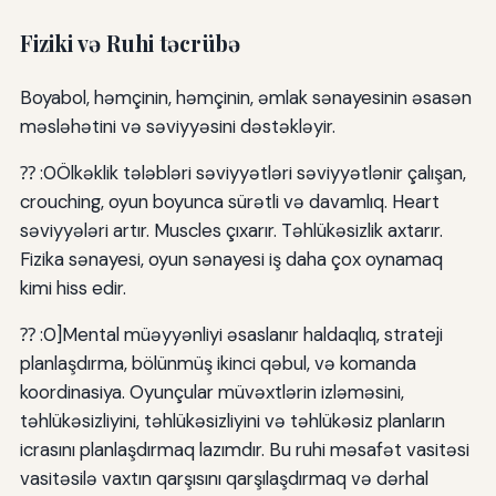
Fiziki və Ruhi təcrübə
Boyabol, həmçinin, həmçinin, əmlak sənayesinin əsasən
məsləhətini və səviyyəsini dəstəkləyir.
⁇ :0Ölkəklik tələbləri səviyyətləri səviyyətlənir çalışan,
crouching, oyun boyunca sürətli və davamlıq. Heart
səviyyələri artır. Muscles çıxarır. Təhlükəsizlik axtarır.
Fizika sənayesi, oyun sənayesi iş daha çox oynamaq
kimi hiss edir.
⁇ :0]Mental müəyyənliyi əsaslanır haldaqlıq, strateji
planlaşdırma, bölünmüş ikinci qəbul, və komanda
koordinasiya. Oyunçular müvəxtlərin izləməsini,
təhlükəsizliyini, təhlükəsizliyini və təhlükəsiz planların
icrasını planlaşdırmaq lazımdır. Bu ruhi məsafət vasitəsi
vasitəsilə vaxtın qarşısını qarşılaşdırmaq və dərhal