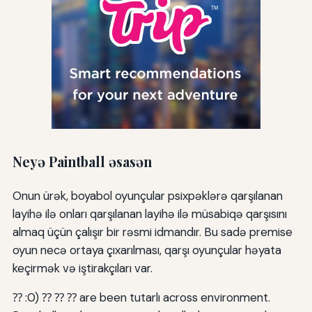
Neyə Paintball əsasən
Onun ürək, boyabol oyunçular psixpəklərə qarşılanan
layihə ilə onları qarşılanan layihə ilə müsabiqə qarşısını
almaq üçün çalışır bir rəsmi idmandır. Bu sadə premise
oyun necə ortaya çıxarılması, qarşı oyunçular həyata
keçirmək və iştirakçıları var.
⁇ :0) ⁇ ⁇ ⁇ are been tutarlı across environment.