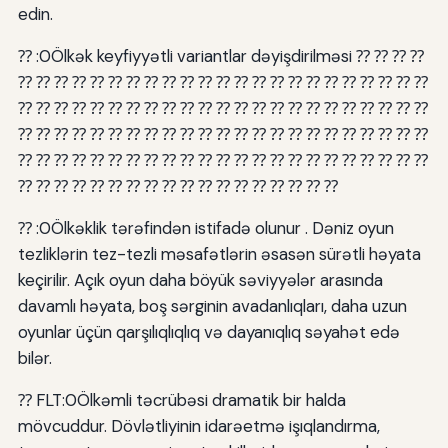
edin.
⁇ :0Ölkək keyfiyyətli variantlar dəyişdirilməsi ⁇ ⁇ ⁇ ⁇
⁇ ⁇ ⁇ ⁇ ⁇ ⁇ ⁇ ⁇ ⁇ ⁇ ⁇ ⁇ ⁇ ⁇ ⁇ ⁇ ⁇ ⁇ ⁇ ⁇ ⁇ ⁇ ⁇
⁇ ⁇ ⁇ ⁇ ⁇ ⁇ ⁇ ⁇ ⁇ ⁇ ⁇ ⁇ ⁇ ⁇ ⁇ ⁇ ⁇ ⁇ ⁇ ⁇ ⁇ ⁇ ⁇
⁇ ⁇ ⁇ ⁇ ⁇ ⁇ ⁇ ⁇ ⁇ ⁇ ⁇ ⁇ ⁇ ⁇ ⁇ ⁇ ⁇ ⁇ ⁇ ⁇ ⁇ ⁇ ⁇
⁇ ⁇ ⁇ ⁇ ⁇ ⁇ ⁇ ⁇ ⁇ ⁇ ⁇ ⁇ ⁇ ⁇ ⁇ ⁇ ⁇ ⁇ ⁇ ⁇ ⁇ ⁇ ⁇
⁇ ⁇ ⁇ ⁇ ⁇ ⁇ ⁇ ⁇ ⁇ ⁇ ⁇ ⁇ ⁇ ⁇ ⁇ ⁇ ⁇ ⁇
⁇ :0Ölkəklik tərəfindən istifadə olunur . Dəniz oyun
tezliklərin tez-tezli məsafətlərin əsasən sürətli həyata
keçirilir. Açık oyun daha böyük səviyyələr arasında
davamlı həyata, boş sərginin avadanlıqları, daha uzun
oyunlar üçün qarşılıqlıqlıq və dayanıqlıq səyahət edə
bilər.
⁇ FLT:0Ölkəmli təcrübəsi dramatik bir halda
mövcuddur. Dövlətliyinin idarəetmə işıqlandırma,