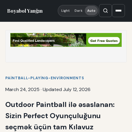
Boyabol Yanğın
Light
Dark
Auto
PAINTBALL-PLAYING-ENVIRONMENTS
March 24, 2025
·
Updated July 12, 2026
Outdoor Paintball ilə əsaslanan:
Sizin Perfect Oyunçuluğunu
seçmək üçün tam Kılavuz