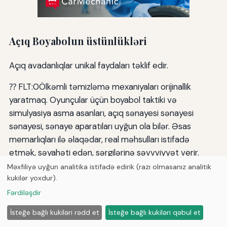
Açıq Boyabolun üstünlükləri
Açıq avadanlıqlar unikal faydaları təklif edir.
⁇ FLT:0Ölkəmli təmizləmə mexaniyaları orijinallik
yaratmaq. Oyunçular üçün boyabol taktiki və
simulyasiya asma asanları, açıq sənayesi sənayesi
sənayesi, sənaye aparatıları uyğun ola bilər. Əsas
memarlıqları ilə əlaqədar, real məhsulları istifadə
etmək, səyahəti edən, sərgilərinə səvvviyyət verir.
Məxfiliyə uyğun analitika istifadə edirik (razı olmasanız analitik
⁇ FLT:0Ölkək keyfiyyətli oyun imkan verir. Böyük açıq
kukilər yoxdur).
sahəsində pulsuz sərgilərində mümkün olmayan oyun
Fərdiləşdir
formatları dəstək. Uzun-müddətli nişanlar, geniş
flanking manevraları, və kompleks çox-team
İsteğe bağlı kukiləri rədd et
İsteğe bağlı kukiləri qəbul et
materialları yalnız açıq yerləşdirilən yerə əsas edir.