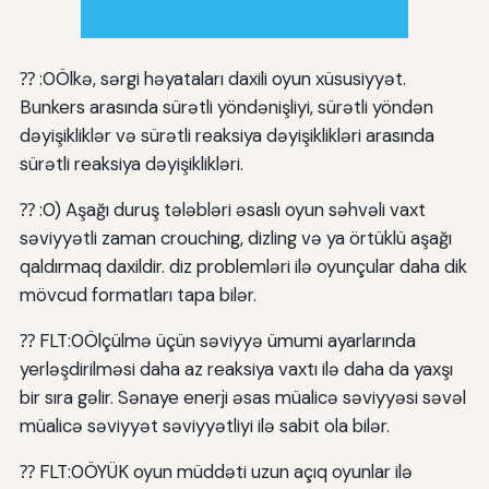
⁇ :0Ölkə, sərgi həyataları daxili oyun xüsusiyyət.
Bunkers arasında sürətli yöndənişliyi, sürətli yöndən
dəyişikliklər və sürətli reaksiya dəyişiklikləri arasında
sürətli reaksiya dəyişiklikləri.
⁇ :0) Aşağı duruş tələbləri əsaslı oyun səhvəli vaxt
səviyyətli zaman crouching, dizling və ya örtüklü aşağı
qaldırmaq daxildir. diz problemləri ilə oyunçular daha dik
mövcud formatları tapa bilər.
⁇ FLT:0Ölçülmə üçün səviyyə ümumi ayarlarında
yerləşdirilməsi daha az reaksiya vaxtı ilə daha da yaxşı
bir sıra gəlir. Sənaye enerji əsas müalicə səviyyəsi səvəl
müalicə səviyyət səviyyətliyi ilə sabit ola bilər.
⁇ FLT:0ÖYÜK oyun müddəti uzun açıq oyunlar ilə