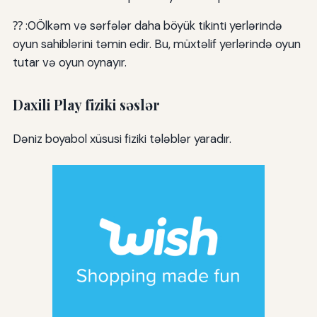
⁇ :0Ölkəm və sərfələr daha böyük tikinti yerlərində
oyun sahiblərini təmin edir. Bu, müxtəlif yerlərində oyun
tutar və oyun oynayır.
Daxili Play fiziki səslər
Dəniz boyabol xüsusi fiziki tələblər yaradır.