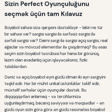
Sizin Perfect Oyunçuluğunu
Ekoloji İnnovasiyalar
seçmək üçün tam Kılavuz
Accessibility Genişləndirilməsi
Səsmi suallar vs əlaqədar suallar
Boyabol sahəsi sizə qarşısını dəstəkləyir - lakin ne tür
bir sahəsi var? sərgisi sərgisi ilə sərfəsiz sərgisi ilə
Yeni başlayanlar üçün tikinti və ya açıq boyabol daha
yaxşı?
sərfəli sərgisi var? Daimi sərgi ilə sərgisi açıq sərgisi, real
ağaclar və mövcud elementlər ilə çıxışdırmaq? Bu əsas
Boyabol daha da tikinti və ya açıq səyahət edir?
seçim sizin boyabol təcrübəsi hər hansı bir görünüş,
lazım olan avadanlıq üçün işləyəcəksiniz, fiziki
Qarışıq boyabol qarşısında çıxış etmək lazımdır?
tələblərdən.
Daxili və açıq boyabol üçün eyni avadanlıq istifadə edə
bilərmi?
Dəniz və açıq boyabol eyni güclü idman iki ayrı sərgiyini
təşkil edir. Hər bir mühit unikal üstünlüklər təklif edir,
Açıq boyabol tikinti daha ən yaxşı?
müxtəlif sərhələr üçün oyunçular dəstək. Bu
⁇ - ⁇ ⁇ ⁇ ⁇
diqqqqqətləri anlamaq - və tercihlərinizə
uyğunlaşdırmaq, bacarıq səviyyəsi və məqsədlər - ən
Mən yaxınlığında tikinti və açıq boyabol tapmaq necə?
güclü oyun sizin görə görə ən güclü resonates boyabol