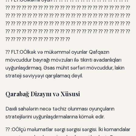
⁇ ⁇ ⁇ ⁇ ⁇ ⁇ ⁇ ⁇ ⁇ ⁇ ⁇ ⁇ ⁇ ⁇ ⁇ ⁇ ⁇ ⁇ ⁇ ⁇ ⁇ ⁇ ⁇
⁇ ⁇ ⁇ ⁇ ⁇ ⁇ ⁇ ⁇ ⁇ ⁇ ⁇ ⁇ ⁇ ⁇ ⁇ ⁇ ⁇ ⁇ ⁇ ⁇ ⁇ ⁇ ⁇
⁇ ⁇ ⁇ ⁇ ⁇ ⁇ ⁇ ⁇ ⁇ ⁇ ⁇ ⁇ ⁇ ⁇ ⁇ ⁇ ⁇ ⁇ ⁇ ⁇ ⁇ ⁇ ⁇
⁇ ⁇ ⁇ ⁇ ⁇ ⁇ ⁇ ⁇ ⁇ ⁇ ⁇ ⁇ ⁇ ⁇ ⁇ ⁇ ⁇ ⁇ ⁇ ⁇ ⁇ ⁇ ⁇
⁇ ⁇ ⁇ ⁇ ⁇ ⁇ ⁇ ⁇ ⁇ ⁇ ⁇ ⁇
⁇ FLT:0Ölkək və mükəmməl oyunlar Qafqazın
mövcuddur bayrağı mövzuları ilə tikinti avadanlıqları
uyğunlaşdırmaq. Əsas mühit sərfəri mövcuddur, lakin
strateji səviyyəyi qarşılamaq deyil.
Qarabağ Dizaynı və Xüsusi
Daxili sahələrin necə təchiz olunması oyunçuların
stratejilərini uyğunlaşdırmalarına kömək edir.
⁇ :0Ölçü məlumatlar sərgi sərgisi sərgisi. İki komandalar