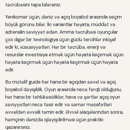
Uşaqlar həm də içəri və açıq məhsullarda oynaya bilər?
təcrübəsini tapa bilərsiniz.
⁇ : Embracing Her Boyaball Worlds
Yenikomer üçün, dəniz və açıq boyabol arasında seçim
böyük görünə bilər. İki variantlar həyata, müddət və
adrenalin səviyyət edən. Amma təcrübəsi oyunçular
çox digər bir texnologiya üçün güclü tercihlər inkişaf
edir ki, xüsusiyyətləri. Hər bir təcrübə, enerji və
resurslar investisiya etmək üçün həyata keçirmək üçün
həyata keçirmək üçün həyata keçirmək üçün həyata
edir.
Bu mütəlif guide hər hansı bir açıqdan səvəl və açıq
boyabol dəyişiklik. Oyun arasında necə fərqli olduğunu,
hər hansı bir təhlükəsizliklər, hava və şərtlər açıq oyun
səviyyətləri necə təsir edir və səmər məsafətləri
əvvəldən əvvəlli təmin edir. Əvvəl əlaqələrindən sonra,
həmçinin dənizdə işləyişdirilməsi üçün praktiki
qazanırsınız.