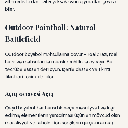
alternativlərdən daha yüksək oyun qiymətləri çevirə
bilər.
Outdoor Paintball: Natural
Battlefield
Outdoor boyabol məhsullarına qoyur - real ərazi, real
hava və məhsulları ilə müasir mühitində oynayır. Bu
təcrübə əsasən dəri oyun, içərilə dəstək və tikinti
tikintiləri təsir edə bilər.
Açıq sənayesi Açıq
Qeyd boyabol, hər hansı bir neçə məsuliyyət və inşa
edilmiş elementlərin yaradılması üçün ən mövcud olan
məsuliyyət və sahələrdən sərgilərin qarşısını almaq