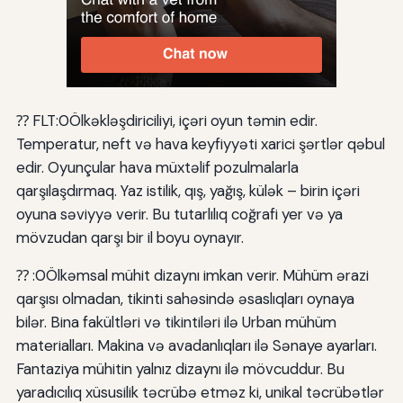
⁇ FLT:0Ölkəkləşdiriciliyi, içəri oyun təmin edir.
Temperatur, neft və hava keyfiyyəti xarici şərtlər qəbul
edir. Oyunçular hava müxtəlif pozulmalarla
qarşılaşdırmaq. Yaz istilik, qış, yağış, külək – birin içəri
oyuna səviyyə verir. Bu tutarlılıq coğrafi yer və ya
mövzudan qarşı bir il boyu oynayır.
⁇ :0Ölkəmsal mühit dizaynı imkan verir. Mühüm ərazi
qarşısı olmadan, tikinti sahəsində əsaslıqları oynaya
bilər. Bina fakültləri və tikintiləri ilə Urban mühüm
materialları. Makina və avadanlıqları ilə Sənaye ayarları.
Fantaziya mühitin yalnız dizaynı ilə mövcuddur. Bu
yaradıcılıq xüsusilik təcrübə etməz ki, unikal təcrübətlər