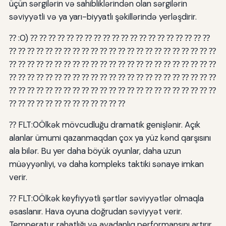
üçün sərgilərin və sahibliklərindən olan sərgilərin
səviyyətli və ya yarı-biyyatlı şəkillərində yerləşdirir.
⁇ :0) ⁇ ⁇ ⁇ ⁇ ⁇ ⁇ ⁇ ⁇ ⁇ ⁇ ⁇ ⁇ ⁇ ⁇ ⁇ ⁇ ⁇ ⁇ ⁇ ⁇
⁇ ⁇ ⁇ ⁇ ⁇ ⁇ ⁇ ⁇ ⁇ ⁇ ⁇ ⁇ ⁇ ⁇ ⁇ ⁇ ⁇ ⁇ ⁇ ⁇ ⁇ ⁇ ⁇
⁇ ⁇ ⁇ ⁇ ⁇ ⁇ ⁇ ⁇ ⁇ ⁇ ⁇ ⁇ ⁇ ⁇ ⁇ ⁇ ⁇ ⁇ ⁇ ⁇ ⁇ ⁇ ⁇
⁇ ⁇ ⁇ ⁇ ⁇ ⁇ ⁇ ⁇ ⁇ ⁇ ⁇ ⁇ ⁇ ⁇ ⁇ ⁇ ⁇ ⁇ ⁇ ⁇ ⁇ ⁇ ⁇
⁇ ⁇ ⁇ ⁇ ⁇ ⁇ ⁇ ⁇ ⁇ ⁇ ⁇ ⁇ ⁇ ⁇ ⁇ ⁇ ⁇ ⁇ ⁇ ⁇ ⁇ ⁇ ⁇
⁇ ⁇ ⁇ ⁇ ⁇ ⁇ ⁇ ⁇ ⁇ ⁇ ⁇ ⁇ ⁇
⁇ FLT:0Ölkək mövcudluğu dramatik genişlənir. Açık
alanlar ümumi qazanmaqdan çox ya yüz kənd qarşısını
ala bilər. Bu yer daha böyük oyunlar, daha uzun
müəyyənliyi, və daha kompleks taktiki sənaye imkan
verir.
⁇ FLT:0Ölkək keyfiyyətli şərtlər səviyyətlər olmaqla
əsaslanır. Hava oyuna doğrudan səviyyət verir.
Temperatur rahatlığı və avadanlıq performansını artırır.