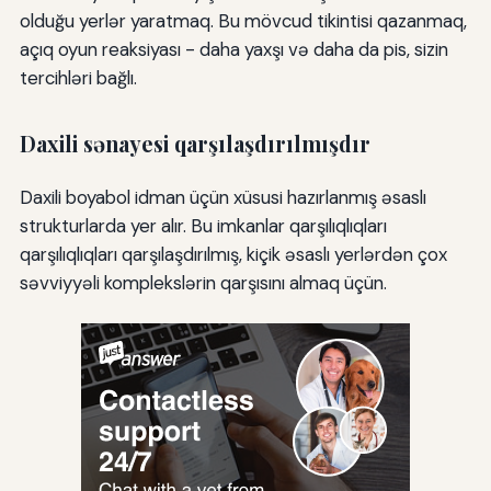
olduğu yerlər yaratmaq. Bu mövcud tikintisi qazanmaq,
açıq oyun reaksiyası - daha yaxşı və daha da pis, sizin
tercihləri bağlı.
Daxili sənayesi qarşılaşdırılmışdır
Daxili boyabol idman üçün xüsusi hazırlanmış əsaslı
strukturlarda yer alır. Bu imkanlar qarşılıqlıqları
qarşılıqlıqları qarşılaşdırılmış, kiçik əsaslı yerlərdən çox
səvviyyəli komplekslərin qarşısını almaq üçün.