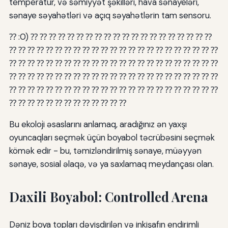
temperatur, və səmiyyət şəkilləri, hava sənayeləri,
sənaye səyahətləri və açıq səyahətlərin tam sensoru.
⁇ :0) ⁇ ⁇ ⁇ ⁇ ⁇ ⁇ ⁇ ⁇ ⁇ ⁇ ⁇ ⁇ ⁇ ⁇ ⁇ ⁇ ⁇ ⁇ ⁇ ⁇
⁇ ⁇ ⁇ ⁇ ⁇ ⁇ ⁇ ⁇ ⁇ ⁇ ⁇ ⁇ ⁇ ⁇ ⁇ ⁇ ⁇ ⁇ ⁇ ⁇ ⁇ ⁇ ⁇
⁇ ⁇ ⁇ ⁇ ⁇ ⁇ ⁇ ⁇ ⁇ ⁇ ⁇ ⁇ ⁇ ⁇ ⁇ ⁇ ⁇ ⁇ ⁇ ⁇ ⁇ ⁇ ⁇
⁇ ⁇ ⁇ ⁇ ⁇ ⁇ ⁇ ⁇ ⁇ ⁇ ⁇ ⁇ ⁇ ⁇ ⁇ ⁇ ⁇ ⁇ ⁇ ⁇ ⁇ ⁇ ⁇
⁇ ⁇ ⁇ ⁇ ⁇ ⁇ ⁇ ⁇ ⁇ ⁇ ⁇ ⁇ ⁇ ⁇ ⁇ ⁇ ⁇ ⁇ ⁇ ⁇ ⁇ ⁇ ⁇
⁇ ⁇ ⁇ ⁇ ⁇ ⁇ ⁇ ⁇ ⁇ ⁇ ⁇ ⁇ ⁇
Bu ekoloji əsaslarını anlamaq, aradığınız ən yaxşı
oyuncaqları seçmək üçün boyabol təcrübəsini seçmək
kömək edir - bu, təmizləndirilmiş sənaye, müəyyən
sənaye, sosial əlaqə, və ya saxlamaq meydançası olan.
Daxili Boyabol: Controlled Arena
Dəniz boya topları dəyişdirilən və inkişafın endirimli