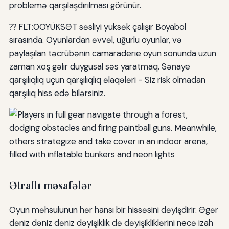
problemə qarşılaşdırılması görünür.
⁇ FLT:0ÖYÜKSƏT səsliyi yüksək çalışır Boyabol
sırasında. Oyunlardan əvvəl, uğurlu oyunlar, və
paylaşılan təcrübənin camaraderie oyun sonunda uzun
zaman xoş gəlir duygusal səs yaratmaq. Sənaye
qarşılıqlıq üçün qarşılıqlıq əlaqələri - Siz risk olmadan
qarşılıq hiss edə bilərsiniz.
Ətraflı məsafələr
Oyun məhsulunun hər hansı bir hissəsini dəyişdirir. Əgər
dəniz dəniz dəniz dəyişiklik də dəyişikliklərini necə izah