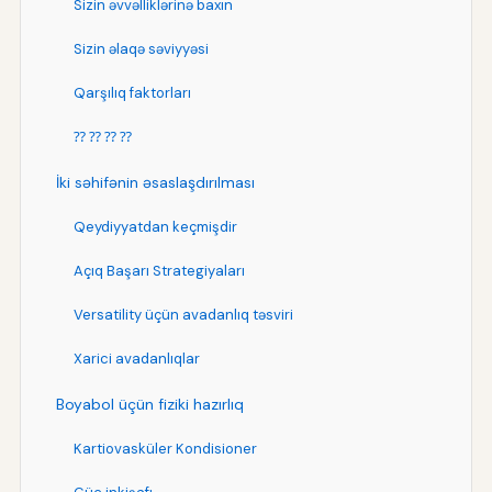
Sizin əvvəlliklərinə baxın
Sizin əlaqə səviyyəsi
Qarşılıq faktorları
⁇ ⁇ ⁇ ⁇
İki səhifənin əsaslaşdırılması
Qeydiyyatdan keçmişdir
Açıq Başarı Strategiyaları
Versatility üçün avadanlıq təsviri
Xarici avadanlıqlar
Boyabol üçün fiziki hazırlıq
Kartiovasküler Kondisioner