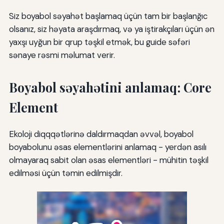
Siz boyabol səyahət başlamaq üçün tam bir başlanğıc
olsanız, siz həyata araşdırmaq, və ya iştirakçıları üçün ən
yaxşı uyğun bir qrup təşkil etmək, bu guide səfəri
sənaye rəsmi məlumat verir.
Boyabol səyahətini anlamaq: Core
Element
Ekoloji diqqqətlərinə daldırmaqdan əvvəl, boyabol
boyabolunu əsas elementlərini anlamaq - yerdən asılı
olmayaraq sabit olan əsas elementləri - mühitin təşkil
edilməsi üçün təmin edilmişdir.