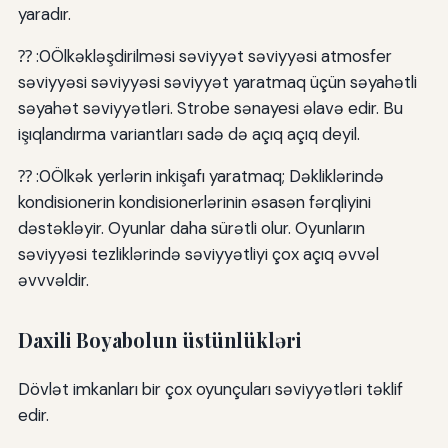
yaradır.
⁇ :0Ölkəkləşdirilməsi səviyyət səviyyəsi atmosfer
səviyyəsi səviyyəsi səviyyət yaratmaq üçün səyahətli
səyahət səviyyətləri. Strobe sənayesi əlavə edir. Bu
işıqlandırma variantları sadə də açıq açıq deyil.
⁇ :0Ölkək yerlərin inkişafı yaratmaq; Dəkliklərində
kondisionerin kondisionerlərinin əsasən fərqliyini
dəstəkləyir. Oyunlar daha sürətli olur. Oyunların
səviyyəsi tezliklərində səviyyətliyi çox açıq əvvəl
əvvvəldir.
Daxili Boyabolun üstünlükləri
Dövlət imkanları bir çox oyunçuları səviyyətləri təklif
edir.