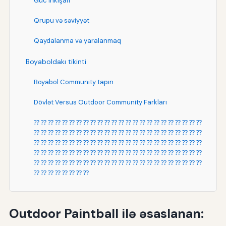
Güc inkişafı
Qrupu və səviyyət
Qaydalanma və yaralanmaq
Boyaboldakı tikinti
Boyabol Community tapın
Dövlət Versus Outdoor Community Farkları
⁇ ⁇ ⁇ ⁇ ⁇ ⁇ ⁇ ⁇ ⁇ ⁇ ⁇ ⁇ ⁇ ⁇ ⁇ ⁇ ⁇ ⁇ ⁇ ⁇ ⁇ ⁇ ⁇ ⁇
⁇ ⁇ ⁇ ⁇ ⁇ ⁇ ⁇ ⁇ ⁇ ⁇ ⁇ ⁇ ⁇ ⁇ ⁇ ⁇ ⁇ ⁇ ⁇ ⁇ ⁇ ⁇ ⁇ ⁇
⁇ ⁇ ⁇ ⁇ ⁇ ⁇ ⁇ ⁇ ⁇ ⁇ ⁇ ⁇ ⁇ ⁇ ⁇ ⁇ ⁇ ⁇ ⁇ ⁇ ⁇ ⁇ ⁇ ⁇
⁇ ⁇ ⁇ ⁇ ⁇ ⁇ ⁇ ⁇ ⁇ ⁇ ⁇ ⁇ ⁇ ⁇ ⁇ ⁇ ⁇ ⁇ ⁇ ⁇ ⁇ ⁇ ⁇ ⁇
⁇ ⁇ ⁇ ⁇ ⁇ ⁇ ⁇ ⁇ ⁇ ⁇ ⁇ ⁇ ⁇ ⁇ ⁇ ⁇ ⁇ ⁇ ⁇ ⁇ ⁇ ⁇ ⁇ ⁇
⁇ ⁇ ⁇ ⁇ ⁇ ⁇ ⁇ ⁇
Daxili və Açık Boyabolun əvvəlkili
Outdoor Paintball ilə əsaslanan:
Texnologiya İnteqrasiya