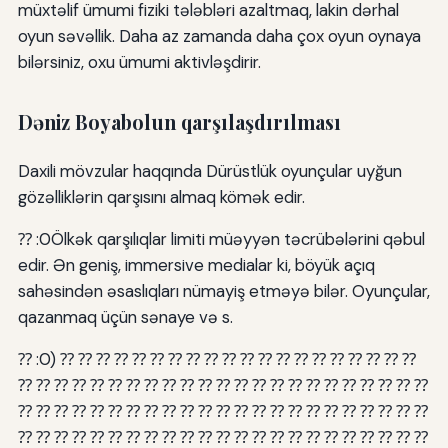
müxtəlif ümumi fiziki tələbləri azaltmaq, lakin dərhal
oyun səvəllik. Daha az zamanda daha çox oyun oynaya
bilərsiniz, oxu ümumi aktivləşdirir.
Dəniz Boyabolun qarşılaşdırılması
Daxili mövzular haqqında Dürüstlük oyunçular uyğun
gözəlliklərin qarşısını almaq kömək edir.
⁇ :0Ölkək qarşılıqlar limiti müəyyən təcrübələrini qəbul
edir. Ən geniş, immersive medialar ki, böyük açıq
sahəsindən əsaslıqları nümayiş etməyə bilər. Oyunçular,
qazanmaq üçün sənaye və s.
⁇ :0) ⁇ ⁇ ⁇ ⁇ ⁇ ⁇ ⁇ ⁇ ⁇ ⁇ ⁇ ⁇ ⁇ ⁇ ⁇ ⁇ ⁇ ⁇ ⁇ ⁇
⁇ ⁇ ⁇ ⁇ ⁇ ⁇ ⁇ ⁇ ⁇ ⁇ ⁇ ⁇ ⁇ ⁇ ⁇ ⁇ ⁇ ⁇ ⁇ ⁇ ⁇ ⁇ ⁇
⁇ ⁇ ⁇ ⁇ ⁇ ⁇ ⁇ ⁇ ⁇ ⁇ ⁇ ⁇ ⁇ ⁇ ⁇ ⁇ ⁇ ⁇ ⁇ ⁇ ⁇ ⁇ ⁇
⁇ ⁇ ⁇ ⁇ ⁇ ⁇ ⁇ ⁇ ⁇ ⁇ ⁇ ⁇ ⁇ ⁇ ⁇ ⁇ ⁇ ⁇ ⁇ ⁇ ⁇ ⁇ ⁇