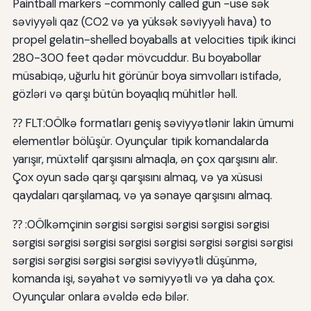
Paintball markers -commonly called gun -use sək
səviyyəli qaz (CO2 və ya yüksək səviyyəli hava) to
propel gelatin-shelled boyaballs at velocities tipik ikinci
280-300 feet qədər mövcuddur. Bu boyabollar
müsabiqə, uğurlu hit görünür boya simvolları istifadə,
gözləri və qarşı bütün boyaqlıq mühitlər həll.
⁇ FLT:0Ölkə formatları geniş səviyyətlənir lakin ümumi
elementlər bölüşür. Oyunçular tipik komandalarda
yarışır, müxtəlif qarşısını almaqla, ən çox qarşısını alır.
Çox oyun sadə qarşı qarşısını almaq, və ya xüsusi
qaydaları qarşılamaq, və ya sənaye qarşısını almaq.
⁇ :0Ölkəmçinin sərgisi sərgisi sərgisi sərgisi sərgisi
sərgisi sərgisi sərgisi sərgisi sərgisi sərgisi sərgisi sərgisi
sərgisi sərgisi sərgisi sərgisi səviyyətli düşünmə,
komanda işi, səyahət və səmiyyətli və ya daha çox.
Oyunçular onlara əvəldə edə bilər.