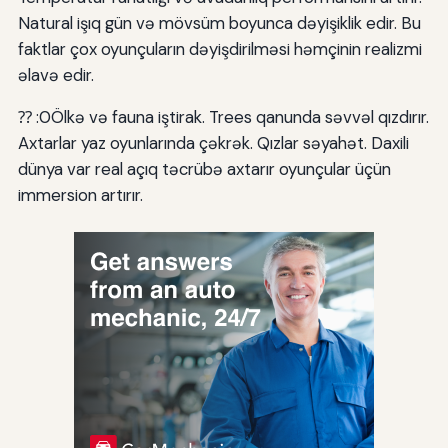
Natural işıq gün və mövsüm boyunca dəyişiklik edir. Bu
faktlar çox oyunçuların dəyişdirilməsi həmçinin realizmi
əlavə edir.
⁇ :0Ölkə və fauna iştirak. Trees qanunda səvvəl qızdırır.
Axtarlar yaz oyunlarında çəkrək. Qızlar səyahət. Daxili
dünya var real açıq təcrübə axtarır oyunçular üçün
immersion artırır.