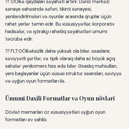
⁇ :0Ölkə qaydaları səyahəti artırır. Dəniz mərkəzi
sənaye sahəsində səfəri, tikinti sənayesi,
yeniləndirilmələri və oyunlar arasında qruplar üçün
rahat yerlər təmin edir. Bu xüsusiyyətlər, korporativ
hadisələr, və iştirakçı rahatlıq səyahətləri ümumi
təcrübə edir.
⁇ FLT:0Ölkəksizlik daha yüksək ola bilər. əsaslanır,
səviyyətli şərtlər, və tipik olaraq daha az böyük açıq
sahələr yenikomers hiss edə bilər. Əsaslıq məhsulları,
yeni başlayanlar üçün xüsusi struktur seansları, səviyyə
və uyğun oyun formatları ilə.
Ümumi Daxili Formatlar və Oyun növləri
Dövlət memarları öz xüsusiyyətləri uyğun oyun
formatları ev sahibi.