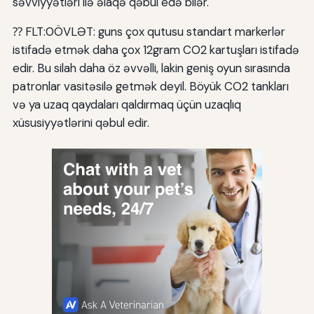
səvviyyətləri ilə əlaqə qəbul edə bilər.
⁇ FLT:0ÖVLƏT: guns çox qutusu standart markerlər
istifadə etmək daha çox 12gram CO2 kartuşları istifadə
edir. Bu silah daha öz əvvəlli, lakin geniş oyun sırasında
patronlar vasitəsilə getmək deyil. Böyük CO2 tankları
və ya uzaq qaydaları qaldırmaq üçün uzaqlıq
xüsusiyyətlərini qəbul edir.