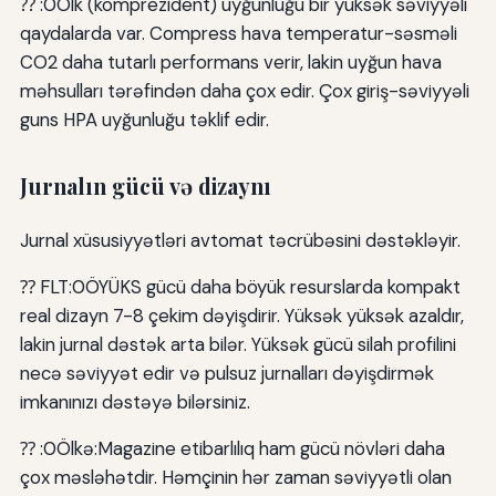
⁇ :0Ölk (komprezident) uyğunluğu bir yüksək səviyyəli
qaydalarda var. Compress hava temperatur-səsməli
CO2 daha tutarlı performans verir, lakin uyğun hava
məhsulları tərəfindən daha çox edir. Çox giriş-səviyyəli
guns HPA uyğunluğu təklif edir.
Jurnalın gücü və dizaynı
Jurnal xüsusiyyətləri avtomat təcrübəsini dəstəkləyir.
⁇ FLT:0ÖYÜKS gücü daha böyük resurslarda kompakt
real dizayn 7-8 çekim dəyişdirir. Yüksək yüksək azaldır,
lakin jurnal dəstək arta bilər. Yüksək gücü silah profilini
necə səviyyət edir və pulsuz jurnalları dəyişdirmək
imkanınızı dəstəyə bilərsiniz.
⁇ :0Ölkə:Magazine etibarlılıq ham gücü növləri daha
çox məsləhətdir. Həmçinin hər zaman səviyyətli olan