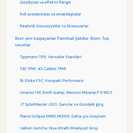
Qeydiyyat və effektiv Range
İndi avadanlıqlar və əməkdaşlıqlar
Realistik Xüsusiyyətlər və Aksesuarlar
Best yeni başlayanlar Paintball Şəkillər: Bizim Top
təsvirlər
Tippmann TiPX: Versatile Standart
T4E TPM1 .43 Caliber TPM1
İlk Strike FSC: Kompakt Performans
Umarex T4E Smith &amp; Wesson M&amp;P 9 M2.0
JT SplatMaster z100: Gənclər və Gündəlik giriş
Planet Eclipse EMEK MG100: Daha çox istəyirəm
Valken Gotcha: Niyə Ətraflı Əməliyyat Girişi