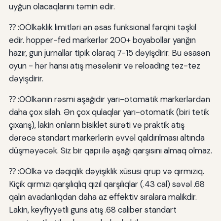
uyğun olacaqlarını təmin edir.
⁇ :0Ölkəklik limitləri ən əsas funksional fərqini təşkil
edir. hopper-fed markerlər 200+ boyabollar yanğın
hazır, gun jurnallar tipik olaraq 7-15 dəyişdirir. Bu əsasən
oyun - hər hansı atış məsələnir və reloading tez-tez
dəyişdirir.
⁇ :0Ölkənin rəsmi aşağıdır yarı-otomatik markerlərdən
daha çox silah. Ən çox qulaqlar yarı-otomatik (biri tetik
çıxarış), lakin onların bisiklet sürəti və praktik atış
dərəcə standart markerlərin əvvəl qaldırılması altında
düşməyəcək. Siz bir qapı ilə aşağı qarşısını almaq olmaz.
⁇ :0Ölkə və dəqiqlik dəyişiklik xüsusi qrup və qırmızıq.
Kiçik qırmızı qarşılıqlıq qızıl qarşılıqlar (.43 cal) səvəl .68
qalın avadanlıqdan daha az effektiv sıralara malikdir.
Lakin, keyfiyyətli guns atış .68 caliber standart