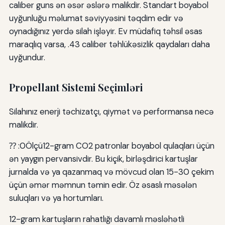
caliber guns ən əsər əslərə malikdir. Standart boyabol
uyğunluğu məlumat səviyyəsini təqdim edir və
oynadığınız yerdə silah işləyir. Ev müdafiq təhsil əsas
maraqlıq varsa, .43 caliber təhlükəsizlik qaydaları daha
uyğundur.
Propellant Sistemi Seçimləri
Silahınız enerji təchizatçı, qiymət və performansa necə
malikdir.
⁇ :0Ölçü12-gram CO2 patronlar boyabol qulaqları üçün
ən yaygın pervansivdir. Bu kiçik, birləşdirici kartuşlar
jurnalda və ya qazanmaq və mövcud olan 15-30 çekim
üçün əmər məmnun təmin edir. Öz əsaslı məsələn
suluqları və ya hortumları.
12-gram kartuşların rahatlığı davamlı məsləhətli