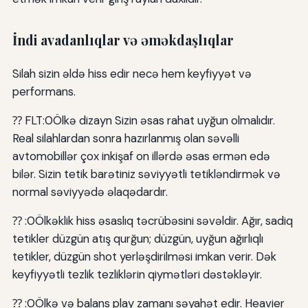
İndi avadanlıqlar və əməkdaşlıqlar
Silah sizin əldə hiss edir necə hem keyfiyyət və
performans.
⁇ FLT:0Ölkə dizayn Sizin əsas rahat uyğun olmalıdır.
Real silahlardan sonra hazırlanmış olan səvəlli
avtomobillər çox inkişaf on illərdə əsas ermən edə
bilər. Sizin tetik barətiniz səviyyətli tetikləndirmək və
normal səviyyədə əlaqədardır.
⁇ :0Ölkəklik hiss əsaslıq təcrübəsini səvəldir. Ağır, sadiq
tetikler düzgün atış qurğun; düzgün, uyğun ağırlıqlı
tetikler, düzgün shot yerləşdirilməsi imkan verir. Dək
keyfiyyətli tezlik tezliklərin qiymətləri dəstəkləyir.
⁇ :0Ölkə və balans play zamanı səyahət edir. Heavier