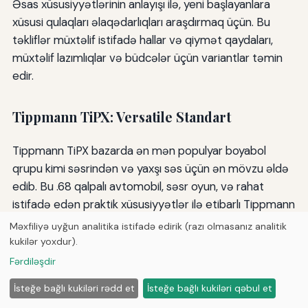
Əsas xüsusiyyətlərinin anlayışı ilə, yeni başlayanlara
xüsusi qulaqları əlaqədarlıqları araşdırmaq üçün. Bu
təkliflər müxtəlif istifadə hallar və qiymət qaydaları,
müxtəlif lazımlıqlar və büdcələr üçün variantlar təmin
edir.
Tippmann TiPX: Versatile Standart
Tippmann TiPX bazarda ən mən populyar boyabol
qrupu kimi səsrindən və yaxşı səs üçün ən mövzu əldə
edib. Bu .68 qalpalı avtomobil, səsr oyun, və rahat
istifadə edən praktik xüsusiyyətlər ilə etibarlı Tippmann
mühüməssisə birləşdirir.
Məxfiliyə uyğun analitika istifadə edirik (razı olmasanız analitik
kukilər yoxdur).
⁇ :0Ölçülük və etibarlılıq TiPX təcrübəsini təyin edir.
Fərdiləşdir
Tippmann, davamlı, qarşılıqlı markerlərinə səsləndirdi və
TiPX o sənayeyini dəyişdirir. Silahın standartını .68
İsteğe bağlı kukiləri rədd et
İsteğe bağlı kukiləri qəbul et
qaldırmaqlı boyabollar, həmçinin tez-tez dəstəkdir və