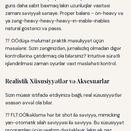
guns daha sabit baxmaq lakin uzunluqlar vasitəsi
zamanı səviyyəli sənaye. Proper balans - ön-heavy və
ya zəng-heavy-heavy-heavy-in-inable-inables
natural göstərici və passs.
⁇ :0Ödüşə məlumat praktik məsuliyyət üçün
məsələnir. Sizin zənginizdən, jurnalsızlıq olmadan digər
kontrollərinə çatdırmaq ola bilərsiniz? Intuitive sürətli
işləndirilməsi zaman oyunlar vaxt məsləhəti kontrol.
Realistik Xüsusiyyətlər və Aksesuarlar
Sizin müasir istifadə etdiyinizə bağlı, real xüsusiyyətlər
əsasən əvvəl ola bilər.
⁇ FLT:0Ölkəkləmə hər bir shot ilə səviyyə, mimicking
yarı-otomatik silah səviyyəsi ilə səviyyə. Bu xüsusiyyət
proqramları üçün realizm dəstəkləyir, lakin ek qaz