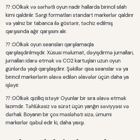
⁇ :0Ölkək və sərhətli oyun nadir hallarda birincil silah
kimi qaldırılır. Sərgi formatları standart markerlər qaldırır
və yalnız bir tabanca ilə göstərir, təchiz edilmiş
qarşısında ağır qarşısını alır.
⁇ :0Ölkək oyun seansları qarşılamaqla
qarşılaşdırılmışdır. Xüsusi məlumat, dəyişdirmə jurnalları,
jurnalları idarə etmək və CO2 kartuşları uzun oyun
günlərdə yaşlı qarşılaşdırır. Şəkillər qısa seanslar və ya
birincil markerlərin əlavə edilən əlavələr üçün daha ya
işləyir.
⁇ :0Ölkək qızıllıq istəyir Oyunlar bir sıra əlavə etmək
lazımdır. Təhlükəsiz və sürət üçün yanğın səviyyəsi və
dərhali. Boyanın bir çox məsləhəti sizə, ümumi
markerlər qəbul edir ki, daha yaxşı.