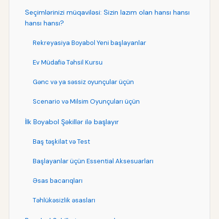
Seçimlərinizi müqaviləsi: Sizin lazım olan hansı hansı
hansı hansı?
Rekreyasiya Boyabol Yeni başlayanlar
Ev Müdafiə Təhsil Kursu
Gənc və ya səssiz oyunçular üçün
Scenario və Milsim Oyunçuları üçün
İlk Boyabol Şəkillər ilə başlayır
Baş təşkilat və Test
Başlayanlar üçün Essential Aksesuarları
Əsas bacarıqları
Təhlükəsizlik əsasları