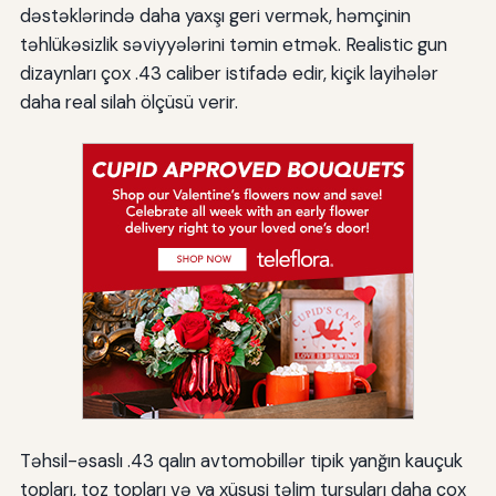
dəstəklərində daha yaxşı geri vermək, həmçinin
təhlükəsizlik səviyyələrini təmin etmək. Realistic gun
dizaynları çox .43 caliber istifadə edir, kiçik layihələr
daha real silah ölçüsü verir.
Təhsil-əsaslı .43 qalın avtomobillər tipik yanğın kauçuk
topları, toz topları və ya xüsusi təlim turşuları daha çox