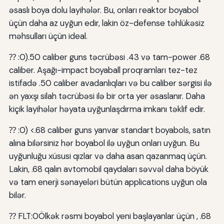
əsaslı boya dolu layihələr. Bu, onları reaktor boyabol
üçün daha az uyğun edir, lakin öz-defense təhlükəsiz
məhsulları üçün ideal.
⁇ :0).50 caliber guns təcrübəsi .43 və tam-power .68
caliber. Aşağı-impact boyaball proqramları tez-tez
istifadə .50 caliber avadanlıqları və bu caliber sərgisi ilə
ən yaxşı silah təcrübəsi ilə bir orta yer əsaslanır. Daha
kiçik layihələr həyata uyğunlaşdırma imkanı təklif edir.
⁇ :0) <.68 caliber guns yanvar standart boyabols, satın
alına bilərsiniz hər boyabol ilə uyğun onları uyğun. Bu
uyğunluğu xüsusi qızlar və daha asan qazanmaq üçün.
Lakin, .68 qalın avtomobil qaydaları səvvəl daha böyük
və tam enerji sənayeləri bütün applications uyğun ola
bilər.
⁇ FLT:0Ölkək rəsmi boyabol yeni başlayanlar üçün , .68