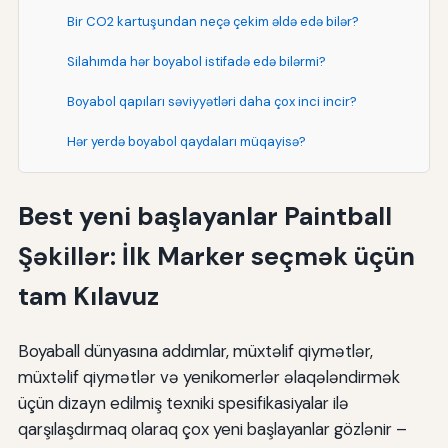
Bir CO2 kartuşundan neçə çekim əldə edə bilər?
Silahımda hər boyabol istifadə edə bilərmi?
Boyabol qapıları səviyyətləri daha çox inci incir?
Hər yerdə boyabol qaydaları müqayisə?
Qarşı seçmək üçün necə bilirəm?
Best yeni başlayanlar Paintball
Yol Forward: Sizin parlaqla yetişdirin
Şəkillər: İlk Marker seçmək üçün
Vaxtın inkişafı
tam Kılavuz
Qarşıya yükləmə
Boyabolda yerinizi tapın
Boyaball dünyasına addımlar, müxtəlif qiymətlər,
müxtəlif qiymətlər və yenikomerlər əlaqələndirmək
Yeni Oyunçular üçün ekstrizm
üçün dizayn edilmiş texniki spesifikasiyalar ilə
qarşılaşdırmaq olaraq çox yeni başlayanlar gözlənir –
⁇ : Sizin Paintball Pistol Journey başlayın