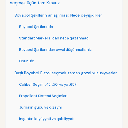
seçmək üçün tam Kılavuz
Boyabol Şəkillərin anlaşılması: Necə dəyişikliklər
Boyabol Şərtlərində
Standart Markers-dan necə qazanmaq
Boyabol Şərtlərindən əvvəl düşünməlisiniz
Oxunub:
Başlı Boyabol Pistol seçmək zaman gözəl xüsusiyyətlər
Caliber Seçim: .43, .50, və ya .68?
Propellant Sistemi Seçimləri
Jurnalın gücü və dizaynı
İnşaatın keyfiyyəti və qabiliyyəti