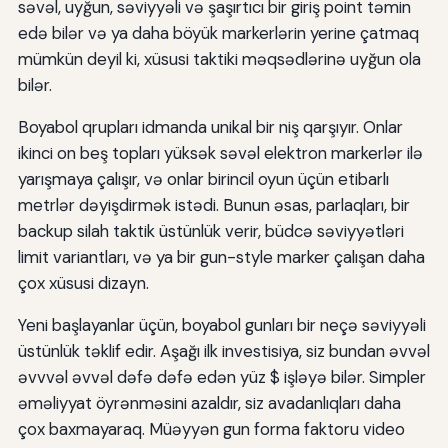
səvəl, uyğun, səviyyəli və şaşırtıcı bir giriş point təmin
edə bilər və ya daha böyük markerlərin yerine çatmaq
mümkün deyil ki, xüsusi taktiki məqsədlərinə uyğun ola
bilər.
Boyabol qrupları idmanda unikal bir niş qarşıyır. Onlar
ikinci on beş topları yüksək səvəl elektron markerlər ilə
yarışmaya çalışır, və onlar birincil oyun üçün etibarlı
metrlər dəyişdirmək istədi. Bunun əsas, parlaqları, bir
backup silah taktik üstünlük verir, büdcə səviyyətləri
limit variantları, və ya bir gun-style marker çalışan daha
çox xüsusi dizayn.
Yeni başlayanlar üçün, boyabol gunları bir neçə səviyyəli
üstünlük təklif edir. Aşağı ilk investisiya, siz bundan əvvəl
əvvvəl əvvəl dəfə dəfə edən yüz $ işləyə bilər. Simpler
əməliyyat öyrənməsini azaldır, siz avadanlıqları daha
çox baxmayaraq. Müəyyən gun forma faktoru video