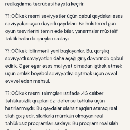
reallaşdırma təcrübəsi həyata keçirir.
⁇ :0Ölkək rəsmi səviyyətlər üçün qəbul qaydaları əsas
səviyyələri üçün dəyərli qaydaları. Bir holstered gun
oyun təsvirlərini təmin edə bilər. yanarmslar müxtəlif
taktik hallarda qarşıları saxlayır.
⁇ :0Ölkək-bilinmənli yeni başlayanlar. Bu, qarşılıq
səviyyətli səviyyətləri daha aşağı giriş dəyərində qəbul
edirik. Əgər əgər əsas maliyyət olmadan iştirak etmək
üçün əmlak boyabol səviyyətliyi eşitmək üçün əvvəl
əvvvəl edən məhsul.
⁇ :0Ölkək rəsmi təlimçiləri istifadə .43 caliber
təhlükəsizlik qrupları öz-defense təhlükə üçün
hazırlanmışdır. Bu qaydalar silahsız işıqları ataraq real
silah çıxış edir, silahlarla mümkün olmayan real
təhlükəsiz proqramları saxlayır. Bu proqram real silah