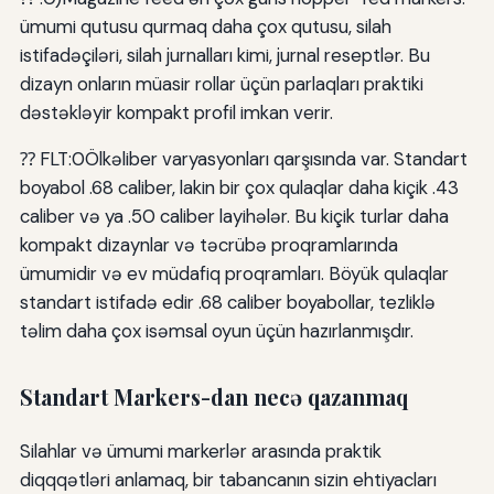
ümumi qutusu qurmaq daha çox qutusu, silah
istifadəçiləri, silah jurnalları kimi, jurnal reseptlər. Bu
dizayn onların müasir rollar üçün parlaqları praktiki
dəstəkləyir kompakt profil imkan verir.
⁇ FLT:0Ölkəliber varyasyonları qarşısında var. Standart
boyabol .68 caliber, lakin bir çox qulaqlar daha kiçik .43
caliber və ya .50 caliber layihələr. Bu kiçik turlar daha
kompakt dizaynlar və təcrübə proqramlarında
ümumidir və ev müdafiq proqramları. Böyük qulaqlar
standart istifadə edir .68 caliber boyabollar, tezliklə
təlim daha çox isəmsal oyun üçün hazırlanmışdır.
Standart Markers-dan necə qazanmaq
Silahlar və ümumi markerlər arasında praktik
diqqqətləri anlamaq, bir tabancanın sizin ehtiyacları