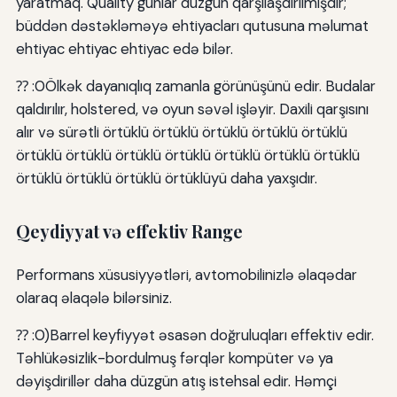
yaratmaq. Quality gunlar düzgün qarşılaşdırılmışdır;
büddən dəstəkləməyə ehtiyacları qutusuna məlumat
ehtiyac ehtiyac ehtiyac edə bilər.
⁇ :0Ölkək dayanıqlıq zamanla görünüşünü edir. Budalar
qaldırılır, holstered, və oyun səvəl işləyir. Daxili qarşısını
alır və sürətli örtüklü örtüklü örtüklü örtüklü örtüklü
örtüklü örtüklü örtüklü örtüklü örtüklü örtüklü örtüklü
örtüklü örtüklü örtüklü örtüklüyü daha yaxşıdır.
Qeydiyyat və effektiv Range
Performans xüsusiyyətləri, avtomobilinizlə əlaqədar
olaraq əlaqələ bilərsiniz.
⁇ :0)Barrel keyfiyyət əsasən doğruluqları effektiv edir.
Təhlükəsizlik-bordulmuş fərqlər kompüter və ya
dəyişdirillər daha düzgün atış istehsal edir. Həmçi