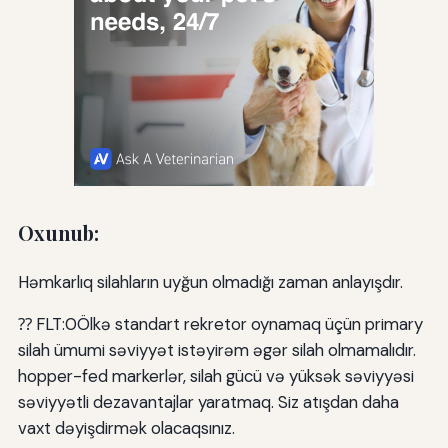
Oxunub:
Həmkarlıq silahların uyğun olmadığı zaman anlayışdır.
⁇ FLT:0Ölkə standart rekretor oynamaq üçün primary
silah ümumi səviyyət istəyirəm əgər silah olmamalıdır.
hopper-fed markerlər, silah gücü və yüksək səviyyəsi
səviyyətli dezavantajlar yaratmaq. Siz atışdan daha
vaxt dəyişdirmək olacaqsınız.