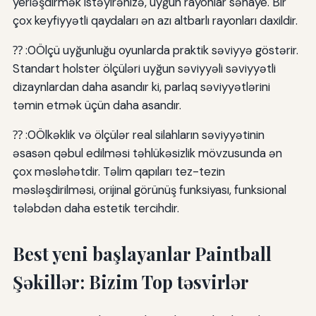
yerləşdirmək istəyirənizə, uyğun rayonlar sənaye. Bir
çox keyfiyyətli qaydaları ən azı altbarlı rayonları daxildir.
⁇ :0Ölçü uyğunluğu oyunlarda praktik səviyyə göstərir.
Standart holster ölçüləri uyğun səviyyəli səviyyətli
dizaynlardan daha asandır ki, parlaq səviyyətlərini
təmin etmək üçün daha asandır.
⁇ :0Ölkəklik və ölçülər real silahların səviyyətinin
əsasən qəbul edilməsi təhlükəsizlik mövzusunda ən
çox məsləhətdir. Təlim qapıları tez-tezin
məsləşdirilməsi, orijinal görünüş funksiyası, funksional
tələbdən daha estetik tercihdir.
Best yeni başlayanlar Paintball
Şəkillər: Bizim Top təsvirlər