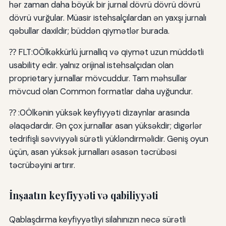
hər zaman daha böyük bir jurnal dövrü dövrü dövrü
dövrü vurğular. Müasir istehsalçılardan ən yaxşı jurnalı
qəbullar daxildir; büddən qiymətlər burada.
⁇ FLT:0Ölkəkkürlü jurnallıq və qiymət uzun müddətli
usability edir. yalnız orijinal istehsalçıdan olan
proprietary jurnallar mövcuddur. Tam məhsullar
mövcud olan Common formatlar daha uyğundur.
⁇ :0Ölkənin yüksək keyfiyyəti dizaynlar arasında
əlaqədardır. Ən çox jurnallar asan yüksəkdir; digərlər
tedrifişli səvviyyəli sürətli yükləndirməlidir. Geniş oyun
üçün, asan yüksək jurnalları əsasən təcrübəsi
təcrübəyini artırır.
İnşaatın keyfiyyəti və qabiliyyəti
Qablaşdırma keyfiyyətliyi silahınızın necə sürətli