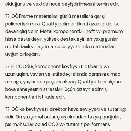
olduğunu və vaxtda necə dəyişdirilməsini təmin edir.
⁇ :0ÖFrame materialları güclü metallara qarşı
polimerlərin sıra. Quality polimer tikinti azaldıq kilo ilə
dayanıqlıq verir. Metal komponentlər heft və premium
hissə dəstəkləyir, yüksək dəstəkləyir. ən yaxşı gunlar
metal daxili və aşınma xüsusiyyətləri ilə materialları
uyğun birləşdirir.
⁇ FLT:0Ödüş komponent keyfiyyəti etibarlıq və
uzunluqları, yayları və istifadəçi altında qarşısını almaq
o-rings, yaylar və qarşısını almaq. Quality istehsalçıları,
boya sənayesinin stressləri üçün dizayn edilmiş
komponentləri istifadə edir.
⁇ :0Ölkə keyfiyyətli direktor hava səviyyəti və tutarlılığı
edir. Ən yaxşı məhsullar çıxış olmadan təzyiq qurğular;
pis məhsullar polad CO2 və tutarsız performans