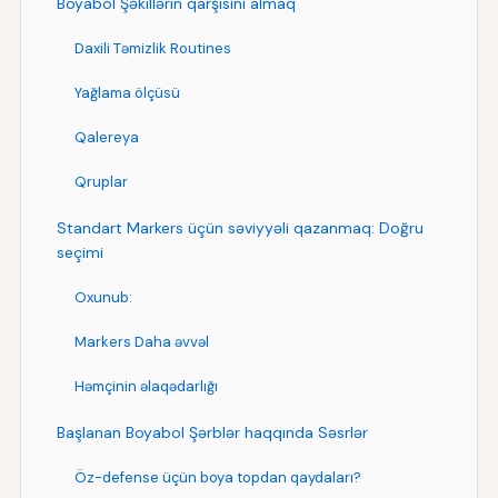
Boyabol Şəkillərin qarşısını almaq
Daxili Təmizlik Routines
Yağlama ölçüsü
Qalereya
Qruplar
Standart Markers üçün səviyyəli qazanmaq: Doğru
seçimi
Oxunub:
Markers Daha əvvəl
Həmçinin əlaqədarlığı
Başlanan Boyabol Şərblər haqqında Səsrlər
Öz-defense üçün boya topdan qaydaları?