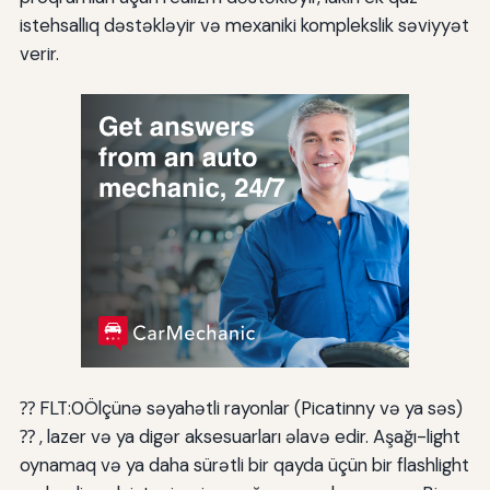
istehsallıq dəstəkləyir və mexaniki komplekslik səviyyət
verir.
⁇ FLT:0Ölçünə səyahətli rayonlar (Picatinny və ya səs)
⁇ , lazer və ya digər aksesuarları əlavə edir. Aşağı-light
oynamaq və ya daha sürətli bir qayda üçün bir flashlight