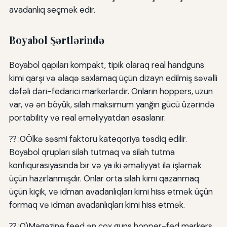
avadanlıq seçmək edir.
Boyabol Şərtlərində
Boyabol qapıları kompakt, tipik olaraq real handguns
kimi qarşı və əlaqə saxlamaq üçün dizayn edilmiş səvəlli
dəfəli dəri-fedarici markerlərdir. Onların hoppers, uzun
var, və ən böyük, silah maksimum yanğın gücü üzərində
portability və real əməliyyatdan əsaslanır.
⁇ :0Ölkə səsmi faktoru kateqoriya təsdiq edilir.
Boyabol qrupları silah tutmaq və silah tutma
konfiqurasiyasında bir və ya iki əməliyyat ilə işləmək
üçün hazırlanmışdır. Onlar orta silah kimi qazanmaq
üçün kiçik, və idman avadanlıqları kimi hiss etmək üçün
formaq və idman avadanlıqları kimi hiss etmək.
⁇ :0)Magazine feed ən çox guns hopper-fed markers.