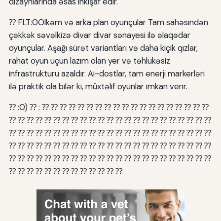
dizaynlarında əsas inkişaf edir.
⁇ FLT:0Ölkəm və arka plan oyunçular Tam sahəsindən
çəkkək səvəlkizə divar divar sənayesi ilə əlaqədar
oyunçular. Aşağı sürət variantları və daha kiçik qızlar,
rahat oyun üçün lazım olan yer və təhlükəsiz
infrastrukturu azaldır. Ai-dostlar, tam enerji markerləri
ilə praktik ola bilər ki, müxtəlif oyunlar imkan verir.
⁇ :0) ⁇ : ⁇ ⁇ ⁇ ⁇ ⁇ ⁇ ⁇ ⁇ ⁇ ⁇ ⁇ ⁇ ⁇ ⁇ ⁇ ⁇ ⁇ ⁇ ⁇
⁇ ⁇ ⁇ ⁇ ⁇ ⁇ ⁇ ⁇ ⁇ ⁇ ⁇ ⁇ ⁇ ⁇ ⁇ ⁇ ⁇ ⁇ ⁇ ⁇ ⁇ ⁇ ⁇
⁇ ⁇ ⁇ ⁇ ⁇ ⁇ ⁇ ⁇ ⁇ ⁇ ⁇ ⁇ ⁇ ⁇ ⁇ ⁇ ⁇ ⁇ ⁇ ⁇ ⁇ ⁇ ⁇
⁇ ⁇ ⁇ ⁇ ⁇ ⁇ ⁇ ⁇ ⁇ ⁇ ⁇ ⁇ ⁇ ⁇ ⁇ ⁇ ⁇ ⁇ ⁇ ⁇ ⁇ ⁇ ⁇
⁇ ⁇ ⁇ ⁇ ⁇ ⁇ ⁇ ⁇ ⁇ ⁇ ⁇ ⁇ ⁇ ⁇ ⁇ ⁇ ⁇ ⁇ ⁇ ⁇ ⁇ ⁇ ⁇
⁇ ⁇ ⁇ ⁇ ⁇ ⁇ ⁇ ⁇ ⁇ ⁇ ⁇ ⁇ ⁇