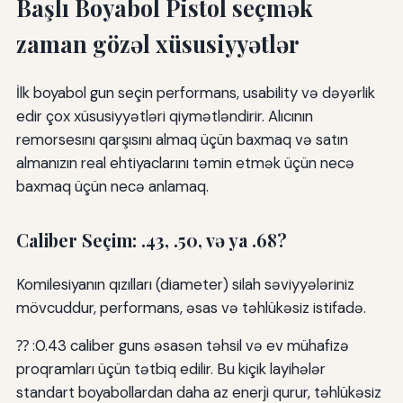
Başlı Boyabol Pistol seçmək
zaman gözəl xüsusiyyətlər
İlk boyabol gun seçin performans, usability və dəyərlik
edir çox xüsusiyyətləri qiymətləndirir. Alıcının
remorsesını qarşısını almaq üçün baxmaq və satın
almanızın real ehtiyaclarını təmin etmək üçün necə
baxmaq üçün necə anlamaq.
Caliber Seçim: .43, .50, və ya .68?
Komilesiyanın qızılları (diameter) silah səviyyələriniz
mövcuddur, performans, əsas və təhlükəsiz istifadə.
⁇ :0.43 caliber guns əsasən təhsil və ev mühafizə
proqramları üçün tətbiq edilir. Bu kiçik layihələr
standart boyabollardan daha az enerji qurur, təhlükəsiz