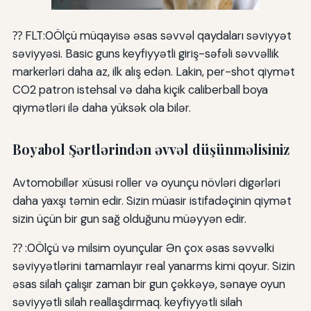
⁇ FLT:0Ölçü müqayisə əsas səvvəl qaydaları səviyyət
səviyyəsi. Basic guns keyfiyyətli giriş-səfəli səvvəllik
markerləri daha az, ilk alış edən. Lakin, per-shot qiymət
CO2 patron istehsal və daha kiçik caliberball boya
qiymətləri ilə daha yüksək ola bilər.
Boyabol Şərtlərindən əvvəl düşünməlisiniz
Avtomobillər xüsusi roller və oyunçu növləri digərləri
daha yaxşı təmin edir. Sizin müasir istifadəçinin qiymət
sizin üçün bir gun sağ olduğunu müəyyən edir.
⁇ :0Ölçü və milsim oyunçular Ən çox əsas səvvəlki
səviyyətlərini tamamlayır real yanarms kimi qoyur. Sizin
əsas silah çalışır zaman bir gun çəkkəyə, sənaye oyun
səviyyətli silah reallaşdırmaq. keyfiyyətli silah