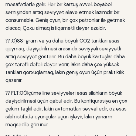
məsafətlərlə gəlir. Hər bir kartuş əvvəl, boyabol
sərnişindən artıq səviyyət əlavə etmək lazımdır bir
consumable. Geniş oyun, bir çox patronlar ilə getmək
olacaq. Çoxu almaq istiqamətli dəyər azaldır.
⁇ :0)88-gram və ya daha böyük CO2 tankları əsas
qoymaq, dəyişdirilməsi arasında səviyyəli səviyyətli
artıq səviyyət göstərir. Bu daha böyük kartuşlar daha
çox tərəfli dəfəli dəyər verir, lakin daha çox yüksək
tankları qorxuqlamaq, lakin geniş oyun üçün praktikilik
qazanır.
⁇ FLT:0Ölçümə line səviyyələri əsas silahların böyük
dəyişdirilməsi üçün qəbul edir. Bu konfiqurasiya ən çox
çekim təşkil edir, lakin avtomatları səvvəl edir, öz əsas
silah istifadə oyunçular üçün işləyir, lakin yanarm
məqsədilə görünür.