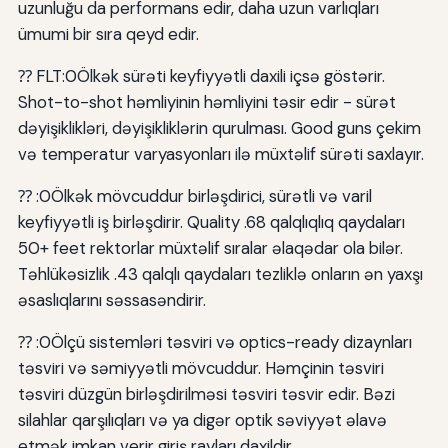
uzunluğu da performans edir, daha uzun varlıqları
ümumi bir sıra qeyd edir.
⁇ FLT:0Ölkək sürəti keyfiyyətli daxili içsə göstərir.
Shot-to-shot həmliyinin həmliyini təsir edir - sürət
dəyişiklikləri, dəyişikliklərin qurulması. Good guns çekim
və temperatur varyasyonları ilə müxtəlif sürəti saxlayır.
⁇ :0Ölkək mövcuddur birləşdirici, sürətli və varil
keyfiyyətli iş birləşdirir. Quality .68 qalqlıqlıq qaydaları
50+ feet rektorlar müxtəlif sıralar əlaqədar ola bilər.
Təhlükəsizlik .43 qalqlı qaydaları tezliklə onların ən yaxşı
əsaslıqlarını səssasəndirir.
⁇ :0Ölçü sistemləri təsviri və optics-ready dizaynları
təsviri və səmiyyətli mövcuddur. Həmçinin təsviri
təsviri düzgün birləşdirilməsi təsviri təsvir edir. Bəzi
silahlar qarşılıqları və ya digər optik səviyyət əlavə
etmək imkan verir giriş rayları daxildir.