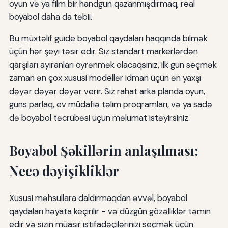
oyun və ya film bir handgun qazanmışdırmaq, real
boyabol daha da təbii.
Bu müxtəlif guide boyabol qaydaları haqqında bilmək
üçün hər şeyi təsir edir. Siz standart markerlərdən
qarşıları ayıranları öyrənmək olacaqsınız, ilk gun seçmək
zaman ən çox xüsusi modellər idman üçün ən yaxşı
dəyər dəyər dəyər verir. Siz rahat arka planda oyun,
guns parlaq, ev müdafiə təlim proqramları, və ya sadə
də boyabol təcrübəsi üçün məlumat istəyirsiniz.
Boyabol Şəkillərin anlaşılması:
Necə dəyişikliklər
Xüsusi məhsullara daldırmaqdan əvvəl, boyabol
qaydaları həyata keçirilir - və düzgün gözəlliklər təmin
edir və sizin müasir istifadəçilərinizi seçmək üçün